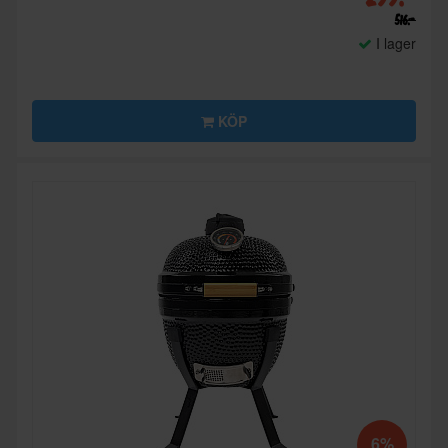
516:-
I lager
KÖP
6%