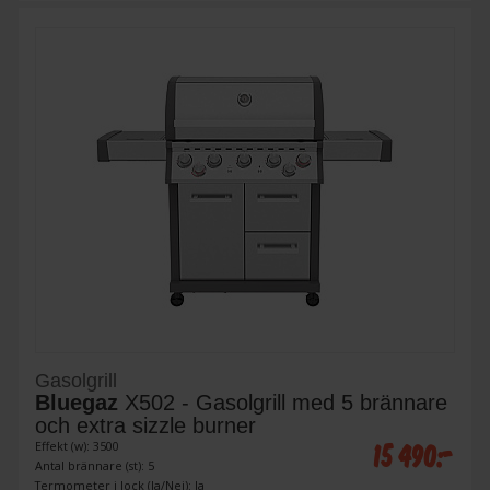
Gasolgrill
Bluegaz
X502 - Gasolgrill med 5 brännare
och extra sizzle burner
15 490:-
Effekt (w): 3500
Antal brännare (st): 5
Termometer i lock (Ja/Nej): Ja