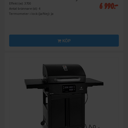
6 990:-
Effekt (w): 3700
Antal brännare (st): 4
Termometer i lock (Ja/Nej): Ja
KÖP