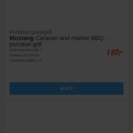
Portabel gasolgrill
Mustang
Caravan and marine BBQ -
portabel grill
1 117:-
Antal brännare (st): 1
Grillyta (cm): 33x25
Totaleffekt (kWh): 2.2
KÖP