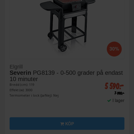
30%
Elgrill
Severin
PG8139 - 0-500 grader på endast
10 minuter
5 590:-
Bredd (cm): 119
Effekt (w): 3000
7 990:-
Termometer i lock (Ja/Nej): Nej
I lager
KÖP