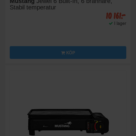
Mustang
Jewel 6 Built-In, 6 brännare,
Stabil temperatur
10 161:-
I lager
KÖP