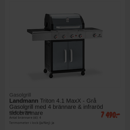
Gasolgrill
Landmann
Triton 4.1 MaxX - Grå
Gasolgrill med 4 brännare & infraröd
7 490:-
sidobrännare
Effekt (w): 3000
Antal brännare (st): 4
Termometer i lock (Ja/Nej): Ja