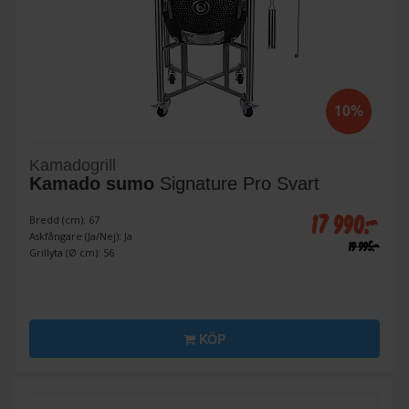
10%
Kamadogrill
Kamado sumo
Signature Pro Svart
17 990:-
Bredd (cm): 67
Askfångare (Ja/Nej): Ja
19 995:-
Grillyta (Ø cm): 56
KÖP