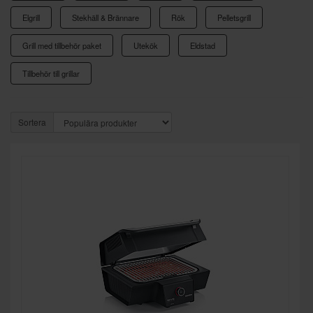
Elgrill
Stekhäll & Brännare
Rök
Pelletsgrill
Grill med tillbehör paket
Utekök
Eldstad
Tillbehör till grillar
Sortera