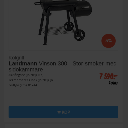
5%
Kolgrill
Landmann
Vinson 300 - Stor smoker med
sidokammare
7 590:-
Askfångare (Ja/Nej): Nej
Termometer i lock (Ja/Nej): Ja
7 990:-
Grillyta (cm): 81x44
KÖP