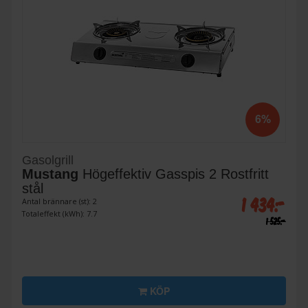
6%
Gasolgrill
Mustang
Högeffektiv Gasspis 2 Rostfritt
stål
1 434:-
Antal brännare (st): 2
Totaleffekt (kWh): 7.7
1 525:-
KÖP