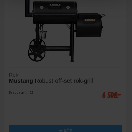
Rök
Mustang
Robust off-set rök-grill
6 508:-
Bredd (cm): 122
KÖP