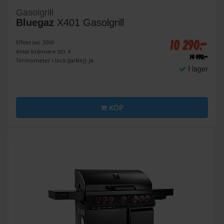
Gasolgrill
Bluegaz
X401 Gasolgrill
10 290:-
Effekt (w): 3000
Antal brännare (st): 4
14 990:-
Termometer i lock (Ja/Nej): Ja
I lager
KÖP