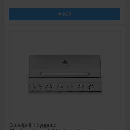
KÖP
Gasolgrill inbyggnad