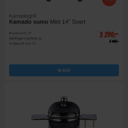
Kamadogrill
Kamado sumo
Mini 14" Svart
3 290:-
Bredd (cm): 37
Askfångare (Ja/Nej): Ja
3 495:-
Grillyta (Ø cm): 31
KÖP