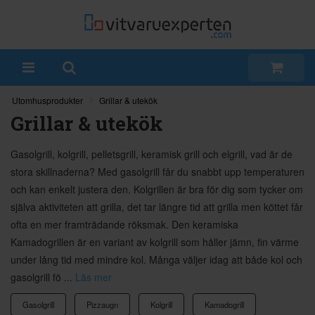
Utomhusprodukter
Grillar & utekök
Grillar & utekök
Gasolgrill, kolgrill, pelletsgrill, keramisk grill och elgrill, vad är de
stora skillnaderna? Med gasolgrill får du snabbt upp temperaturen
och kan enkelt justera den. Kolgrillen är bra för dig som tycker om
själva aktiviteten att grilla, det tar längre tid att grilla men köttet får
ofta en mer framträdande röksmak. Den keramiska
Kamadogrillen är en variant av kolgrill som håller jämn, fin värme
under lång tid med mindre kol. Många väljer idag att både kol och
gasolgrill fö ...
Läs mer
Gasolgrill
Pizzaugn
Kolgrill
Kamadogrill