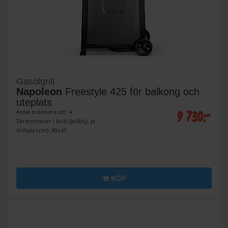
Gasolgrill
Napoleon
Freestyle 425 för balkong och
uteplats
9 730:-
Antal brännare (st): 4
Termometer i lock (Ja/Nej): Ja
Grillyta (cm): 60x45
KÖP