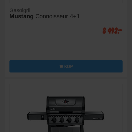
Gasolgrill
Mustang
Connoisseur 4+1
8 492:-
KÖP