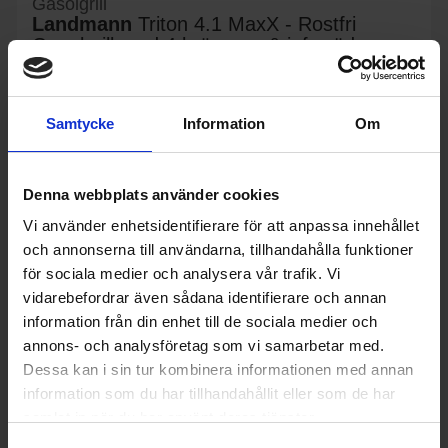
Gasolgrill
Landmann
Triton 4.1 MaxX - Rostfri
Gasolgrill med 4 brännare & infraröd
7 990:-
sidobrännare
Effekt (w): 3500
Antal brännare (st): 4
Termometer i lock (Ja/Nej): Ja
Samtycke
Information
Om
KÖP
Denna webbplats använder cookies
Vi använder enhetsidentifierare för att anpassa innehållet
och annonserna till användarna, tillhandahålla funktioner
för sociala medier och analysera vår trafik. Vi
vidarebefordrar även sådana identifierare och annan
information från din enhet till de sociala medier och
annons- och analysföretag som vi samarbetar med.
Dessa kan i sin tur kombinera informationen med annan
information som du har tillhandahållit eller som de har
samlat in när du har använt deras tjänster.