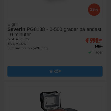
29%
Elgrill
Severin
PG8138 - 0-500 grader på endast
10 minuter
4 990:-
Bredd (cm): 57.5
Effekt (w): 3000
6 995:-
Termometer i lock (Ja/Nej): Nej
I lager
KÖP