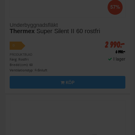
57%
Underbyggnadsfläkt
Thermex
Super Silent II 60 rostfri
2 990:-
D
6 990:-
PRODUKTBLAD
I lager
Färg: Rostfri
Bredd (cm): 60
Ventilationstyp: Frånluft
KÖP