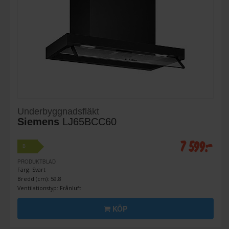
Underbyggnadsfläkt
Siemens
LJ65BCC60
7 599:-
B
PRODUKTBLAD
Färg: Svart
Bredd (cm): 59.8
Ventilationstyp: Frånluft
KÖP