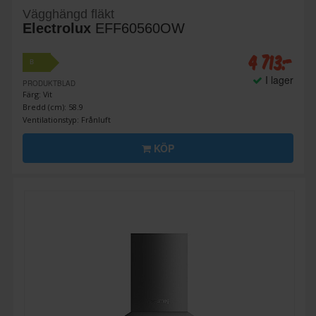
Vägghängd fläkt
Electrolux
EFF60560OW
4 713:-
B
I lager
PRODUKTBLAD
Färg: Vit
Bredd (cm): 58.9
Ventilationstyp: Frånluft
KÖP