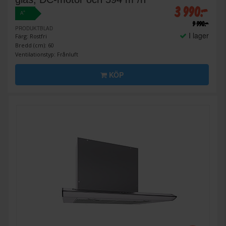
3 990:-
+
A
9 990:-
PRODUKTBLAD
I lager
Färg: Rostfri
Bredd (cm): 60
Ventilationstyp: Frånluft
KÖP