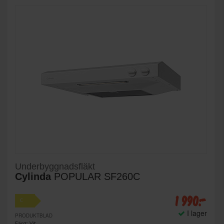
Underbyggnadsfläkt
Cylinda
POPULAR SF260C
1 990:-
C
I lager
PRODUKTBLAD
Färg: Vit