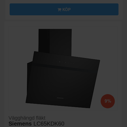
KÖP
9%
Vägghängd fläkt
Siemens
LC65KDK60