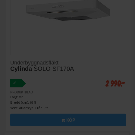
Underbyggnadsfläkt
Cylinda
SOLO SF170A
2 990:-
+
A
PRODUKTBLAD
Färg: Vit
Bredd (cm): 69.8
Ventilationstyp: Frånluft
KÖP