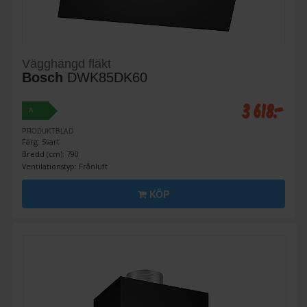
Vägghängd fläkt
Bosch
DWK85DK60
3 618:-
A
PRODUKTBLAD
Färg: Svart
Bredd (cm): 790
Ventilationstyp: Frånluft
KÖP