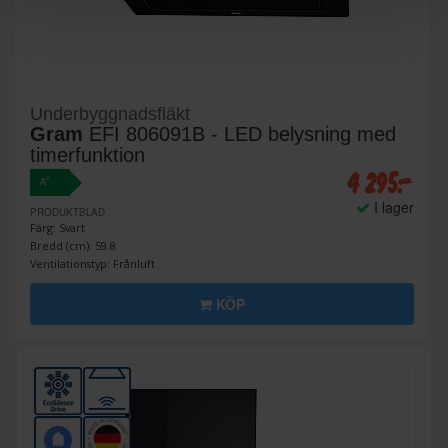
Underbyggnadsfläkt
Gram
EFI 806091B - LED belysning med
timerfunktion
4 295:-
+
A
I lager
PRODUKTBLAD
Färg: Svart
Bredd (cm): 59.8
Ventilationstyp: Frånluft
KÖP