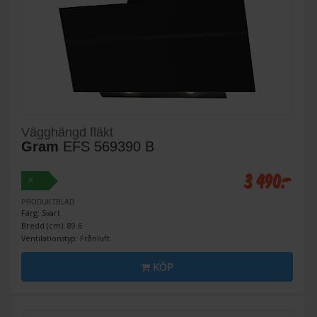
Vägghängd fläkt
Gram
EFS 569390 B
3 490:-
A
PRODUKTBLAD
Färg: Svart
Bredd (cm): 89.6
Ventilationstyp: Frånluft
KÖP