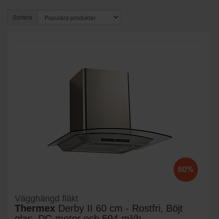
Sortera
60%
Vägghängd fläkt
Thermex
Derby II 60 cm - Rostfri, Böjt
glas, DC-motor och 594 m³/h