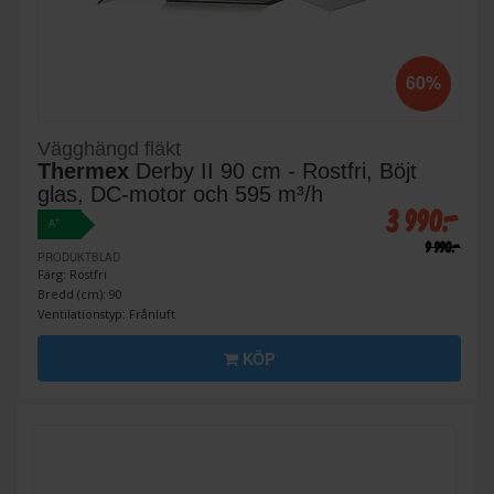
60%
Vägghängd fläkt
Thermex
Derby II 90 cm - Rostfri, Böjt
glas, DC-motor och 595 m³/h
3 990:-
+
A
9 990:-
PRODUKTBLAD
Färg: Rostfri
Bredd (cm): 90
Ventilationstyp: Frånluft
KÖP