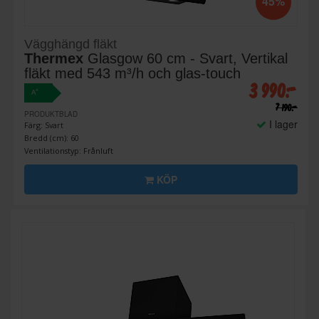
45%
Vägghängd fläkt
Thermex
Glasgow 60 cm - Svart, Vertikal
fläkt med 543 m³/h och glas-touch
3 990:-
+
A
7 190:-
PRODUKTBLAD
I lager
Färg: Svart
Bredd (cm): 60
Ventilationstyp: Frånluft
KÖP