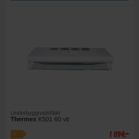
Underbyggnadsfläkt
Thermex
K501 60 vit
1 094:-
D