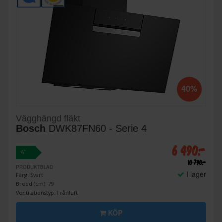
40%
Vägghängd fläkt
Bosch
DWK87FN60 - Serie 4
6 490:-
+
A
10 790:-
PRODUKTBLAD
I lager
Färg: Svart
Bredd (cm): 79
Ventilationstyp: Frånluft
KÖP