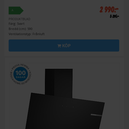
2 990:-
A
3 295:-
PRODUKTBLAD
Färg: Svart
Bredd (cm): 590
Ventilationstyp: Frånluft
KÖP