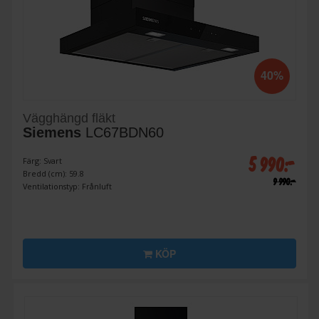
40%
Vägghängd fläkt
Siemens
LC67BDN60
5 990:-
Färg: Svart
Bredd (cm): 59.8
9 990:-
Ventilationstyp: Frånluft
KÖP