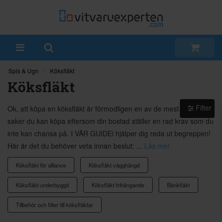
Spis & Ugn
Köksfläkt
Köksfläkt
Filter
Ok, att köpa en köksfläkt är förmodligen en av de mest komplexa
saker du kan köpa eftersom din bostad ställer en rad krav som du
inte kan chansa på. I VÅR GUIDEi hjälper dig reda ut begreppen!
Här är det du behöver veta innan beslut: ...
Läs mer
Köksfläkt för alliance
Köksfläkt vägghängd
Köksfläkt underbyggd
Köksfläkt frihängande
Bänkfläkt
Tillbehör och filter till köksfläktar