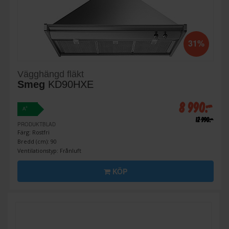
31%
Vägghängd fläkt
Smeg
KD90HXE
8 990:-
+
A
12 990:-
PRODUKTBLAD
Färg: Rostfri
Bredd (cm): 90
Ventilationstyp: Frånluft
KÖP