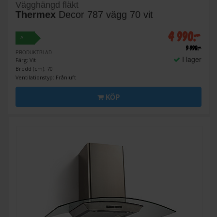
Vägghängd fläkt
Thermex
Decor 787 vägg 70 vit
4 990:-
A
9 990:-
PRODUKTBLAD
I lager
Färg: Vit
Bredd (cm): 70
Ventilationstyp: Frånluft
KÖP