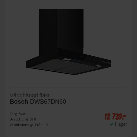
Vägghängd fläkt
Bosch
DWB67DN60
12 739:-
Färg: Svart
Bredd (cm): 59.8
I lager
Ventilationstyp: Frånluft