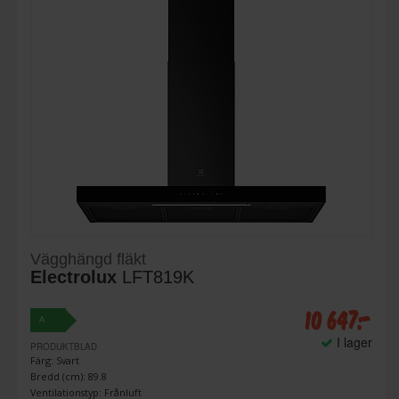
Vägghängd fläkt
Electrolux
LFT819K
10 647:-
A
I lager
PRODUKTBLAD
Färg: Svart
Bredd (cm): 89.8
Ventilationstyp: Frånluft