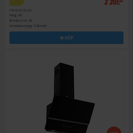
2 201:-
C
PRODUKTBLAD
Färg: Vit
Bredd (cm): 60
Ventilationstyp: Frånluft
KÖP