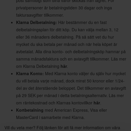
post samtidigt som dina varor skickas från lagret. För
privatpersoner är betalningstiden 30 dagar och inga
fakturaavgifter tillkommer.
Klarna Delbetalning:
Här bestämmer du en fast
delbetalningsplan för ditt köp. Du kan välja mellan 3, 12
eller 36 månaders delbetalning. På så sätt vet du hur
mycket du ska betala per månad och när hela köpet är
avbetalat. Alla dina konto- och delbetalningsköp hamnar på
samma månadsfaktura och en aviavgift tillkommer. Läs mer
om Klarna Delbetalning
här
.
Klarna Konto:
Med Klarna konto väljer du själv hur mycket
du vill betala varje månad, dock minst 50 kronor eller 1/24-
del av det återstående beloppet. Det tillkommer en aviavgift
på 29 SEK per månad i detta betalningsalternativ. Läs mer
om räntekostnad och Klarnas kontovillkor
här
.
Kortbetalning
med American Express, Visa eller
MasterCard i samarbete med Klarna.
Vill du veta mer? Följ länken för att få mer information om våra