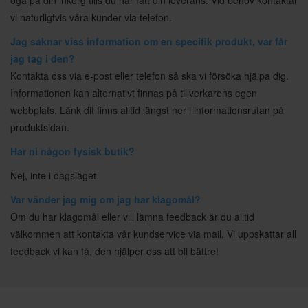
öga på din inkorg tills du har fått din leverans. Vid behov kontaktar
vi naturligtvis våra kunder via telefon.
Jag saknar viss information om en specifik produkt, var får
jag tag i den?
Kontakta oss via e-post eller telefon så ska vi försöka hjälpa dig.
Informationen kan alternativt finnas på tillverkarens egen
webbplats. Länk dit finns alltid längst ner i informationsrutan på
produktsidan.
Har ni någon fysisk butik?
Nej, inte i dagsläget.
Var vänder jag mig om jag har klagomål?
Om du har klagomål eller vill lämna feedback är du alltid
välkommen att kontakta vår kundservice via mail. Vi uppskattar all
feedback vi kan få, den hjälper oss att bli bättre!