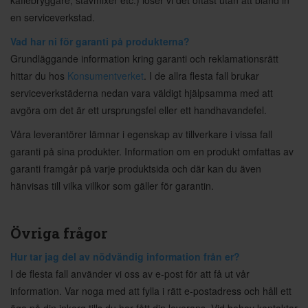
kaffebryggare, stavmixer etc.) löser vi det oftast utan att bland in
en serviceverkstad.
Vad har ni för garanti på produkterna?
Grundläggande information kring garanti och reklamationsrätt
hittar du hos
Konsumentverket
. I de allra flesta fall brukar
serviceverkstäderna nedan vara väldigt hjälpsamma med att
avgöra om det är ett ursprungsfel eller ett handhavandefel.
Våra leverantörer lämnar i egenskap av tillverkare i vissa fall
garanti på sina produkter. Information om en produkt omfattas av
garanti framgår på varje produktsida och där kan du även
hänvisas till vilka villkor som gäller för garantin.
Övriga frågor
Hur tar jag del av nödvändig information från er?
I de flesta fall använder vi oss av e-post för att få ut vår
information. Var noga med att fylla i rätt e-postadress och håll ett