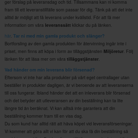
ger förslag på leveransdag och tid. Tillsammans kan ni komma
fram till ett leveranstillfälle som passar för dig. Tänk på att det inte
alltid är möjligt att få leverans under kvällstid. För att få mer
information om våra
leveranssätt
klickar du på länken.
här
.
Tar ni med min gamla produkt och slänger?
Bortforsling av den gamla produkten för återvinning ingår inte i
priset, men finns att köpa i form av tilläggstjänsten
Miljöretur
. Följ
länken för att läsa mer om våra
tilläggstjänster
.
Vad händer om min leverans blir försenad?
Eftersom vi inte har alla produkter på vårt eget centrallager utan
beställer in produkter dagligen, är vi beroende av att leveranserna
till oss fungerar. Ibland händer det att en inleverans blir försenad
och det betyder att utleveransen av din beställning kan ta lite
längre tid än beräknat. Vi kan alltså inte garantera att din
beställning kommer fram till en viss dag.
Du som kund har alltid rätt att häva köpet vid leveransförseningar.
Vi kommer att göra allt vi kan för att du ska få din beställning så