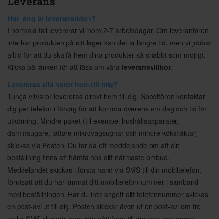
Leverans
Hur lång är leveranstiden?
I normala fall levererar vi inom 2-7 arbetsdagar. Om leverantören
inte har produkten på sitt lager kan det ta längre tid, men vi jobbar
alltid för att du ska få hem dina produkter så snabbt som möjligt.
Klicka på länken för att läsa om våra
leveransvillkor
.
Levereras alla varor hem till mig?
Tunga vitvaror levereras direkt hem till dig. Speditören kontaktar
dig per telefon i förväg för att komma överens om dag och tid för
utkörning. Mindre paket (till exempel hushållsapparater,
dammsugare, lättare mikrovågsugnar och mindre köksfläktar)
skickas via Posten. Du får då ett meddelande om att din
beställning finns att hämta hos ditt närmaste ombud.
Meddelandet skickas i första hand via SMS till din mobiltelefon,
förutsatt att du har lämnat ditt mobiltelefonnummer i samband
med beställningen. Har du inte angett ditt telefonnummer skickas
en post-avi ut till dig. Posten skickar även ut en post-avi om tre
unika SMS skickats men inte nått fram till dig som mottagare.