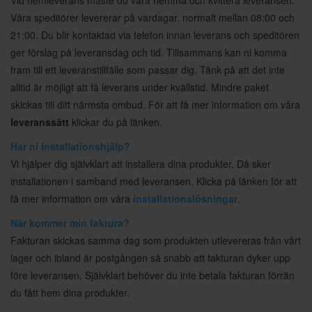
Vid hemleverans måste du vara hemma och kvittera leveransen.
Våra speditörer levererar på vardagar, normalt mellan 08:00 och
21:00. Du blir kontaktad via telefon innan leverans och speditören
ger förslag på leveransdag och tid. Tillsammans kan ni komma
fram till ett leveranstillfälle som passar dig. Tänk på att det inte
alltid är möjligt att få leverans under kvällstid. Mindre paket
skickas till ditt närmsta ombud. För att få mer information om våra
leveranssätt
klickar du på länken.
Har ni installationshjälp?
Vi hjälper dig självklart att installera dina produkter. Då sker
installationen i samband med leveransen. Klicka på länken för att
få mer information om våra
installationslösningar
.
När kommer min faktura?
Fakturan skickas samma dag som produkten utlevereras från vårt
lager och ibland är postgången så snabb att fakturan dyker upp
före leveransen. Självklart behöver du inte betala fakturan förrän
du fått hem dina produkter.