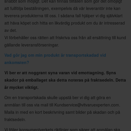
snabbt som möjligt. Det kan finnas tillfällen som gör det omöjligt
att fullfölja beställningen, exempelvis då vår leverantör inte kan
leverera produkterna till oss. I sådana fall hjälper vi dig självklart
att häva köpet och hitta en likvärdig produkt om du är intresserad
av det.
Vi förbehåller oss rätten att friskriva oss från all ersättning till kund
gällande leveransförseningar.
Vad gör jag om min produkt är transportskadad vid
ankomsten?
Vi ber er att noggrant syna varan vid emottagning. Syns
skador på emballaget ska detta noteras på fraktsedeln. Detta
är mycket viktigt.
Om en transportskada skulle uppstå ber vi dig att göra en
anmälan till oss via mail till
Kundservice@vitvaruexperten.com
.
Maila in med en kort beskrivning samt bilder på skadan och på
fraktsedeln.
Vi följer konsumentverkets riktlinjer som säger att anmälan ska