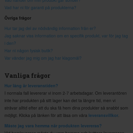
Vad händer om min produkt går sönder?
Vad har ni för garanti på produkterna?
Övriga frågor
Hur tar jag del av nödvändig information från er?
Jag saknar viss information om en specifik produkt, var för jag tag
i den?
Har ni någon fysisk butik?
Var vänder jag mig om jag har klagomål?
Vanliga frågor
Hur lång är leveranstiden?
I normala fall levererar vi inom 2-7 arbetsdagar. Om leverantören
inte har produkten på sitt lager kan det ta längre tid, men vi
strävar alltid efter att du ska få hem dina produkter så snabbt som
möjligt. Klicka på länken för att läsa om våra
leveransvillkor
.
Måste jag vara hemma när produkten levereras?