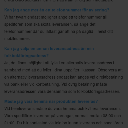
Kan jag ange mer än ett telefonnummer för avisering?
Vi har tyvärr endast möjlighet ange ett telefonnummer till
speditören som ska sköta leveransen, så ange det
telefonnummer där du lättast går att nå på dagtid – helst ditt
mobilnummer.
Kan jag välja en annan leveransadress än min
folkbokföringsadress?
Ja, det finns möjlighet att fylla i en alternativ leveransadress i
samband med att du fyller i dina uppgifter i kassan. Observera att
en alternativ leveransadress endast kan anges vid direktbetalning
via bank eller vid kortbetalning. Vid övrig betalning måste
leveransadressen vara densamma som folkbokföringsadressen.
Måste jag vara hemma när produkten levereras?
Vid hemleverans måste du vara hemma och kvittera leveransen.
Våra speditörer levererar på vardagar, normalt mellan 08:00 och
21:00. Du blir kontaktad via telefon innan leverans och speditören