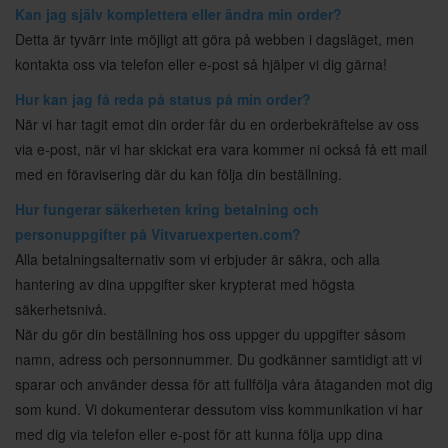
Kan jag själv komplettera eller ändra min order?
Detta är tyvärr inte möjligt att göra på webben i dagsläget, men
kontakta oss via telefon eller e-post så hjälper vi dig gärna!
Hur kan jag få reda på status på min order?
När vi har tagit emot din order får du en orderbekräftelse av oss
via e-post, när vi har skickat era vara kommer ni också få ett mail
med en föravisering där du kan följa din beställning.
Hur fungerar säkerheten kring betalning och
personuppgifter på Vitvaruexperten.com?
Alla betalningsalternativ som vi erbjuder är säkra, och alla
hantering av dina uppgifter sker krypterat med högsta
säkerhetsnivå.
När du gör din beställning hos oss uppger du uppgifter såsom
namn, adress och personnummer. Du godkänner samtidigt att vi
sparar och använder dessa för att fullfölja våra åtaganden mot dig
som kund. Vi dokumenterar dessutom viss kommunikation vi har
med dig via telefon eller e-post för att kunna följa upp dina