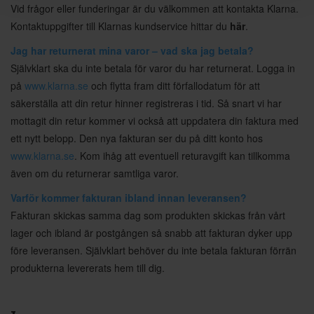
Vid frågor eller funderingar är du välkommen att kontakta Klarna.
Kontaktuppgifter till Klarnas kundservice hittar du
här
.
Jag har returnerat mina varor – vad ska jag betala?
Självklart ska du inte betala för varor du har returnerat. Logga in
på
www.klarna.se
och flytta fram ditt förfallodatum för att
säkerställa att din retur hinner registreras i tid. Så snart vi har
mottagit din retur kommer vi också att uppdatera din faktura med
ett nytt belopp. Den nya fakturan ser du på ditt konto hos
www.klarna.se
. Kom ihåg att eventuell returavgift kan tillkomma
även om du returnerar samtliga varor.
Varför kommer fakturan ibland innan leveransen?
Fakturan skickas samma dag som produkten skickas från vårt
lager och ibland är postgången så snabb att fakturan dyker upp
före leveransen. Självklart behöver du inte betala fakturan förrän
produkterna levererats hem till dig.