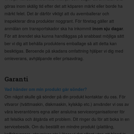
göras inom skälig tid efter det att köparen märkt eller borde ha
märkt felet. Det är därför viktigt att du avemballerar och
inspekterar dina produkter noggrant. För företag gäller att
anmälan om transportskador ska ha inkommit
inom sju dagar
.
För att ärendet ska kunna handläggas på snabbast möjliga sätt
ber vi dig att behålla produktens emballage så att detta kan
besiktigas. Beroende på skadans omfattning hjälper vi dig med
omleverans, avhjälpande eller prisavdrag.
Garanti
Vad händer om min produkt går sönder?
Om något skulle gå sönder på din produkt kontaktar du oss. För
vitvaror (tvättmaskin, diskmaskin, kylskåp etc.) använder vi oss av
våra leverantörers egna aller anslutna serviceorganisationer för
att felsöka och åtgärda ett problem. Dit ringer du för att boka in en
servicebesök. Om du beställt en mindre produkt (plattång,