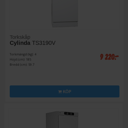
Torkskåp
Cylinda
TS3190V
9 220:-
Torkmängd (kg): 4
Höjd (cm): 185
Bredd (cm): 59.7
KÖP