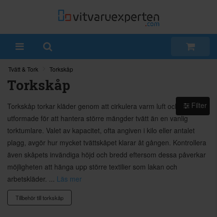
Tvätt & Tork
Torkskåp
Torkskåp
Filter
Torkskåp torkar kläder genom att cirkulera varm luft och är
utformade för att hantera större mängder tvätt än en vanlig
torktumlare. Valet av kapacitet, ofta angiven i kilo eller antalet
plagg, avgör hur mycket tvättskåpet klarar åt gången. Kontrollera
även skåpets invändiga höjd och bredd eftersom dessa påverkar
möjligheten att hänga upp större textilier som lakan och
arbetskläder. ...
Läs mer
Tillbehör till torkskåp