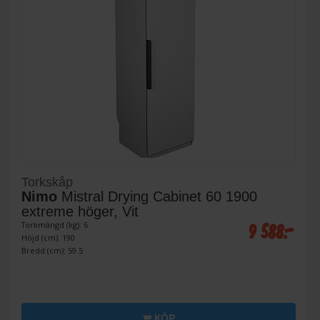
Torkskåp
Nimo
Mistral Drying Cabinet 60 1900
extreme höger, Vit
9 588:-
Torkmängd (kg): 6
Höjd (cm): 190
Bredd (cm): 59.5
KÖP