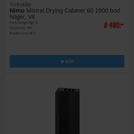
Torkskåp
Nimo
Mistral Drying Cabinet 60 1900 bod
höger, Vit
8 480:-
Torkmängd (kg): 6
Höjd (cm): 190
Bredd (cm): 59.5
KÖP