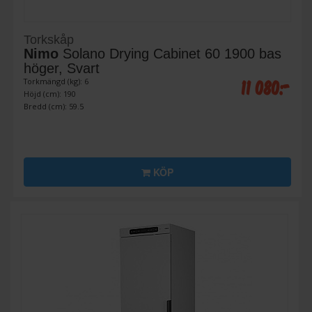
Torkskåp
Nimo
Solano Drying Cabinet 60 1900 bas
höger, Svart
11 080:-
Torkmängd (kg): 6
Höjd (cm): 190
Bredd (cm): 59.5
KÖP