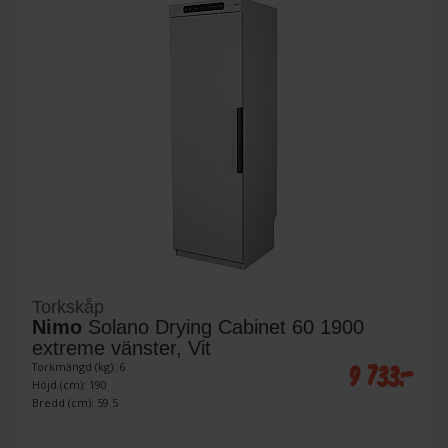
Torkskåp
Nimo
Solano Drying Cabinet 60 1900
extreme vänster, Vit
9 733:-
Torkmängd (kg): 6
Höjd (cm): 190
Bredd (cm): 59.5