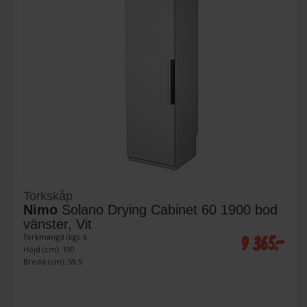
Torkskåp
Nimo
Solano Drying Cabinet 60 1900 bod
vänster, Vit
9 365:-
Torkmängd (kg): 6
Höjd (cm): 190
Bredd (cm): 59.5