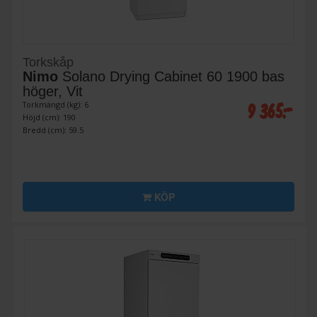
Torkskåp
Nimo
Solano Drying Cabinet 60 1900 bas
höger, Vit
9 365:-
Torkmängd (kg): 6
Höjd (cm): 190
Bredd (cm): 59.5
KÖP