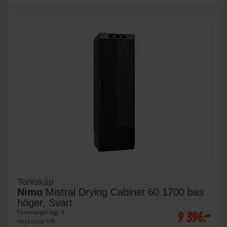
Torkskåp
Nimo
Mistral Drying Cabinet 60 1700 bas
höger, Svart
9 396:-
Torkmängd (kg): 6
Höjd (cm): 170