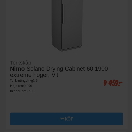
Torkskåp
Nimo
Solano Drying Cabinet 60 1900
extreme höger, Vit
9 459:-
Torkmängd (kg): 6
Höjd (cm): 190
Bredd (cm): 59.5
KÖP