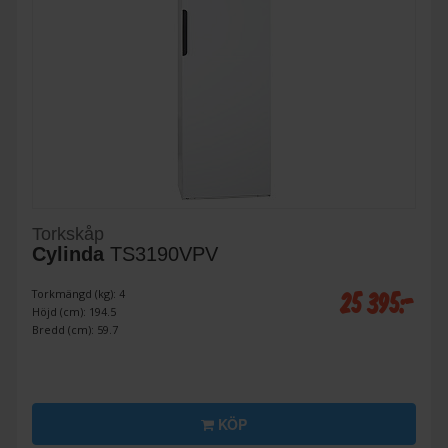
Torkskåp
Cylinda
TS3190VPV
25 395:-
Torkmängd (kg): 4
Höjd (cm): 194.5
Bredd (cm): 59.7
KÖP