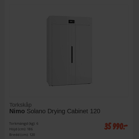
Torkskåp
Nimo
Solano Drying Cabinet 120
35 990:-
Torkmängd (kg): 6
Höjd (cm): 186
Bredd (cm): 120