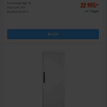
22 995:-
Torkmängd (kg): 10
Höjd (cm): 193
I lager
Bredd (cm): 59.5
KÖP