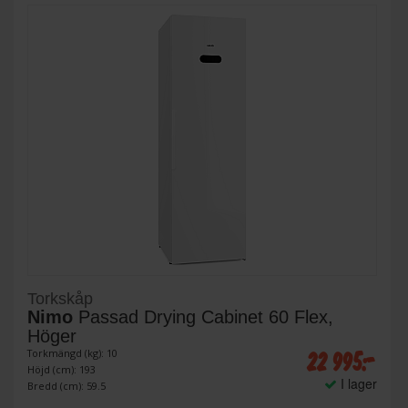
Torkskåp
Nimo
Passad Drying Cabinet 60 Flex,
Höger
22 995:-
Torkmängd (kg): 10
Höjd (cm): 193
I lager
Bredd (cm): 59.5