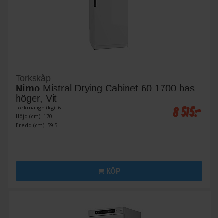
Torkskåp
Nimo
Mistral Drying Cabinet 60 1700 bas
höger, Vit
8 515:-
Torkmängd (kg): 6
Höjd (cm): 170
Bredd (cm): 59.5
KÖP