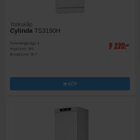
Torkskåp
Cylinda
TS3190H
9 220:-
Torkmängd (kg): 4
Höjd (cm): 185
Bredd (cm): 59.7
KÖP