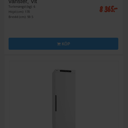
vänster, Vit
8 365:-
Torkmängd (kg): 6
Höjd (cm): 170
Bredd (cm): 59.5
KÖP