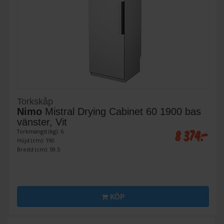
Torkskåp
Nimo
Mistral Drying Cabinet 60 1900 bas
vänster, Vit
8 374:-
Torkmängd (kg): 6
Höjd (cm): 190
Bredd (cm): 59.5
KÖP