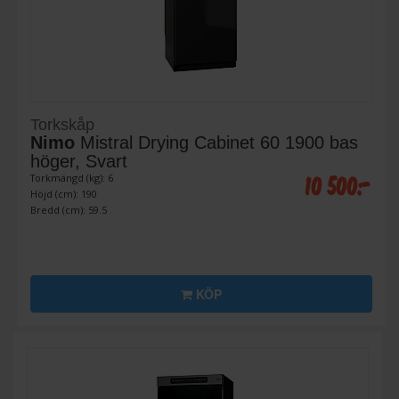
Torkskåp
Nimo
Mistral Drying Cabinet 60 1900 bas
höger, Svart
10 500:-
Torkmängd (kg): 6
Höjd (cm): 190
Bredd (cm): 59.5
KÖP