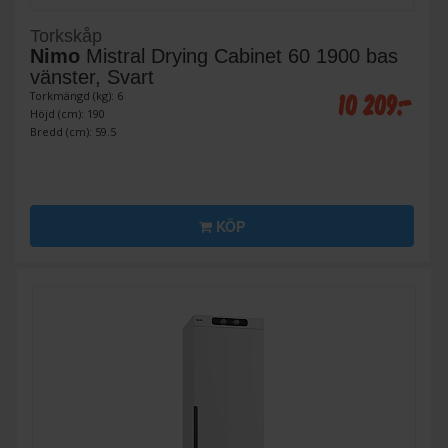
Torkskåp
Nimo
Mistral Drying Cabinet 60 1900 bas
vänster, Svart
10 209:-
Torkmängd (kg): 6
Höjd (cm): 190
Bredd (cm): 59.5
KÖP