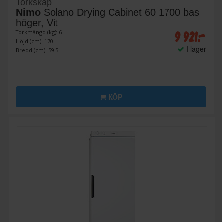
Torkskåp
Nimo
Solano Drying Cabinet 60 1700 bas
höger, Vit
9 921:-
Torkmängd (kg): 6
Höjd (cm): 170
I lager
Bredd (cm): 59.5
KÖP