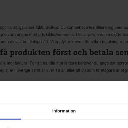
öptillfället, gällande fakturavillkor. Du kan behöva identifiera dig med b
rje vara anges med pris inklusive moms. I kassan kan du se det totala p
ende av valt betalningssätt. Vi uppfyller kraven för säkra betalningar e
få produkten först och betala se
ndla mot faktura. För att handla mot faktura behöver du ange ditt per
sregistret i Sverige samt är över 18 år, eller att du som företagare är re
rar du en betalningsanmärkning. Det kan leda till svårigheter att 
ngen i din kommun. Kontaktuppgifter finns på konsumentverket.se
Information
ch Enkelt