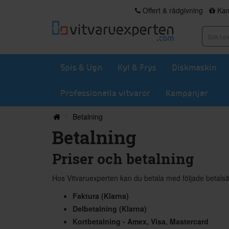
Offert & rådgivning
Kam
Spis & Ugn
Kyl & Frys
Diskmaskin
Professionella vitvaror
Kampanjer
Betalning
Betalning
Priser och betalning
Hos Vitvaruexperten kan du betala med följade betalsä
Faktura (Klarna)
Delbetalning (Klarna)
Kortbetalning - Amex, Visa, Mastercard