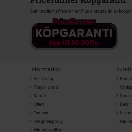
Som medlem i Pricerunner Plus omfattas du av köpgar
Information
Kundt
För företag
Kontak
Frågor & svar
Vanlig
Karriär
Servic
Offert
Betaln
Om oss
Levera
Integritetspolicy
Returi
Allmänna villkor