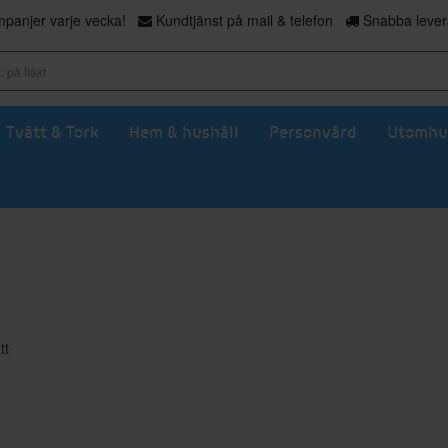
panjer varje vecka!
Kundtjänst på mail & telefon
Snabba levera
Tvätt & Tork
Hem & hushåll
Personvård
Utomhu
tt