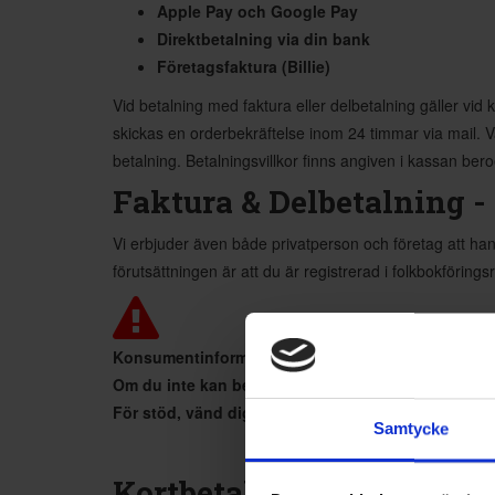
Apple Pay och Google Pay
Direktbetalning via din bank
Företagsfaktura (Billie)
Vid betalning med faktura eller delbetalning gäller vid k
skickas en orderbekräftelse inom 24 timmar via mail. Va
betalning. Betalningsvillkor finns angiven i kassan bero
Faktura & Delbetalning - 
Vi erbjuder även både privatperson och företag att ha
förutsättningen är att du är registrerad i folkbokföring
Konsumentinformation: Att låna kostar pengar!
Om du inte kan betala tillbaka skulden i tid riske
För stöd, vänd dig till budget- och skuldrådgivni
Samtycke
Kortbetalning - Snabbt o