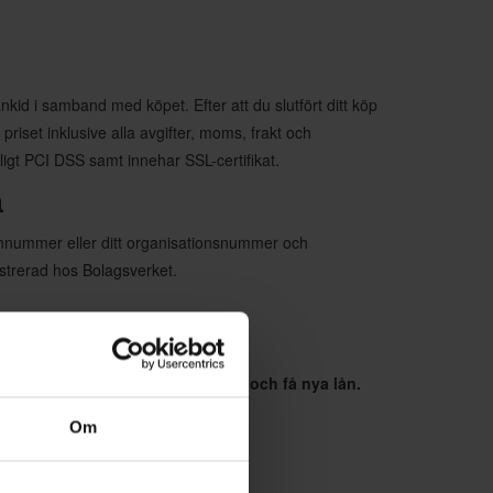
ankid i samband med köpet. Efter att du slutfört ditt köp
riset inklusive alla avgifter, moms, frakt och
nligt PCI DSS samt innehar SSL-certifikat.
n
sonnummer eller ditt organisationsnummer och
gistrerad hos Bolagsverket.
få hyra bostad, teckna abonnemang och få nya lån.
.
Om