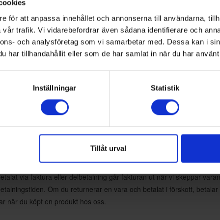
cookies
utgivna i norden. Kortköpen sker direkt via Klarna och är krypterade en
e för att anpassa innehållet och annonserna till användarna, tillh
experten
. Själva dragningen av pengar sker när varan skickas från oss.
vår trafik. Vi vidarebefordrar även sådana identifierare och anna
nnons- och analysföretag som vi samarbetar med. Dessa kan i sin
har tillhandahållit eller som de har samlat in när du har använt 
din betalning och om du skulle behöva en återbetalning från en returnerad
Inställningar
Statistik
pple pay på iPhone och Google Pay på Android-telefoner.
mail. Du får även ett kvitto av oss när produkten är skickad.
Tillåt urval
ch bra fakturavillkor
etalat via faktura eller delbetalning går fakturan ut när vi skeppar var
 betalningstiden. Om du returnerar en vara och betalat i förskott, betalar vi
ngar när du köpt en produkt hos oss.