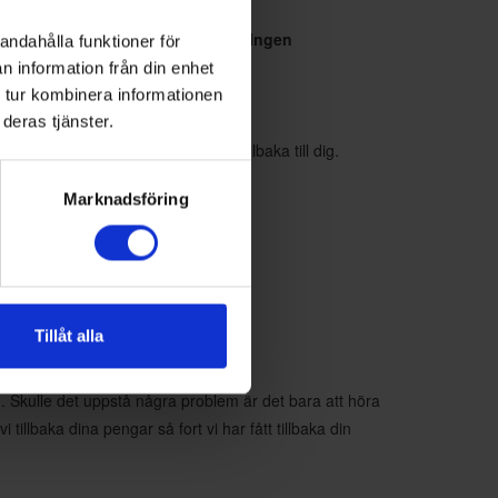
ligt gällande standarder och regler.
Ingen
andahålla funktioner för
n information från din enhet
 tur kombinera informationen
deras tjänster.
 vara så swishar vi helt enkelt tillbaka till dig.
Marknadsföring
Tillåt alla
an. Skulle det uppstå några problem är det bara att höra
 tillbaka dina pengar så fort vi har fått tillbaka din