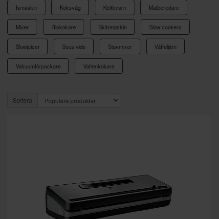
Ismaskin
Köksvåg
Köttkvarn
Matberedare
Mixer
Riskokare
Skärmaskin
Slow cookers
Slowjuicer
Sous vide
Stavmixer
Våffeljärn
Vakuumförpackare
Vattenkokare
Sortera