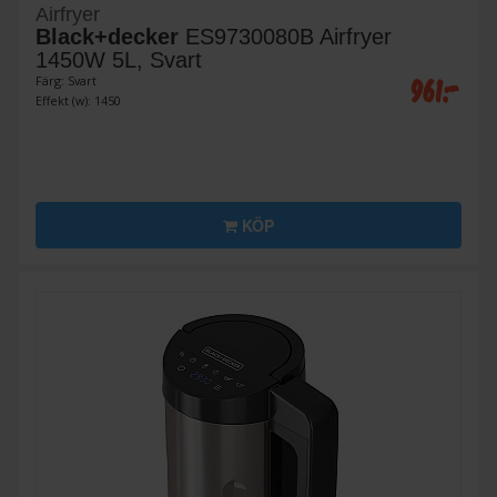
Airfryer
Black+decker
ES9730080B Airfryer
1450W 5L, Svart
961:-
Färg: Svart
Effekt (w): 1450
KÖP