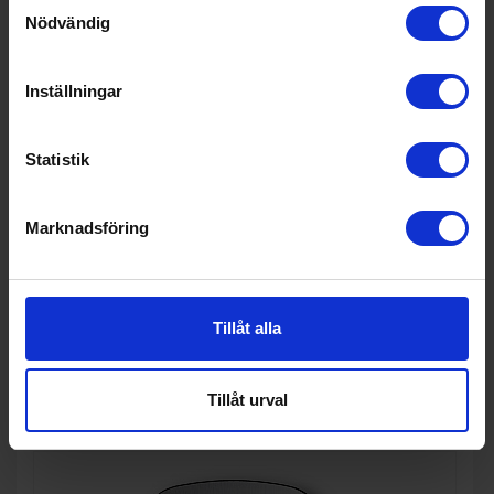
Samtyckesval
Nödvändig
Inställningar
Statistik
Köksapparat
Taurus
Popcornmaskin, Röd
Marknadsföring
492:-
Färg: Röd
Effekt (w): 1100
Tillåt alla
KÖP
Tillåt urval