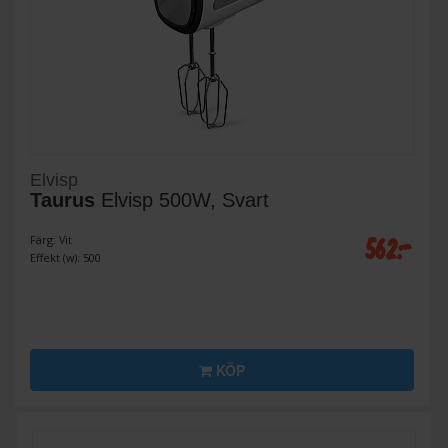
Elvisp
Taurus
Elvisp 500W, Svart
562:-
Färg: Vit
Effekt (w): 500
KÖP