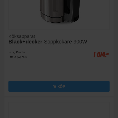
Köksapparat
Black+decker
Soppkokare 900W
1 014:-
Färg: Rostfri
Effekt (w): 900
KÖP