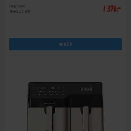
1 376:-
Färg: Svart
Effekt (w): 600
KÖP