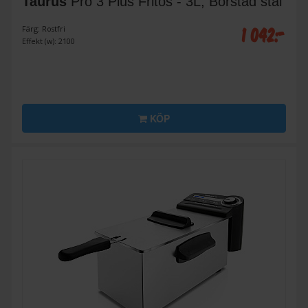
Taurus
Pro 3 Plus Fritös - 3L, Borstad stål
1 042:-
Färg: Rostfri
Effekt (w): 2100
KÖP