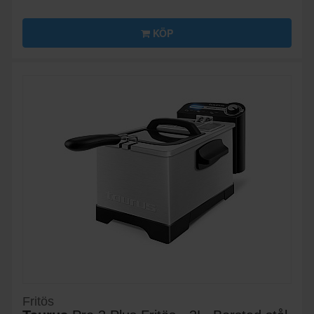
KÖP
Fritös