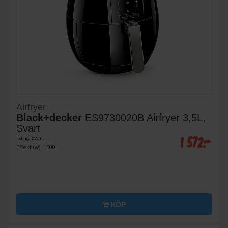
Airfryer
Black+decker
ES9730020B Airfryer 3,5L,
Svart
1 572:-
Färg: Svart
Effekt (w): 1500
KÖP