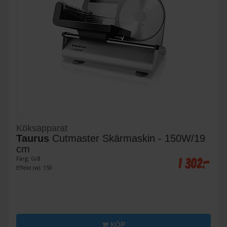
Köksapparat
Taurus
Cutmaster Skärmaskin - 150W/19
cm
1 302:-
Färg: Grå
Effekt (w): 150
KÖP