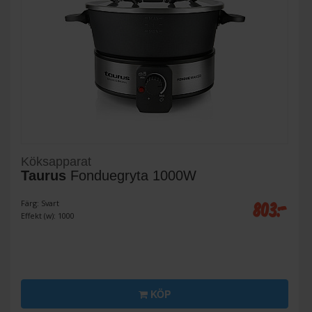
Köksapparat
Taurus
Fonduegryta 1000W
803:-
Färg: Svart
Effekt (w): 1000
KÖP