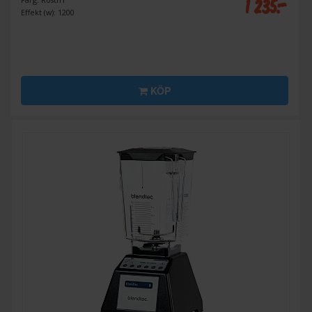
1 235:-
Effekt (w): 1200
KÖP