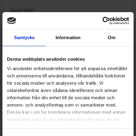
Sous vide
Taurus
Sous Vide Roner Clip 360
1 372:-
Färg: Rostfri
Effekt (w): 1200
Samtycke
Information
Om
Denna webbplats använder cookies
KÖP
Vi använder enhetsidentifierare för att anpassa innehållet
och annonserna till användarna, tillhandahålla funktioner
för sociala medier och analysera vår trafik. Vi
vidarebefordrar även sådana identifierare och annan
information från din enhet till de sociala medier och
annons- och analysföretag som vi samarbetar med.
Dessa kan i sin tur kombinera informationen med annan
information som du har tillhandahållit eller som de har
samlat in när du har använt deras tjänster.