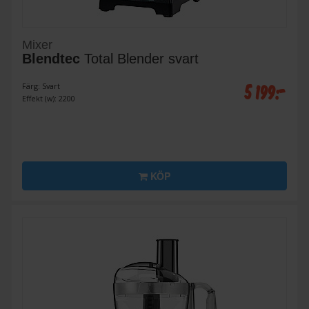
Mixer
Blendtec
Total Blender svart
5 199:-
Färg: Svart
Effekt (w): 2200
KÖP