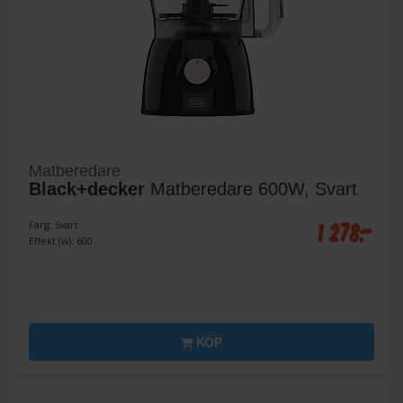
Matberedare
Black+decker
Matberedare 600W, Svart
1 278:-
Färg: Svart
Effekt (w): 600
KÖP