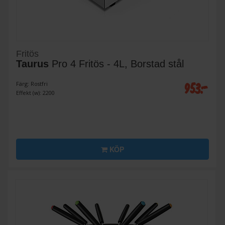
Fritös
Taurus
Pro 4 Fritös - 4L, Borstad stål
953:-
Färg: Rostfri
Effekt (w): 2200
KÖP