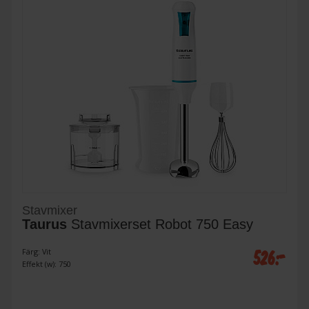
Stavmixer
Taurus
Stavmixerset Robot 750 Easy
526:-
Färg: Vit
Effekt (w): 750