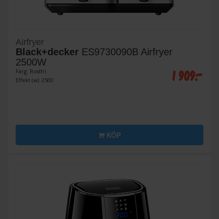
Airfryer
Black+decker
ES9730090B Airfryer
2500W
1 909:-
Färg: Rostfri
Effekt (w): 2500
KÖP