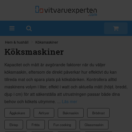
Hem & hushåll
Köksmaskiner
Köksmaskiner
Kapacitet och mått är avgörande faktorer när du väljer
köksmaskin, eftersom de direkt påverkar hur effektivt du kan
tillreda mat och spara plats på köksbänken. Kontrollera alltid
maskinens volym i liter, effekt i watt och aktuella mått (höjd, bredd,
djup i cm) för att säkerställa att utrustningen passar både dina
behov och kökets utrymme. ...
Läs mer
Äggkokare
Airfryer
Bakmaskin
Brödrost
Elvisp
Fritös
Fun cooking
Glassmaskin