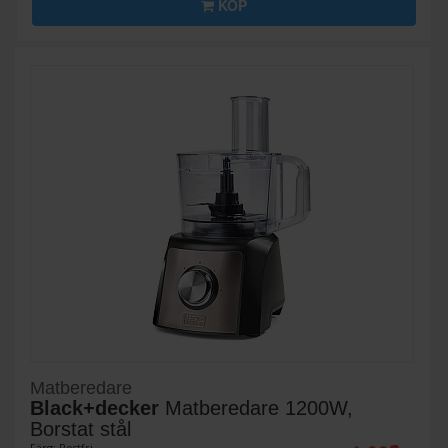
KÖP
Matberedare
Black+decker
Matberedare 1200W,
Borstat stål
Färg: Rostfri