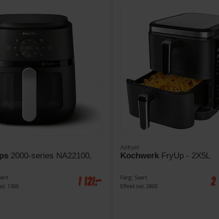
r
Airfryer
ips
2000-series NA22100,
Kochwerk
FryUp - 2X5L
1 121:-
2
vart
Färg: Svart
w): 1500
Effekt (w): 2800