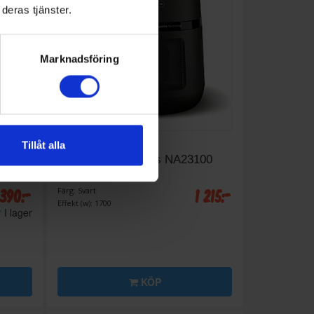
deras tjänster.
Marknadsföring
Tillåt alla
Airfryer
L
Philips
2000-series NA23100
6,2 l
 390:-
1 215:-
Färg: Svart
Effekt (w): 1700
I lager
KÖP