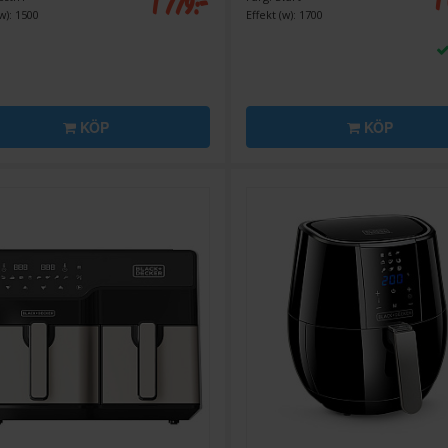
1
1 779:-
w): 1500
Effekt (w): 1700
KÖP
KÖP