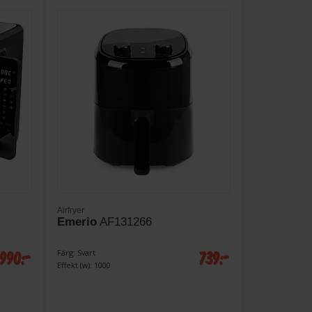
Airfryer
Emerio
AF131266
 990:-
739:-
Färg: Svart
Effekt (w): 1000