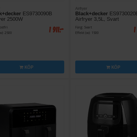
r
Airfryer
k+decker
ES9730090B
Black+decker
ES9730020
ryer 2500W
Airfryer 3,5L, Svart
1 911:-
1
ostfri
Färg: Svart
w): 2500
Effekt (w): 1500
KÖP
KÖP