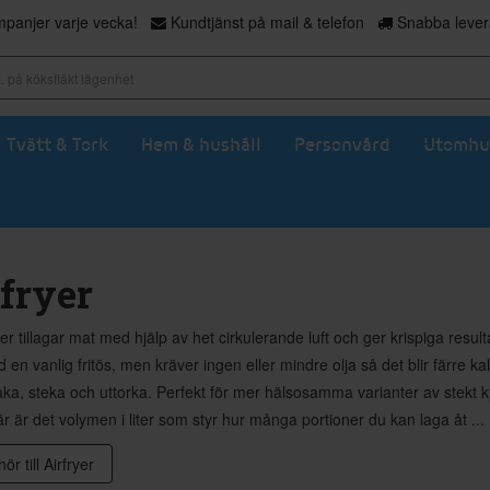
panjer varje vecka!
Kundtjänst på mail & telefon
Snabba levera
Tvätt & Tork
Hem & hushåll
Personvård
Utomhu
fryer
yer tillagar mat med hjälp av het cirkulerande luft och ger krispiga res
en vanlig fritös, men kräver ingen eller mindre olja så det blir färre kalor
aka, steka och uttorka. Perfekt för mer hälsosamma varianter av stekt k
är är det volymen i liter som styr hur många portioner du kan laga åt ...
hör till Airfryer