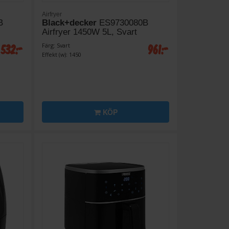
Airfryer
B
Black+decker
ES9730080B
Airfryer 1450W 5L, Svart
 532:-
961:-
Färg: Svart
Effekt (w): 1450
KÖP