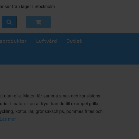
nser från lager i Stockholm
sprodukter
Luftvård
Outlet
ultat utan olja. Maten får samma smak och konsistens
ier i maten. I en airfryer kan du till exempel grilla,
yckling, köttbullar, grönsakschips, pommes frites och
Läs mer