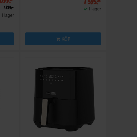
 099:-
1 595:-
1 399:-
I lager
I lager
KÖP