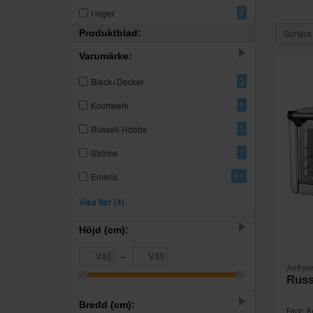
7
I lager
Produktblad:
Sortera
Varumärke:
3
Black+Decker
1
Kochwerk
1
Russell Hobbs
1
Ströme
11
Emerio
2
Philips
Visa fler (4)
3
Princess
Höjd (cm):
6
Severin
–
Airfrye
1
Wilfa
Russ
Bredd (cm):
Färg: R