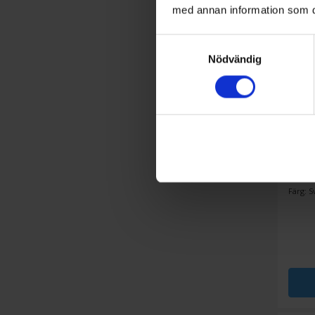
med annan information som du 
Samtyckesval
Nödvändig
Airfrye
Wilf
Färg: S