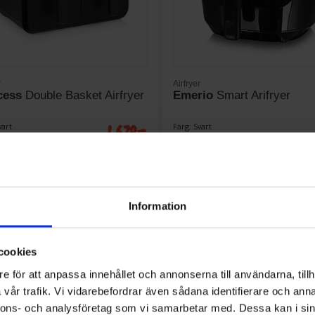
r
Airfryer
cess
Double Basket Airfryer
Emerio
Smart Arifryer
1 679:-
vart
Färg: Svart
w): 2400
Effekt (w): 1500
I lager
Information
KÖP
KÖP
cookies
e för att anpassa innehållet och annonserna till användarna, tillh
vår trafik. Vi vidarebefordrar även sådana identifierare och anna
nnons- och analysföretag som vi samarbetar med. Dessa kan i sin