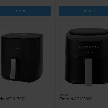
KÖP
KÖP
r
Airfryer
io
AF1317971
Emerio
AF129369