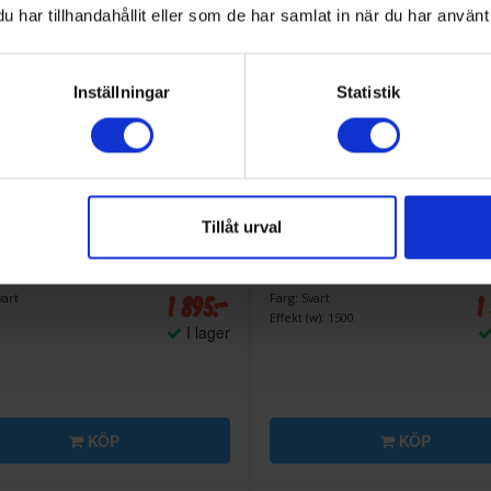
har tillhandahållit eller som de har samlat in när du har använt 
Inställningar
Statistik
Tillåt urval
r
Airfryer
a
AF1B-350 Crispier 3,5l
Princess
Digital Airfryer 6
1 895:-
1
vart
Färg: Svart
Effekt (w): 1500
I lager
KÖP
KÖP