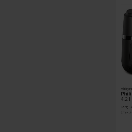
Airfrye
Phil
4,2 l
Färg: S
Effekt (