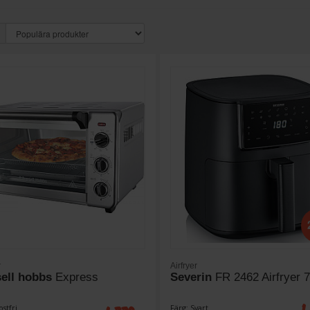
r
Airfryer
ell hobbs
Express
Severin
FR 2462 Airfryer 7
ostfri
Färg: Svart