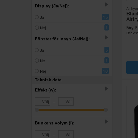
Display (Ja/Nej):
Airfrye
Blac
15
Ja
Airf
1
Färg: R
Nej
Effekt (
Fönster för insyn (Ja/Nej):
5
Ja
1
Ne
10
Nej
Teknisk data
Effekt (w):
–
Bunkens volym (l):
–