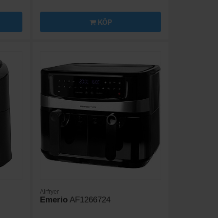
KÖP
Airfryer
Emerio
AF1266724