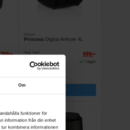
Airfryer
Princess
Digital Airfryer 4L
799:-
999:-
Färg: Svart
Effekt (w): 1350
I lager
I lager
Om
KÖP
andahålla funktioner för
n information från din enhet
 tur kombinera informationen