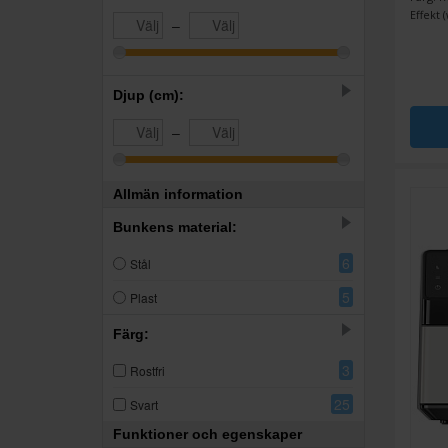
Effekt (
–
Djup (cm):
–
Allmän information
Bunkens material:
6
Stål
5
Plast
Färg:
3
Rostfri
25
Svart
Funktioner och egenskaper