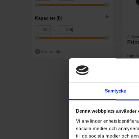
Kapacitet (l):
–
Airfrye
Prin
Färg: S
Effekt (
Samtycke
Denna webbplats använder 
Vi använder enhetsidentifierar
sociala medier och analysera 
till de sociala medier och a