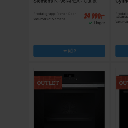
Siemens
KF96IAPEA - Outlet
Cylin
24 990:-
Produktgrupp: French Door
Produkt
tvättmas
Varumärke: Siemens
Varumär
I lager
KÖP