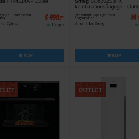
da
FT44114A - Outlet
Smeg
SO6302S3PX
kombinationsångugn - Outle
5 490:-
14
grupp: Frontmatad
Produktgrupp: Ugn med
kin
ångfunktion
ke: Cylinda
Varumärke: Smeg
I lager
KÖP
KÖP