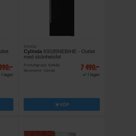
Kylskåp
tlet
Cylinda
K9185NEBIHE - Outlet
med skönhetsfel
990:-
7 490:-
Produktgrupp: Kylskåp
Varumärke: Cylinda
I lager
I lager
KÖP