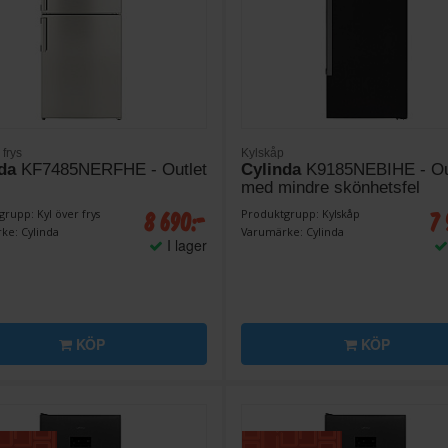
 frys
Kylskåp
da
KF7485NERFHE - Outlet
Cylinda
K9185NEBIHE - Ou
med mindre skönhetsfel
8 690:-
7 
rupp: Kyl över frys
Produktgrupp: Kylskåp
ke: Cylinda
Varumärke: Cylinda
I lager
KÖP
KÖP