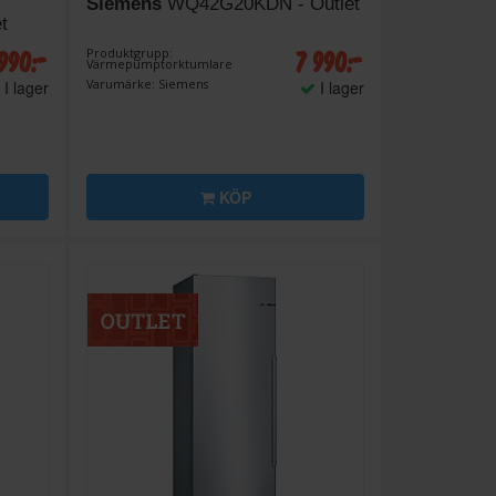
Siemens
WQ42G20KDN - Outlet
t
 990:-
7 990:-
Produktgrupp:
Värmepumptorktumlare
Varumärke: Siemens
I lager
I lager
KÖP