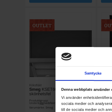
Samtycke
Köksfläkt
Torktum
Smeg
KSET600XE - Outlet med
Gram
Denna webbplats använder 
skönhetsfel
Vi använder enhetsidentifierar
3 990:-
Produktgrupp:
Produkt
Underbyggnadsfläkt
Värmep
sociala medier och analysera 
Varumärke: Smeg
Varumä
I lager
till de sociala medier och a