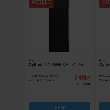
Frys
Frys
Cylinda
F4485NBIVE - Outlet
Cylin
7 490:-
Produktgrupp: Frysskåp
Produkt
Varumärke: Cylinda
Varumär
I lager
KÖP