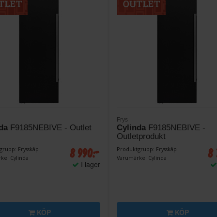
Frys
da
F9185NEBIVE - Outlet
Cylinda
F9185NEBIVE -
Outletprodukt
8 990:-
8 
grupp: Frysskåp
Produktgrupp: Frysskåp
ke: Cylinda
Varumärke: Cylinda
I lager
KÖP
KÖP