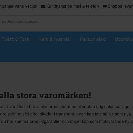
panjer varje vecka!
Kundtjänst på mail & telefon
Snabba levera
Tvätt & Tork
Hem & hushåll
Personvård
Utomhu
 alla stora varumärken!
priser. I vår Outlet har vi nya produkter med eller utan originalemballa
indre skönhetsfel efter skador i transporten och kan inte säljas som n
att du har samma produktgarantier och öppet köp som motsvarande ny var