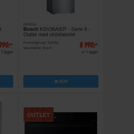
Kylskåp
t
Bosch
KSV36AIEP - Serie 6 -
Outlet med skönhetsfel
990:-
8 990:-
Produktgrupp: Kylskåp
Varumärke: Bosch
I lager
I lager
KÖP