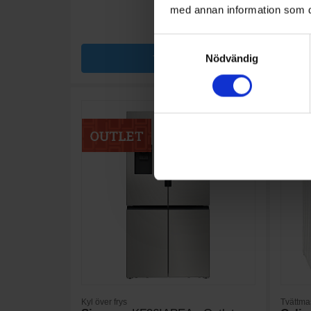
med annan information som du 
Samtyckesval
KÖP
Nödvändig
Kyl över frys
Tvättma