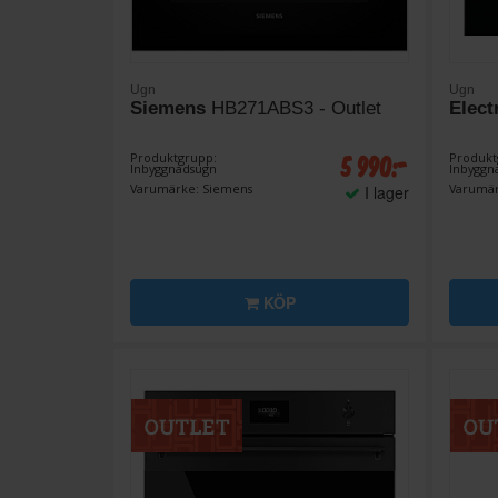
Ugn
Ugn
Siemens
HB271ABS3 - Outlet
Elect
5 990:-
Produktgrupp:
Produkt
Inbyggnadsugn
Inbyggn
Varumärke: Siemens
Varumär
I lager
KÖP