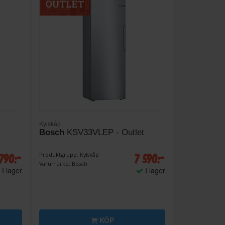
Kylskåp
Bosch
KSV33VLEP - Outlet
790:-
7 590:-
Produktgrupp: Kylskåp
Varumärke: Bosch
I lager
I lager
KÖP