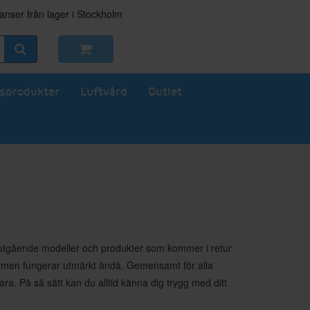
nser från lager i Stockholm
sprodukter
Luftvård
Outlet
ge, utgående modeller och produkter som kommer i retur
ya, men fungerar utmärkt ändå. Gemensamt för alla
a. På så sätt kan du alltid känna dig trygg med ditt