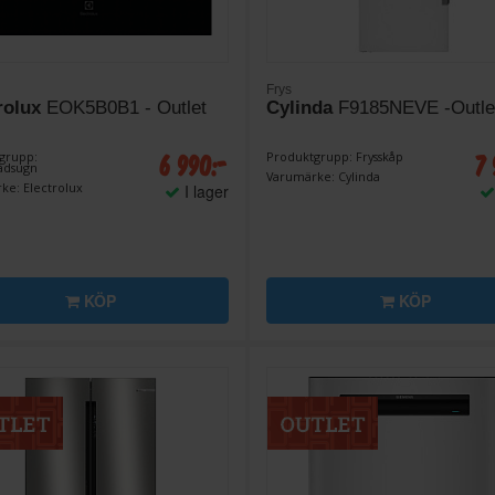
Frys
rolux
EOK5B0B1 - Outlet
Cylinda
F9185NEVE -Outle
6 990:-
7 
grupp:
Produktgrupp: Frysskåp
adsugn
Varumärke: Cylinda
ke: Electrolux
I lager
KÖP
KÖP