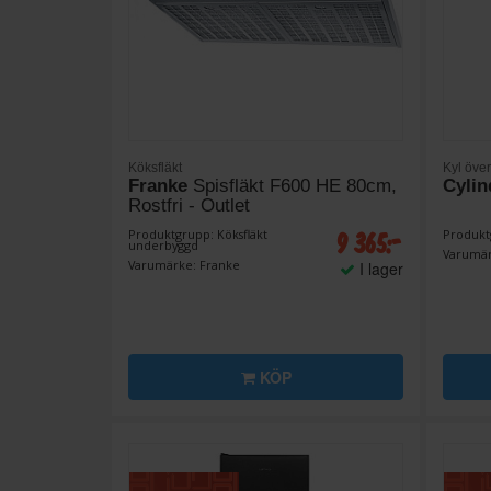
Köksfläkt
Kyl över
Franke
Spisfläkt F600 HE 80cm,
Cylin
Rostfri - Outlet
9 365:-
Produktgrupp: Köksfläkt
Produktg
underbyggd
Varumär
Varumärke: Franke
I lager
KÖP