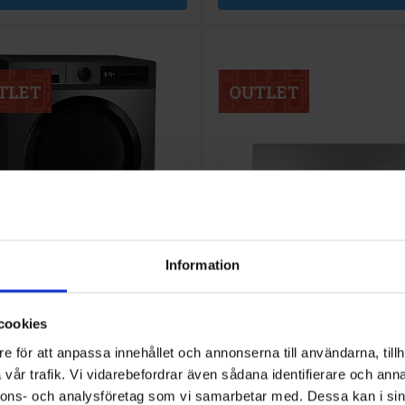
Information
lare
Köksfläkt
TLS 7853-92 BI - Outlet
Samsung
NK36M1030IS - O
cookies
e för att anpassa innehållet och annonserna till användarna, tillh
5 990:-
3 
grupp:
Produktgrupp: Köksfläkt
umpstorktumlare
underbyggd
vår trafik. Vi vidarebefordrar även sådana identifierare och anna
rke: Gram
Varumärke: Samsung
I lager
nnons- och analysföretag som vi samarbetar med. Dessa kan i sin