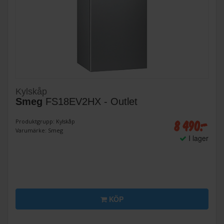
Kylskåp
Smeg
FS18EV2HX - Outlet
8 490:-
Produktgrupp: Kylskåp
Varumärke: Smeg
I lager
KÖP