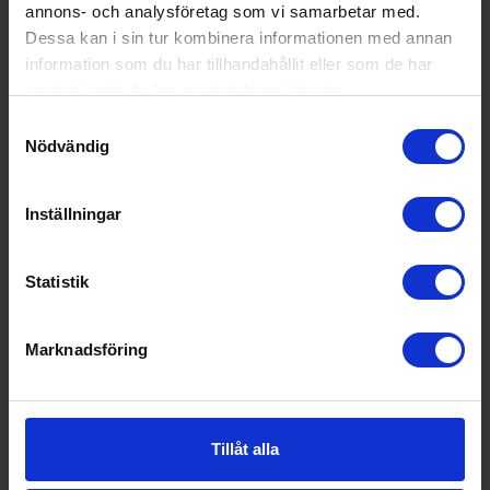
annons- och analysföretag som vi samarbetar med.
Ljudnivå:
39 decibel A (svagt prassel från lö
Dessa kan i sin tur kombinera informationen med annan
v är ca 35 dB A)
information som du har tillhandahållit eller som de har
samlat in när du har använt deras tjänster.
Årlig energiförbruknin
121
g (kWh/år):
Samtyckesval
Nödvändig
EAN
79630
Allmän information
Inställningar
Dörrhängning:
Höger
Statistik
Placering:
Fristående
Färg:
Rostfri
Marknadsföring
Produktgrupp:
Kylskåp
Funktioner och egenskaper
Tillåt alla
För integrering (Ja/N
Nej
ej):