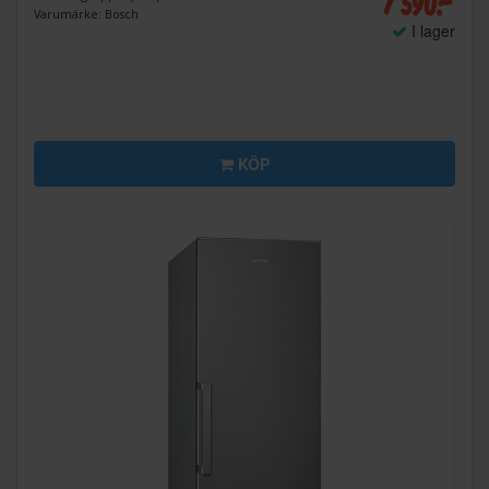
7 590:-
Varumärke: Bosch
I lager
KÖP