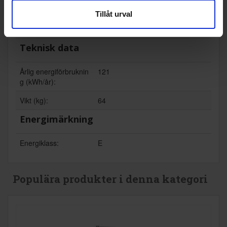
Tillåt urval
Omhängningsbar (Ja/
Ja
Nej):
Teknisk data
Årlig energiförbruknin
121
g (kWh/år):
Vikt (kg):
64
Energimärkning
Energiklass:
E
Populära produkter i denna kategori