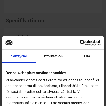
Specifikationer
Produktblad:
Varumärke:
Cylinda
Samtycke
Information
Om
Modellbeteckning:
9102236--B
Typ av kyl-/frysprodu
Kylskåp
kt:
Denna webbplats använder cookies
Vinkylskåp (Ja/Nej):
Nej
Vi använder enhetsidentifierare för att anpassa innehållet
och annonserna till användarna, tillhandahålla funktioner
Höjd (cm):
186
för sociala medier och analysera vår trafik. Vi
Bredd (cm):
59.5
vidarebefordrar även sådana identifierare och annan
information från din enhet till de sociala medier och
Djup (cm):
65