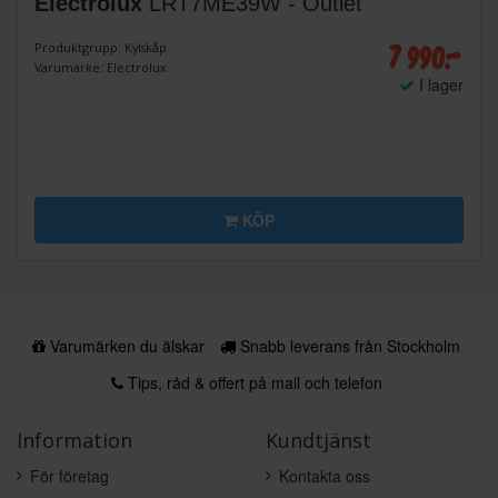
Electrolux
LRT7ME39W - Outlet
7 990:-
Produktgrupp: Kylskåp
Varumärke: Electrolux
I lager
KÖP
Varumärken du älskar
Snabb leverans från Stockholm
Tips, råd & offert på mail och telefon
Information
Kundtjänst
För företag
Kontakta oss