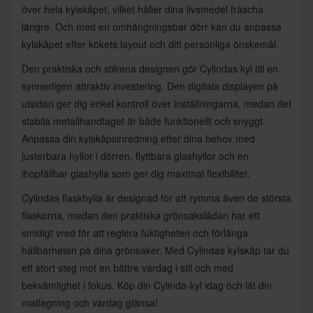
över hela kylskåpet, vilket håller dina livsmedel fräscha
längre. Och med en omhängningsbar dörr kan du anpassa
kylskåpet efter kökets layout och ditt personliga önskemål.
Den praktiska och stilrena designen gör Cylindas kyl till en
synnerligen attraktiv investering. Den digitala displayen på
utsidan ger dig enkel kontroll över inställningarna, medan det
stabila metallhandtaget är både funktionellt och snyggt.
Anpassa din kylskåpsinredning efter dina behov med
justerbara hyllor i dörren, flyttbara glashyllor och en
ihopfällbar glashylla som ger dig maximal flexibilitet.
Cylindas flaskhylla är designad för att rymma även de största
flaskorna, medan den praktiska grönsakslådan har ett
smidigt vred för att reglera fuktigheten och förlänga
hållbarheten på dina grönsaker. Med Cylindas kylskåp tar du
ett stort steg mot en bättre vardag i stil och med
bekvämlighet i fokus. Köp din Cylinda-kyl idag och låt din
matlagning och vardag glänsa!