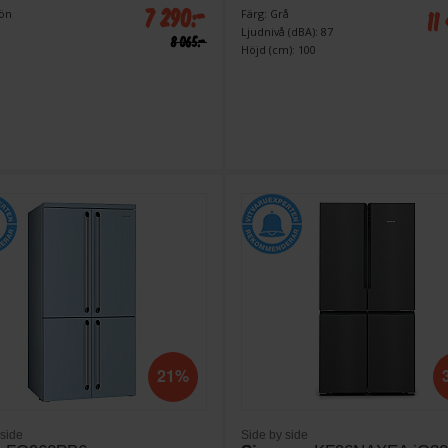
7 290:-
11
rön
Färg: Grå
Ljudnivå (dBA): 87
8 065:-
Höjd (cm): 100
21%
 side
Side by side