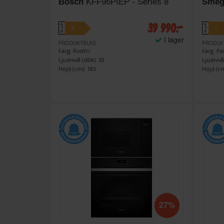
Bosch
KFF96PIEP - Series 8
Sme
39 990:-
A
A
E
E
↑
↑
G
G
I lager
PRODUKTBLAD
PRODUK
Färg: Rostfri
Färg: Pa
Ljudnivå (dBA): 39
Ljudnivå
Höjd (cm): 183
Höjd (cm
27%