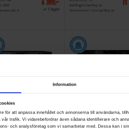
6 390:-
15
): 3500
Askfångare (Ja/Nej): Ja
I lager
ännare (st): 4
Termometer i lock (Ja/Nej): Ja
Information
32%
cookies
vättmaskin och torktumlare
Paket tvättmaskin och torktumlare
WDE 7181492BI - TLS
Cylinda
FT911G394BiA-
e för att anpassa innehållet och annonserna till användarna, tillh
2BI, Svart, 8 kg
TVP911G29BID - Innerbely
vår trafik. Vi vidarebefordrar även sådana identifierare och anna
tork, Antracit
10 790:-
14
A
nnons- och analysföretag som vi samarbetar med. Dessa kan i sin
A
↑
G