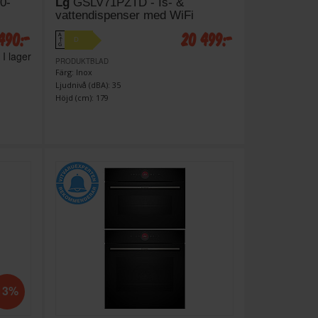
0-
Lg
GSLV71PZTD - Is- &
vattendispenser med WiFi
 490:-
20 499:-
A
D
↑
G
I lager
PRODUKTBLAD
Färg: Inox
Ljudnivå (dBA): 35
Höjd (cm): 179
13%