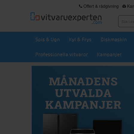
Offert & rådgivning
Kam
Spis & Ugn
Kyl & Frys
Diskmaskin
Professionella vitvaror
Kampanjer