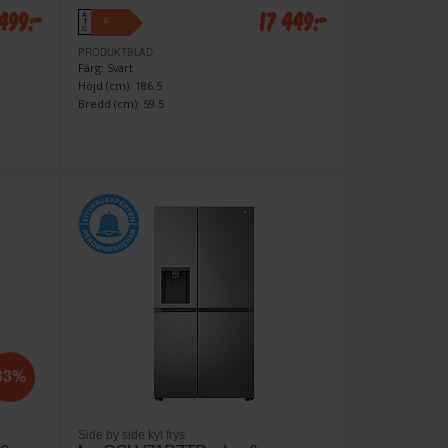
 499:-
17 449:-
A
F
↑
G
PRODUKTBLAD
Färg: Svart
Höjd (cm): 186.5
Bredd (cm): 59.5
33%
Side by side kyl frys