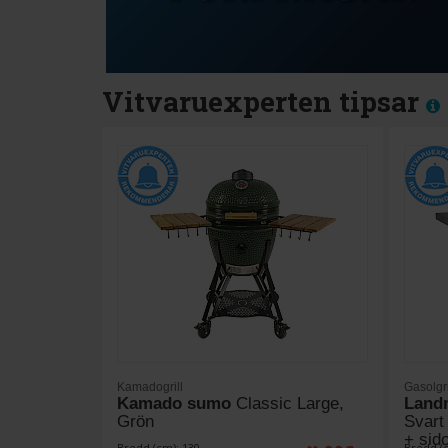
Vitvaruexperten tipsar
Kamadogrill
Gasolgri
Kamado sumo
Classic Large,
Land
Grön
Svart
+ sid
Bredd (cm): 130
Bredd (