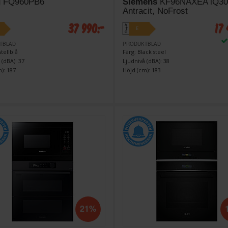
g
FQ960PB6
Siemens
KF96NAXEA iQ30
Antracit, NoFrost
37 990:-
17
A
E
↑
G
TBLAD
PRODUKTBLAD
stellblå
Färg: Black steel
 (dBA): 37
Ljudnivå (dBA): 38
): 187
Höjd (cm): 183
21%