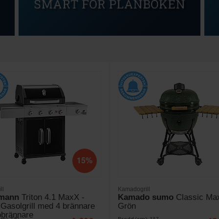
15%
ll
Kamadogrill
mann
Triton 4.1 MaxX -
Kamado sumo
Classic Max
 Gasolgrill med 4 brännare
Grön
obrännare
cm): 140
Bredd (cm): 137