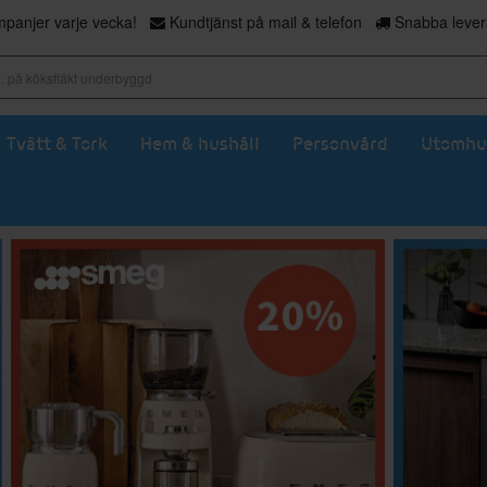
panjer varje vecka!
Kundtjänst på mail & telefon
Snabba levera
Tvätt & Tork
Hem & hushåll
Personvård
Utomhu