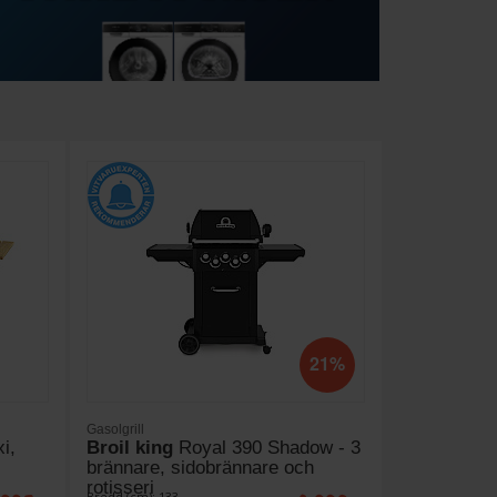
21%
Gasolgrill
i,
Broil king
Royal 390 Shadow - 3
brännare, sidobrännare och
rotisseri
Bredd (cm): 133