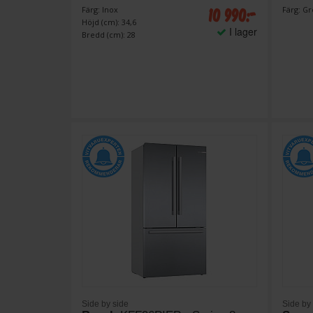
10 990:-
Färg: Inox
Färg: G
Höjd (cm): 34,6
I lager
Bredd (cm): 28
Side by side
Side by