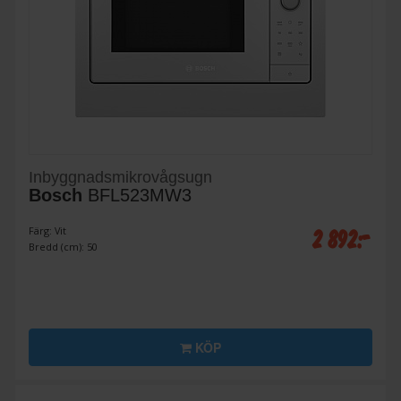
Inbyggnadsmikrovågsugn
Bosch
BFL523MW3
2 892:-
Färg: Vit
Bredd (cm): 50
KÖP