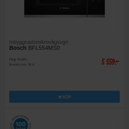
Inbyggnadsmikrovågsugn
Bosch
BFL554MS0
5 559:-
Färg: Rostfri
Bredd (cm): 59.4
KÖP