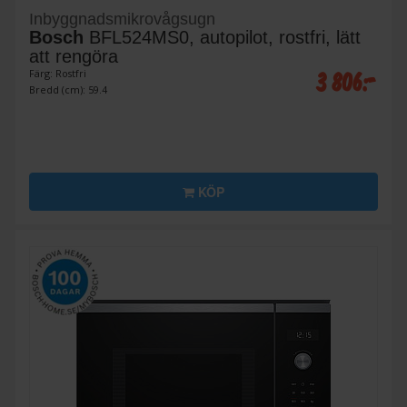
Inbyggnadsmikrovågsugn
Bosch
BFL524MS0, autopilot, rostfri, lätt
att rengöra
3 806:-
Färg: Rostfri
Bredd (cm): 59.4
KÖP