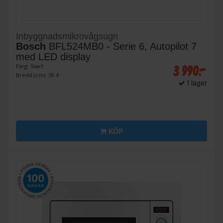
Inbyggnadsmikrovågsugn
Bosch
BFL524MB0 - Serie 6, Autopilot 7
med LED display
3 990:-
Färg: Svart
Bredd (cm): 59.4
I lager
KÖP