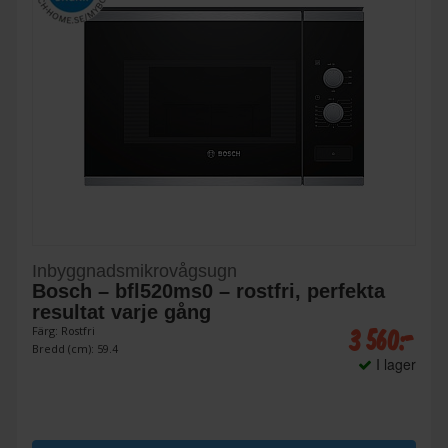
Inbyggnadsmikrovågsugn
Bosch – bfl520ms0 – rostfri, perfekta
resultat varje gång
3 560:-
Färg: Rostfri
Bredd (cm): 59.4
I lager