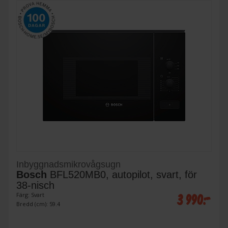
Inbyggnadsmikrovågsugn
Bosch
BFL520MB0, autopilot, svart, för
38-nisch
3 990:-
Färg: Svart
Bredd (cm): 59.4