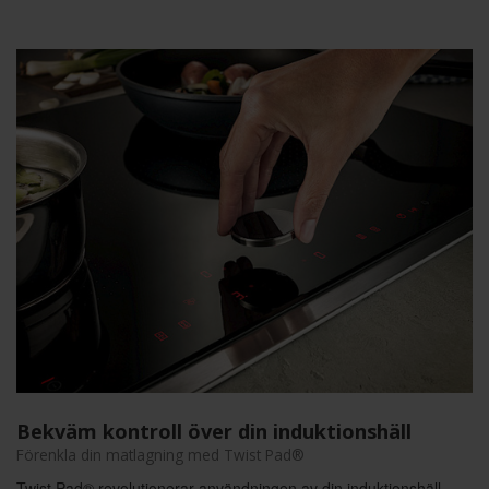
Bekväm kontroll över din induktionshäll
Förenkla din matlagning med Twist Pad®
Twist Pad® revolutionerar användningen av din induktionshäll.