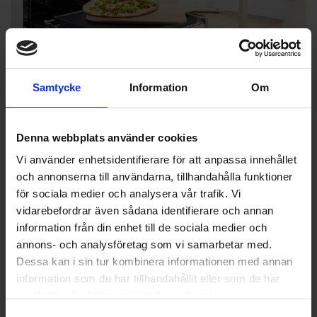
Samtycke
Information
Om
Denna webbplats använder cookies
Upptäck matlagning med varmluft
Snabbare och mer smak med Circo Therm®
Vi använder enhetsidentifierare för att anpassa innehållet
och annonserna till användarna, tillhandahålla funktioner
Tiollaga flera rätter samtidigt i ugnen utan att smaker blandas
för sociala medier och analysera vår trafik. Vi
med Circo Therm®. Den jämna värmefördelningen gör att du når
vidarebefordrar även sådana identifierare och annan
önskad temperatur snabbare, vilket ger en saftigare smak på
information från din enhet till de sociala medier och
kortare tid.
annons- och analysföretag som vi samarbetar med.
Dessa kan i sin tur kombinera informationen med annan
information som du har tillhandahållit eller som de har
Vad gör Bosch speciellt?
samlat in när du har använt deras tjänster.