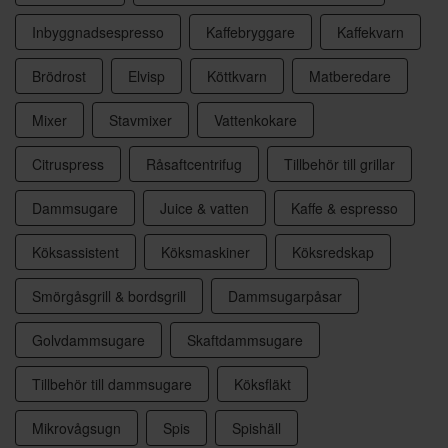
Inbyggnadsespresso
Kaffebryggare
Kaffekvarn
Brödrost
Elvisp
Köttkvarn
Matberedare
Mixer
Stavmixer
Vattenkokare
Citruspress
Råsaftcentrifug
Tillbehör till grillar
Dammsugare
Juice & vatten
Kaffe & espresso
Köksassistent
Köksmaskiner
Köksredskap
Smörgåsgrill & bordsgrill
Dammsugarpåsar
Golvdammsugare
Skaftdammsugare
Tillbehör till dammsugare
Köksfläkt
Mikrovågsugn
Spis
Spishäll