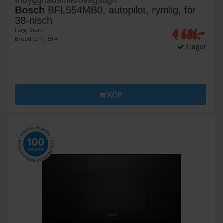
Bosch
BFL554MB0, autopilot, rymlig, för
38-nisch
4 686:-
Färg: Svart
Bredd (cm): 59.4
I lager
KÖP