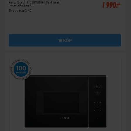
1 990:-
Färg: Bosch HEZ9VDKR1 fläktkanal
recirculation kit
Bredd (cm): 40
KÖP