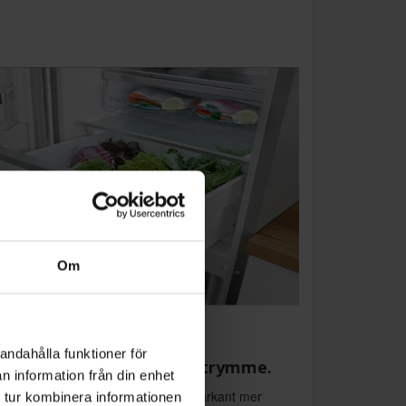
Om
andahålla funktioner för
ppgradera ditt kylskåpsutrymme.
n information från din enhet
 lite bredare kylskåp som ger dig markant mer
 tur kombinera informationen