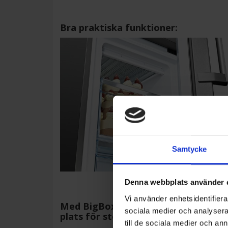
Bra praktiska funktioner:
Samtycke
Denna webbplats använder 
Vi använder enhetsidentifierar
Med BigBox fryslåda har du mycket
sociala medier och analysera 
plats för stora frysvaror.
till de sociala medier och a