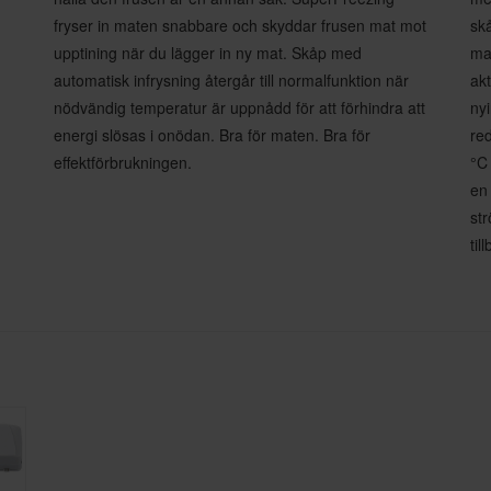
fryser in maten snabbare och skyddar frusen mat mot
skå
upptining när du lägger in ny mat. Skåp med
mat
automatisk infrysning återgår till normalfunktion när
ak
nödvändig temperatur är uppnådd för att förhindra att
nyi
energi slösas i onödan. Bra för maten. Bra för
re
effektförbrukningen.
°C
en
str
til