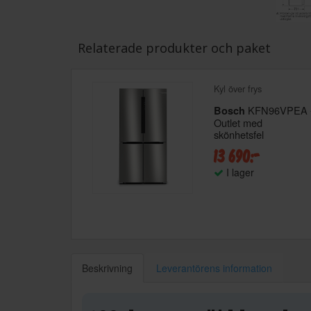
Relaterade produkter och paket
Kyl över frys
KFN96VPEA 
Bosch
Outlet med
skönhetsfel
13 690:-
I lager
Beskrivning
Leverantörens information