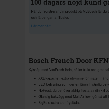
100 dagars nöjd kund g
När du registrerar din produkt på MyBosch får du t
och få pengarna tillbaka.
Lär mer här:
Bosch French Door KF
Kylskåp med VitaFresh-låda, håller frukt och grönsak
XXL-kapacitet: extra utrymme för maten när 
LED-belysning som ger en jämn invändig bely
NoFrost: du behöver aldrig frosta av din kyl oc
Glansig bakvägg med MultiAirflow: gör så att fr
BigBox: extra stor fryslåda.