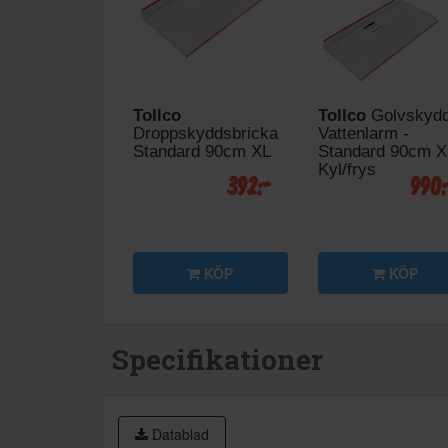
Tollco
Tollco
Golvskyd
Droppskyddsbricka
Vattenlarm -
Standard 90cm XL
Standard 90cm X
Kyl/frys
392:-
990
KÖP
KÖP
Specifikationer
Datablad