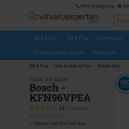
Offert & rådgivning
Kam
Spis & Ugn
Kyl & Frys
Diskmaskin
Professionella vitvaror
Kampanjer
Kyl & Frys
Side by side kyl frys
French Door
Side by side
Bosch -
KFN96VPEA
3.5
2 recensioner
ART NR: BC-60333
Kylskåp med VitaFresh-låda