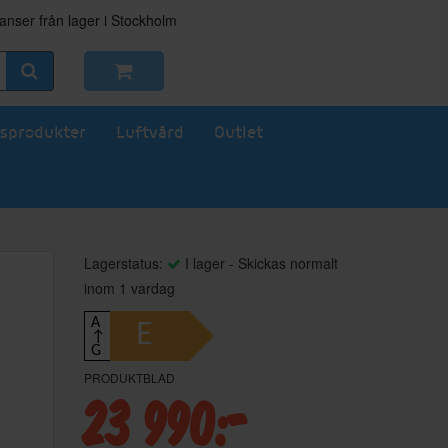
nser från lager i Stockholm
sprodukter
Luftvård
Outlet
Lagerstatus:
I lager - Skickas normalt
inom 1 vardag
A
E
↑
G
PRODUKTBLAD
23 990:-