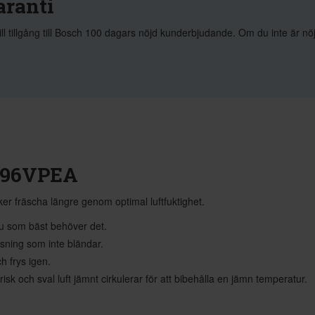
aranti
ill tillgång till Bosch 100 dagars nöjd kunderbjudande. Om du inte är n
N96VPEA
er fräscha längre genom optimal luftfuktighet.
du som bäst behöver det.
sning som inte bländar.
h frys igen.
isk och sval luft jämnt cirkulerar för att bibehålla en jämn temperatur.