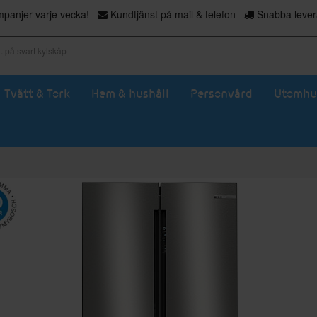
panjer varje vecka!
Kundtjänst på mail & telefon
Snabba levera
Tvätt & Tork
Hem & hushåll
Personvård
Utomhu