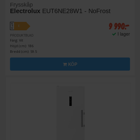
Frysskåp
Electrolux
EUT6NE28W1 - NoFrost
9 990:-
A
E
↑
G
I lager
PRODUKTBLAD
Färg: Vit
Höjd (cm): 186
Bredd (cm): 59.5
KÖP