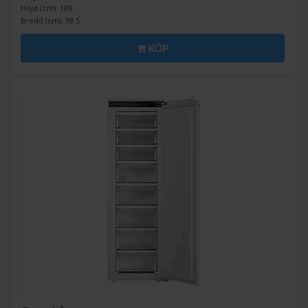
Höjd (cm): 186
Bredd (cm): 59.5
KÖP