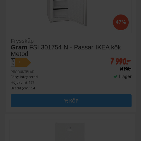
47%
Frysskåp
Gram
FSI 301754 N - Passar IKEA kök
Metod
7 990:-
A
E
↑
G
14 990:-
PRODUKTBLAD
I lager
Färg: Integrerad
Höjd (cm): 177
Bredd (cm): 54
KÖP