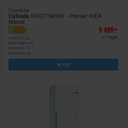
Frysskåp
Cylinda
FI6377NEHE - Passar IKEA
Metod
9 499:-
A
E
↑
G
I lager
PRODUKTBLAD
Färg: Integrerad
Höjd (cm): 177
Bredd (cm): 54
KÖP