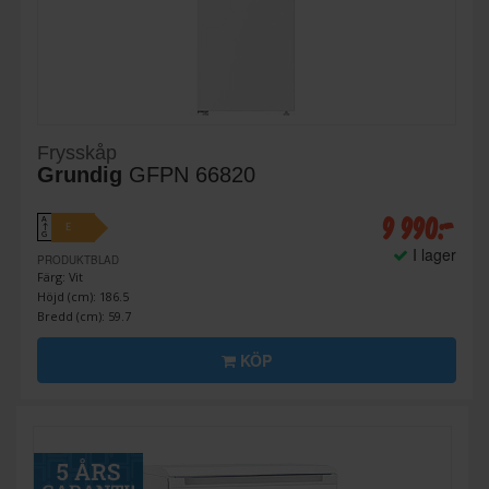
Frysskåp
Grundig
GFPN 66820
9 990:-
A
E
↑
G
I lager
PRODUKTBLAD
Färg: Vit
Höjd (cm): 186.5
Bredd (cm): 59.7
KÖP