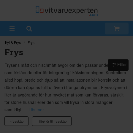
Kyl & Frys
Frys
Frys
Filter
Frysens mått och nischmått avgör om den passar under bänken,
som fristående eller för integrering i köksinredningen. Kontrollera
alltid höjd, bredd och djup så att installationen blir korrekt och att
dörren kan öppnas fullt ut även i trånga utrymmen. Frysvolymen i
liter är avgörande för hur mycket mat som kan förvaras, särskilt
för större hushåll eller den som vill frysa in stora mängder
samtidigt. ...
Läs mer
Frysskåp
Tillbehör till frysskåp