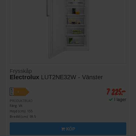
Frysskåp
Electrolux
LUT2NE32W - Vänster
7 225:-
A
E
↑
G
I lager
PRODUKTBLAD
Färg: Vit
Höjd (cm): 155
Bredd (cm): 59.5
KÖP