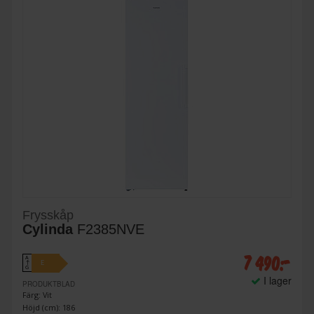
Frysskåp
Cylinda
F2385NVE
7 490:-
A
E
↑
G
I lager
PRODUKTBLAD
Färg: Vit
Höjd (cm): 186