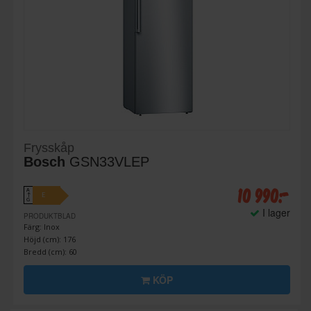
Frysskåp
Bosch
GSN33VLEP
10 990:-
A
E
↑
G
I lager
PRODUKTBLAD
Färg: Inox
Höjd (cm): 176
Bredd (cm): 60
KÖP