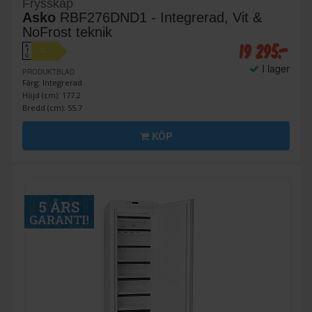
Frysskåp
Asko
RBF276DND1 - Integrerad, Vit &
NoFrost teknik
19 295:-
A
D
↑
G
I lager
PRODUKTBLAD
Färg: Integrerad
Höjd (cm): 177.2
Bredd (cm): 55.7
KÖP