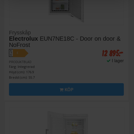
Frysskåp
Electrolux
EUN7NE18C - Door on door &
NoFrost
12 895:-
A
E
↑
G
I lager
PRODUKTBLAD
Färg: Integrerad
Höjd (cm): 176.9
Bredd (cm): 55.7
KÖP