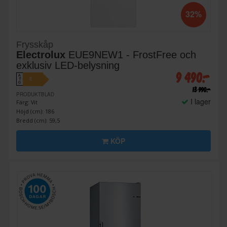
32%
Frysskåp
Electrolux
EUE9NEW1 - FrostFree och
exklusiv LED-belysning
9 490:-
A
E
↑
G
13 990:-
PRODUKTBLAD
I lager
Färg: Vit
Höjd (cm): 186
Bredd (cm): 59,5
KÖP