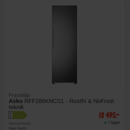
Frysskåp
Asko
RFF286KNCS1 - Rostfri & NoFrost
teknik
18 495:-
A
C
↑
G
I lager
PRODUKTBLAD
Färg: Rostfri