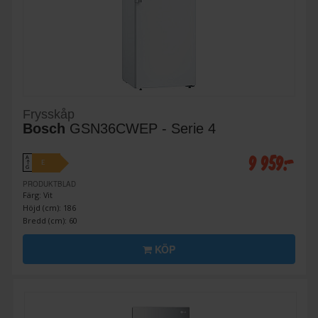
Frysskåp
Bosch
GSN36CWEP - Serie 4
9 959:-
A
E
↑
G
PRODUKTBLAD
Färg: Vit
Höjd (cm): 186
Bredd (cm): 60
KÖP