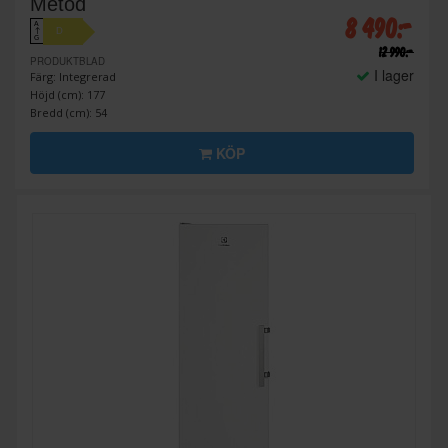
Metod
8 490:-
A
D
↑
G
12 990:-
PRODUKTBLAD
I lager
Färg: Integrerad
Höjd (cm): 177
Bredd (cm): 54
KÖP