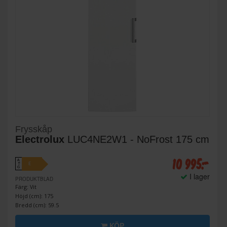
Frysskåp
Electrolux
LUC4NE2W1 - NoFrost 175 cm
10 995:-
A
E
↑
G
I lager
PRODUKTBLAD
Färg: Vit
Höjd (cm): 175
Bredd (cm): 59.5
KÖP