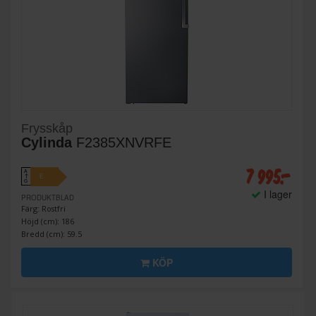
Frysskåp
Cylinda
F2385XNVRFE
7 995:-
A
E
↑
G
I lager
PRODUKTBLAD
Färg: Rostfri
Höjd (cm): 186
Bredd (cm): 59.5
KÖP