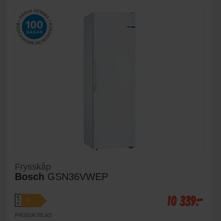
Frysskåp
Bosch
GSN36VWEP
10 339:-
A
E
↑
G
PRODUKTBLAD