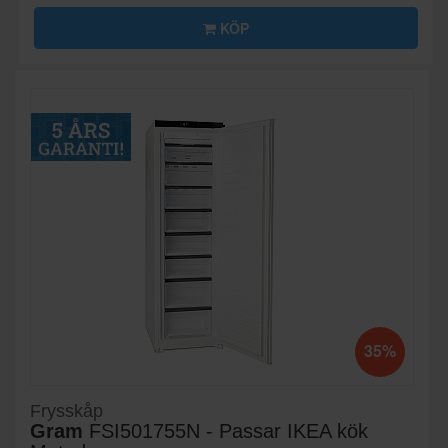
KÖP
35%
Frysskåp
Gram
FSI501755N - Passar IKEA kök