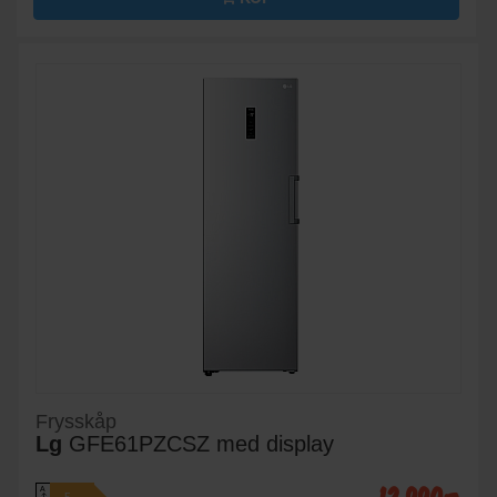
Frysskåp
Lg
GFE61PZCSZ med display
A