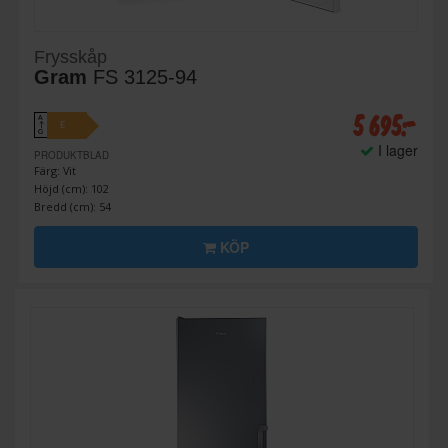
Frysskåp
Gram
FS 3125-94
5 695:-
A
E
↑
G
I lager
PRODUKTBLAD
Färg: Vit
Höjd (cm): 102
Bredd (cm): 54
KÖP