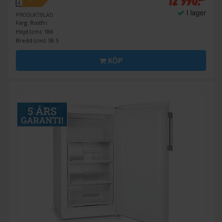
12 990:-
E
↑
G
I lager
PRODUKTBLAD
Färg: Rostfri
Höjd (cm): 186
Bredd (cm): 59.5
KÖP