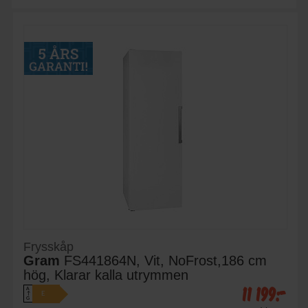
Frysskåp
Gram
FS441864N, Vit, NoFrost,186 cm
hög, Klarar kalla utrymmen
11 199:-
A
E
↑
G