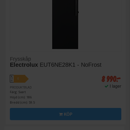
Frysskåp
Electrolux
EUT6NE28K1 - NoFrost
8 990:-
A
E
↑
G
I lager
PRODUKTBLAD
Färg: Svart
Höjd (cm): 186
Bredd (cm): 59.5
KÖP