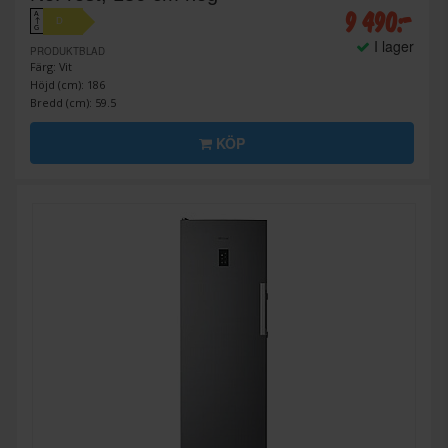
9 490:-
A
D
↑
G
I lager
PRODUKTBLAD
Färg: Vit
Höjd (cm): 186
Bredd (cm): 59.5
KÖP