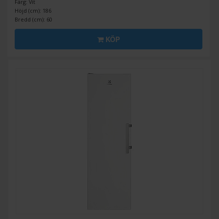
Färg: Vit
Höjd (cm): 186
Bredd (cm): 60
KÖP