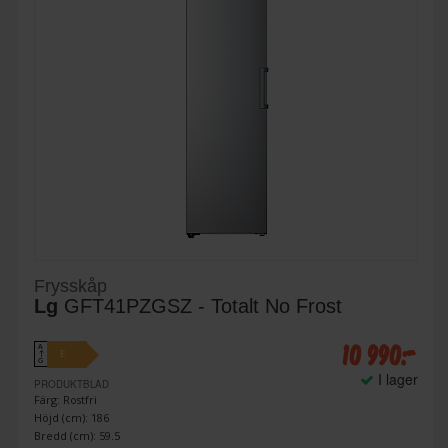
Frysskåp
Lg
GFT41PZGSZ - Totalt No Frost
10 990:-
A
E
↑
G
I lager
PRODUKTBLAD
Färg: Rostfri
Höjd (cm): 186
Bredd (cm): 59.5