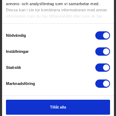
annons- och analysföretag som vi samarbetar med.
Dessa kan i sin tur kombinera informationen med annan
information som du har tillhandahållit eller som de har
samlat in när du har använt deras tjänster.
Samtyckesval
Nödvändig
Värmeprodukt
Solac
Reikiavik Dubbel
Inställningar
1 162:-
Vikt (kg): 2.07
Statistik
Marknadsföring
KÖP
Tillåt alla