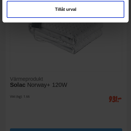
Tillåt urval
Värmeprodukt
Solac
Norway+ 120W
931:-
Vikt (kg): 1.66