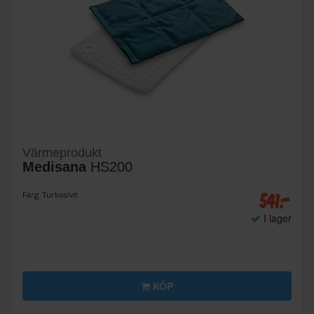
Värmeprodukt
Medisana
HS200
541:-
Färg: Turkos/vit
I lager
KÖP