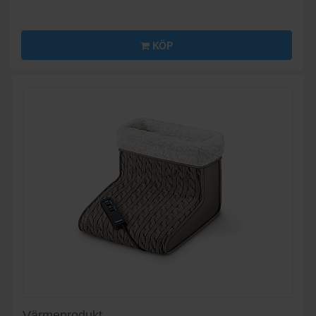
KÖP
Värmeprodukt