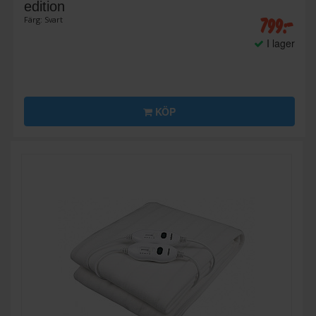
edition
799:-
Färg: Svart
I lager
KÖP