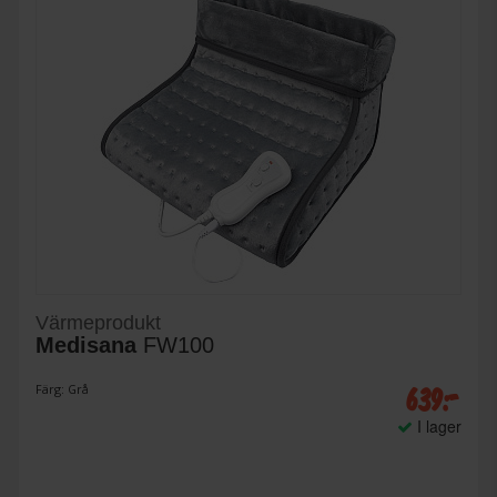
Värmeprodukt
Medisana
FW100
639:-
Färg: Grå
I lager