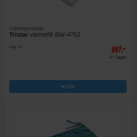
Värmeprodukt
Tristar
värmefilt BW-4752
887:-
Färg: Vit
I lager
KÖP