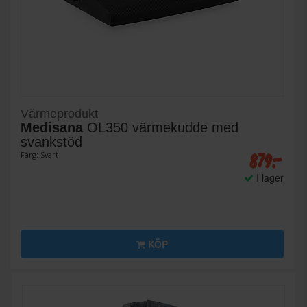
Värmeprodukt
Medisana
OL350 värmekudde med
svankstöd
879:-
Färg: Svart
I lager
KÖP