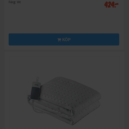
424:-
Färg: Vit
KÖP