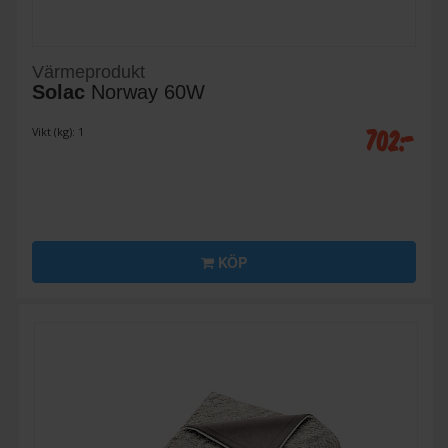
Värmeprodukt
Solac
Norway 60W
702:-
Vikt (kg): 1
KÖP