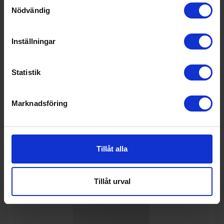
Samtyckesval
Nödvändig
Diskmaskin
Gram
OM 4330-90 RT, Vit, 10 kuvert,
Inställningar
Smal
6 290:-
A
E
↑
G
I lager
Statistik
PRODUKTBLAD
Invändig belysning (Ja/Nej): Nej
Toppkorg (Ja/Nej): Ja
Ljudnivå (dBA): 45
Marknadsföring
KÖP
Tillåt alla
Tillåt urval