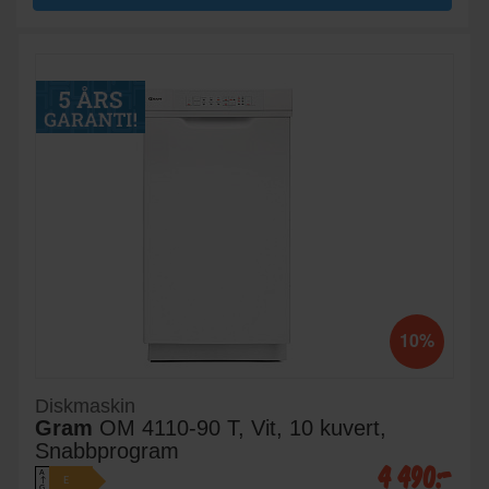
10%
Diskmaskin
Gram
OM 4110-90 T, Vit, 10 kuvert,
Snabbprogram
4 490:-
A
E
↑
G