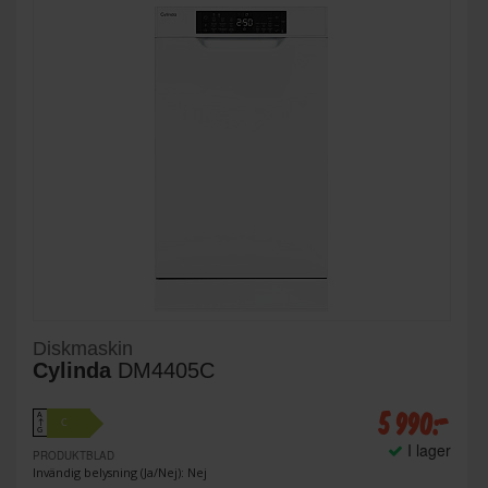
Diskmaskin
Cylinda
DM4405C
5 990:-
A
C
↑
G
I lager
PRODUKTBLAD
Invändig belysning (Ja/Nej): Nej