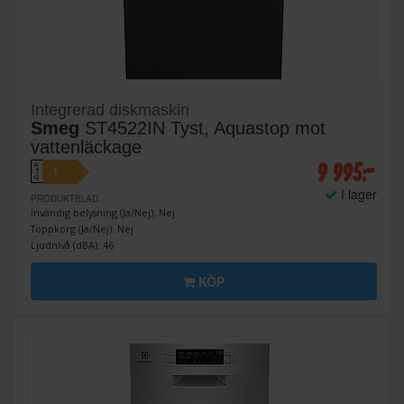
Integrerad diskmaskin
Smeg
ST4522IN Tyst, Aquastop mot
vattenläckage
9 995:-
A
E
↑
G
I lager
PRODUKTBLAD
Invändig belysning (Ja/Nej): Nej
Toppkorg (Ja/Nej): Nej
Ljudnivå (dBA): 46
KÖP