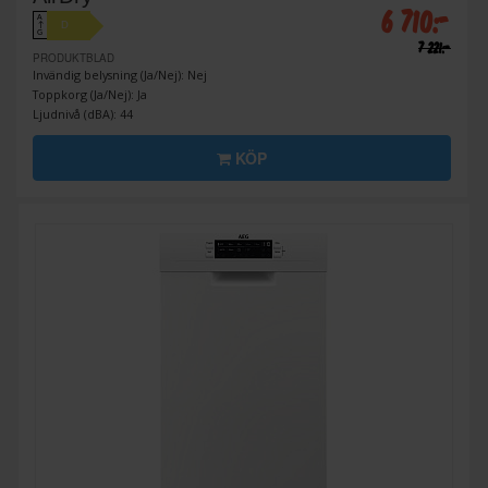
6 710:-
A
D
↑
G
7 221:-
PRODUKTBLAD
Invändig belysning (Ja/Nej): Nej
Toppkorg (Ja/Nej): Ja
Ljudnivå (dBA): 44
KÖP