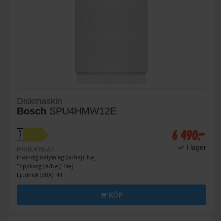
Diskmaskin
Bosch
SPU4HMW12E
6 490:-
A
D
↑
G
I lager
PRODUKTBLAD
Invändig belysning (Ja/Nej): Nej
Toppkorg (Ja/Nej): Nej
Ljudnivå (dBA): 44
KÖP