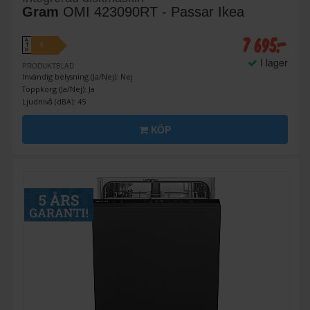
Gram
OMI 423090RT - Passar Ikea
7 695:-
A
E
↑
G
I lager
PRODUKTBLAD
Invändig belysning (Ja/Nej): Nej
Toppkorg (Ja/Nej): Ja
Ljudnivå (dBA): 45
KÖP