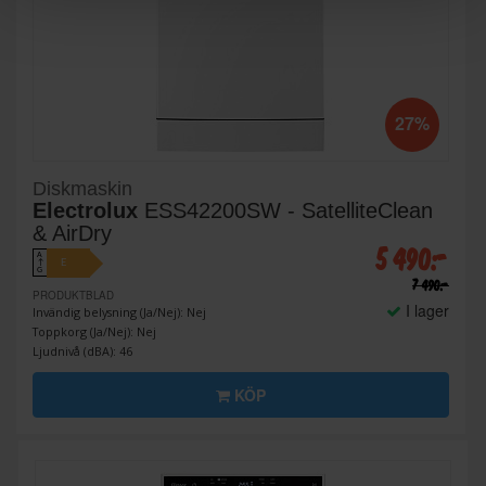
27%
Diskmaskin
Electrolux
ESS42200SW - SatelliteClean
& AirDry
5 490:-
A
E
↑
G
7 490:-
PRODUKTBLAD
I lager
Invändig belysning (Ja/Nej): Nej
Toppkorg (Ja/Nej): Nej
Ljudnivå (dBA): 46
KÖP