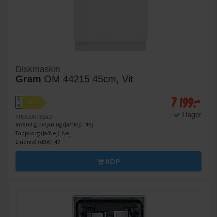
Diskmaskin
Gram
OM 44215 45cm, Vit
7 199:-
A
D
↑
G
I lager
PRODUKTBLAD
Invändig belysning (Ja/Nej): Nej
Toppkorg (Ja/Nej): Nej
Ljudnivå (dBA): 47
KÖP