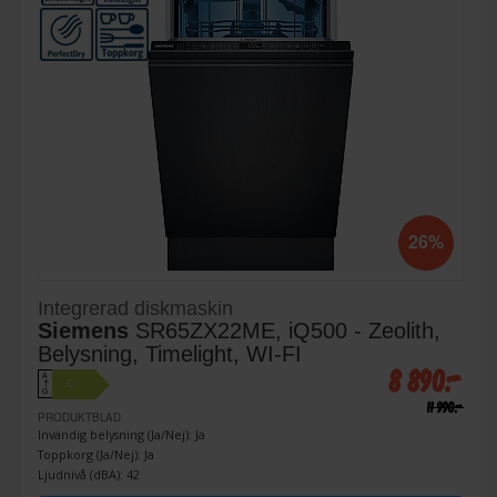
26%
Integrerad diskmaskin
Siemens
SR65ZX22ME, iQ500 - Zeolith,
Belysning, Timelight, WI-FI
8 890:-
A
C
↑
G
11 990:-
PRODUKTBLAD
Invändig belysning (Ja/Nej): Ja
Toppkorg (Ja/Nej): Ja
Ljudnivå (dBA): 42