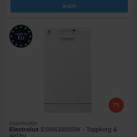
KÖP
7%
Diskmaskin
Electrolux
ESM63300SW - Toppkorg &
AirDry