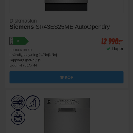
Diskmaskin
Siemens
SR43ES25ME AutoOpendry
12 990:-
A
B
↑
G
I lager
PRODUKTBLAD
Invändig belysning (Ja/Nej): Nej
Toppkorg (Ja/Nej): Ja
Ljudnivå (dBA): 44
KÖP