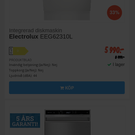
33%
Integrerad diskmaskin
Electrolux
EEG62310L
5 990:-
A
D
↑
G
8 999:-
PRODUKTBLAD
I lager
Invändig belysning (Ja/Nej): Nej
Toppkorg (Ja/Nej): Nej
Ljudnivå (dBA): 44
KÖP