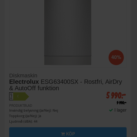
40%
Diskmaskin
Electrolux
ESG63400SX - Rostfri, AirDry
& AutoOff funktion
5 990:-
A
C
↑
G
9 990:-
PRODUKTBLAD
I lager
Invändig belysning (Ja/Nej): Nej
Toppkorg (Ja/Nej): Ja
Ljudnivå (dBA): 44
KÖP