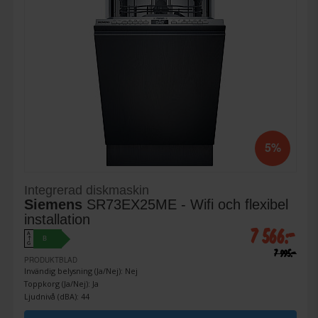
5%
Integrerad diskmaskin
Siemens
SR73EX25ME - Wifi och flexibel
installation
7 566:-
A
B
↑
G
7 995:-
PRODUKTBLAD
Invändig belysning (Ja/Nej): Nej
Toppkorg (Ja/Nej): Ja
Ljudnivå (dBA): 44