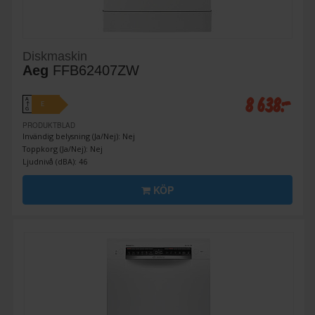
Diskmaskin
Aeg
FFB62407ZW
8 638:-
A
E
↑
G
PRODUKTBLAD
Invändig belysning (Ja/Nej): Nej
Toppkorg (Ja/Nej): Nej
Ljudnivå (dBA): 46
KÖP