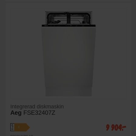
Integrerad diskmaskin
Aeg
FSE32407Z
9 904:-
A
E
↑
G