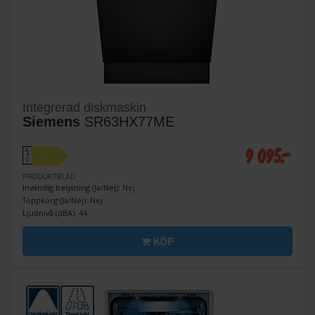
Integrerad diskmaskin
Siemens
SR63HX77ME
9 095:-
A
D
↑
G
PRODUKTBLAD
Invändig belysning (Ja/Nej): Nej
Toppkorg (Ja/Nej): Nej
Ljudnivå (dBA): 44
KÖP