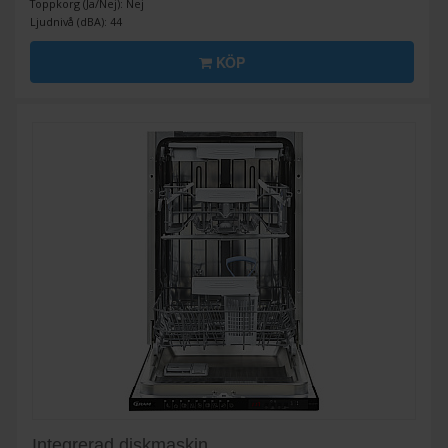
Toppkorg (Ja/Nej): Nej
Ljudnivå (dBA): 44
KÖP
Integrerad diskmaskin