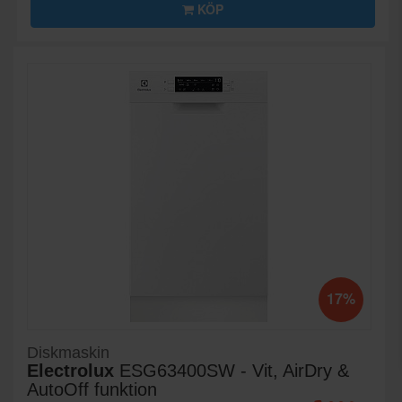
KÖP
17%
Diskmaskin
Electrolux
ESG63400SW - Vit, AirDry &
AutoOff funktion