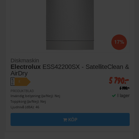
17%
Diskmaskin
Electrolux
ESS42200SX - SatelliteClean &
AirDry
5 790:-
A
E
↑
G
6 990:-
PRODUKTBLAD
I lager
Invändig belysning (Ja/Nej): Nej
Toppkorg (Ja/Nej): Nej
Ljudnivå (dBA): 46
KÖP