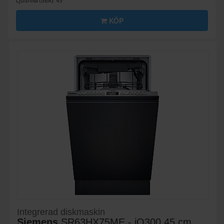
Ljudnivå (dBA): 45
KÖP
Integrerad diskmaskin
Siemens
SR63HX75ME - iQ300 45 cm