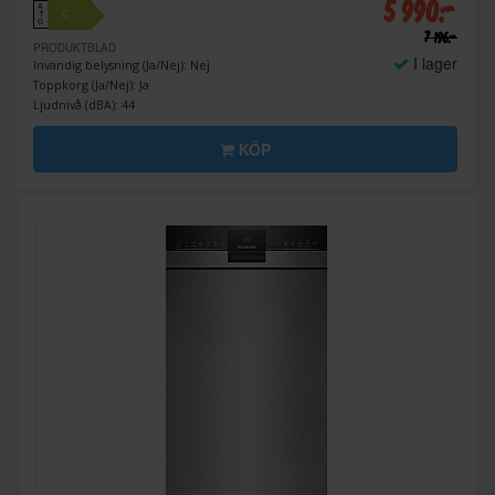
5 990:-
A
C
↑
G
7 196:-
PRODUKTBLAD
I lager
Invändig belysning (Ja/Nej): Nej
Toppkorg (Ja/Nej): Ja
Ljudnivå (dBA): 44
KÖP