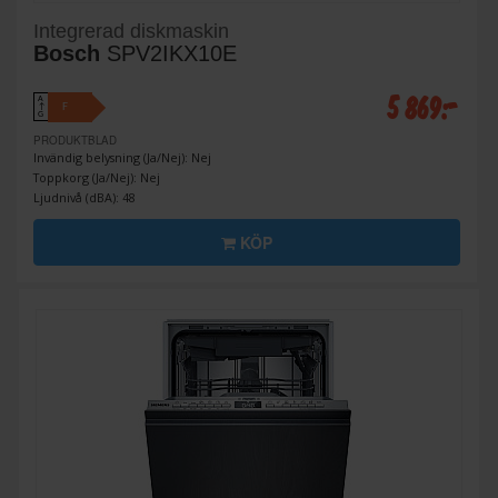
Integrerad diskmaskin
Bosch
SPV2IKX10E
5 869:-
A
F
↑
G
PRODUKTBLAD
Invändig belysning (Ja/Nej): Nej
Toppkorg (Ja/Nej): Nej
Ljudnivå (dBA): 48
KÖP