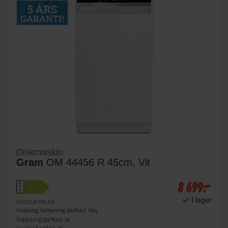
Diskmaskin
Gram
OM 44456 R 45cm, Vit
8 699:-
A
C
↑
G
I lager
PRODUKTBLAD
Invändig belysning (Ja/Nej): Nej
Toppkorg (Ja/Nej): Ja