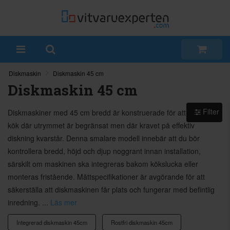
Diskmaskin
Diskmaskin 45 cm
Diskmaskin 45 cm
Filter
Diskmaskiner med 45 cm bredd är konstruerade för att passa i
kök där utrymmet är begränsat men där kravet på effektiv
diskning kvarstår. Denna smalare modell innebär att du bör
kontrollera bredd, höjd och djup noggrant innan installation,
särskilt om maskinen ska integreras bakom kökslucka eller
monteras fristående. Måttspecifikationer är avgörande för att
säkerställa att diskmaskinen får plats och fungerar med befintlig
inredning. ...
Läs mer
Integrerad diskmaskin 45cm
Rostfri diskmaskin 45cm