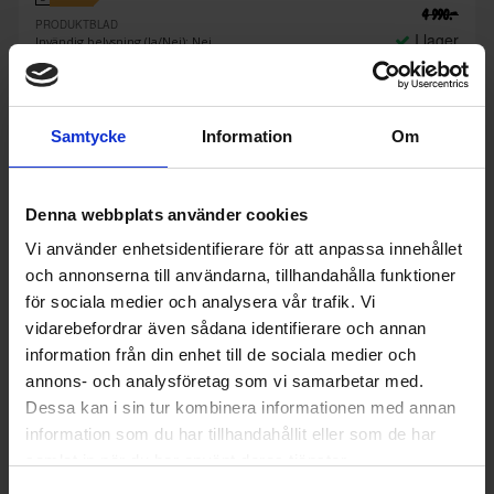
4 990:-
PRODUKTBLAD
I lager
Invändig belysning (Ja/Nej): Nej
Toppkorg (Ja/Nej): Nej
Ljudnivå (dBA): 47
KÖP
Samtycke
Information
Om
Denna webbplats använder cookies
Vi använder enhetsidentifierare för att anpassa innehållet
och annonserna till användarna, tillhandahålla funktioner
för sociala medier och analysera vår trafik. Vi
vidarebefordrar även sådana identifierare och annan
information från din enhet till de sociala medier och
annons- och analysföretag som vi samarbetar med.
Dessa kan i sin tur kombinera informationen med annan
information som du har tillhandahållit eller som de har
samlat in när du har använt deras tjänster.