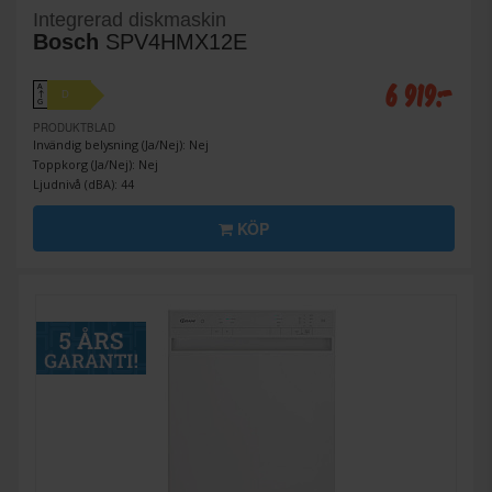
Integrerad diskmaskin
Bosch
SPV4HMX12E
6 919:-
A
D
↑
G
PRODUKTBLAD
Invändig belysning (Ja/Nej): Nej
Toppkorg (Ja/Nej): Nej
Ljudnivå (dBA): 44
KÖP