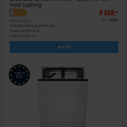
med topkorg
9 608:-
A
E
↑
G
I lager
PRODUKTBLAD
Invändig belysning (Ja/Nej): Nej
Toppkorg (Ja/Nej): Ja
Ljudnivå (dBA): 44
KÖP