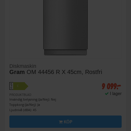
Diskmaskin
Gram
OM 44456 R X 45cm, Rostfri
9 099:-
A
C
↑
G
I lager
PRODUKTBLAD
Invändig belysning (Ja/Nej): Nej
Toppkorg (Ja/Nej): Ja
Ljudnivå (dBA): 45
KÖP