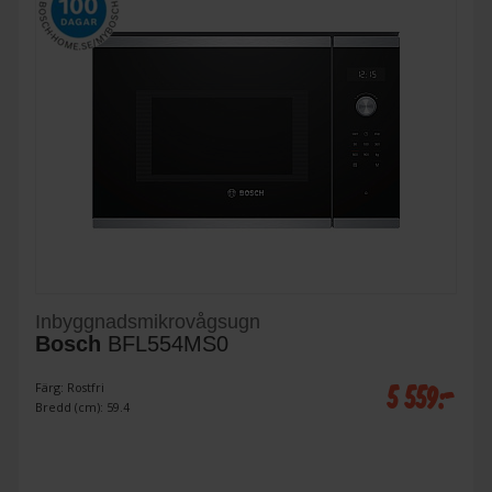
Inbyggnadsmikrovågsugn
Bosch
BFL554MS0
5 559:-
Färg: Rostfri
Bredd (cm): 59.4