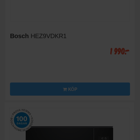
Bosch
HEZ9VDKR1
1 990:-
KÖP