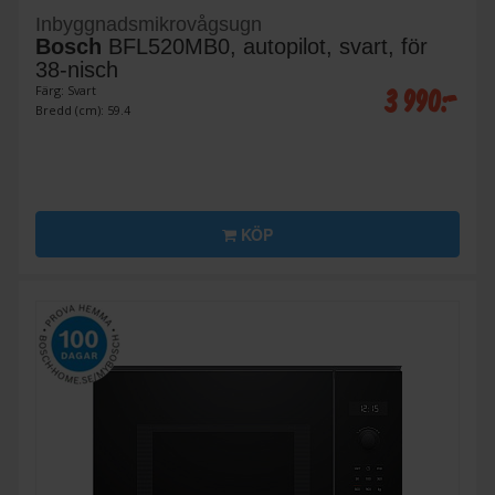
Inbyggnadsmikrovågsugn
Bosch
BFL520MB0, autopilot, svart, för
38-nisch
3 990:-
Färg: Svart
Bredd (cm): 59.4
KÖP