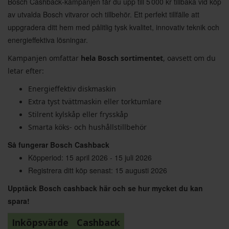
Bosch Cashback‑kampanjen får du upp till 5 000 kr tillbaka vid köp
av utvalda Bosch vitvaror och tillbehör. Ett perfekt tillfälle att
uppgradera ditt hem med pålitlig tysk kvalitet, innovativ teknik och
energieffektiva lösningar.
Kampanjen omfattar
hela Bosch sortimentet
, oavsett om du
letar efter:
Energieffektiv diskmaskin
Extra tyst tvättmaskin eller torktumlare
Stilrent kylskåp eller frysskåp
Smarta köks- och hushållstillbehör
Så fungerar Bosch Cashback
Köpperiod: 15 april 2026 - 15 juli 2026
Registrera ditt köp senast: 15 augusti 2026
Upptäck Bosch cashback här och se hur mycket du kan
spara!
Inköpsvärde
Cashback