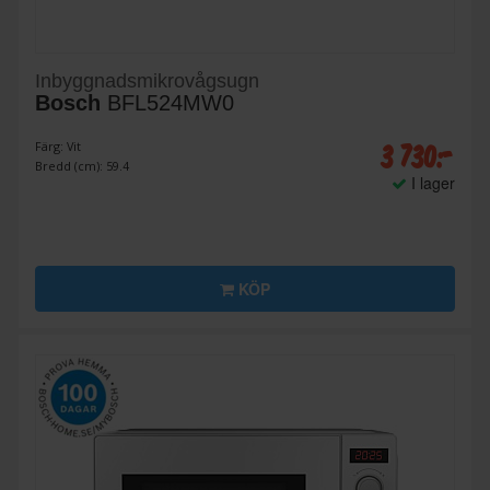
Inbyggnadsmikrovågsugn
Bosch
BFL524MW0
3 730:-
Färg: Vit
Bredd (cm): 59.4
I lager
KÖP