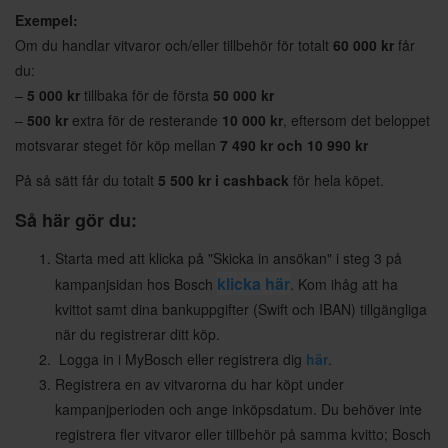
Exempel:
Om du handlar vitvaror och/eller tillbehör för totalt
60 000 kr
får
du:
–
5 000 kr
tillbaka för de första
50 000 kr
–
500 kr
extra för de resterande
10 000 kr
, eftersom det beloppet
motsvarar steget för köp mellan
7 490 kr och 10 990 kr
På så sätt får du totalt
5 500 kr i cashback
för hela köpet.
Så här gör du:
Starta med att klicka på "Skicka in ansökan" i steg 3 på
klicka här
kampanjsidan hos Bosch
. Kom ihåg att ha
kvittot samt dina bankuppgifter (Swift och IBAN) tillgängliga
när du registrerar ditt köp.
Logga in i MyBosch eller registrera dig
här
.
Registrera en av vitvarorna du har köpt under
kampanjperioden och ange inköpsdatum. Du behöver inte
registrera fler vitvaror eller tillbehör på samma kvitto; Bosch