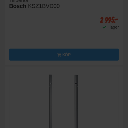
Tillbehör
Bosch
KSZ1BVD00
2 995:-
I lager
KÖP