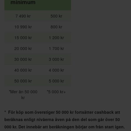
minimum
7 490 kr
500 kr
10 990 kr
800 kr
15 000 kr
1 200 kr
20 000 kr
1 700 kr
30 000 kr
3 000 kr
40 000 kr
4 000 kr
50 000 kr
5 000 kr
*Mer än 50 000
*5 000 kr+
kr
* För köp som överstiger 50 000 kr fortsätter cashback att
beräknas enligt nivåerna även på den del som går över 50
000 kr. Det innebär att beräkningen börjar om från start igen.