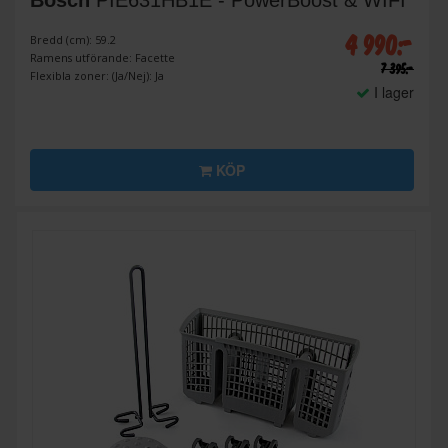
Bosch
PIE631HB1E - PowerBoost & WIFI
4 990:-
Bredd (cm): 59.2
Ramens utförande: Facette
7 395:-
Flexibla zoner: (Ja/Nej): Ja
I lager
KÖP