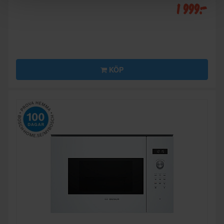
1 999:-
KÖP