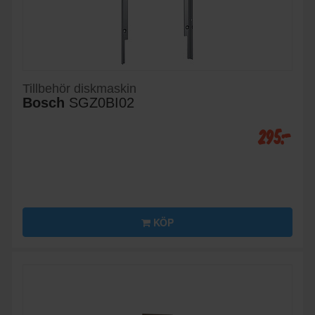
Tillbehör diskmaskin
Bosch
SGZ0BI02
295:-
KÖP