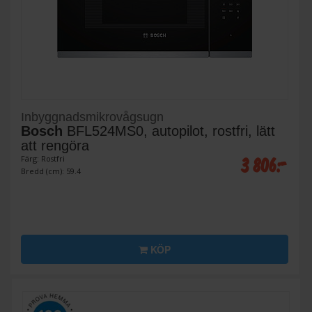
Inbyggnadsmikrovågsugn
Bosch
BFL524MS0, autopilot, rostfri, lätt
att rengöra
3 806:-
Färg: Rostfri
Bredd (cm): 59.4
KÖP