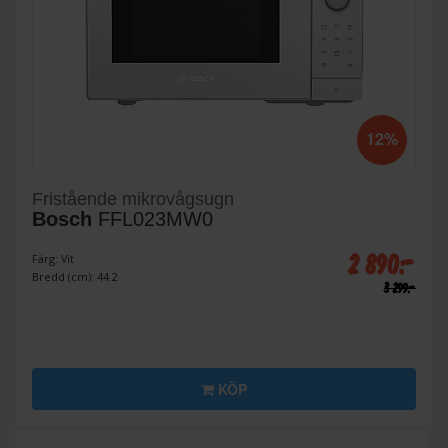
12%
Fristående mikrovågsugn
Bosch
FFL023MW0
2 890:-
Färg: Vit
Bredd (cm): 44.2
3 299:-
KÖP