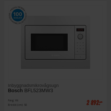
Inbyggnadsmikrovågsugn
Bosch
BFL523MW3
2 892:-
Färg: Vit
Bredd (cm): 50