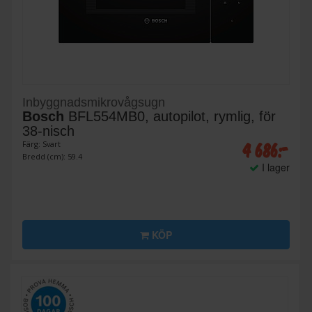
Inbyggnadsmikrovågsugn
Bosch
BFL554MB0, autopilot, rymlig, för
38-nisch
4 686:-
Färg: Svart
Bredd (cm): 59.4
I lager
KÖP