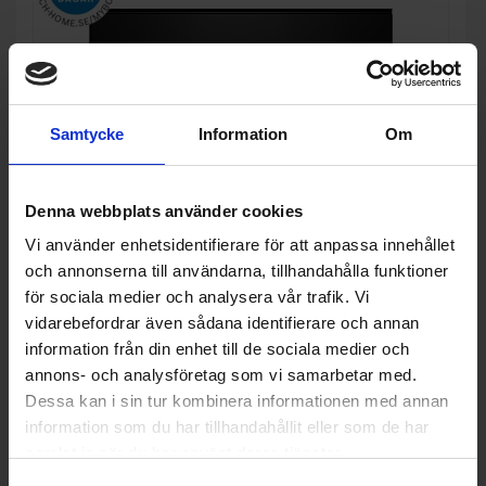
Samtycke
Information
Om
Denna webbplats använder cookies
Vi använder enhetsidentifierare för att anpassa innehållet
och annonserna till användarna, tillhandahålla funktioner
Inbyggnadsmikrovågsugn
för sociala medier och analysera vår trafik. Vi
Bosch
BFR7221B1
vidarebefordrar även sådana identifierare och annan
information från din enhet till de sociala medier och
10 990:-
Färg: Svart
annons- och analysföretag som vi samarbetar med.
Bredd (cm): 59.4
I lager
Dessa kan i sin tur kombinera informationen med annan
information som du har tillhandahållit eller som de har
samlat in när du har använt deras tjänster.