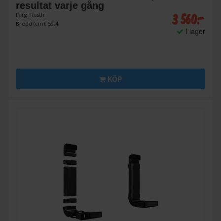
resultat varje gång
3 560:-
Färg: Rostfri
Bredd (cm): 59.4
I lager
KÖP