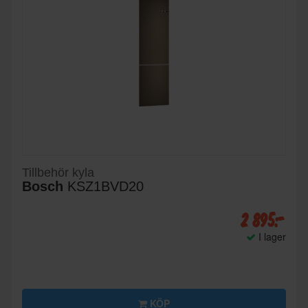
Tillbehör kyla
Bosch
KSZ1BVD20
2 895:-
I lager
KÖP