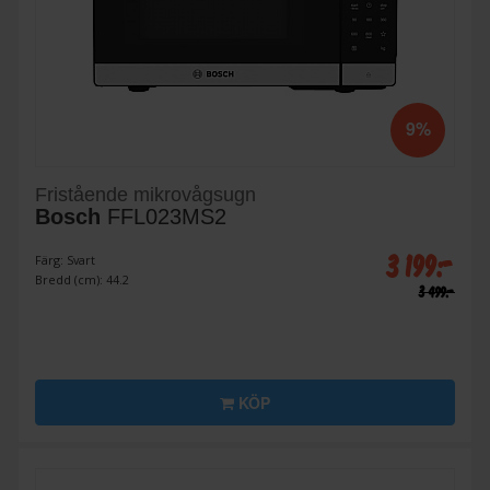
9%
Fristående mikrovågsugn
Bosch
FFL023MS2
3 199:-
Färg: Svart
Bredd (cm): 44.2
3 499:-
KÖP