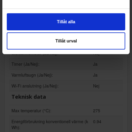
Ångfunktion (Ja/Nej):
Nej
Display (Ja/Nej):
Ja
Tillåt alla
Grill (Ja/Nej):
Ja
Tillåt urval
Mikrovågsfunktion (Ja/Nej):
Nej
Stektermometer (Ja/Nej):
Nej
Timer (Ja/Nej):
Ja
Varmluftsugn (Ja/Nej):
Ja
Wi-Fi anslutning (Ja/Nej):
Nej
Teknisk data
Max temperatur (°C):
275
Energiförbrukning konventionell värme (k
0.94
Wh):