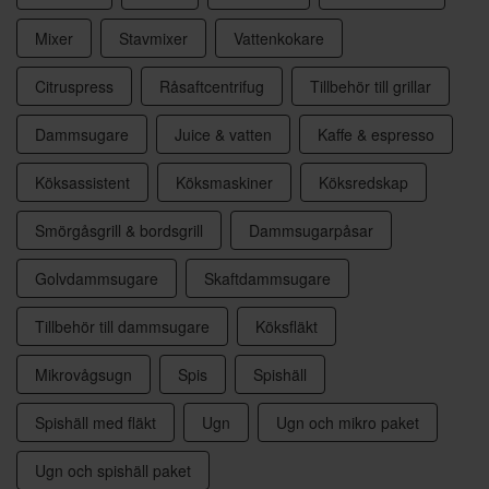
Mixer
Stavmixer
Vattenkokare
Citruspress
Råsaftcentrifug
Tillbehör till grillar
Dammsugare
Juice & vatten
Kaffe & espresso
Köksassistent
Köksmaskiner
Köksredskap
Smörgåsgrill & bordsgrill
Dammsugarpåsar
Golvdammsugare
Skaftdammsugare
Tillbehör till dammsugare
Köksfläkt
Mikrovågsugn
Spis
Spishäll
Spishäll med fläkt
Ugn
Ugn och mikro paket
Ugn och spishäll paket