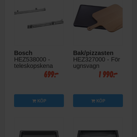
Bosch
Bak/pizzasten
HEZ538000 -
HEZ327000 - För
teleskopskena
ugnsvagn
699:-
1 990:-
KÖP
KÖP