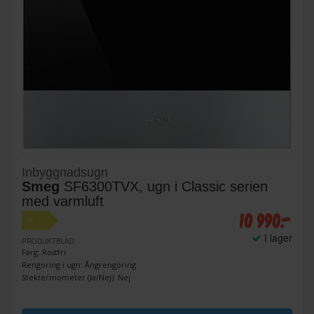
Inbyggnadsugn
Smeg
SF6300TVX, ugn i Classic serien
med varmluft
10 990:-
A
I lager
PRODUKTBLAD
Färg: Rostfri
Rengöring i ugn: Ångrengöring
Stektermometer (Ja/Nej): Nej