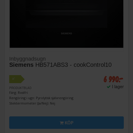
Inbyggnadsugn
Siemens
HB571ABS3 - cookControl10
6 990:-
+
A
I lager
PRODUKTBLAD
Färg: Rostfri
Rengöring i ugn: Pyrolytisk självrengöring
Stektermometer (Ja/Nej): Nej
KÖP