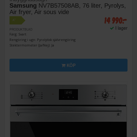
Samsung
NV7B57508AB, 76 liter, Pyrolys,
Air fryer, Air sous vide
14 990:-
+
A
I lager
PRODUKTBLAD
Färg: Svart
Rengöring i ugn: Pyrolytisk självrengöring
Stektermometer (Ja/Nej): Ja
KÖP