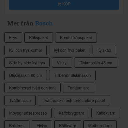
KÖP
Mer från
Bosch
Frys
Kökspaket
Kombiskåpspaket
Kyl och frys kombi
Kyl och frys paket
Kylskåp
Side by side kyl frys
Vinkyl
Diskmaskin 45 cm
Diskmaskin 60 cm
Tillbehör diskmaskin
Kombinerad tvätt och tork
Torktumlare
Tvättmaskin
Tvättmaskin och torktumlare paket
Inbyggnadsespresso
Kaffebryggare
Kaffekvarn
Brödrost
Elvisp
Köttkvarn
Matberedare