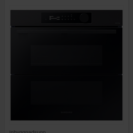
Inbyggnadsugn