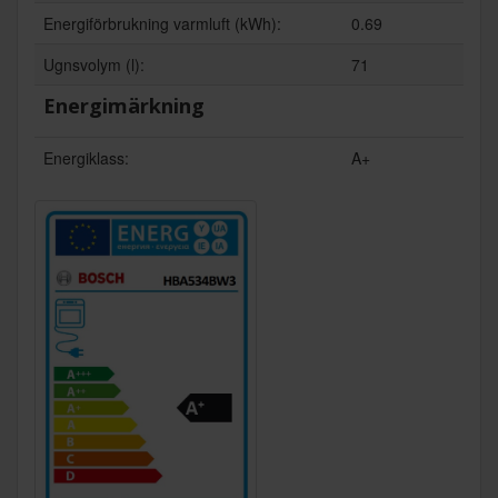
Energiförbrukning varmluft (kWh):
0.69
Ugnsvolym (l):
71
Energimärkning
Energiklass:
A+