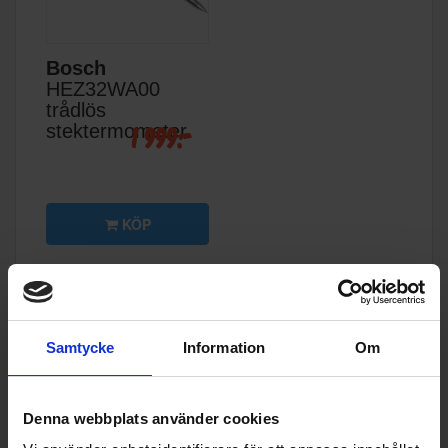
Bosch
HEZ32WA00
trådlös
1 999:-
stektermometer
KÖP
Specifikationer
Samtycke
Information
Om
Datablad
Produktblad:
Denna webbplats använder cookies