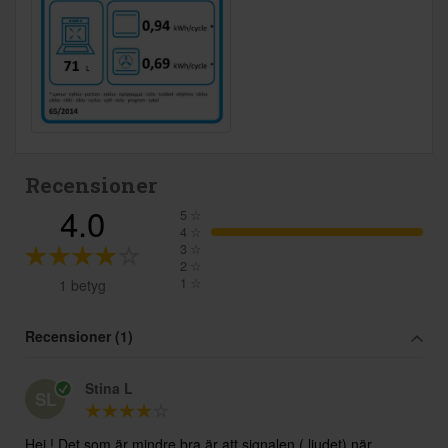
Recensioner
4.0
5
☆
4
☆
3
☆
2
☆
1
☆
1 betyg
Recensioner (1)
Stina L
SL
Hej ! Det som är mindre bra är att signalen ( ljudet) när