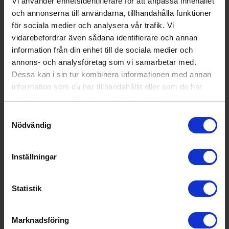
Vi använder enhetsidentifierare för att anpassa innehållet
Varumärke:
Bosch
och annonserna till användarna, tillhandahålla funktioner
Modellbeteckning:
HBA534BW3
för sociala medier och analysera vår trafik. Vi
vidarebefordrar även sådana identifierare och annan
Höjd (cm):
59.5
information från din enhet till de sociala medier och
annons- och analysföretag som vi samarbetar med.
Bredd (cm):
59.4
Dessa kan i sin tur kombinera informationen med annan
Djup (cm):
54.8
information som du har tillhandahållit eller som de har
samlat in när du har använt deras tjänster.
EAN
42420054645
00
Samtyckesval
Nödvändig
Allmän information
Rengöring i ugn:
Ångrengöring
Inställningar
Färg:
Vit
Statistik
Produktgrupp:
Inbyggnadsug
n
Funktioner och egenskaper
Marknadsföring