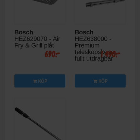
Bosch
Bosch
HEZ629070 - Air
HEZ638000 -
Fry & Grill plåt
Premium
690:-
1 490:-
teleskopskena
fullt utdragbar
KÖP
KÖP