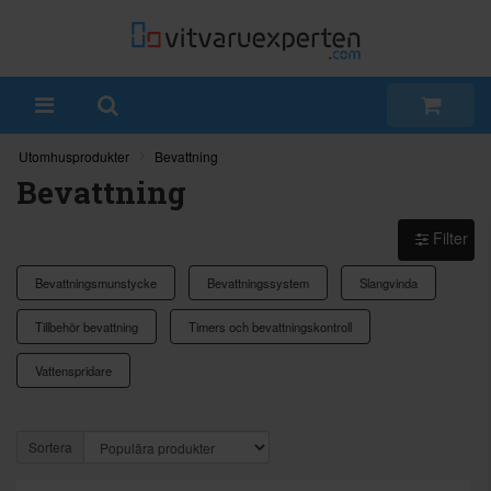
Utomhusprodukter
Bevattning
Bevattning
Filter
Bevattningsmunstycke
Bevattningssystem
Slangvinda
Tillbehör bevattning
Timers och bevattningskontroll
Vattenspridare
Sortera