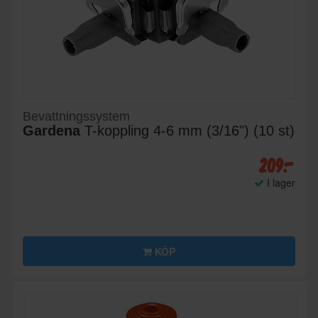
Bevattningssystem
Gardena
T-koppling 4-6 mm (3/16") (10 st)
209:-
I lager
KÖP