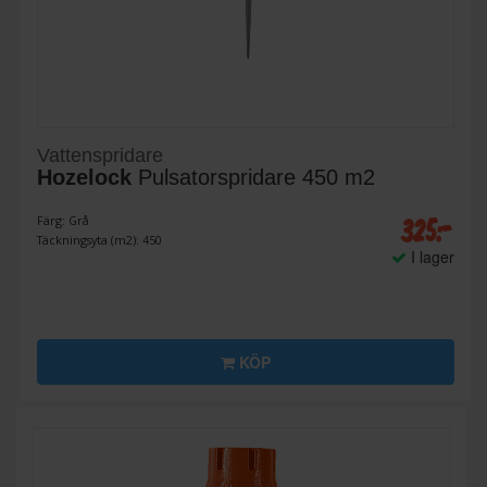
Vattenspridare
Hozelock
Pulsatorspridare 450 m2
325:-
Färg: Grå
Täckningsyta (m2): 450
I lager
KÖP