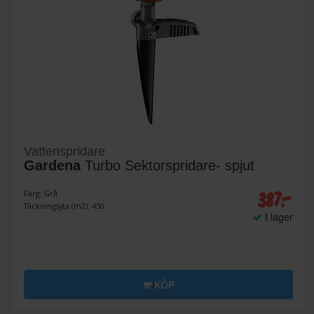
Vattenspridare
Gardena
Turbo Sektorspridare- spjut
387:-
Färg: Grå
Täckningsyta (m2): 450
I lager
KÖP