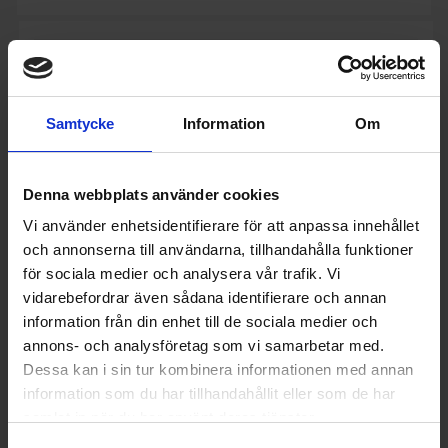
Samtycke
Information
Om
Denna webbplats använder cookies
Vi använder enhetsidentifierare för att anpassa innehållet
och annonserna till användarna, tillhandahålla funktioner
för sociala medier och analysera vår trafik. Vi
vidarebefordrar även sådana identifierare och annan
information från din enhet till de sociala medier och
annons- och analysföretag som vi samarbetar med.
Vattenspridare
Dessa kan i sin tur kombinera informationen med annan
Hozelock
Rundspridare Plus 314 m2 spjut
information som du har tillhandahållit eller som de har
samlat in när du har använt deras tjänster.
342:-
Färg: Grå
Täckningsyta (m2): 314