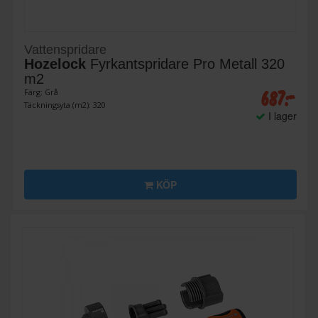
Vattenspridare
Hozelock
Fyrkantspridare Pro Metall 320
m2
687:-
Färg: Grå
Täckningsyta (m2): 320
I lager
KÖP