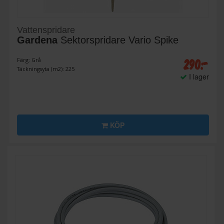
Vattenspridare
Gardena
Sektorspridare Vario Spike
290:-
Färg: Grå
Täckningsyta (m2): 225
I lager
KÖP