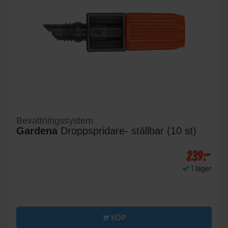
Bevattningssystem
Gardena
Droppspridare- ställbar (10 st)
239:-
I lager
KÖP