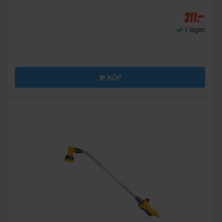
211:-
I lager
KÖP