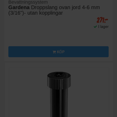
Bevattningssystem
Gardena
Droppslang ovan jord 4-6 mm
(3/16")- utan kopplingar
271:-
I lager
KÖP