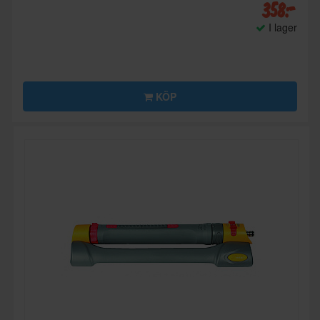
358:-
I lager
KÖP