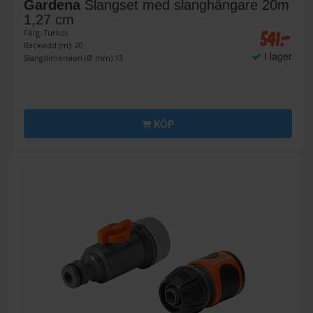
Gardena
Slangset med slanghängare 20m
1,27 cm
541:-
Färg: Turkos
Räckvidd (m): 20
I lager
Slangdimension (Ø mm) 13
KÖP