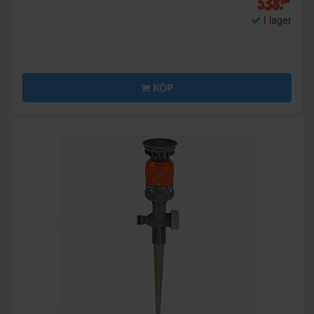
538:-
I lager
KÖP