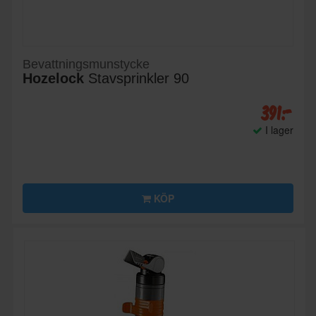
Bevattningsmunstycke
Hozelock
Stavsprinkler 90
391:-
I lager
KÖP