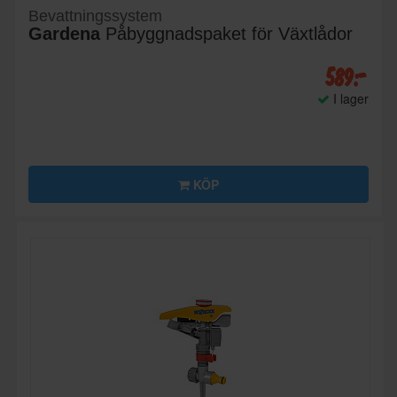
Bevattningssystem
Gardena
Påbyggnadspaket för Växtlådor
589:-
I lager
KÖP