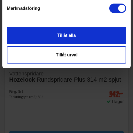
Marknadsföring
Tillåt alla
Tillåt urval
Vattenspridare
Hozelock
Rundspridare Plus 314 m2 spjut
342:-
Färg: Grå
Täckningsyta (m2): 314
I lager