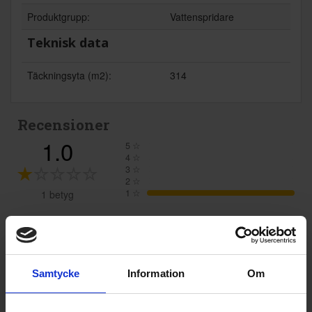
Produktgrupp:
Vattenspridare
Teknisk data
Täckningsyta (m2):
314
Recensioner
1.0
5
☆
4
☆
3
☆
2
☆
1
☆
1 betyg
Recensioner (1)
Robert
R
Samtycke
Information
Om
Köpte två vattenspridare.