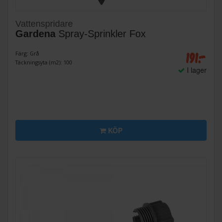
Vattenspridare
Gardena
Spray-Sprinkler Fox
191:-
Färg: Grå
Täckningsyta (m2): 100
I lager
KÖP