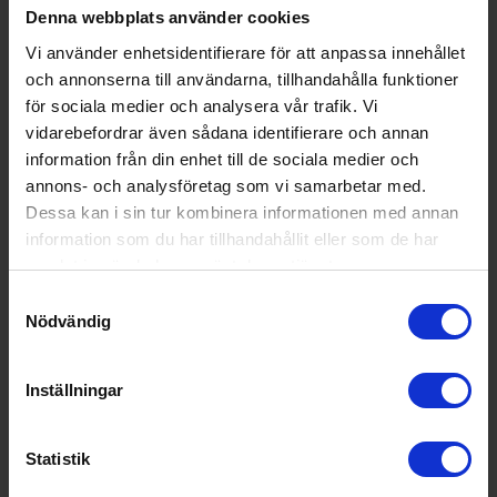
Den ena slutade pendla från sida till sida efter en vecka.
Denna webbplats använder cookies
Den andra spridaren delade sig själv vid första tillfället och kan
Vi använder enhetsidentifierare för att anpassa innehållet
inte sättas ihop.
och annonserna till användarna, tillhandahålla funktioner
De var billigast på nätet... nu förstår jag varför...
för sociala medier och analysera vår trafik. Vi
6 år sedan
1
3
vidarebefordrar även sådana identifierare och annan
information från din enhet till de sociala medier och
Verified by Trustvoice
annons- och analysföretag som vi samarbetar med.
Dessa kan i sin tur kombinera informationen med annan
Populära produkter i denna kategori
information som du har tillhandahållit eller som de har
samlat in när du har använt deras tjänster.
Samtyckesval
Nödvändig
Inställningar
Statistik