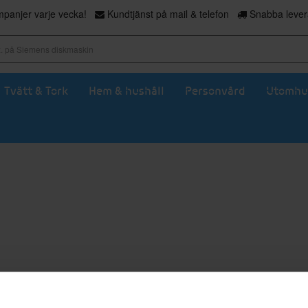
panjer varje vecka!
Kundtjänst på mail & telefon
Snabba levera
Tvätt & Tork
Hem & hushåll
Personvård
Utomhu