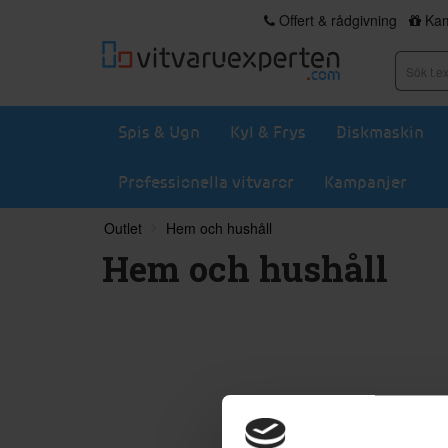
Offert & rådgivning
Kam
Spis & Ugn
Kyl & Frys
Diskmaskin
Professionella vitvaror
Kampanjer
Outlet
Hem och hushåll
Hem och hushåll