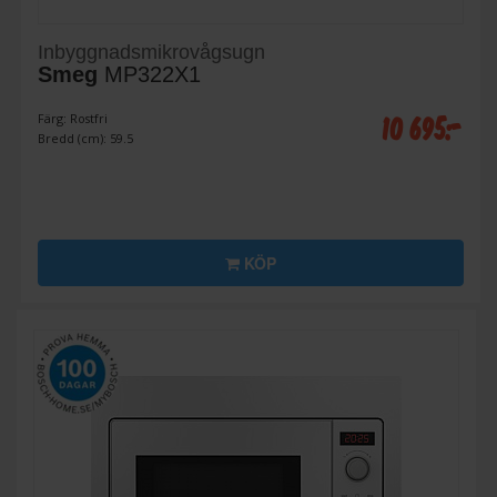
Inbyggnadsmikrovågsugn
Smeg
MP322X1
10 695:-
Färg: Rostfri
Bredd (cm): 59.5
KÖP