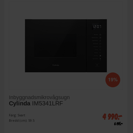
19%
Inbyggnadsmikrovågsugn
Cylinda
IM5341LRF
4 990:-
Färg: Svart
Bredd (cm): 59.5
6 195:-