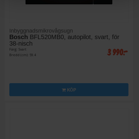
Inbyggnadsmikrovågsugn
Bosch
BFL520MB0, autopilot, svart, för
38-nisch
3 990:-
Färg: Svart
Bredd (cm): 59.4
KÖP