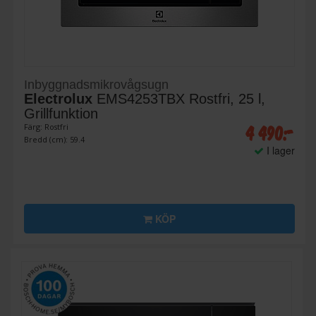
Inbyggnadsmikrovågsugn
Electrolux
EMS4253TBX Rostfri, 25 l,
Grillfunktion
4 490:-
Färg: Rostfri
Bredd (cm): 59.4
I lager
KÖP