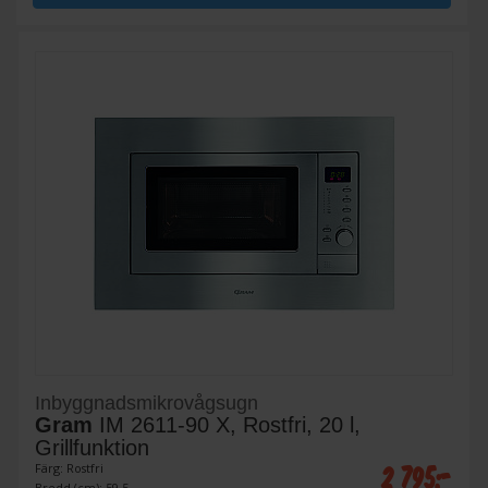
Inbyggnadsmikrovågsugn
Gram
IM 2611-90 X, Rostfri, 20 l,
Grillfunktion
2 795:-
Färg: Rostfri
Bredd (cm): 59.5