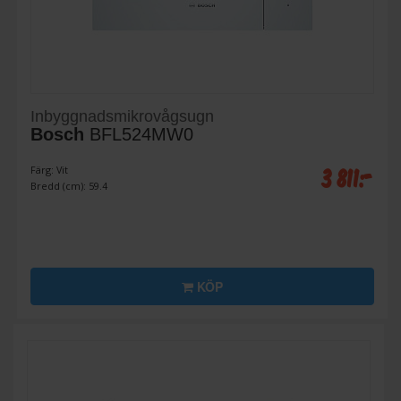
Inbyggnadsmikrovågsugn
Bosch
BFL524MW0
3 811:-
Färg: Vit
Bredd (cm): 59.4
KÖP