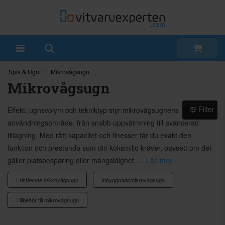
Spis & Ugn
Mikrovågsugn
Mikrovågsugn
Filter
Effekt, ugnsvolym och tekniktyp styr mikrovågsugnens
användningsområde, från snabb uppvärmning till avancerad
tillagning. Med rätt kapacitet och finesser får du exakt den
funktion och prestanda som din köksmiljö kräver, oavsett om det
gäller platsbesparing eller mångsidighet. ...
Läs mer
Fristående mikrovågsugn
Inbyggnadsmikrovågsugn
Tillbehör till mikrovågsugn