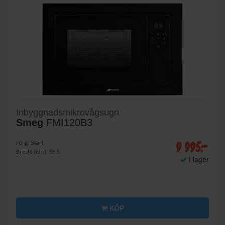
Inbyggnadsmikrovågsugn
Smeg
FMI120B3
9 995:-
Färg: Svart
Bredd (cm): 59.5
I lager
KÖP