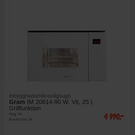
Inbyggnadsmikrovågsugn
Gram
IM 20614-90 W, Vit, 25 l,
Grillfunktion
4 990:-
Färg: Vit
Bredd (cm): 56