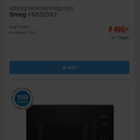
Inbyggnadsmikrovågsugn
Smeg
FMI320X2
9 495:-
Färg: Rostfri
Bredd (cm): 59.5
I lager
KÖP