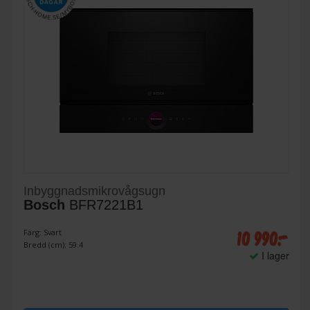
Inbyggnadsmikrovågsugn
Bosch
BFR7221B1
10 990:-
Färg: Svart
Bredd (cm): 59.4
I lager