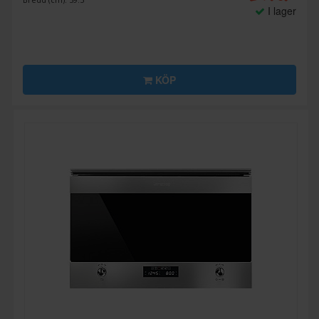
I lager
KÖP