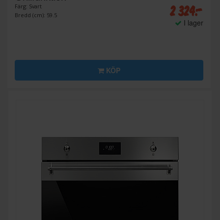
2 324:-
Färg: Svart
Bredd (cm): 59.5
I lager
KÖP