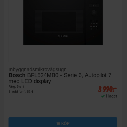
Inbyggnadsmikrovågsugn
Bosch
BFL524MB0 - Serie 6, Autopilot 7
med LED display
3 990:-
Färg: Svart
Bredd (cm): 59.4
I lager
KÖP