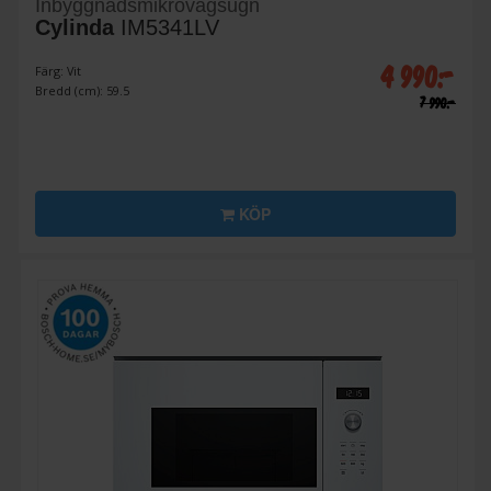
Inbyggnadsmikrovågsugn
Cylinda
IM5341LV
4 990:-
Färg: Vit
Bredd (cm): 59.5
7 990:-
KÖP