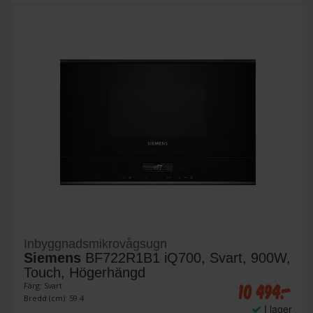
Inbyggnadsmikrovågsugn
Siemens
BF722R1B1 iQ700, Svart, 900W,
Touch, Högerhängd
10 494:-
Färg: Svart
Bredd (cm): 59.4
I lager