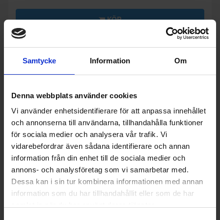
KÖP
Samtycke
Information
Om
Denna webbplats använder cookies
Vi använder enhetsidentifierare för att anpassa innehållet
och annonserna till användarna, tillhandahålla funktioner
för sociala medier och analysera vår trafik. Vi
vidarebefordrar även sådana identifierare och annan
information från din enhet till de sociala medier och
annons- och analysföretag som vi samarbetar med.
20%
Dessa kan i sin tur kombinera informationen med annan
information som du har tillhandahållit eller som de har
samlat in när du har använt deras tjänster.
Inbyggnadsmikrovågsugn
Samsung
MG22T8284AB/E4, Svart, Quick