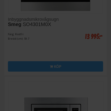
Inbyggnadsmikrovågsugn
Smeg
SO4301M0X
13 995:-
Färg: Rostfri
Bredd (cm): 59.7
KÖP