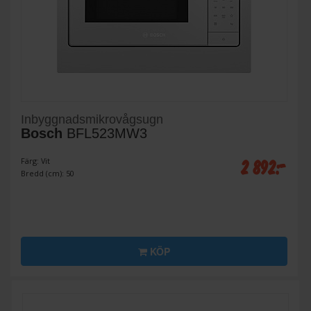
Inbyggnadsmikrovågsugn
Bosch
BFL523MW3
2 892:-
Färg: Vit
Bredd (cm): 50
KÖP