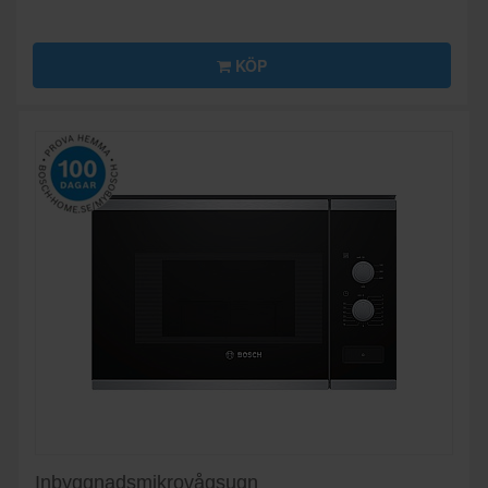
KÖP
Inbyggnadsmikrovågsugn