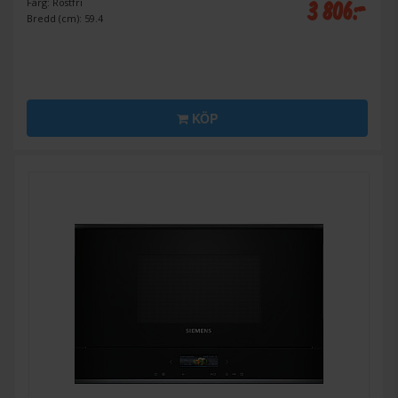
3 806:-
Färg: Rostfri
Bredd (cm): 59.4
KÖP