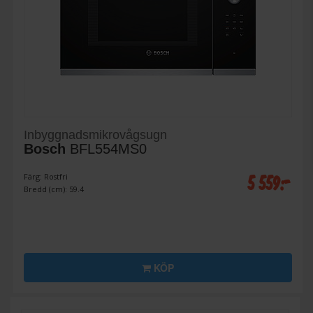
Inbyggnadsmikrovågsugn
Bosch
BFL554MS0
5 559:-
Färg: Rostfri
Bredd (cm): 59.4
KÖP