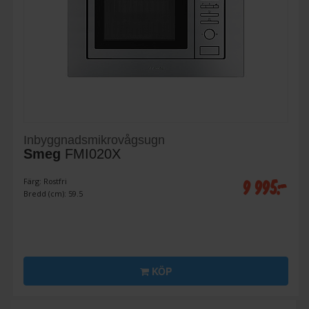
Inbyggnadsmikrovågsugn
Smeg
FMI020X
9 995:-
Färg: Rostfri
Bredd (cm): 59.5
KÖP