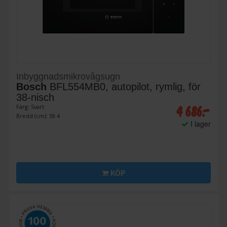
Inbyggnadsmikrovågsugn
Bosch
BFL554MB0, autopilot, rymlig, för
38-nisch
4 686:-
Färg: Svart
Bredd (cm): 59.4
I lager
KÖP