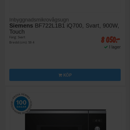
Inbyggnadsmikrovågsugn
Siemens
BF722L1B1 iQ700, Svart, 900W,
Touch
8 050:-
Färg: Svart
Bredd (cm): 59.4
I lager
KÖP