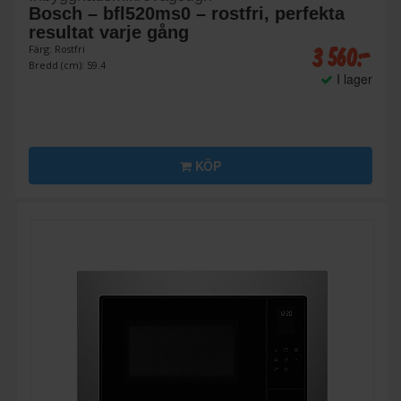
Bosch – bfl520ms0 – rostfri, perfekta
resultat varje gång
3 560:-
Färg: Rostfri
Bredd (cm): 59.4
I lager
KÖP