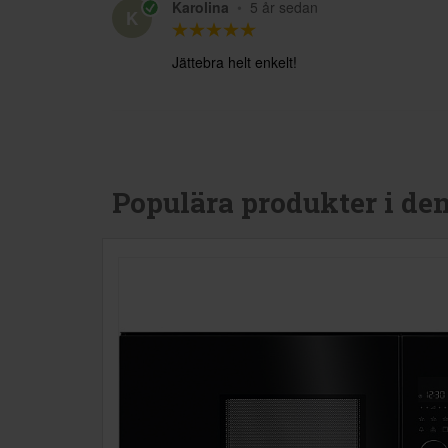
Karolina
•
5 år sedan
K
Jättebra helt enkelt!
Populära produkter i de