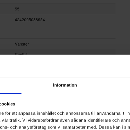
55
4242005038954
Vänster
Rostfri
Inbyggnadsmikrovågsugn
Information
Nej
Nej
cookies
Ja
e för att anpassa innehållet och annonserna till användarna, tillh
vår trafik. Vi vidarebefordrar även sådana identifierare och anna
Nej
nnons- och analysföretag som vi samarbetar med. Dessa kan i sin