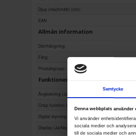
Djup (nischmått) (cm):
EAN
Allmän information
Dörrhängning:
Färg:
Produktgrupp:
Funktioner och egenskaper
Samtycke
Ångkokning (Ja/Nej):
Crisp funktion (Ja/Nej):
Denna webbplats använder 
Digital styrning (Ja/Nej):
Vi använder enhetsidentifierar
sociala medier och analysera 
Display (Ja/Nej):
till de sociala medier och a