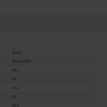
Bosch
BFL554MS0
38.2
38
59.4
56
38.8