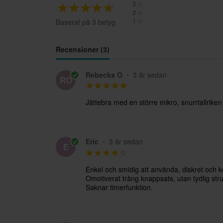
3
☆
2
☆
1
☆
Baserat på 3 betyg
Recensioner (3)
Rebecka O
•
3 år sedan
RO
Jättebra med en större mikro, snurrtallriken 
Eric
•
3 år sedan
E
Enkel och smidig att använda, diskret och kor
Omotiverat trång knappsats, utan tydlig stru