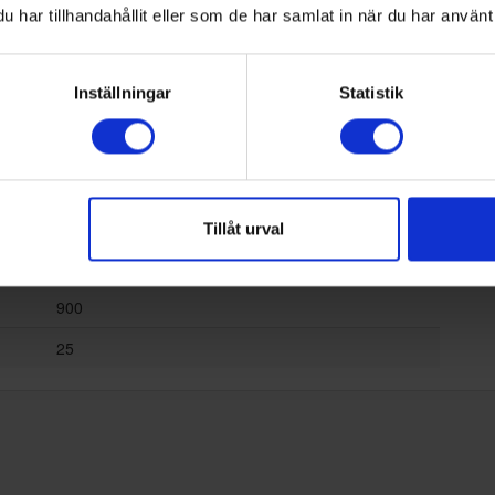
Nej
har tillhandahållit eller som de har samlat in när du har använt 
Ja
Ja
Inställningar
Statistik
Nej
Nej
Nej
Tillåt urval
900
25