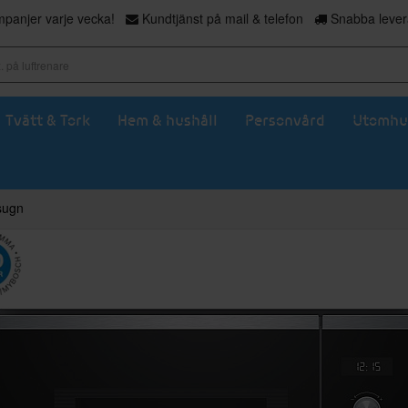
panjer varje vecka!
Kundtjänst på mail & telefon
Snabba levera
Tvätt & Tork
Hem & hushåll
Personvård
Utomhu
sugn