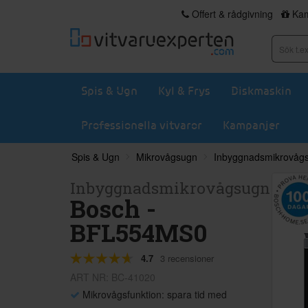
Offert & rådgivning
Kam
Spis & Ugn
Kyl & Frys
Diskmaskin
Professionella vitvaror
Kampanjer
Spis & Ugn
Mikrovågsugn
Inbyggnadsmikrovåg
Inbyggnadsmikrovågsugn
Bosch -
BFL554MS0
4.7
3 recensioner
ART NR: BC-41020
Mikrovågsfunktion: spara tid med