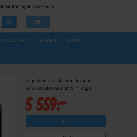
nser från lager i Stockholm
sprodukter
Luftvård
Outlet
Lagerstatus:
I leverantörslager –
beräknas skickas inom 2 - 4 dagar
5 559:-
Köp