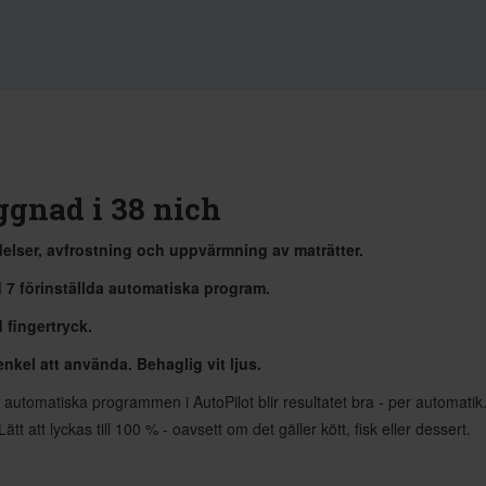
gnad i 38 nich
elser, avfrostning och uppvärmning av maträtter.
d 7 förinställda automatiska program.
fingertryck.
kel att använda. Behaglig vit ljus.
utomatiska programmen i AutoPilot blir resultatet bra - per automatik
ätt att lyckas till 100 % - oavsett om det gäller kött, fisk eller dessert.