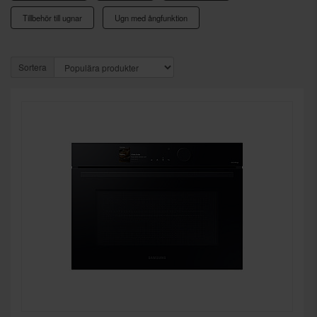
Tillbehör till ugnar
Ugn med ångfunktion
Sortera