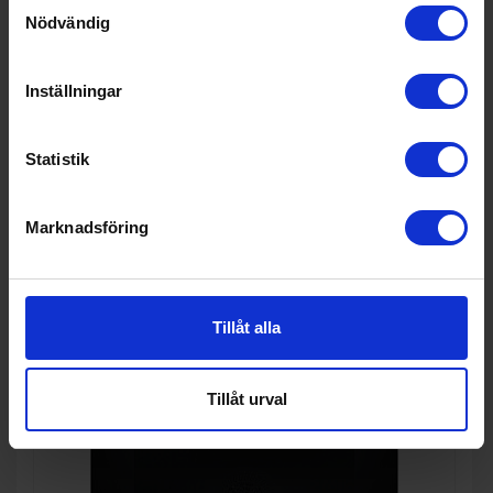
Samtyckesval
Nödvändig
ångugn
Siemens
HQ574AER3 - iQ300
Inställningar
8 990:-
+
A
Statistik
PRODUKTBLAD
Färg: Rostfri
Rengöring i ugn: Svart slät emalj
Stektermometer (Ja/Nej): Nej
Marknadsföring
KÖP
Tillåt alla
Tillåt urval