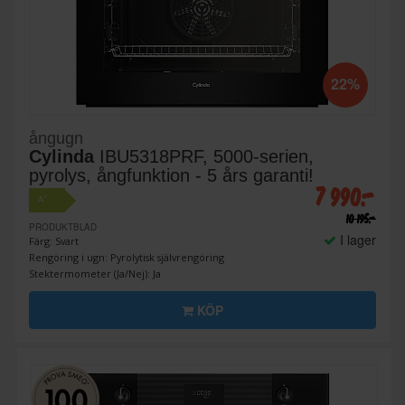
22%
ångugn
Cylinda
IBU5318PRF, 5000-serien,
pyrolys, ångfunktion - 5 års garanti!
7 990:-
+
A
10 195:-
PRODUKTBLAD
I lager
Färg: Svart
Rengöring i ugn: Pyrolytisk självrengöring
Stektermometer (Ja/Nej): Ja
KÖP