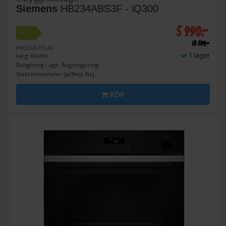
Siemens
HB234ABS3F - iQ300
5 990:-
+
A
13 599:-
PRODUKTBLAD
I lager
Färg: Rostfri
Rengöring i ugn: Ångrengöring
Stektermometer (Ja/Nej): Nej
KÖP