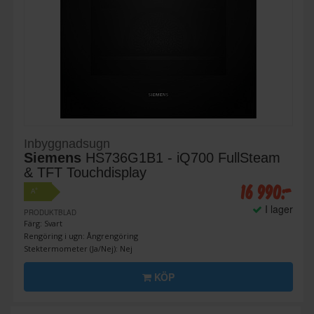
Inbyggnadsugn
Siemens
HS736G1B1 - iQ700 FullSteam
& TFT Touchdisplay
16 990:-
+
A
I lager
PRODUKTBLAD
Färg: Svart
Rengöring i ugn: Ångrengöring
Stektermometer (Ja/Nej): Nej
KÖP