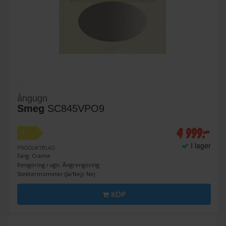
ångugn
Smeg
SC845VPO9
4 999:-
A
I lager
PRODUKTBLAD
Färg: Creme
Rengöring i ugn: Ångrengöring
Stektermometer (Ja/Nej): Nej
KÖP