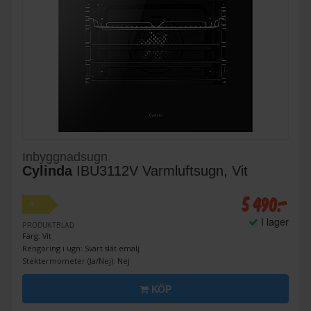
Inbyggnadsugn
Cylinda
IBU3112V Varmluftsugn, Vit
5 490:-
A
I lager
PRODUKTBLAD
Färg: Vit
Rengöring i ugn: Svart slät emalj
Stektermometer (Ja/Nej): Nej
KÖP