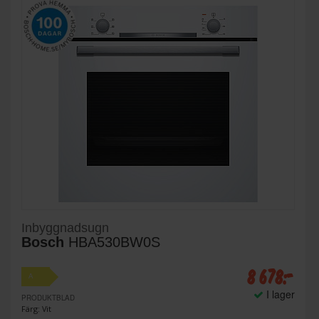
Inbyggnadsugn
Bosch
HBA530BW0S
8 678:-
A
I lager
PRODUKTBLAD
Färg: Vit