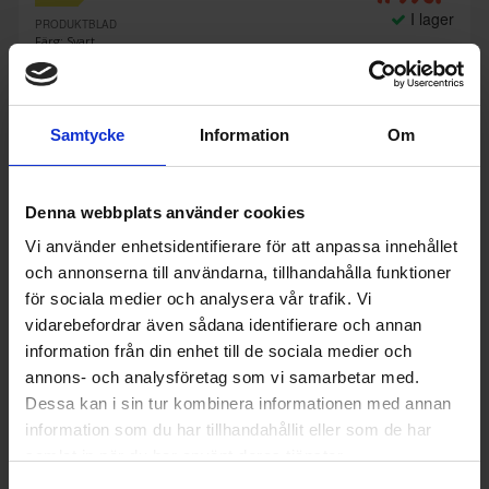
I lager
PRODUKTBLAD
Färg: Svart
Rengöring i ugn: Pyrolytisk självrengöring
Stektermometer (Ja/Nej): Nej
KÖP
Samtycke
Information
Om
Denna webbplats använder cookies
Vi använder enhetsidentifierare för att anpassa innehållet
och annonserna till användarna, tillhandahålla funktioner
för sociala medier och analysera vår trafik. Vi
vidarebefordrar även sådana identifierare och annan
information från din enhet till de sociala medier och
annons- och analysföretag som vi samarbetar med.
Dessa kan i sin tur kombinera informationen med annan
information som du har tillhandahållit eller som de har
samlat in när du har använt deras tjänster.