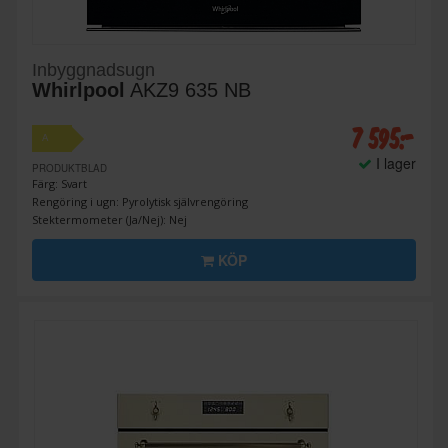
Inbyggnadsugn
Whirlpool
AKZ9 635 NB
7 595:-
A
I lager
PRODUKTBLAD
Färg: Svart
Rengöring i ugn: Pyrolytisk självrengöring
Stektermometer (Ja/Nej): Nej
KÖP