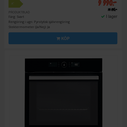
9 990:-
+
A
14 195:-
PRODUKTBLAD
I lager
Färg: Svart
Rengöring i ugn: Pyrolytisk självrengöring
Stektermometer (Ja/Nej): Ja
KÖP