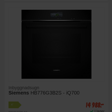
Inbyggnadsugn
Siemens
HB776G3B2S - iQ700
14 988:-
+
A
I lager