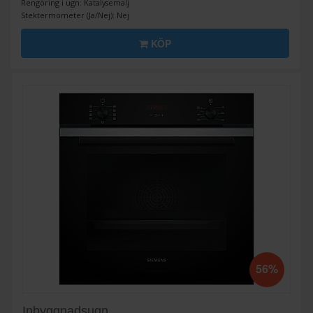
Rengöring i ugn: Katalysemalj
Stektermometer (Ja/Nej): Nej
KÖP
56%
Inbyggnadsugn