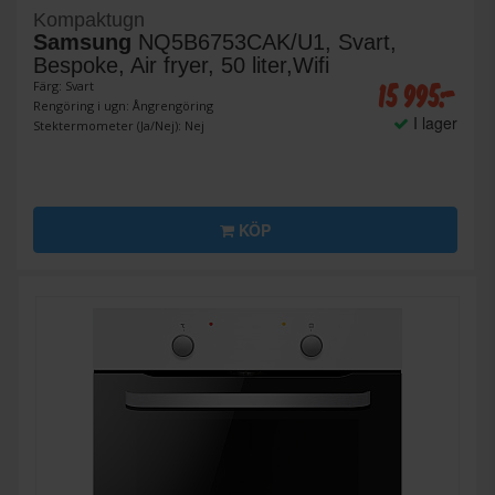
Kompaktugn
Samsung
NQ5B6753CAK/U1, Svart,
Bespoke, Air fryer, 50 liter,Wifi
15 995:-
Färg: Svart
Rengöring i ugn: Ångrengöring
I lager
Stektermometer (Ja/Nej): Nej
KÖP