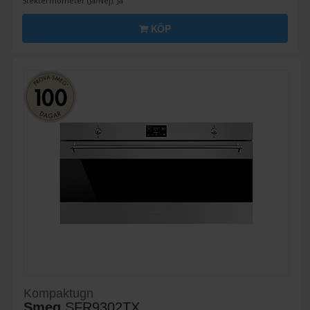
Stektermometer (Ja/Nej): Ja
KÖP
Kompaktugn
Smeg
SFR9302TX