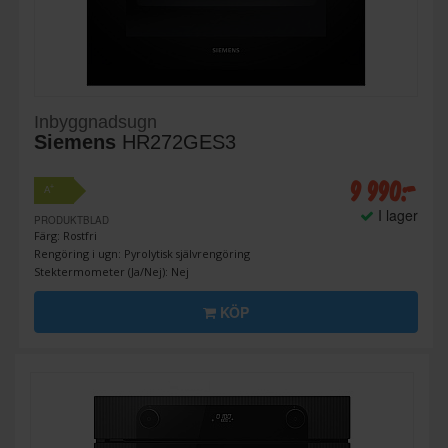
Inbyggnadsugn
Siemens
HR272GES3
9 990:-
+
A
I lager
PRODUKTBLAD
Färg: Rostfri
Rengöring i ugn: Pyrolytisk självrengöring
Stektermometer (Ja/Nej): Nej
KÖP