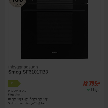
Inbyggnadsugn
Smeg
SF6101TB3
12 795:-
+
A
I lager
PRODUKTBLAD
Färg: Svart
Rengöring i ugn: Ångrengöring
Stektermometer (Ja/Nej): Nej