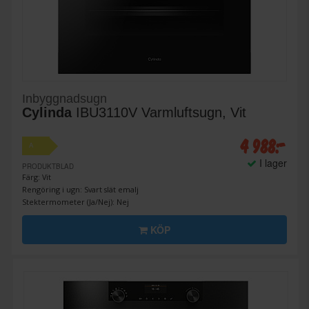
Inbyggnadsugn
Cylinda
IBU3110V Varmluftsugn, Vit
4 988:-
A
I lager
PRODUKTBLAD
Färg: Vit
Rengöring i ugn: Svart slät emalj
Stektermometer (Ja/Nej): Nej
KÖP