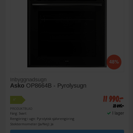
48%
Inbyggnadsugn
Asko
OP8664B - Pyrolysugn
11 990:-
+
A
22 895:-
PRODUKTBLAD
I lager
Färg: Svart
Rengöring i ugn: Pyrolytisk självrengöring
Stektermometer (Ja/Nej): Ja