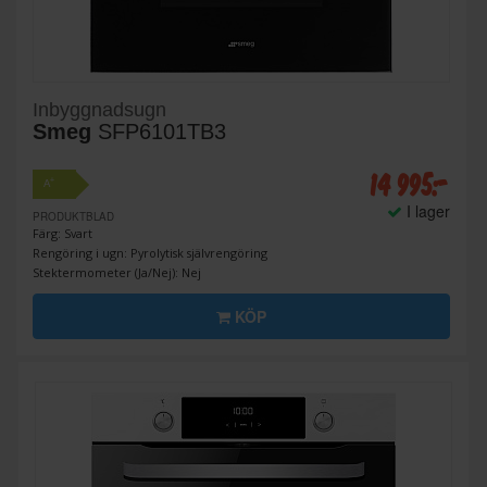
Inbyggnadsugn
Smeg
SFP6101TB3
14 995:-
+
A
I lager
PRODUKTBLAD
Färg: Svart
Rengöring i ugn: Pyrolytisk självrengöring
Stektermometer (Ja/Nej): Nej
KÖP