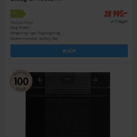
28 995:-
+
A
I lager
PRODUKTBLAD
Färg: Rostfri
Rengöring i ugn: Ångrengöring
Stektermometer (Ja/Nej): Nej
KÖP