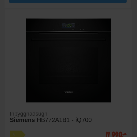
Inbyggnadsugn
Siemens
HB772A1B1 - iQ700
11 990:-
A