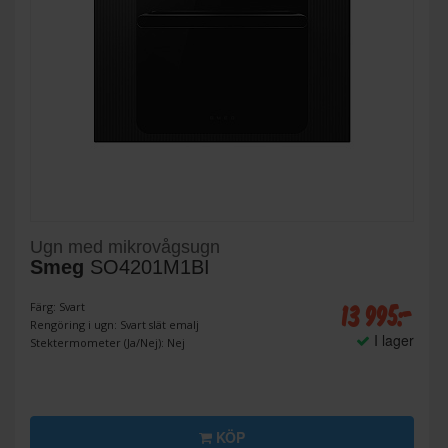
Ugn med mikrovågsugn
Smeg
SO4201M1BI
13 995:-
Färg: Svart
Rengöring i ugn: Svart slät emalj
I lager
Stektermometer (Ja/Nej): Nej
KÖP