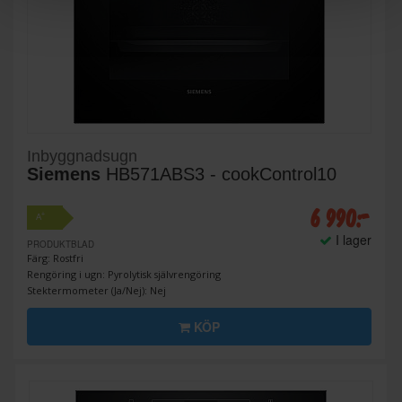
Inbyggnadsugn
Siemens
HB571ABS3 - cookControl10
6 990:-
+
A
I lager
PRODUKTBLAD
Färg: Rostfri
Rengöring i ugn: Pyrolytisk självrengöring
Stektermometer (Ja/Nej): Nej
KÖP