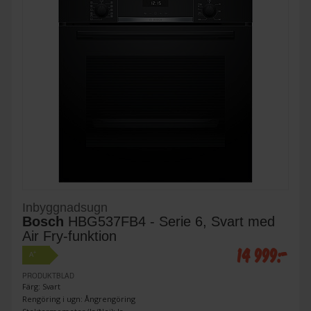
Inbyggnadsugn
Bosch
HBG537FB4 - Serie 6, Svart med
Air Fry-funktion
14 999:-
+
A
PRODUKTBLAD
Färg: Svart
Rengöring i ugn: Ångrengöring