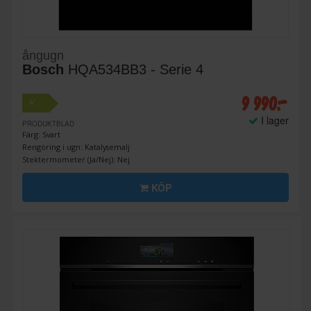
ångugn
Bosch
HQA534BB3 - Serie 4
9 990:-
+
A
I lager
PRODUKTBLAD
Färg: Svart
Rengöring i ugn: Katalysemalj
Stektermometer (Ja/Nej): Nej
KÖP