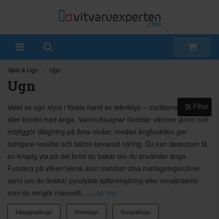
Spis & Ugn
Ugn
Ugn
Filter
Valet av ugn styrs i första hand av tekniktyp – traditionell, varmluft
eller kombi med ånga. Varmluftsugnar fördelar värmen jämnt och
möjliggör tillagning på flera nivåer, medan ångfunktion ger
saftigare resultat och bättre bevarad näring. Du kan dessutom få
en krispig yta på det bröd du bakar om du använder ånga.
Fundera på vilken teknik som matchar dina matlagningsrutiner
samt om du önskar pyrolytisk självrengöring eller emaljinteriör
som du rengör manuellt. ...
Läs mer
Inbyggnadsugn
Kombiugn
Kompaktugn