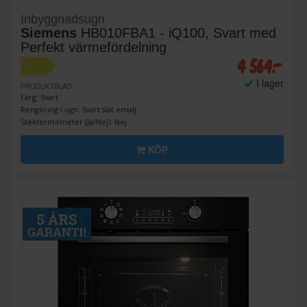
Inbyggnadsugn
Siemens
HB010FBA1 - iQ100, Svart med
Perfekt värmefördelning
4 564:-
A
I lager
PRODUKTBLAD
Färg: Svart
Rengöring i ugn: Svart slät emalj
Stektermometer (Ja/Nej): Nej
KÖP