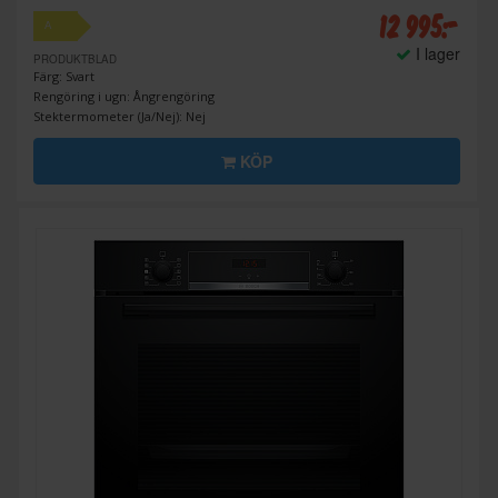
12 995:-
A
I lager
PRODUKTBLAD
Färg: Svart
Rengöring i ugn: Ångrengöring
Stektermometer (Ja/Nej): Nej
KÖP