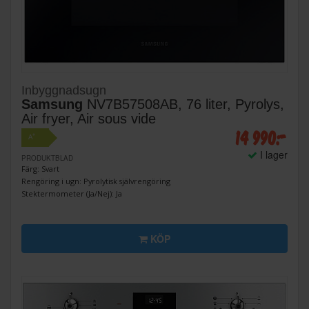
Inbyggnadsugn
Samsung
NV7B57508AB, 76 liter, Pyrolys,
Air fryer, Air sous vide
14 990:-
+
A
I lager
PRODUKTBLAD
Färg: Svart
Rengöring i ugn: Pyrolytisk självrengöring
Stektermometer (Ja/Nej): Ja
KÖP