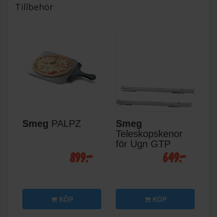
Tillbehör
Smeg
PALPZ
Smeg
Teleskopskenor
för Ugn GTP
899:-
649:-
KÖP
KÖP