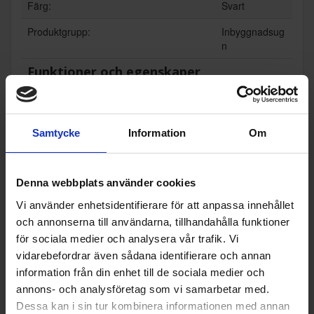
Färg:
Svart
Produktgrupp:
Inbyggnadsug
n
Funktioner och egenskaper
Ångfunktion (Ja/Nej):
Nej
Display (Ja/Nej):
Ja
Samtycke
Information
Om
Grill (Ja/Nej):
Ja
Mikrovågsfunktion (Ja/Nej):
Nej
Denna webbplats använder cookies
Vi använder enhetsidentifierare för att anpassa innehållet
Stektermometer (Ja/Nej):
Nej
och annonserna till användarna, tillhandahålla funktioner
Timer (Ja/Nej):
Ja
för sociala medier och analysera vår trafik. Vi
vidarebefordrar även sådana identifierare och annan
Varmluftsugn (Ja/Nej):
Ja
information från din enhet till de sociala medier och
Wi-Fi anslutning (Ja/Nej):
Nej
annons- och analysföretag som vi samarbetar med.
Dessa kan i sin tur kombinera informationen med annan
Teknisk data