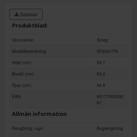
Datablad
Produktblad:
Varumärke:
Smeg
Modellbeteckning:
SF6301TN
Höjd (cm):
59.7
Bredd (cm):
59.2
Djup (cm):
54.8
EAN
80177093292
97
Allmän information
Rengöring i ugn:
Ångrengöring