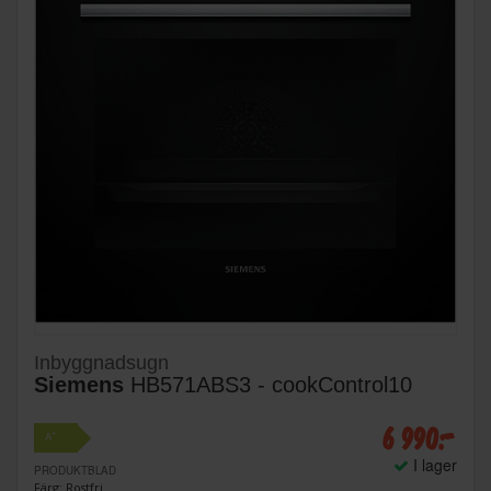
Inbyggnadsugn
Siemens
HB571ABS3 - cookControl10
6 990:-
+
A
I lager
PRODUKTBLAD
Färg: Rostfri