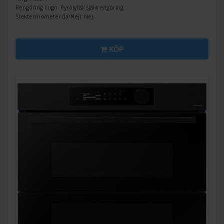
Rengöring i ugn: Pyrolytisk självrengöring
Stektermometer (Ja/Nej): Nej
KÖP