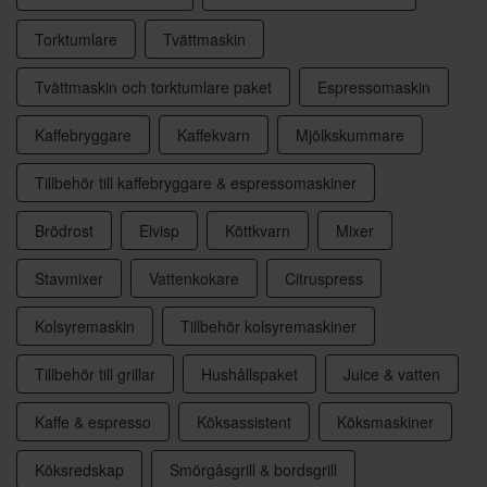
Torktumlare
Tvättmaskin
Tvättmaskin och torktumlare paket
Espressomaskin
Kaffebryggare
Kaffekvarn
Mjölkskummare
Tillbehör till kaffebryggare & espressomaskiner
Brödrost
Elvisp
Köttkvarn
Mixer
Stavmixer
Vattenkokare
Citruspress
Kolsyremaskin
Tillbehör kolsyremaskiner
Tillbehör till grillar
Hushållspaket
Juice & vatten
Kaffe & espresso
Köksassistent
Köksmaskiner
Köksredskap
Smörgåsgrill & bordsgrill