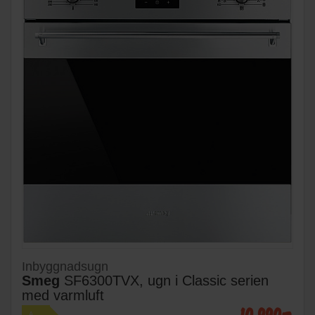
Inbyggnadsugn
Smeg
SF6300TVX, ugn i Classic serien
med varmluft
10 990:-
A