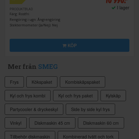
I lager
PRODUKTBLAD
Färg: Rostfri
Rengöring i ugn: Ångrengöring
Stektermometer (Ja/Nej): Nej
KÖP
Mer från
SMEG
Frys
Kökspaket
Kombiskåpspaket
Kyl och frys kombi
Kyl och frys paket
Kylskåp
Partycooler & dryckeskyl
Side by side kyl frys
Vinkyl
Diskmaskin 45 cm
Diskmaskin 60 cm
Tillbehör diskmaskin
Kombinerad tvätt och tork