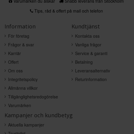
Varumärken du älskar
Snabb leverans från Stockholm
Tips, råd & offert på mail och telefon
Information
Kundtjänst
För företag
Kontakta oss
Frågor & svar
Vanliga frågor
Karriär
Service & garanti
Offert
Betalning
Om oss
Leveransalternativ
Integritetspolicy
Returinformation
Allmänna villkor
Tillgänglighetsredogörelse
Varumärken
Kampanjer och kundbetyg
Aktuella kampanjer
Trustpilot