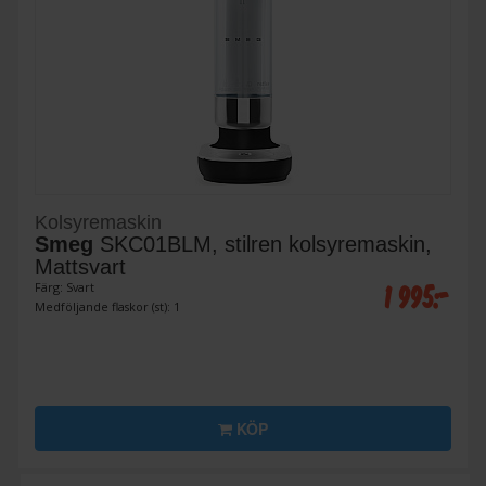
Kolsyremaskin
Smeg
SKC01BLM, stilren kolsyremaskin,
Mattsvart
1 995:-
Färg: Svart
Medföljande flaskor (st): 1
KÖP