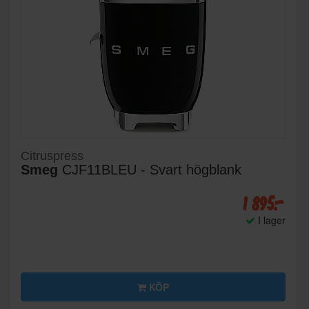
Citruspress
Smeg
CJF11BLEU - Svart högblank
1 895:-
I lager
KÖP