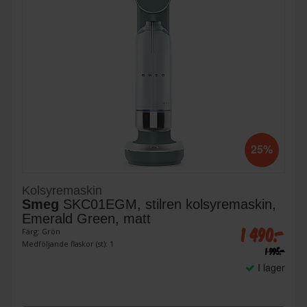
25%
Kolsyremaskin
Smeg
SKC01EGM, stilren kolsyremaskin,
Emerald Green, matt
1 490:-
Färg: Grön
Medföljande flaskor (st): 1
1 995:-
I lager