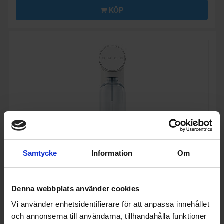
KÖP
Samtycke
Information
Om
Denna webbplats använder cookies
Kolsyremaskin
Vi använder enhetsidentifierare för att anpassa innehållet
Smeg
SKC01WHM, stilren kolsyremaskin,
och annonserna till användarna, tillhandahålla funktioner
Mattvit