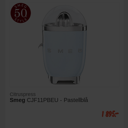
Citruspress
Smeg
CJF11PBEU - Pastellblå
1 895:-