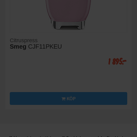
Citruspress
Smeg
CJF11PKEU
1 895:-
KÖP