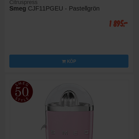
Citruspress
Smeg
CJF11PGEU - Pastellgrön
1 895:-
KÖP