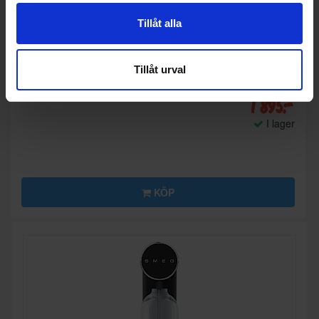
Tillåt alla
Citruspress
Tillåt urval
Smeg
CJF11RDEU
1 895:-
I lager
KÖP