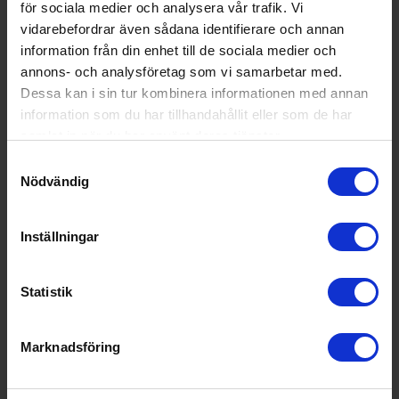
för sociala medier och analysera vår trafik. Vi
1 995:-
Färg: Vit
vidarebefordrar även sådana identifierare och annan
Medföljande flaskor (st): 1
information från din enhet till de sociala medier och
annons- och analysföretag som vi samarbetar med.
Dessa kan i sin tur kombinera informationen med annan
information som du har tillhandahållit eller som de har
KÖP
samlat in när du har använt deras tjänster.
Samtyckesval
Nödvändig
Inställningar
Statistik
Marknadsföring