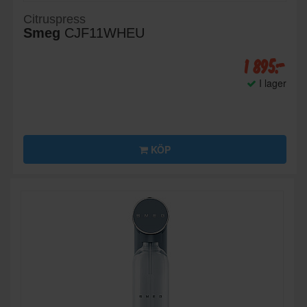
Citruspress
Smeg
CJF11WHEU
1 895:-
I lager
KÖP