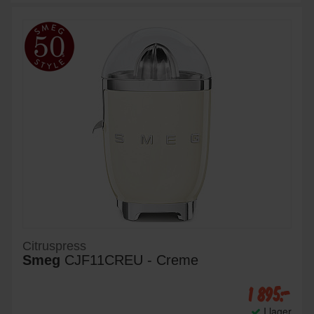
Citruspress
Smeg
CJF11CREU - Creme
1 895:-
I lager