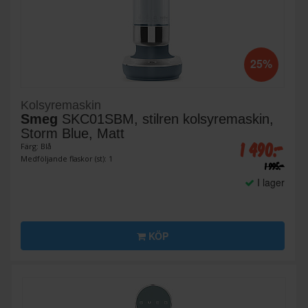
25%
Kolsyremaskin
Smeg
SKC01SBM, stilren kolsyremaskin,
Storm Blue, Matt
1 490:-
Färg: Blå
Medföljande flaskor (st): 1
1 995:-
I lager
KÖP