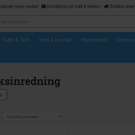
panjer varje vecka!
Kundtjänst på mail & telefon
Snabba levera
Tvätt & Tork
Hem & hushåll
Personvård
Utomhu
ksinredning
o