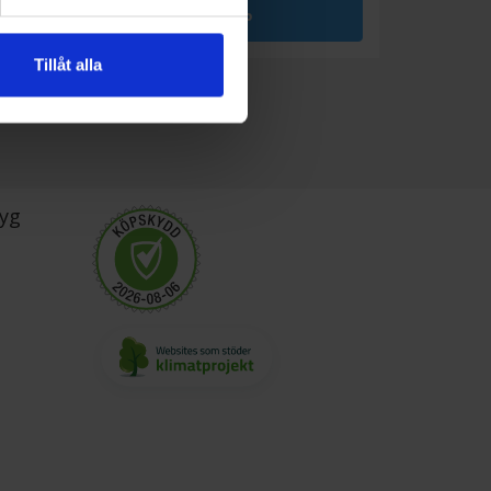
KÖP
Tillåt alla
yg