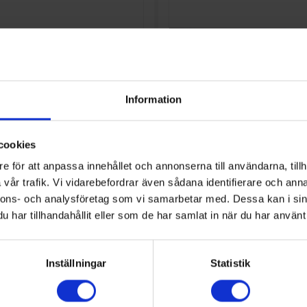
Information
cookies
e för att anpassa innehållet och annonserna till användarna, tillh
vår trafik. Vi vidarebefordrar även sådana identifierare och anna
Diskho
g
diskho LSX102CT
Smeg
diskho LTS902-2 för
nnons- och analysföretag som vi samarbetar med. Dessa kan i sin
kök
har tillhandahållit eller som de har samlat in när du har använt 
4 990:-
4
I lager
Inställningar
Statistik