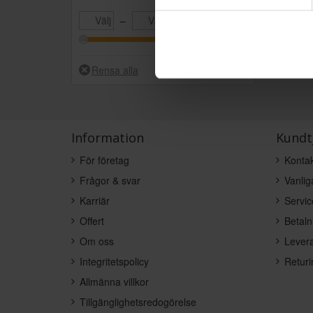
–
Information
Kundt
För företag
Kontak
Frågor & svar
Vanlig
Karriär
Servic
Offert
Betaln
Om oss
Levera
Integritetspolicy
Returi
Allmänna villkor
Tillgänglighetsredogörelse