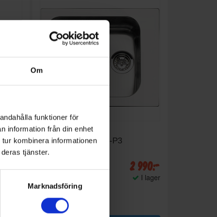
Om
andahålla funktioner för
n information från din enhet
Diskho
 stora
Smeg
diskho VS45-P3
 tur kombinera informationen
deras tjänster.
 990:-
2 990:-
I lager
I lager
Marknadsföring