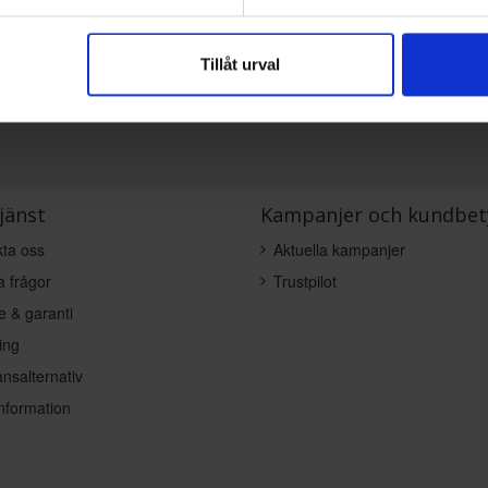
KÖP
KÖP
Tillåt urval
jänst
Kampanjer och kundbet
ta oss
Aktuella kampanjer
a frågor
Trustpilot
e & garanti
ing
nsalternativ
nformation