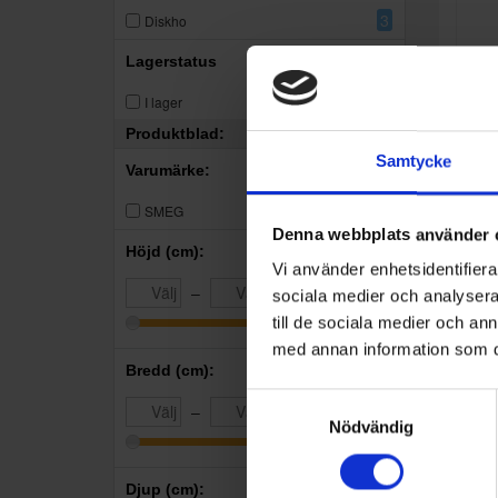
3
Diskho
Lagerstatus
3
I lager
Produktblad:
Samtycke
Varumärke:
3
SMEG
Denna webbplats använder 
Höjd (cm):
Vi använder enhetsidentifierar
–
sociala medier och analysera 
Diskho
Sme
till de sociala medier och a
med annan information som du 
Bredd (cm):
Samtyckesval
–
Nödvändig
Djup (cm):