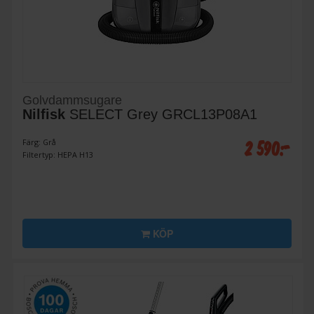
Golvdammsugare
Nilfisk
SELECT Grey GRCL13P08A1
2 590:-
Färg: Grå
Filtertyp: HEPA H13
KÖP