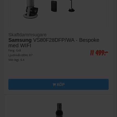
Skaftdammsugare
Samsung
VS80F28DFP/WA - Bespoke
med WIFI
11 499:-
Färg: Grå
Ljudnivå (dBA): 87
Vikt (kg): 6.4
KÖP