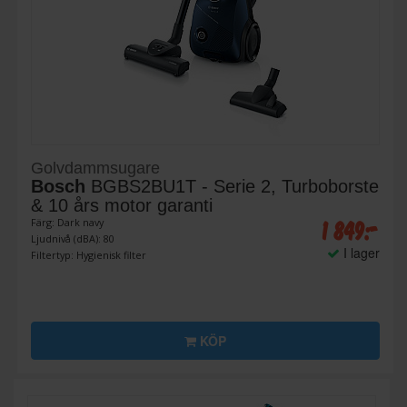
Golvdammsugare
Bosch
BGBS2BU1T - Serie 2, Turboborste
& 10 års motor garanti
1 849:-
Färg: Dark navy
Ljudnivå (dBA): 80
I lager
Filtertyp: Hygienisk filter
KÖP