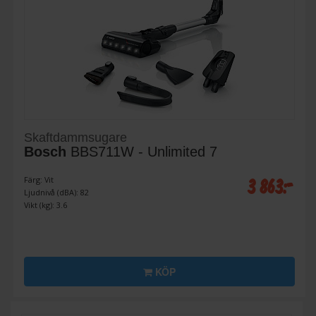
Skaftdammsugare
Bosch
BBS711W - Unlimited 7
3 863:-
Färg: Vit
Ljudnivå (dBA): 82
Vikt (kg): 3.6
KÖP