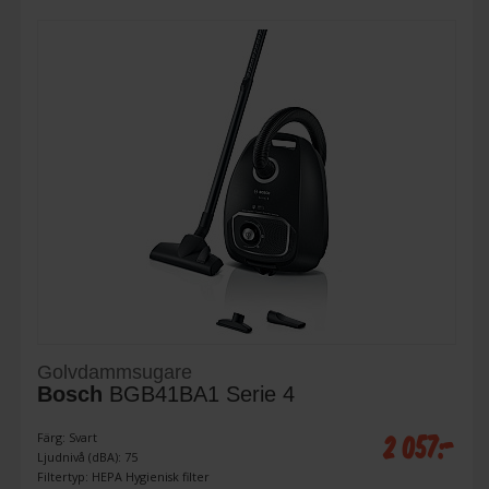
Golvdammsugare
Bosch
BGB41BA1 Serie 4
2 057:-
Färg: Svart
Ljudnivå (dBA): 75
Filtertyp: HEPA Hygienisk filter