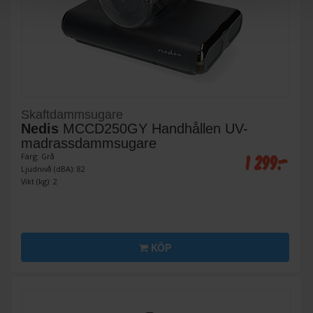
Skaftdammsugare
Nedis
MCCD250GY Handhållen UV-
madrassdammsugare
1 299:-
Färg: Grå
Ljudnivå (dBA): 82
Vikt (kg): 2
KÖP