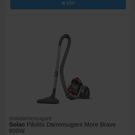
KÖP
Golvdammsugare
Solac
Påslös Dammsugare More Brave
800W