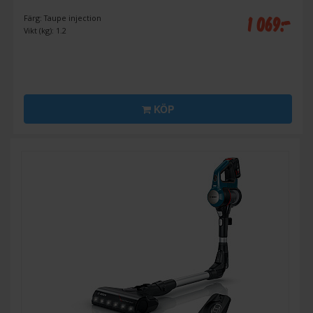
1 069:-
Färg: Taupe injection
Vikt (kg): 1.2
KÖP