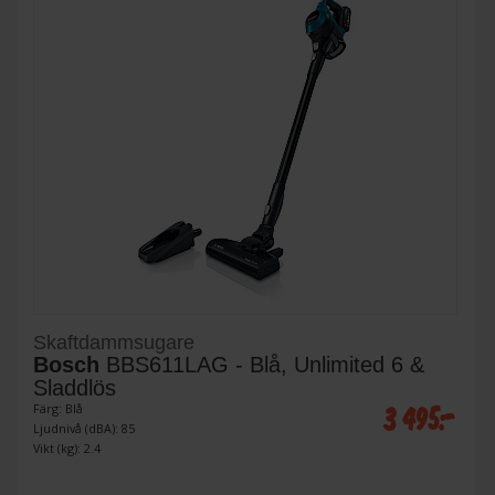
Skaftdammsugare
Bosch
BBS611LAG - Blå, Unlimited 6 &
Sladdlös
3 495:-
Färg: Blå
Ljudnivå (dBA): 85
Vikt (kg): 2.4