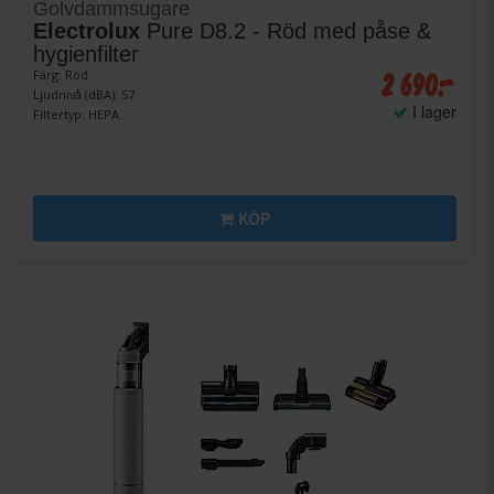
Golvdammsugare
Electrolux
Pure D8.2 - Röd med påse &
hygienfilter
2 690:-
Färg: Röd
Ljudnivå (dBA): 57
I lager
Filtertyp: HEPA
KÖP