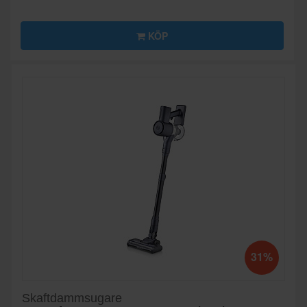
KÖP
31%
Skaftdammsugare