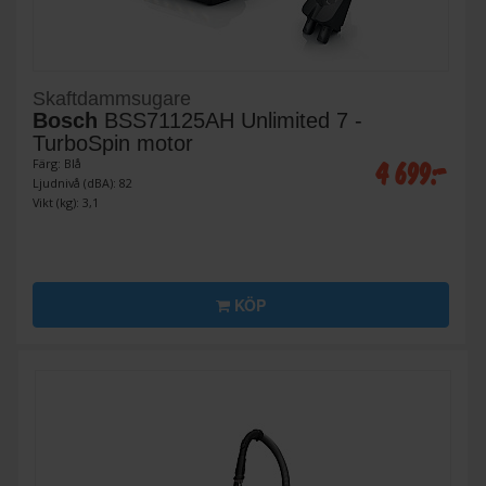
Skaftdammsugare
Bosch
BSS71125AH Unlimited 7 -
TurboSpin motor
4 699:-
Färg: Blå
Ljudnivå (dBA): 82
Vikt (kg): 3,1
KÖP