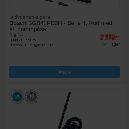
Golvdammsugare
Bosch
BGB41RD3H - Serie 4, Röd med
XL dammpåse
2 990:-
Färg: Röd
Ljudnivå (dBA): 75
I lager
Filtertyp: HEPA Hygienisk filter
KÖP