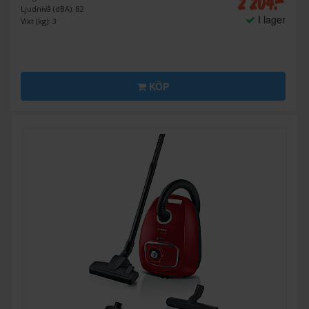
2 204:-
Ljudnivå (dBA): 82
I lager
Vikt (kg): 3
KÖP