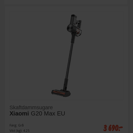
Skaftdammsugare
Xiaomi
G20 Max EU
3 690:-
Färg: Grå
Vikt (kg): 4.25