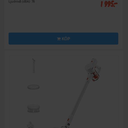
1 995:-
Ljudnivå (dBA): 78
KÖP