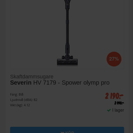
27%
Skaftdammsugare
Severin
HV 7179 - Spower olymp pro
2 190:-
Färg: Blå
Ljudnivå (dBA): 82
2 990:-
Vikt (kg): 4.12
I lager