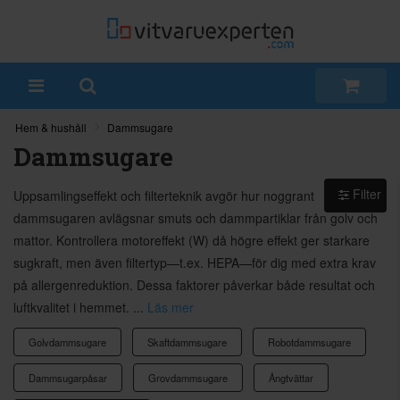
Hem & hushåll
Dammsugare
Dammsugare
Filter
Uppsamlingseffekt och filterteknik avgör hur noggrant
dammsugaren avlägsnar smuts och dammpartiklar från golv och
mattor. Kontrollera motoreffekt (W) då högre effekt ger starkare
sugkraft, men även filtertyp—t.ex. HEPA—för dig med extra krav
på allergenreduktion. Dessa faktorer påverkar både resultat och
luftkvalitet i hemmet. ...
Läs mer
Golvdammsugare
Skaftdammsugare
Robotdammsugare
Dammsugarpåsar
Grovdammsugare
Ångtvättar