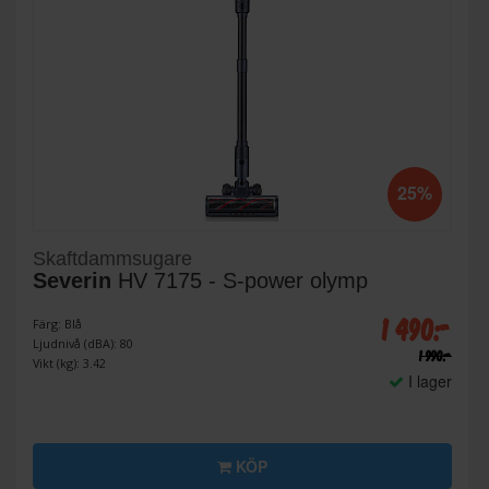
25%
Skaftdammsugare
Severin
HV 7175 - S-power olymp
1 490:-
Färg: Blå
Ljudnivå (dBA): 80
1 990:-
Vikt (kg): 3.42
I lager
KÖP