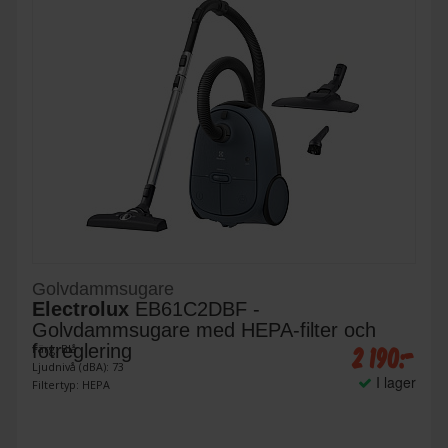
Golvdammsugare
Electrolux
EB61C2DBF -
Golvdammsugare med HEPA-filter och
2 190:-
fotreglering
Färg: Blå
Ljudnivå (dBA): 73
I lager
Filtertyp: HEPA