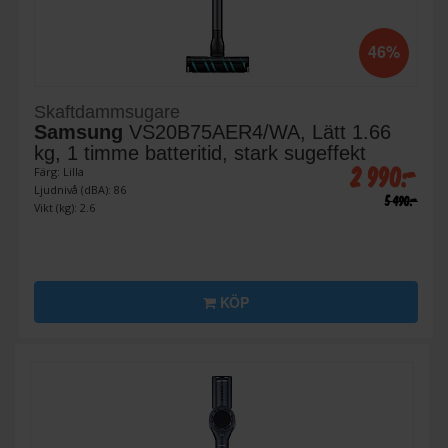
46%
Skaftdammsugare
Samsung
VS20B75AER4/WA, Lätt 1.66
kg, 1 timme batteritid, stark sugeffekt
2 990:-
Färg: Lilla
Ljudnivå (dBA): 86
5 490:-
Vikt (kg): 2.6
KÖP