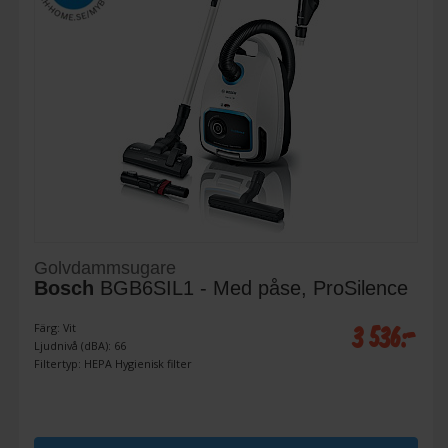
Golvdammsugare
Bosch
BGB6SIL1 - Med påse, ProSilence
3 536:-
Färg: Vit
Ljudnivå (dBA): 66
Filtertyp: HEPA Hygienisk filter