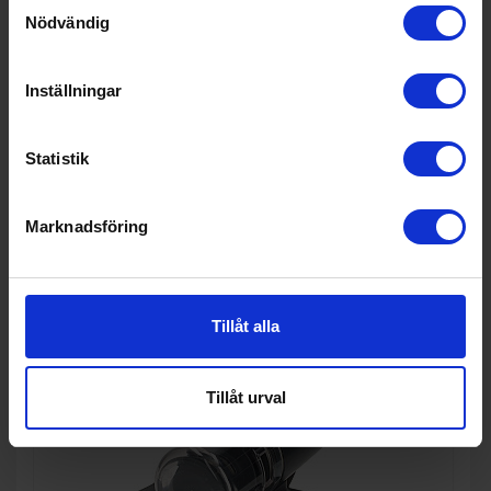
Samtyckesval
Nödvändig
Golvdammsugare
Nilfisk
ONE WB10P05A
Inställningar
1 318:-
Färg: Vit
Ljudnivå (dBA): 77
I lager
Filtertyp: HEPA H10
Statistik
Marknadsföring
KÖP
Tillåt alla
Tillåt urval