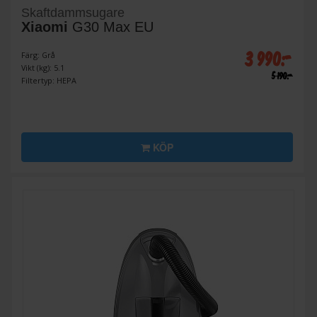
Skaftdammsugare
Xiaomi
G30 Max EU
3 990:-
Färg: Grå
Vikt (kg): 5.1
5 190:-
Filtertyp: HEPA
KÖP