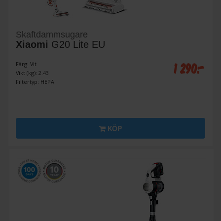
Skaftdammsugare
Xiaomi
G20 Lite EU
1 290:-
Färg: Vit
Vikt (kg): 2.43
Filtertyp: HEPA
KÖP