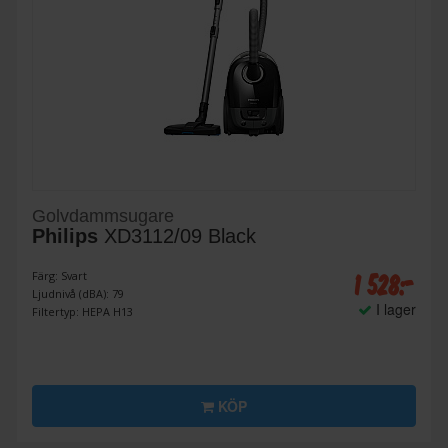
Golvdammsugare
Philips
XD3112/09 Black
1 528:-
Färg: Svart
Ljudnivå (dBA): 79
I lager
Filtertyp: HEPA H13
KÖP