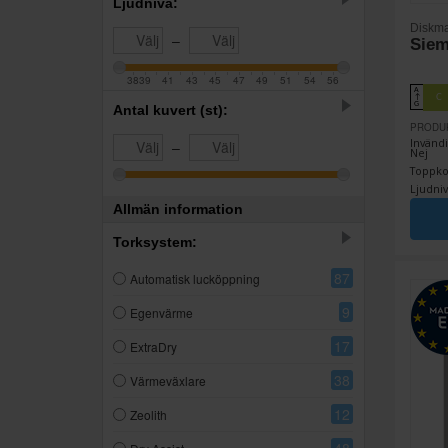
Ljudnivå:
Diskma
–
Sie
38
39
41
43
45
47
49
51
54
56
A
C
↑
G
Antal kuvert (st):
PRODU
Invändi
–
Nej
Toppkor
Ljudniv
Allmän information
Torksystem:
87
Automatisk lucköppning
9
Egenvärme
17
ExtraDry
38
Värmeväxlare
12
Zeolith