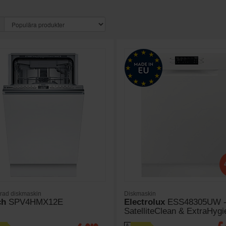
erad diskmaskin
Diskmaskin
ch
SPV4HMX12E
Electrolux
ESS48305UW 
SatelliteClean & ExtraHygi
A