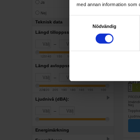
21
Ja
med annan information som du 
76
Nej
Samtyckesval
Teknisk data
Nödvändig
Längd tilloppsslang (cm):
–
125
140
150
160
163
170
180
Längd avloppsslang: (cm):
Integr
Elec
Integ
–
AirD
A
C
↑
226
220
205
190
180
165
155
100
G
PRODU
Ljudnivå (dBA):
Invändi
Nej
–
Toppkor
Ljudniv
Energimärkning