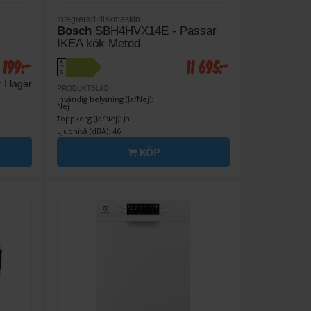
Integrerad diskmaskin
Bosch
SBH4HVX14E - Passar
IKEA kök Metod
 199:-
11 695:-
A
C
↑
G
I lager
PRODUKTBLAD
Invändig belysning (Ja/Nej):
Nej
Toppkorg (Ja/Nej): Ja
Ljudnivå (dBA): 46
KÖP