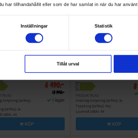
har tillhandahållit eller som de har samlat in när du har använt 
Inställningar
Statistik
50%
Tillåt urval
erad diskmaskin
Diskmaskin
trolux
EES48400L -
Cylinda
DM3238C- 5 års
rerad, Fördröjd start &
garanti!
ry
6 490:-
8
A
C
↑
G
12 990:-
KTBLAD
PRODUKTBLAD
I lager
g belysning (Ja/Nej):
Invändig belysning (Ja/Nej): Ja
Toppkorg (Ja/Nej): Nej
g (Ja/Nej): Ja
Ljudnivå (dBA): 44
å (dBA): 44
KÖP
KÖP