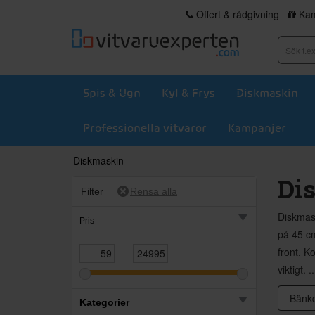
Offert & rådgivning
Kam
Spis & Ugn
Kyl & Frys
Diskmaskin
Professionella vitvaror
Kampanjer
Diskmaskin
Di
Filter
Diskmask
Pris
på 45 cm
front. K
–
viktigt. .
Bänkd
Kategorier