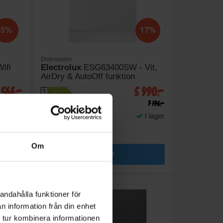
5%
17%
Diskmaskin
ifi
Electrolux
ESG63400SW - Vit,
AirDry & AutoOff funktion
 566:-
5 990:-
A
C
↑
G
7 995:-
7 196:-
PRODUKTBLAD
I lager
Invändig belysning (Ja/Nej):
Nej
Toppkorg (Ja/Nej): Ja
Ljudnivå (dBA): 44
Om
KÖP
andahålla funktioner för
n information från din enhet
 tur kombinera informationen