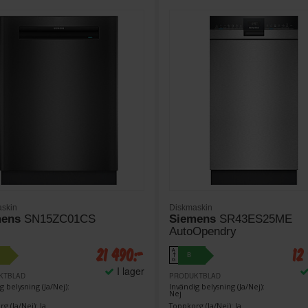
skin
Diskmaskin
mens
SN15ZC01CS
Siemens
SR43ES25ME
AutoOpendry
21 490:-
12
A
B
↑
G
I lager
KTBLAD
PRODUKTBLAD
g belysning (Ja/Nej):
Invändig belysning (Ja/Nej):
Nej
g (Ja/Nej): Ja
Toppkorg (Ja/Nej): Ja