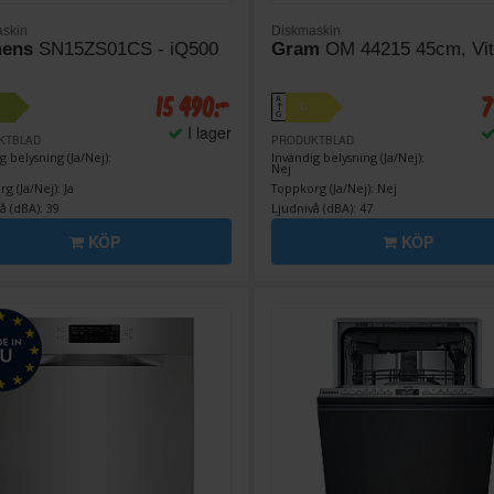
skin
Diskmaskin
mens
SN15ZS01CS - iQ500
Gram
OM 44215 45cm, Vit
15 490:-
7
A
D
↑
G
I lager
KTBLAD
PRODUKTBLAD
g belysning (Ja/Nej):
Invändig belysning (Ja/Nej):
Nej
g (Ja/Nej): Ja
Toppkorg (Ja/Nej): Nej
å (dBA): 39
Ljudnivå (dBA): 47
KÖP
KÖP