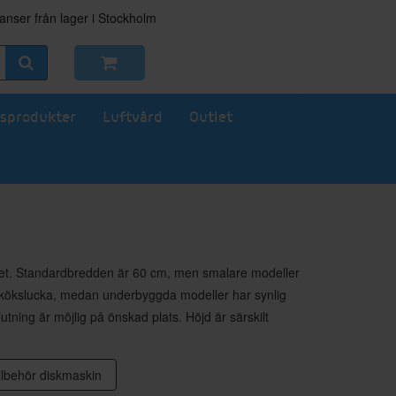
nser från lager i Stockholm
sprodukter
Luftvård
Outlet
köket. Standardbredden är 60 cm, men smalare modeller
 kökslucka, medan underbyggda modeller har synlig
utning är möjlig på önskad plats. Höjd är särskilt
llbehör diskmaskin