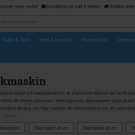
panjer varje vecka!
Kundtjänst på mail & telefon
Snabba levera
Tvätt & Tork
Hem & hushåll
Personvård
Utomhu
skmaskin
inens bredd och installationsform är avgörande faktorer vid val till 
 finns för mindre utrymmen. Helintegrerade diskmaskiner täcks av en
ontrollera att djup och höjd matchar din köksinredning och att vattenansl
..
Läs mer
iskmaskin
Diskmaskin 45 cm
Diskmaskin 60 cm
Ti