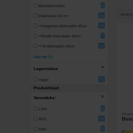
2
Bänkdiskmaskin
Sortera
34
Diskmaskin 45 cm
15
Integrerad diskmaskin 45cm
7
Rostfri diskmaskin 45cm
12
Vit diskmaskin 45cm
182
Diskmaskin 60 cm
Visa fler (7)
82
Integrerad diskmaskin
Lagerstatus
44
Rostfri diskmaskin
72
I lager
7
Svart diskmaskin
Produktblad:
46
Vit diskmaskin
Varumärke:
23
Integrerad diskmaskin
6
Lofra
Integr
1
Tillbehör diskmaskin
15
AEG
Bos
9
Asko
A