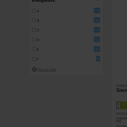
Energiklass:
15
A
39
B
74
C
52
D
30
E
8
F
Diskma
Sie
A
C
↑
G
PRODU
Invändi
Nej
Toppkor