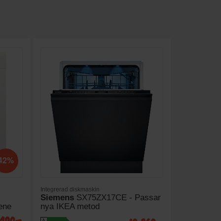
42%
Integrerad diskmaskin
-
Siemens
SX75ZX17CE - Passar
ene
nya IKEA metod
A