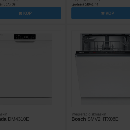
å (dBA): 39
Ljudnivå (dBA): 44
KÖP
KÖP
skin
Integrerad diskmaskin
nda
DM4310E
Bosch
SMV2HTX08E