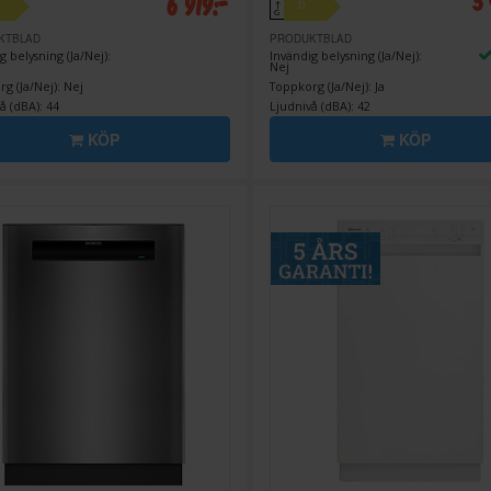
5
6 919:-
D
↑
G
KTBLAD
PRODUKTBLAD
g belysning (Ja/Nej):
Invändig belysning (Ja/Nej):
Nej
g (Ja/Nej): Nej
Toppkorg (Ja/Nej): Ja
å (dBA): 44
Ljudnivå (dBA): 42
KÖP
KÖP