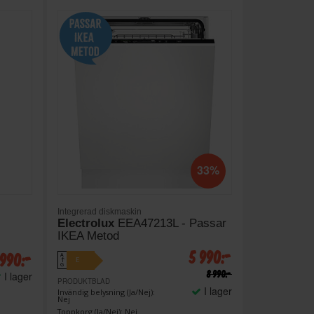
33%
Integrerad diskmaskin
Electrolux
EEA47213L - Passar
IKEA Metod
5 990:-
 990:-
A
E
↑
G
8 990:-
I lager
PRODUKTBLAD
I lager
Invändig belysning (Ja/Nej):
Nej
Toppkorg (Ja/Nej): Nej