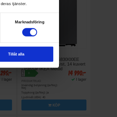
deras tjänster.
Marknadsföring
Tillåt alla
Integrerad diskmaskin
Samsung
DW60BG830I00EE
Integrerad - Extra tyst, 14 kuvert
- Passar IKEA Metod
 295:-
14 990:-
A
B
↑
G
I lager
I lager
PRODUKTBLAD
Invändig belysning (Ja/Nej):
Nej
Toppkorg (Ja/Nej): Ja
Ljudnivå (dBA): 40
KÖP