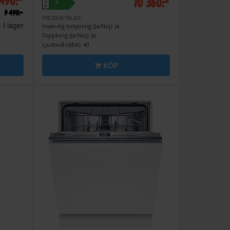
 490:-
10 360:-
B
↑
G
9 490:-
PRODUKTBLAD
I lager
Invändig belysning (Ja/Nej): Ja
Toppkorg (Ja/Nej): Ja
Ljudnivå (dBA): 40
KÖP