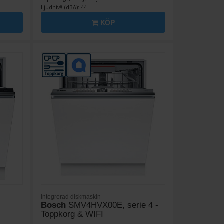
Ljudnivå (dBA): 44
KÖP
Integrerad diskmaskin
Bosch
SMV4HVX00E, serie 4 -
Toppkorg & WIFI