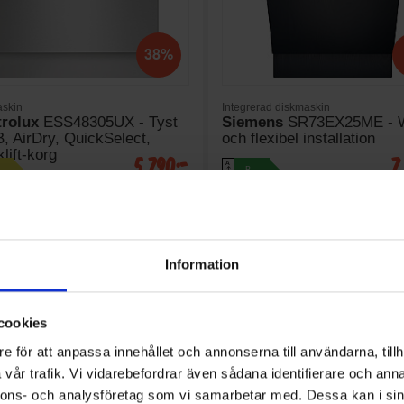
38%
skin
Integrerad diskmaskin
trolux
ESS48305UX - Tyst
Siemens
SR73EX25ME - W
, AirDry, QuickSelect,
och flexibel installation
lift-korg
5 790:-
7
A
B
↑
G
9 395:-
KTBLAD
PRODUKTBLAD
I lager
g belysning (Ja/Nej):
Invändig belysning (Ja/Nej):
Nej
g (Ja/Nej): Ja
Toppkorg (Ja/Nej): Ja
å (dBA): 42
Ljudnivå (dBA): 44
Information
KÖP
KÖP
cookies
e för att anpassa innehållet och annonserna till användarna, tillh
vår trafik. Vi vidarebefordrar även sådana identifierare och anna
nnons- och analysföretag som vi samarbetar med. Dessa kan i sin