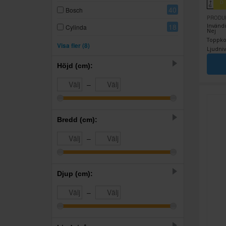
D
↑
G
40
Bosch
PRODU
18
Invändi
Cylinda
Nej
Toppkor
33
Electrolux
Visa fler (8)
Ljudniv
15
Gram
Höjd (cm):
1
Grundig
–
2
LG
33
SMEG
Bredd (cm):
11
Samsung
–
25
Siemens
11
Whirlpool
Djup (cm):
–