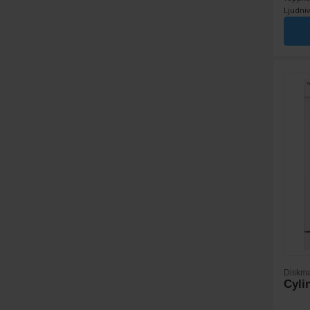
Ljudniv
Diskma
Cyli