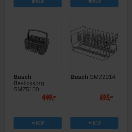
KÖP
KÖP
Bosch
Bosch
SMZ2014
Bestickkorg
SMZ5100
449:-
695:-
KÖP
KÖP