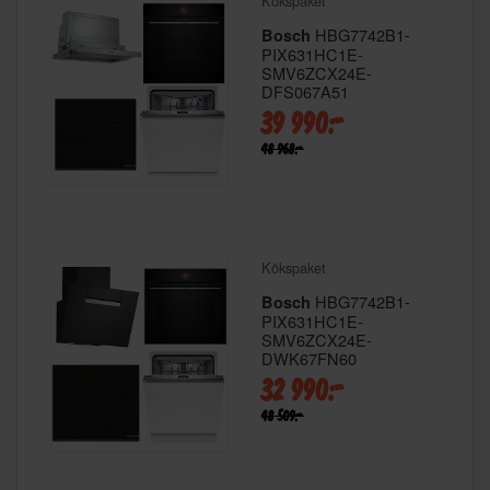
Kökspaket
HBG7742B1-
Bosch
PIX631HC1E-
SMV6ZCX24E-
DFS067A51
39 990:-
48 968:-
Kökspaket
HBG7742B1-
Bosch
PIX631HC1E-
SMV6ZCX24E-
DWK67FN60
32 990:-
48 509:-