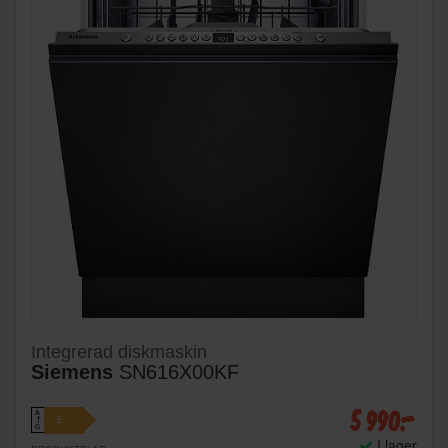
Integrerad diskmaskin
Siemens
SN616X00KF
5 990:-
A
E
↑
G
I lager