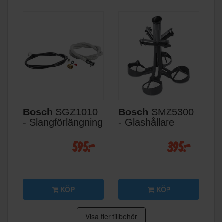
Bosch
SGZ1010
Bosch
SMZ5300
- Slangförlängning
- Glashållare
595:-
395:-
KÖP
KÖP
Visa fler tillbehör