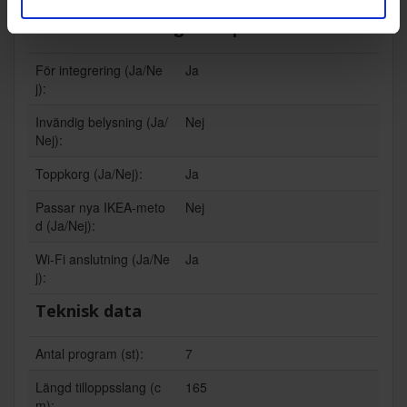
Funktioner och egenskaper
För integrering (Ja/Ne
Ja
j):
Invändig belysning (Ja/
Nej
Nej):
Toppkorg (Ja/Nej):
Ja
Passar nya IKEA-meto
Nej
d (Ja/Nej):
Wi-Fi anslutning (Ja/Ne
Ja
j):
Teknisk data
Antal program (st):
7
Längd tilloppsslang (c
165
m):