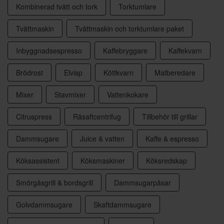
Kombinerad tvätt och tork
Torktumlare
Tvättmaskin
Tvättmaskin och torktumlare paket
Inbyggnadsespresso
Kaffebryggare
Kaffekvarn
Brödrost
Elvisp
Köttkvarn
Matberedare
Mixer
Stavmixer
Vattenkokare
Citruspress
Råsaftcentrifug
Tillbehör till grillar
Dammsugare
Juice & vatten
Kaffe & espresso
Köksassistent
Köksmaskiner
Köksredskap
Smörgåsgrill & bordsgrill
Dammsugarpåsar
Golvdammsugare
Skaftdammsugare