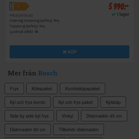
5 990:-
A
E
↑
G
I lager
PRODUKTBLAD
Invändig belysning (Ja/Nej): Nej
Toppkorg (Ja/Nej): Nej
Ljudnivå (dBA): 48
KÖP
Mer från
Bosch
Frys
Kökspaket
Kombiskåpspaket
Kyl och frys kombi
Kyl och frys paket
Kylskåp
Side by side kyl frys
Vinkyl
Diskmaskin 45 cm
Diskmaskin 60 cm
Tillbehör diskmaskin