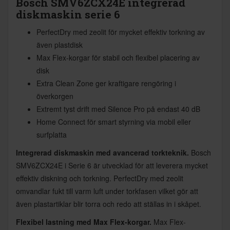
Bosch SMV6ZCX24E integrerad
diskmaskin serie 6
PerfectDry med zeolit för mycket effektiv torkning av
även plastdisk
Max Flex-korgar för stabil och flexibel placering av
disk
Extra Clean Zone ger kraftigare rengöring i
överkorgen
Extremt tyst drift med Silence Pro på endast 40 dB
Home Connect för smart styrning via mobil eller
surfplatta
Integrerad diskmaskin med avancerad torkteknik.
Bosch
SMV6ZCX24E i Serie 6 är utvecklad för att leverera mycket
effektiv diskning och torkning. PerfectDry med zeolit
omvandlar fukt till varm luft under torkfasen vilket gör att
även plastartiklar blir torra och redo att ställas in i skåpet.
Flexibel lastning med Max Flex-korgar.
Max Flex-