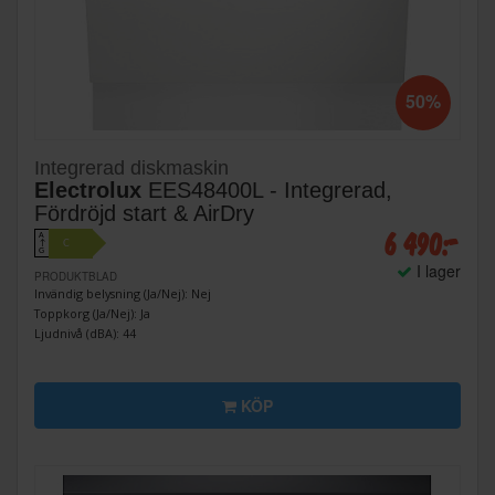
50%
Integrerad diskmaskin
Electrolux
EES48400L - Integrerad,
Fördröjd start & AirDry
6 490:-
A
C
↑
G
I lager
PRODUKTBLAD
Invändig belysning (Ja/Nej): Nej
Toppkorg (Ja/Nej): Ja
Ljudnivå (dBA): 44
KÖP