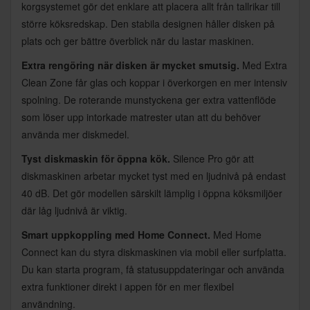
korgsystemet gör det enklare att placera allt från tallrikar till
större köksredskap. Den stabila designen håller disken på
plats och ger bättre överblick när du lastar maskinen.
Extra rengöring när disken är mycket smutsig.
Med Extra
Clean Zone får glas och koppar i överkorgen en mer intensiv
spolning. De roterande munstyckena ger extra vattenflöde
som löser upp intorkade matrester utan att du behöver
använda mer diskmedel.
Tyst diskmaskin för öppna kök.
Silence Pro gör att
diskmaskinen arbetar mycket tyst med en ljudnivå på endast
40 dB. Det gör modellen särskilt lämplig i öppna köksmiljöer
där låg ljudnivå är viktig.
Smart uppkoppling med Home Connect.
Med Home
Connect kan du styra diskmaskinen via mobil eller surfplatta.
Du kan starta program, få statusuppdateringar och använda
extra funktioner direkt i appen för en mer flexibel
användning.