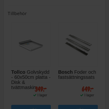
Tillbehör
Tollco
Golvskydd
Bosch
Foder och
- 60x50cm platta -
fastsättningssats
Disk &
349:-
649:-
tvättmaskin
I lager
I lager