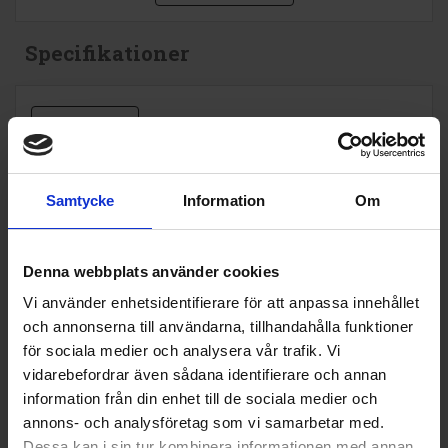
Specifikationer
Datablad
Produktblad:
Samtycke
Information
Om
Varumärke:
Bosch
Modellbeteckning:
SMV6ZCX24E
Denna webbplats använder cookies
Höjd (cm):
81.5
Vi använder enhetsidentifierare för att anpassa innehållet
Max höjd (cm):
87.5
och annonserna till användarna, tillhandahålla funktioner
för sociala medier och analysera vår trafik. Vi
Min höjd (cm):
81.5
vidarebefordrar även sådana identifierare och annan
Bredd (cm):
59.8
information från din enhet till de sociala medier och
annons- och analysföretag som vi samarbetar med.
Djup (cm):
55
Dessa kan i sin tur kombinera informationen med annan