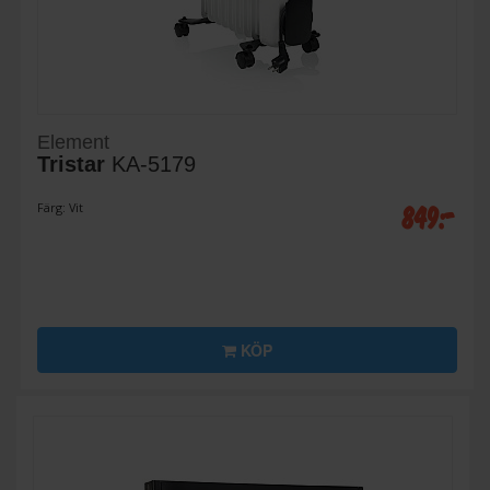
Element
Tristar
KA-5179
849:-
Färg: Vit
KÖP