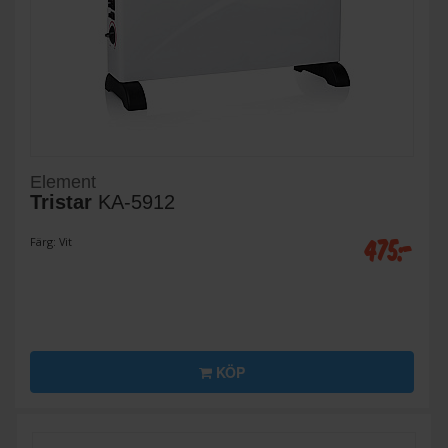
Element
Tristar
KA-5912
475:-
Färg: Vit
KÖP