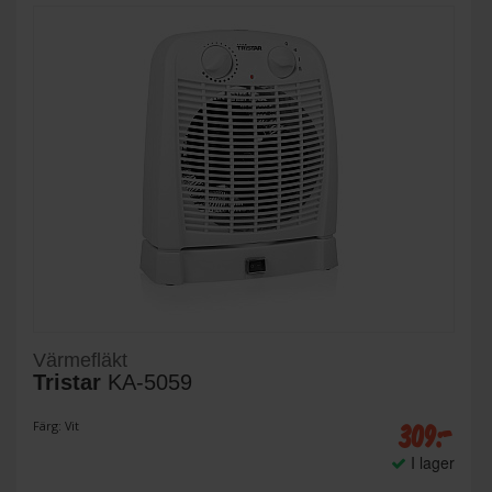
Värmefläkt
Tristar
KA-5059
309:-
Färg: Vit
I lager