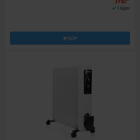
170:-
I lager
KÖP