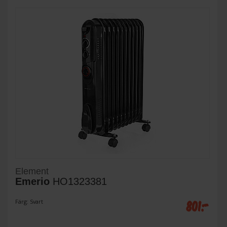
Element
Emerio
HO1323381
801:-
Färg: Svart