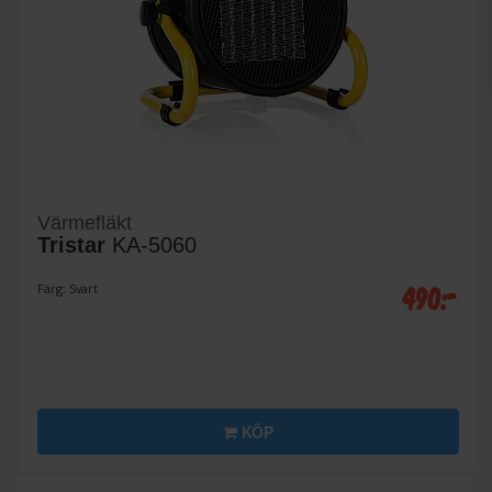
Värmefläkt
Tristar
KA-5060
490:-
Färg: Svart
KÖP