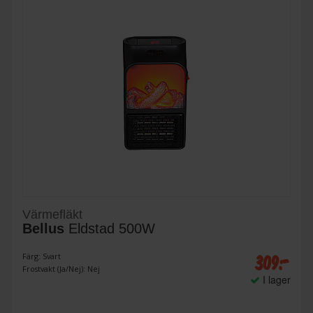
Värmefläkt
Bellus
Eldstad 500W
309:-
Färg: Svart
Frostvakt (Ja/Nej): Nej
I lager