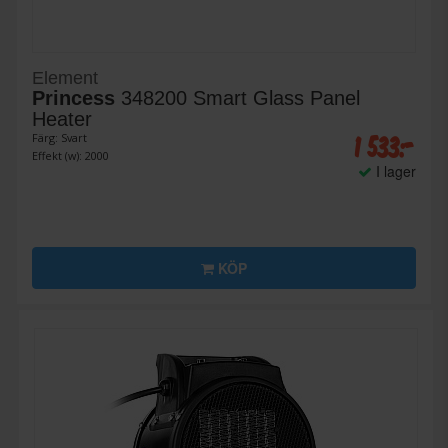
Element
Princess
348200 Smart Glass Panel
Heater
1 533:-
Färg: Svart
Effekt (w): 2000
I lager
KÖP