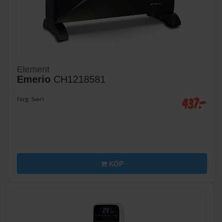
Element
Emerio
CH1218581
437:-
Färg: Svart
KÖP