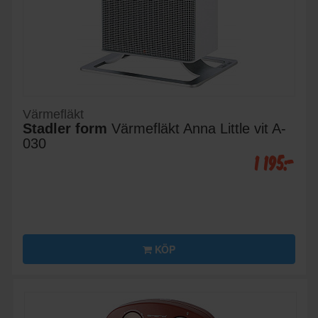
Värmefläkt
Stadler form
Värmefläkt Anna Little vit A-
030
1 195:-
KÖP