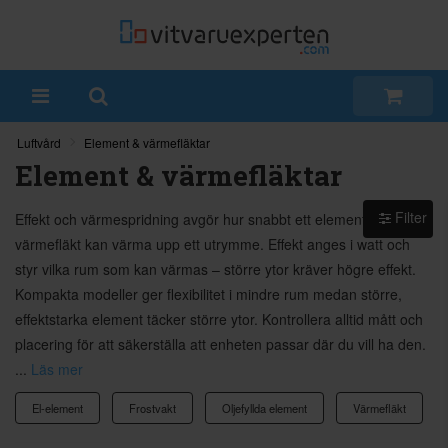
Luftvård
Element & värmefläktar
Element & värmefläktar
Filter
Effekt och värmespridning avgör hur snabbt ett element eller en
värmefläkt kan värma upp ett utrymme. Effekt anges i watt och
styr vilka rum som kan värmas – större ytor kräver högre effekt.
Kompakta modeller ger flexibilitet i mindre rum medan större,
effektstarka element täcker större ytor. Kontrollera alltid mått och
placering för att säkerställa att enheten passar där du vill ha den.
...
Läs mer
El-element
Frostvakt
Oljefyllda element
Värmefläkt