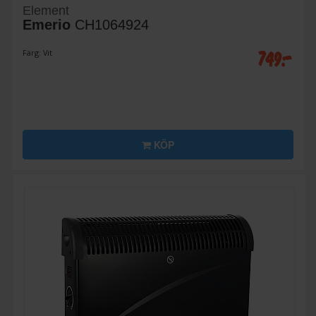
Element
Emerio
CH1064924
749:-
Färg: Vit
KÖP