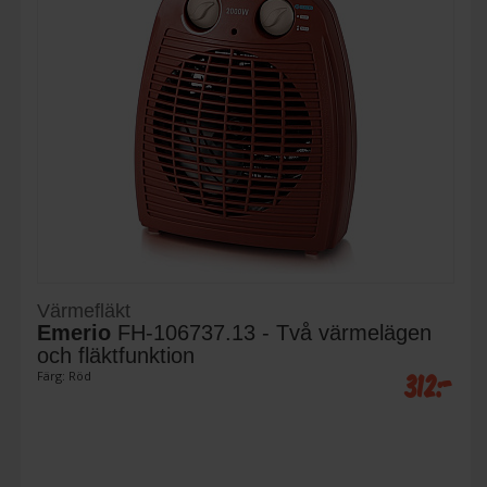
Värmefläkt
Emerio
FH-106737.13 - Två värmelägen
och fläktfunktion
312:-
Färg: Röd