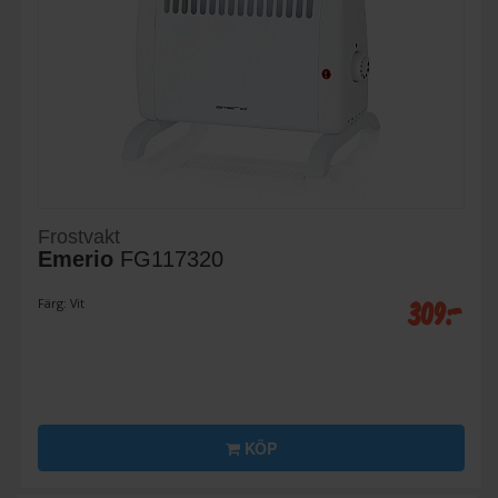
Frostvakt
Emerio
FG117320
309:-
Färg: Vit
KÖP