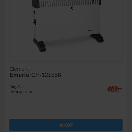
Element
Emerio
CH-121858
409:-
Färg: Vit
Effekt (w): 2000
KÖP