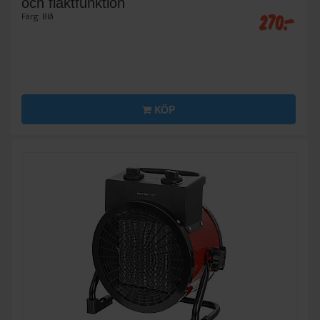
och fläktfunktion
270:-
Färg: Blå
KÖP