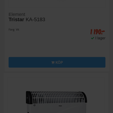
Element
Tristar
KA-5183
1 190:-
Färg: Vit
I lager
KÖP