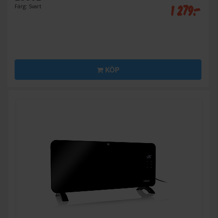
1 279:-
Färg: Svart
KÖP