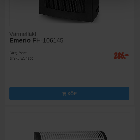
Värmefläkt
Emerio
FH-106145
286:-
Färg: Svart
Effekt (w): 1800
KÖP