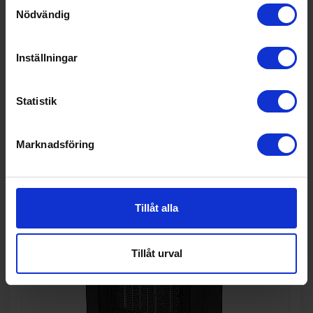
Samtyckesval
Tristar
KA-5189
Nödvändig
1 095:-
Färg: Vit
I lager
Inställningar
Statistik
KÖP
Marknadsföring
Tillåt alla
Tillåt urval