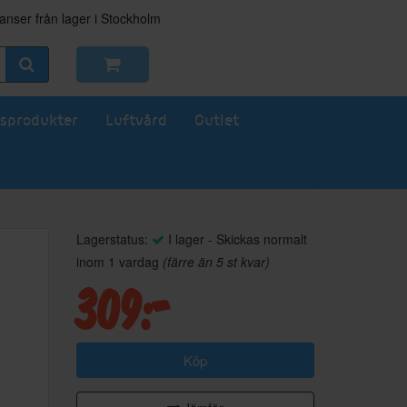
nser från lager i Stockholm
sprodukter
Luftvård
Outlet
Lagerstatus:
I lager - Skickas normalt
inom 1 vardag
(färre än 5 st kvar)
309:-
Köp