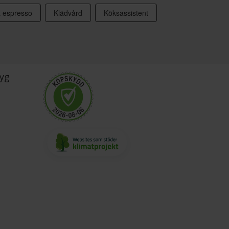
& espresso
Klädvård
Köksassistent
yg