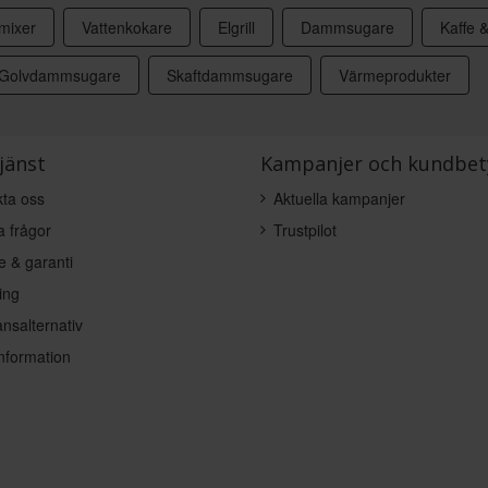
mixer
Vattenkokare
Elgrill
Dammsugare
Kaffe 
Golvdammsugare
Skaftdammsugare
Värmeprodukter
jänst
Kampanjer och kundbet
ta oss
Aktuella kampanjer
a frågor
Trustpilot
e & garanti
ing
nsalternativ
nformation