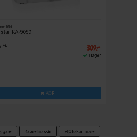
mefläkt
istar
KA-5059
309:-
: Vit
I lager
KÖP
yggare
Kapselmaskin
Mjölkskummare