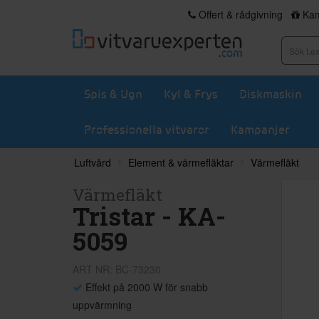
Offert & rådgivning
Kam
Spis & Ugn
Kyl & Frys
Diskmaskin
Professionella vitvaror
Kampanjer
Luftvård
Element & värmefläktar
Värmefläkt
Värmefläkt
Tristar - KA-
5059
ART NR: BC-73230
Effekt på 2000 W för snabb
uppvärmning