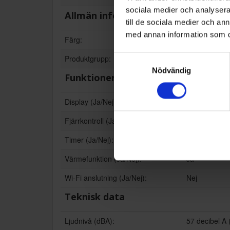
sociala medier och analysera 
Allmän information
till de sociala medier och a
med annan information som du 
Färg:
Vit
Produktgrupp:
Värmefläkt
Samtyckesval
Nödvändig
Funktioner och egenskaper
Display (Ja/Nej):
Nej
Fjärrkontroll (Ja/Nej):
Nej
Timer (Ja/Nej):
Nej
Värmefunktion (Ja/Nej):
Ja
Wi-Fi anslutning (Ja/Nej):
Nej
Teknisk data
Ljudnivå (dBA):
57 decibel A 