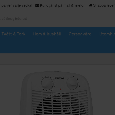
panjer varje vecka!
Kundtjänst på mail & telefon
Snabba levera
Tvätt & Tork
Hem & hushåll
Personvård
Utomhu