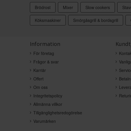
Brödrost
Mixer
Slow cookers
Stav
Köksmaskiner
Smörgåsgrill & bordsgrill
Information
Kundt
För företag
Kontak
Frågor & svar
Vanlig
Karriär
Servic
Offert
Betaln
Om oss
Levera
Integritetspolicy
Returi
Allmänna villkor
Tillgänglighetsredogörelse
Varumärken