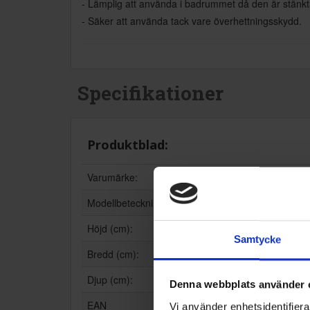
- Lämplig att använda i badrummet då den är stänkt
- Säker att använda tack vare överhettningsskydd.
Specifikationer
Produktblad:
Varumärke:
Tristar
Modellbeteckning:
KA-5059
Höjd (cm):
29.2
Samtycke
Bredd (cm):
23.3
Djup (cm):
12.5
Denna webbplats använder 
EAN
8713016089
Vi använder enhetsidentifierar