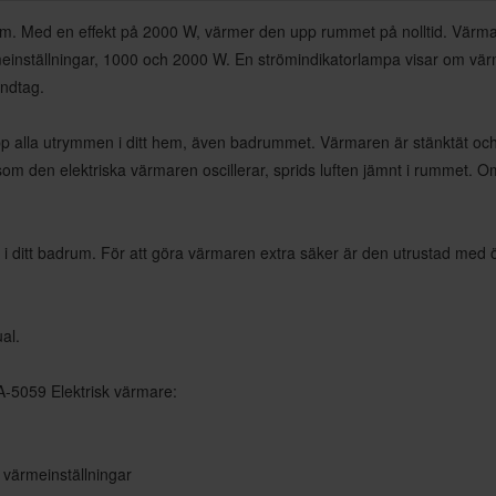
hem. Med en effekt på 2000 W, värmer den upp rummet på nolltid. Värmar
meinställningar, 1000 och 2000 W. En strömindikatorlampa visar om värm
andtag.
 upp alla utrymmen i ditt hem, även badrummet. Värmaren är stänktät och
som den elektriska värmaren oscillerar, sprids luften jämnt i rummet. Om 
 i ditt badrum. För att göra värmaren extra säker är den utrustad med 
al.
 KA-5059 Elektrisk värmare:
a värmeinställningar