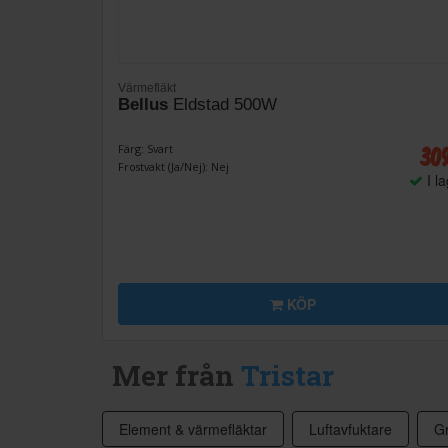
Värmefläkt
Bellus
Eldstad 500W
30
Färg: Svart
Frostvakt (Ja/Nej): Nej
I l
KÖP
Mer från
Tristar
Element & värmefläktar
Luftavfuktare
Gr