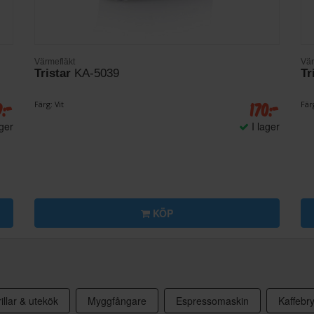
Värmefläkt
Vär
Tristar
KA-5039
Tr
9:-
170:-
Färg: Vit
Färg
ager
I lager
KÖP
illar & utekök
Myggfångare
Espressomaskin
Kaffebr