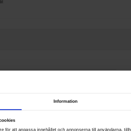
ät
Information
cookies
496
e för att anpassa innehållet och annonserna till användarna, tillh