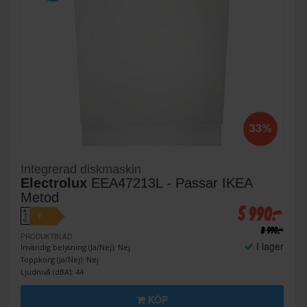
33%
Integrerad diskmaskin
Electrolux
EEA47213L - Passar IKEA
Metod
5 990:-
A
E
↑
G
8 990:-
PRODUKTBLAD
I lager
Invändig belysning (Ja/Nej): Nej
Toppkorg (Ja/Nej): Nej
Ljudnivå (dBA): 44
KÖP