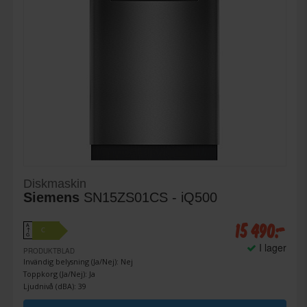
Diskmaskin
Siemens
SN15ZS01CS - iQ500
15 490:-
A
C
↑
G
I lager
PRODUKTBLAD
Invändig belysning (Ja/Nej): Nej
Toppkorg (Ja/Nej): Ja
Ljudnivå (dBA): 39