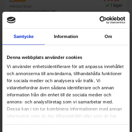
I lager
PRODUKTBLAD
Invändig belysning (Ja/Nej): Nej
Toppkorg (Ja/Nej): Nej
Ljudnivå (dBA): 45
KÖP
Samtycke
Information
Om
Denna webbplats använder cookies
Vi använder enhetsidentifierare för att anpassa innehållet
och annonserna till användarna, tillhandahålla funktioner
för sociala medier och analysera vår trafik. Vi
vidarebefordrar även sådana identifierare och annan
information från din enhet till de sociala medier och
annons- och analysföretag som vi samarbetar med.
Dessa kan i sin tur kombinera informationen med annan
information som du har tillhandahållit eller som de har
samlat in när du har använt deras tjänster.