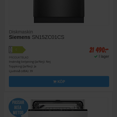
Diskmaskin
Siemens
SN15ZC01CS
21 490:-
A
C
↑
G
I lager
PRODUKTBLAD
Invändig belysning (Ja/Nej): Nej
Toppkorg (Ja/Nej): Ja
Ljudnivå (dBA): 39
KÖP