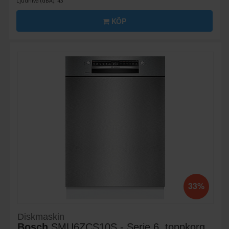
Ljudnivå (dBA): 43
KÖP
33%
Diskmaskin
Bosch
SMU6ZCS10S - Serie 6, toppkorg,