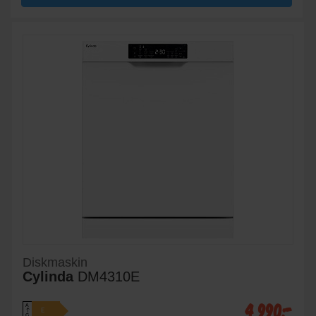
Diskmaskin
Cylinda
DM4310E
4 990:-
A
E
↑
G