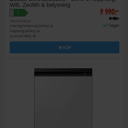
Wifi, Zeolith & belysning
9 990:-
A
B
↑
G
14 990:-
PRODUKTBLAD
I lager
Invändig belysning (Ja/Nej): Ja
Toppkorg (Ja/Nej): Ja
Ljudnivå (dBA): 40
KÖP