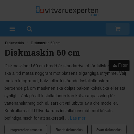
Diskmaskin
Diskmaskin 60 cm
Diskmaskin 60 cm
Filter
Diskmaskiner i 60 cm bredd är standardvalet för fullstora kök och
ska alltid mätas noggrant mot platsens tillgängliga utrymme. Välj
mellan integrerad, halv- eller fristående installationsform
beroende på om maskinen ska döljas bakom kökslucka eller stå
synligt. Tänk på att installationen kan kräva anpassning för
vattenanslutning och el, särskilt vid utbyte av äldre modeller.
Kontrollera alltid tillverkarens installationsmått mot kökets
befintliga nisch för att säkerställ ...
Läs mer
Integrerad diskmaskin
Rostfri diskmaskin
Svart diskmaskin