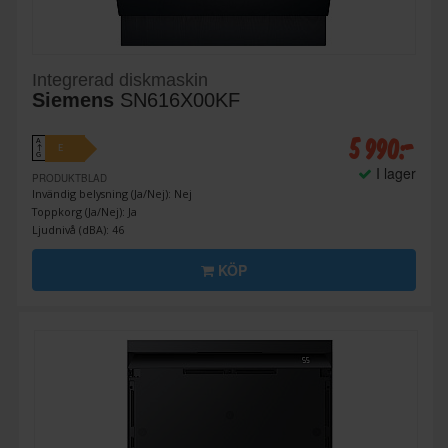
Integrerad diskmaskin
Siemens
SN616X00KF
5 990:-
A
E
↑
G
I lager
PRODUKTBLAD
Invändig belysning (Ja/Nej): Nej
Toppkorg (Ja/Nej): Ja
Ljudnivå (dBA): 46
KÖP