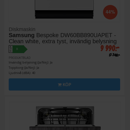
44%
Diskmaskin
Samsung
Bespoke DW60BB890UAPET -
Clean white, extra tyst, invändig belysning
9 990:-
A
B
↑
G
17 748:-
PRODUKTBLAD
Invändig belysning (Ja/Nej): Ja
Toppkorg (Ja/Nej): Ja
Ljudnivå (dBA): 40
KÖP