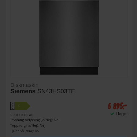
Diskmaskin
Siemens
SN43HS03TE
6 895:-
A
C
↑
G
I lager
PRODUKTBLAD
Invändig belysning (Ja/Nej): Nej
Toppkorg (Ja/Nej): Nej
Ljudnivå (dBA): 46