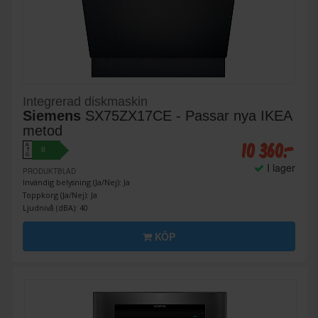
Integrerad diskmaskin
Siemens
SX75ZX17CE - Passar nya IKEA
metod
10 360:-
A
B
↑
G
I lager
PRODUKTBLAD
Invändig belysning (Ja/Nej): Ja
Toppkorg (Ja/Nej): Ja
Ljudnivå (dBA): 40
KÖP