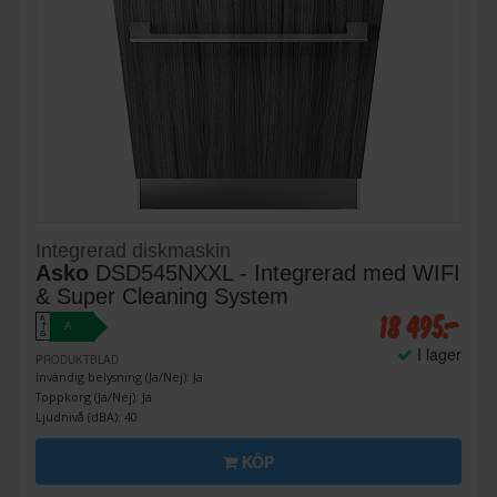
Integrerad diskmaskin
Asko
DSD545NXXL - Integrerad med WIFI
& Super Cleaning System
18 495:-
A
A
↑
G
I lager
PRODUKTBLAD
Invändig belysning (Ja/Nej): Ja
Toppkorg (Ja/Nej): Ja
Ljudnivå (dBA): 40
KÖP