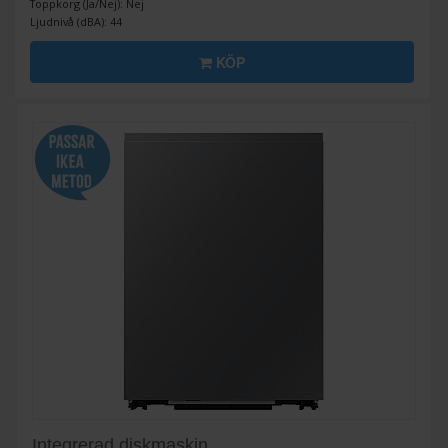
Toppkorg (Ja/Nej): Nej
Ljudnivå (dBA): 44
KÖP
Integrerad diskmaskin