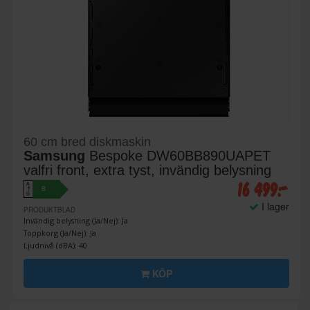
60 cm bred diskmaskin
Samsung
Bespoke DW60BB890UAPET
valfri front, extra tyst, invändig belysning
16 499:-
A
B
↑
G
I lager
PRODUKTBLAD
Invändig belysning (Ja/Nej): Ja
Toppkorg (Ja/Nej): Ja
Ljudnivå (dBA): 40
KÖP