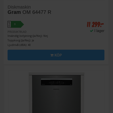
Diskmaskin
Gram
OM 64477 R
11 299:-
A
B
↑
G
I lager
PRODUKTBLAD
Invändig belysning (Ja/Nej): Nej
Toppkorg (Ja/Nej): Ja
Ljudnivå (dBA): 40
KÖP