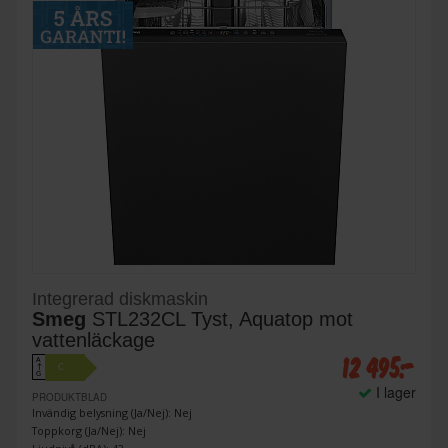
Integrerad diskmaskin
Smeg
STL232CL Tyst, Aquatop mot
vattenläckage
12 495:-
A
C
↑
G
I lager
PRODUKTBLAD
Invändig belysning (Ja/Nej): Nej
Toppkorg (Ja/Nej): Nej