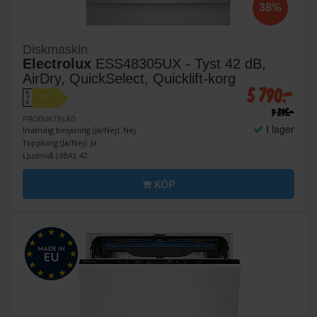
38%
Diskmaskin
Electrolux
ESS48305UX - Tyst 42 dB,
AirDry, QuickSelect, Quicklift-korg
5 790:-
A
D
↑
G
9 395:-
PRODUKTBLAD
I lager
Invändig belysning (Ja/Nej): Nej
Toppkorg (Ja/Nej): Ja
Ljudnivå (dBA): 42
KÖP