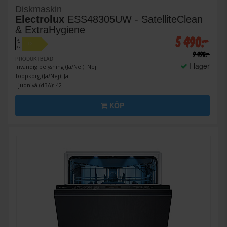
Diskmaskin
Electrolux
ESS48305UW - SatelliteClean
& ExtraHygiene
5 490:-
A
D
↑
G
9 490:-
PRODUKTBLAD
I lager
Invändig belysning (Ja/Nej): Nej
Toppkorg (Ja/Nej): Ja
Ljudnivå (dBA): 42
KÖP