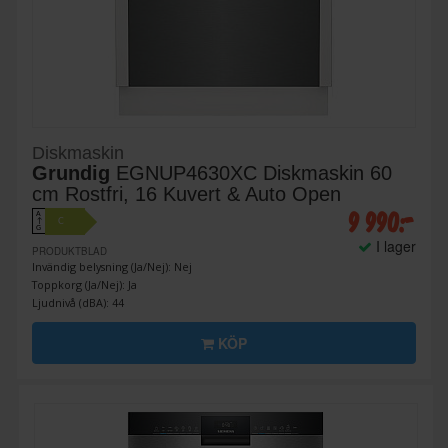
Diskmaskin
Grundig
EGNUP4630XC Diskmaskin 60
cm Rostfri, 16 Kuvert & Auto Open
9 990:-
A
C
↑
G
I lager
PRODUKTBLAD
Invändig belysning (Ja/Nej): Nej
Toppkorg (Ja/Nej): Ja
Ljudnivå (dBA): 44
KÖP