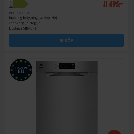
11 695:-
A
C
↑
G
PRODUKTBLAD
Invändig belysning (Ja/Nej): Nej
Toppkorg (Ja/Nej): Ja
Ljudnivå (dBA): 46
KÖP