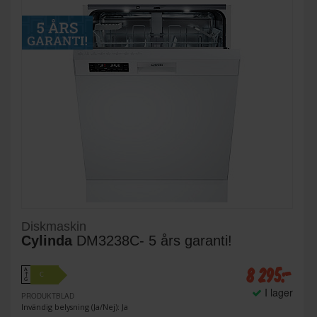
Diskmaskin
Cylinda
DM3238C- 5 års garanti!
8 295:-
A
C
↑
G
I lager
PRODUKTBLAD
Invändig belysning (Ja/Nej): Ja