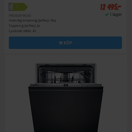
12 495:-
A
C
↑
G
I lager
PRODUKTBLAD
Invändig belysning (Ja/Nej): Nej
Toppkorg (Ja/Nej): Ja
Ljudnivå (dBA): 43
KÖP