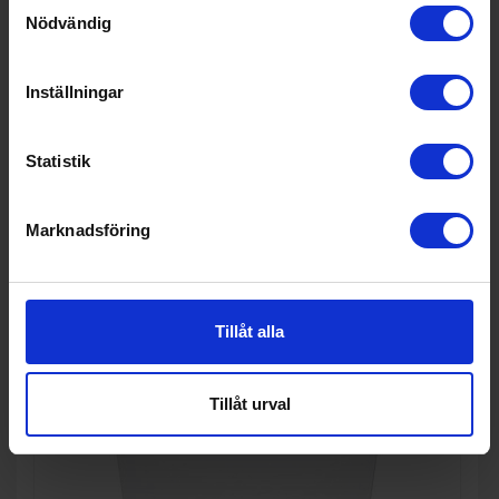
Samtyckesval
Nödvändig
Integrerad diskmaskin
Bosch
SMV2HTX08E
Inställningar
6 739:-
A
C
↑
G
I lager
Statistik
PRODUKTBLAD
Invändig belysning (Ja/Nej): Nej
Toppkorg (Ja/Nej): Nej
Ljudnivå (dBA): 46
Marknadsföring
KÖP
Tillåt alla
Tillåt urval