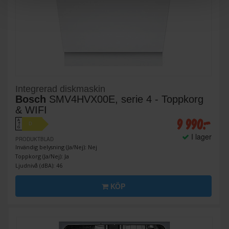
Integrerad diskmaskin
Bosch
SMV4HVX00E, serie 4 - Toppkorg
& WIFI
9 990:-
A
D
↑
G
I lager
PRODUKTBLAD
Invändig belysning (Ja/Nej): Nej
Toppkorg (Ja/Nej): Ja
Ljudnivå (dBA): 46
KÖP