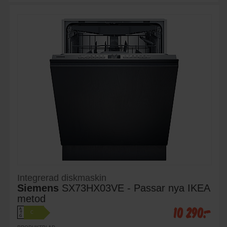
Integrerad diskmaskin
Siemens
SX73HX03VE - Passar nya IKEA
metod
10 290:-
A
C
↑
G