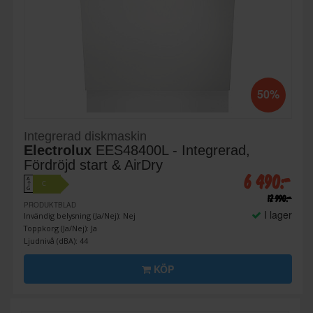
50%
Integrerad diskmaskin
Electrolux
EES48400L - Integrerad,
Fördröjd start & AirDry
6 490:-
A
C
↑
G
12 990:-
PRODUKTBLAD
I lager
Invändig belysning (Ja/Nej): Nej
Toppkorg (Ja/Nej): Ja
Ljudnivå (dBA): 44
KÖP