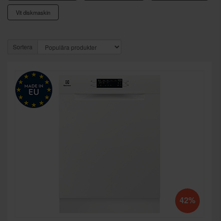
Vit diskmaskin
Sortera
42%