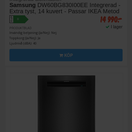
Samsung
DW60BG830I00EE Integrerad -
Extra tyst, 14 kuvert - Passar IKEA Metod
14 990:-
A
B
↑
G
I lager
PRODUKTBLAD
Invändig belysning (Ja/Nej): Nej
Toppkorg (Ja/Nej): Ja
Ljudnivå (dBA): 40
KÖP