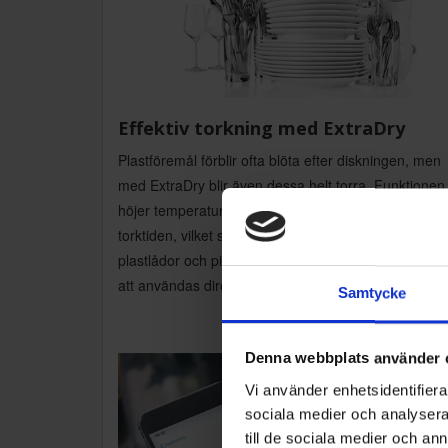
Effektiv torkning med ExtraDry
Plastföremål förblir ofta blöta efter diskningen, men
med ExtraDry blir även dessa helt torra. Funktionen
höjer temperaturen i slutsköljningen och förlänger
torktiden, vilket säkerställer att även nappflaskor,
plastlådor och picknickserviser blir helt torra och re
att användas direkt.
Samtycke
Denna webbplats använder 
Vi använder enhetsidentifierar
sociala medier och analysera 
till de sociala medier och a