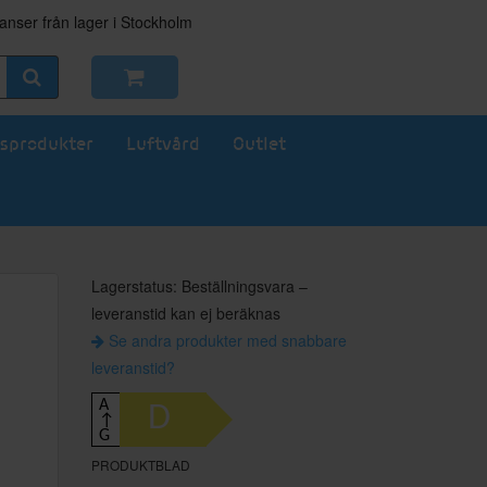
nser från lager i Stockholm
sprodukter
Luftvård
Outlet
Lagerstatus: Beställningsvara –
leveranstid kan ej beräknas
Se andra produkter med snabbare
leveranstid?
A
D
↑
G
PRODUKTBLAD