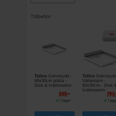
Tillbehör
Tollco
Golvskydd -
Tollco
Golvskyd
60x50cm platta -
Vattenlarm -
Disk & tvättmaskin
60x50cm - Disk 
tvättmaskin
349:-
795
I lager
I lag