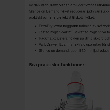
medan VarioDrawer-lådan erbjuder flexibelt utrymm
Silence on Demand, vilket reducerar ljudnivån i upp t
praktiskt och energieffektivt tillskott i köket.
ExtraDry: extra noggrann torkning av svårtork
Testad hygienkvalitet: Bekräftad hygiennivå
Rackmatic: justera höjden på din diskkorg och 
VarioDrawer-lådan har extra djupa urtag för stö
Silence on demand: upp till 30 min ljudreduce
Bra praktiska funktioner: