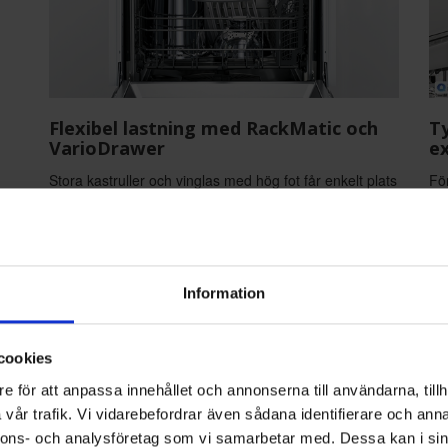
Flexibel lastning med RackMatic och
Ty
VarioDrawer
e
Stora kastruller och vinglas med hög fot får enkelt plats
Fö
tack vare RackMatic, som gör det möjligt att justera
via
den övre diskkorgen i tre olika nivåer. VarioDrawer, en
upp
extra toppkorg, skapar en tredje lastningsnivå perfekt
lj
do
för bestick, slevar och espressokoppar. Genom att
sp
Information
frigöra utrymme i underkorgen får diskmaskinen plats
vat
för upp till 14 kuvert i en 60 cm-modell.
min
cookies
e för att anpassa innehållet och annonserna till användarna, tillh
vår trafik. Vi vidarebefordrar även sådana identifierare och anna
nnons- och analysföretag som vi samarbetar med. Dessa kan i sin