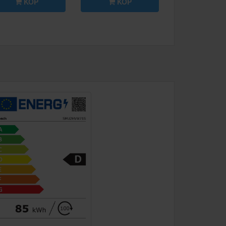
KÖP
KÖP