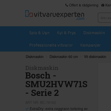
Offert & rådgivning
Kam
Spis & Ugn
Kyl & Frys
Diskmaskin
Professionella vitvaror
Kampanjer
Diskmaskin
Diskmaskin 60 cm
Vit diskmaskin
Diskmaskin
Bosch -
SMU2HVW71S
- Serie 2
ART NR: BC-78162
ExtraDry: extra noggrann torkning av