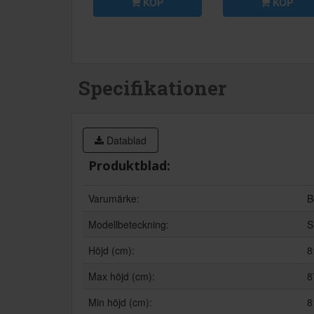
KÖP
KÖP
Specifikationer
Datablad
Produktblad:
Varumärke:
B
Modellbeteckning:
S
Höjd (cm):
8
Max höjd (cm):
8
Min höjd (cm):
8