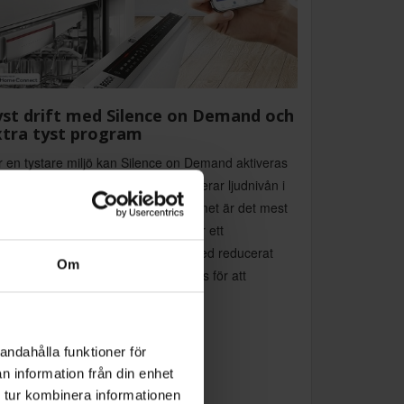
st drift med Silence on Demand och
xtra tyst program
r en tystare miljö kan Silence on Demand aktiveras
 Home Connect-appen, vilket reducerar ljudnivån i
 till 30 minuter. Extra tyst-programmet är det mest
uddämpade alternativet och använder ett
ecialanpassat Eco 50°C-program med reducerat
Om
tentryck och en längre rengöringsfas för att
imera bullret.
andahålla funktioner för
n information från din enhet
 tur kombinera informationen