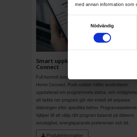
med annan information som du 
Samtyckesval
Nödvändig
Smart uppkoppling med Home
Connect
Full kontroll över diskmaskinen direkt från mobilen 
Home Connect. Push-notiser håller användaren
uppdaterad om programmets status, och möjlighete
att ladda ner program gör det enkelt att anpassa
diskningen efter specifika behov. Programassistent
hjälper till att välja rätt program baserat på diskens
smutsighet, energisparande preferenser och tid.
Produktinformation