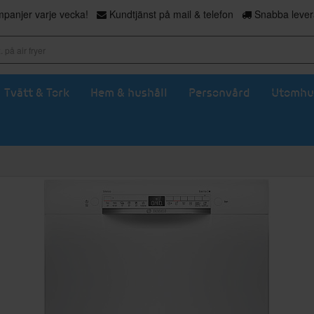
panjer varje vecka!
Kundtjänst på mail & telefon
Snabba levera
Tvätt & Tork
Hem & hushåll
Personvård
Utomhu