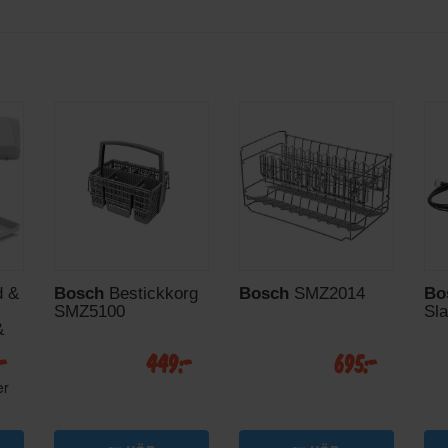
d &
Bosch
Bestickkorg
Bosch
SMZ2014
Bo
SMZ5100
Sla
&
:-
449:-
695:-
er