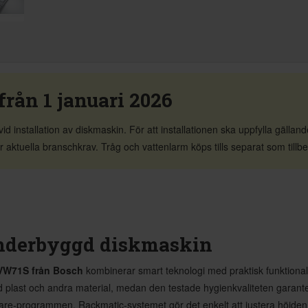
från 1 januari 2026
d installation av diskmaskin. För att installationen ska uppfylla gällan
aktuella branschkrav. Tråg och vattenlarm köps tills separat som tillbe
derbyggd diskmaskin
VW71S från Bosch
kombinerar smart teknologi med praktisk funktionalit
ad plast och andra material, medan den testade hygienkvaliteten gara
re-programmen. Rackmatic-systemet gör det enkelt att justera höjden på