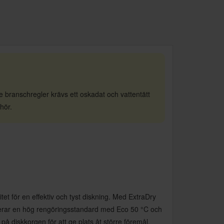
de branschregler krävs ett oskadat och vattentätt
hör.
et för en effektiv och tyst diskning. Med ExtraDry
nterar en hög rengöringsstandard med Eco 50 °C och
 diskkorgen för att ge plats åt större föremål,