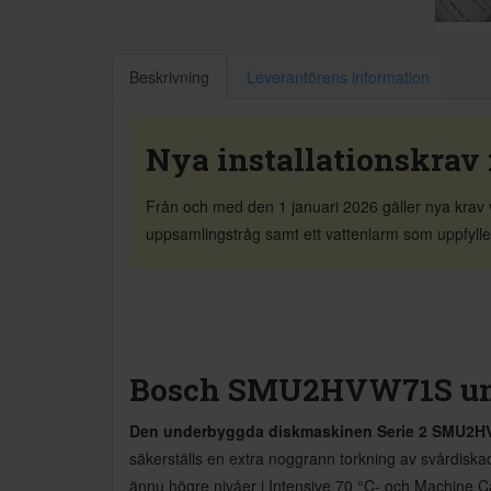
Beskrivning
Leverantörens information
Nya installationskrav 
Från och med den 1 januari 2026 gäller nya krav vi
uppsamlingstråg samt ett vattenlarm som uppfyller 
Bosch SMU2HVW71S un
Den underbyggda diskmaskinen Serie 2 SMU2H
säkerställs en extra noggrann torkning av svårdisk
ännu högre nivåer i Intensive 70 °C- och Machine Ca