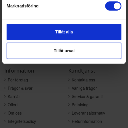
Marknadsföring
KÖP
Tillåt alla
Varumärken du älskar
Snabb leverans från Stockholm
Tillåt urval
Tips, råd & offert på mail och telefon
Information
Kundtjänst
För företag
Kontakta oss
Frågor & svar
Vanliga frågor
Karriär
Service & garanti
Offert
Betalning
Om oss
Leveransalternativ
Integritetspolicy
Returinformation