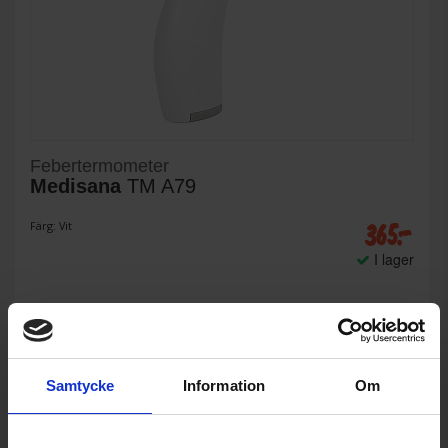
Febertermometer
Medisana
TM A79
365:-
Färg: Vit
I lager
KÖP
Samtycke
Information
Om