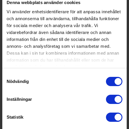
Denna webbplats använder cookies
Vi använder enhetsidentifierare för att anpassa innehållet
och annonserna till användarna, tillhandahålla funktioner
för sociala medier och analysera vår trafik. Vi
vidarebefordrar även sådana identifierare och annan
information från din enhet till de sociala medier och
annons- och analysföretag som vi samarbetar med.
Dessa kan i sin tur kombinera informationen med annan
information som du har tillhandahållit eller som de har
samlat in när du har använt deras tjänster.
Samtyckesval
Nödvändig
Febertermometer
Emerio
MT1058672
Inställningar
138:-
Färg: Grön
Statistik