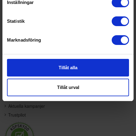
Inställningar
Information
Kundtjänst
För företag
Kontakta oss
Statistik
Frågor & svar
Vanliga frågor
Karriär
Service & garanti
Marknadsföring
Offert
Betalning
Om oss
Leveransalternativ
Integritetspolicy
Returinformation
Tillåt alla
Allmänna villkor
Tillgänglighetsredogörelse
Varumärken
Tillåt urval
Kampanjer och kundbetyg
Aktuella kampanjer
Trustpilot