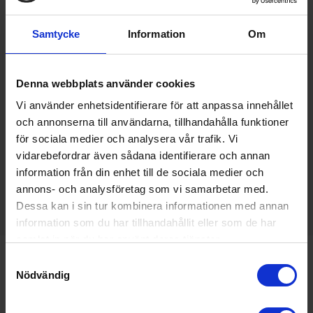
Samtycke
Information
Om
Denna webbplats använder cookies
Vi använder enhetsidentifierare för att anpassa innehållet
och annonserna till användarna, tillhandahålla funktioner
för sociala medier och analysera vår trafik. Vi
vidarebefordrar även sådana identifierare och annan
information från din enhet till de sociala medier och
annons- och analysföretag som vi samarbetar med.
Dessa kan i sin tur kombinera informationen med annan
information som du har tillhandahållit eller som de har
samlat in när du har använt deras tjänster.
Samtyckesval
Varumärken du älskar
Snabb leverans från Stockholm
Nödvändig
Tips, råd & offert på mail och telefon