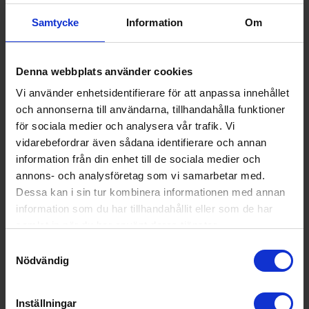
tillgänglighetsprinciper.
Samtycke
Information
Om
Utbilda vår personal inom tillgänglig webbdesign.
Implementera förbättringar i plattformen där det finns
brister.
Denna webbplats använder cookies
Utföra manuella och automatiserade tillgänglighetstester.
Vi använder enhetsidentifierare för att anpassa innehållet
Samarbeta med externa experter vid behov.
och annonserna till användarna, tillhandahålla funktioner
Teknisk information om webbplatsens
för sociala medier och analysera vår trafik. Vi
tillgänglighet
vidarebefordrar även sådana identifierare och annan
information från din enhet till de sociala medier och
Den här webbplatsen är
delvis förenlig
med Web Content
annons- och analysföretag som vi samarbetar med.
Accessibility Guidelines version 2.1, nivå AA, på grund av de
Dessa kan i sin tur kombinera informationen med annan
brister som nämnts ovan.
information som du har tillhandahållit eller som de har
Hur rapporterar du brister i
samlat in när du har använt deras tjänster.
tillgängligheten?
Samtyckesval
Om du upptäcker brister i tillgängligheten på vitvaruexperten.com,
Nödvändig
eller om du behöver information från webbplatsen i ett annat
format, är du välkommen att kontakta oss:
Inställningar