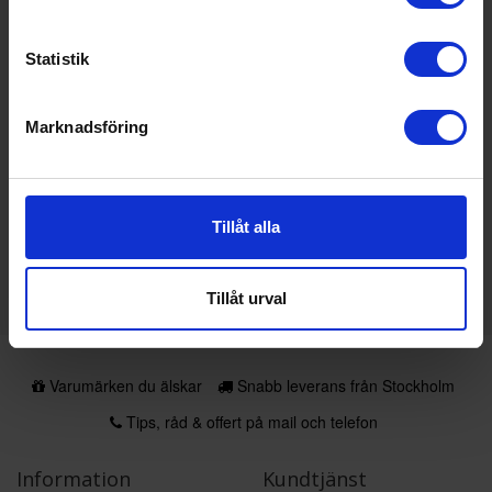
E-post:
kundservice@vitvaruexperten.com
Telefon:
020-12 13 40
Statistik
Vi besvarar din förfrågan inom skälig tid, normalt inom 1-3
arbetsdagar.
Marknadsföring
Tillsyn
Myndigheten för digital förvaltning (DIGG) är tillsynsmyndighet för
lagen om tillgänglighet till digital offentlig service. Om du inte är
Tillåt alla
nöjd med hur vi hanterar dina synpunkter kan du kontakta DIGG:
Webbplats:
www.digg.se
Tillåt urval
Varumärken du älskar
Snabb leverans från Stockholm
Tips, råd & offert på mail och telefon
Information
Kundtjänst