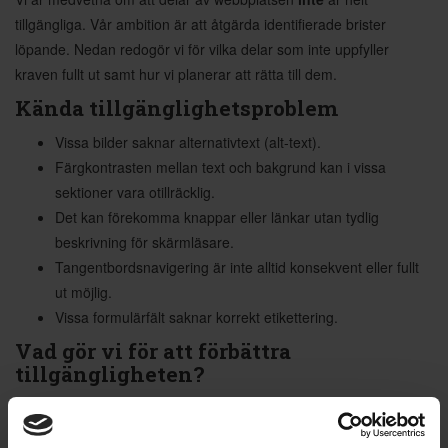
tillgängliga. Vår ambition är att åtgärda identifierade brister
löpande. Nedan redogör vi för vilka delar som inte uppfyller
kraven fullt ut samt hur vi planerar att rätta till dem.
Kända tillgänglighetsproblem
Vissa bilder saknar alternativtext (alt-text).
Färgkontrasten mellan text och bakgrund kan i vissa
sektioner vara otillräcklig.
Det kan förekomma knappar eller länkar utan tydlig
beskrivning för skärmläsare.
Tangentbordsnavigering är inte alltid konsekvent eller fullt
ut möjlig.
Vissa formulärfält saknar korrekt etikettering.
Vad gör vi för att förbättra
tillgängligheten?
Vi arbetar kontinuerligt med att:
Säkerställa att ny kod och nytt innehåll följer