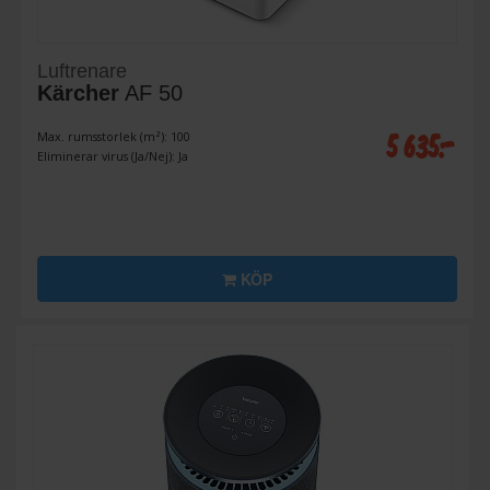
Luftrenare
Kärcher
AF 50
5 635:-
Max. rumsstorlek (m²): 100
Eliminerar virus (Ja/Nej): Ja
KÖP