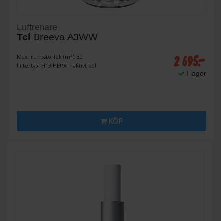
Luftrenare
Tcl
Breeva A3WW
2 695:-
Max. rumsstorlek (m²): 32
Filtertyp: H13 HEPA + aktivt kol
I lager
KÖP