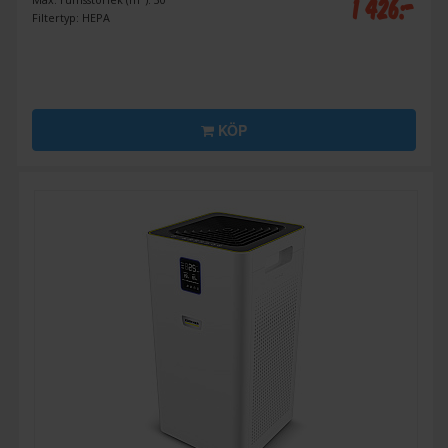
1 426:-
Filtertyp: HEPA
KÖP