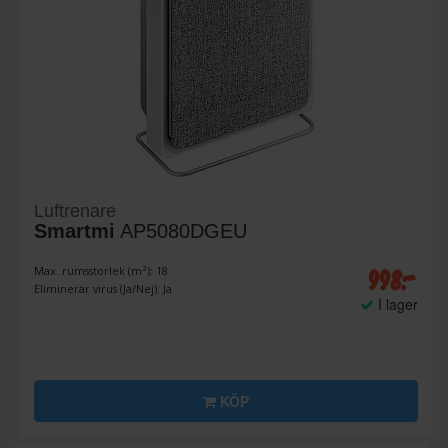
Luftrenare
Smartmi
AP5080DGEU
998:-
Max. rumsstorlek (m²): 18
Eliminerar virus (Ja/Nej): Ja
I lager
KÖP