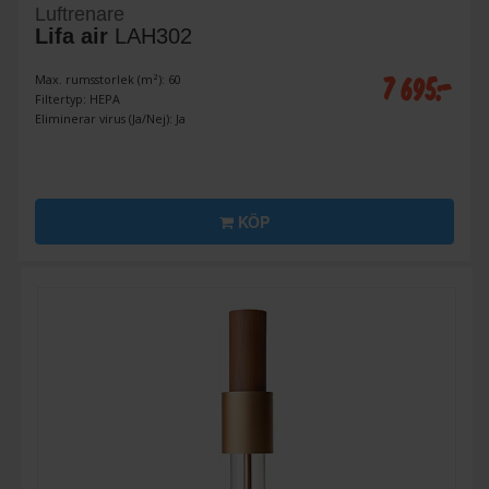
Luftrenare
Lifa air
LAH302
7 695:-
Max. rumsstorlek (m²): 60
Filtertyp: HEPA
Eliminerar virus (Ja/Nej): Ja
KÖP