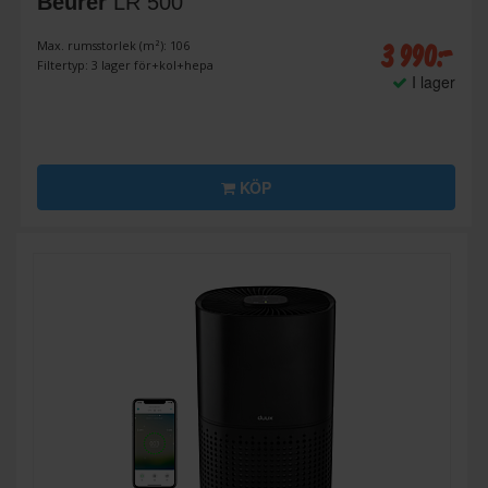
Beurer
LR 500
3 990:-
Max. rumsstorlek (m²): 106
Filtertyp: 3 lager för+kol+hepa
I lager
KÖP