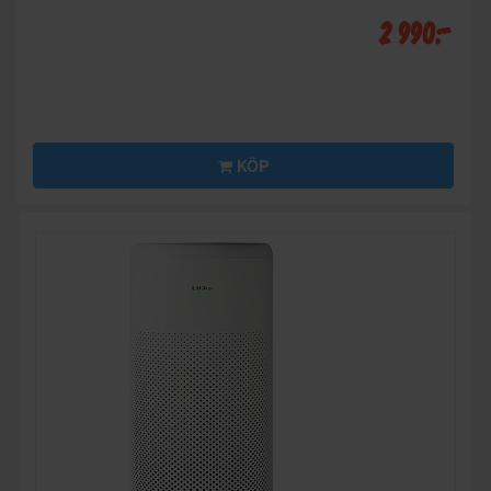
2 990:-
KÖP