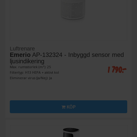
Luftrenare
Emerio
AP-132324 - Inbyggd sensor med
ljusindikering
1 790:-
Max. rumsstorlek (m²): 25
Filtertyp: H13 HEPA + aktivt kol
Eliminerar virus (Ja/Nej): Ja
KÖP