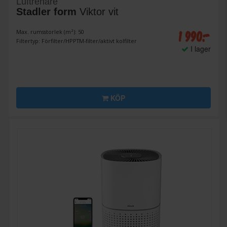
Luftrenare
Stadler form
Viktor vit
1 990:-
Max. rumsstorlek (m²): 50
Filtertyp: Förfilter/HPPTM-filter/aktivt kolfilter
I lager
KÖP