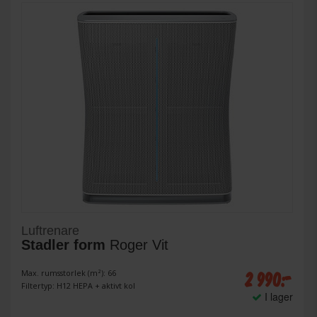
Luftrenare
Stadler form
Roger Vit
2 990:-
Max. rumsstorlek (m²): 66
Filtertyp: H12 HEPA + aktivt kol
I lager