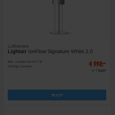
Luftrenare
Lightair
IonFlow Signature White 2.0
4 998:-
Max. rumsstorlek (m²): 50
Filtertyp: Jonisator
I lager
KÖP