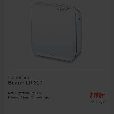
Luftrenare
Beurer
LR 310
2 190:-
Max. rumsstorlek (m²): 56
Filtertyp: 3 lager för+kol+hepa
I lager