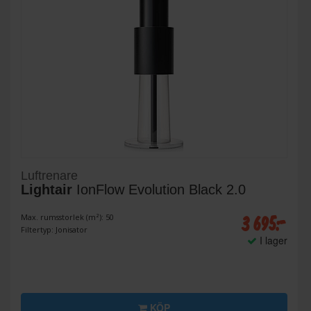
Luftrenare
Lightair
IonFlow Evolution Black 2.0
3 695:-
Max. rumsstorlek (m²): 50
Filtertyp: Jonisator
I lager
KÖP