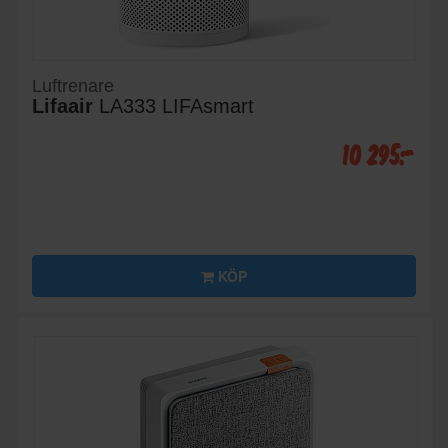
Luftrenare
Lifaair
LA333 LIFAsmart
10 295:-
KÖP