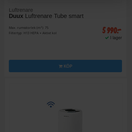
Luftrenare
Duux
Luftrenare Tube smart
5 990:-
Max. rumsstorlek (m²): 75
Filtertyp: H13 HEPA + Aktivt kol
I lager
KÖP