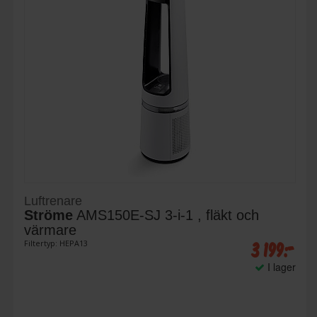
Luftrenare
Ströme
AMS150E-SJ 3-i-1 , fläkt och
värmare
3 199:-
Filtertyp: HEPA13
I lager