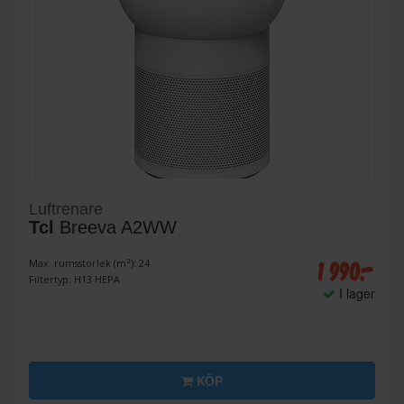
Luftrenare
Tcl
Breeva A2WW
1 990:-
Max. rumsstorlek (m²): 24
Filtertyp: H13 HEPA
I lager
KÖP