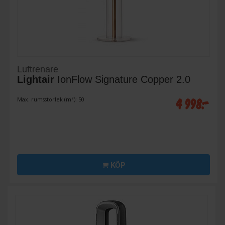
Luftrenare
Lightair
IonFlow Signature Copper 2.0
4 998:-
Max. rumsstorlek (m²): 50
KÖP