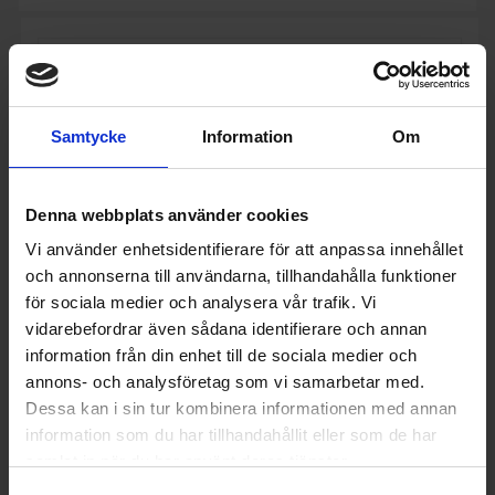
Samtycke
Information
Om
Denna webbplats använder cookies
Vi använder enhetsidentifierare för att anpassa innehållet
och annonserna till användarna, tillhandahålla funktioner
för sociala medier och analysera vår trafik. Vi
vidarebefordrar även sådana identifierare och annan
information från din enhet till de sociala medier och
annons- och analysföretag som vi samarbetar med.
Luftrenare
Dessa kan i sin tur kombinera informationen med annan
Stadler form
luftrenare Roger Big
information som du har tillhandahållit eller som de har
4 790:-
samlat in när du har använt deras tjänster.
Max. rumsstorlek (m²): 104
Filtertyp: HEPA