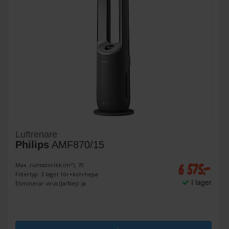
Luftrenare
Philips
AMF870/15
6 575:-
Max. rumsstorlek (m²): 70
Filtertyp: 3 lager för+kol+hepa
I lager
Eliminerar virus (Ja/Nej): Ja