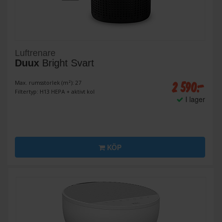
Luftrenare
Duux
Bright Svart
2 590:-
Max. rumsstorlek (m²): 27
Filtertyp: H13 HEPA + aktivt kol
I lager
KÖP