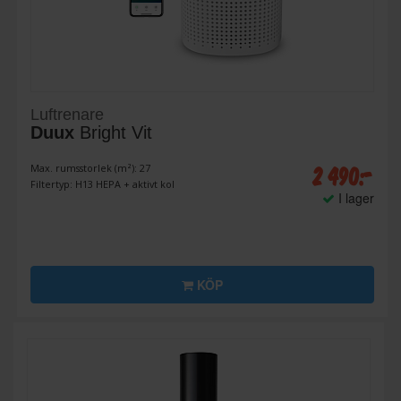
Luftrenare
Duux
Bright Vit
2 490:-
Max. rumsstorlek (m²): 27
Filtertyp: H13 HEPA + aktivt kol
I lager
KÖP