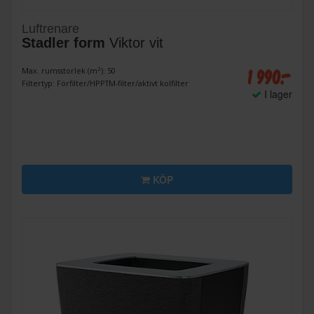
Luftrenare
Stadler form
Viktor vit
1 990:-
Max. rumsstorlek (m²): 50
Filtertyp: Förfilter/HPPTM-filter/aktivt kolfilter
I lager
KÖP