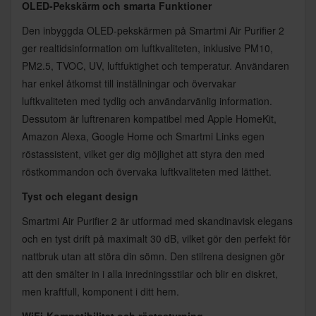
OLED-Pekskärm och smarta Funktioner
Den inbyggda OLED-pekskärmen på Smartmi Air Purifier 2
ger realtidsinformation om luftkvaliteten, inklusive PM10,
PM2.5, TVOC, UV, luftfuktighet och temperatur. Användaren
har enkel åtkomst till inställningar och övervakar
luftkvaliteten med tydlig och användarvänlig information.
Dessutom är luftrenaren kompatibel med Apple HomeKit,
Amazon Alexa, Google Home och Smartmi Links egen
röstassistent, vilket ger dig möjlighet att styra den med
röstkommandon och övervaka luftkvaliteten med lätthet.
Tyst och elegant design
Smartmi Air Purifier 2 är utformad med skandinavisk elegans
och en tyst drift på maximalt 30 dB, vilket gör den perfekt för
nattbruk utan att störa din sömn. Den stilrena designen gör
att den smälter in i alla inredningsstilar och blir en diskret,
men kraftfull, komponent i ditt hem.
WiFi-Kompatibilitet och röstsstyrning