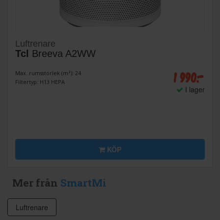
Luftrenare
Tcl
Breeva A2WW
1 990:-
Max. rumsstorlek (m²): 24
Filtertyp: H13 HEPA
I lager
KÖP
Mer från
SmartMi
Luftrenare