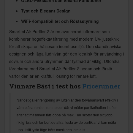
OLED-Pekskärm och Smarta Funktioner
Tyst och Elegant Design
WiFi-Kompatibilitet och Röstsstyrning
Smartmi Air Purifier 2 är en avancerad luftrenare som
kombinerar högeffektiv filtrering med modern UV-ljusteknik
för att skapa en hälsosam inomhusmiljö. Den skandinaviska
designen och låga ljudnivån gör den idealisk för användning i
sovrum och andra utrymmen där tystnad är viktig. Utforska
fördelarna med Smartmi Air Purifier 2 nedan och förstå
varför den är en kraftfull lösning för renare luft.
Vinnare Bäst i test hos
Pricerunner
När det gäller rengöring av luften är den förvånansvärt effektiv i
våra blåsa rent ett rum-tester, där vi mäter partikelhalten i luften
efter att maskinen fått jobba på max. Här sköter den sitt jobb
riktigt bra och tar bort de allra flesta av de partiklar vi kan mäta
upp. I sitt tysta läge hörs maskinen inte alls.