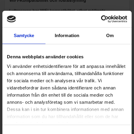
Luftrenaren har WiFi-kompatibilitet, vilket möjliggör
fjärrstyrning och övervakning via din smartphone. Dess
integration med populära röstassistenter gör att du kan ge
kommandon och få uppdateringar om luftkvaliteten genom
Samtycke
Information
Om
en enkel röststyrning.
Denna webbplats använder cookies
Vi använder enhetsidentifierare för att anpassa innehållet
Specifikationer
och annonserna till användarna, tillhandahålla funktioner
för sociala medier och analysera vår trafik. Vi
vidarebefordrar även sådana identifierare och annan
Produktblad:
information från din enhet till de sociala medier och
annons- och analysföretag som vi samarbetar med.
Varumärke:
Smartmi
Dessa kan i sin tur kombinera informationen med annan
information som du har tillhandahållit eller som de har
Modellbeteckning:
AP5070DBEU
samlat in när du har använt deras tjänster.
Höjd (cm):
54.3
Samtyckesval