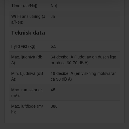
Timer (Ja/Nej):
Nej
Wi-Fi anslutning (J
Ja
a/Nej):
Teknisk data
Fylld vikt (kg):
5.5
Max. ljudnivå (db
64 decibel A (ljudet av en dusch ligg
A):
er på ca 60-70 dB A)
Min. Ljudnivå (dB
19 decibel A (en viskning motsvarar
A):
ca 30 dB A)
Max. rumsstorlek
45
(m²):
Max. luftflöde (m³
380
h):