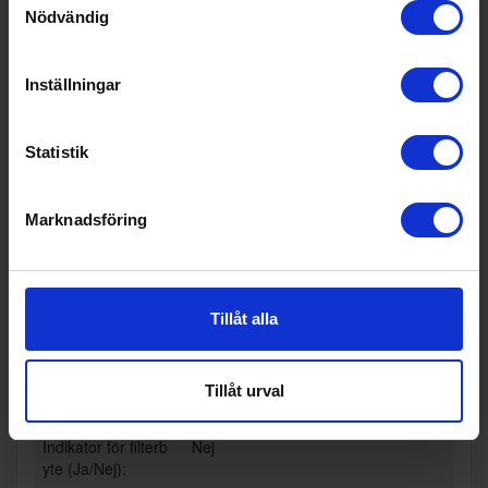
Bredd (cm):
26
Nödvändig
Djup (cm):
26
Inställningar
EAN
6970403202186
Allmän information
Statistik
Filtertyp:
HEPA
Marknadsföring
Passar till varumär
Smartmi
ke:
Produktgrupp:
Luftrenare
Tillåt alla
Funktioner och egenskaper
Fjärrkontroll (Ja/N
Nej
Tillåt urval
ej):
Indikator för filterb
Nej
yte (Ja/Nej):