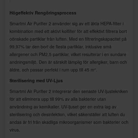
Högeffektiv Rengöringsprocess
Smartmi Air Purifier 2 använder sig av ett äkta HEPA-filter i
kombination med ett aktivt kolfilter för att effektivt filtrera bort
oönskade partiklar från luften. Med en filtreringskapacitet på
99,97% tar den bort de flesta partiklar, inklusive små
allergener och PM2,5-partiklar, vilket resulterar i en sundare
andningsmiljö. Den är särskilt lämplig för allergiker, barn och
äldre, och passar perfekt i rum upp till 45 m².
Sterilisering med UV-Ljus
Smartmi Air Purifier 2 integrerar den senaste UV-ljustekniken
för att eliminera upp till 99% av alla bakterier utan
användning av kemikalier. UV-ljuset ger en extra lag av
sterilisering och desinfektion, vilket säkerställer att luften du
andas är fri från skadliga mikroorganismer som bakterier och
virus.