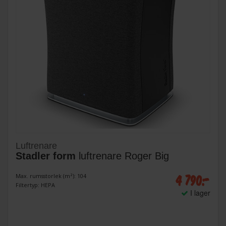
Luftrenare
Stadler form
luftrenare Roger Big
4 790:-
Max. rumsstorlek (m²): 104
Filtertyp: HEPA
I lager