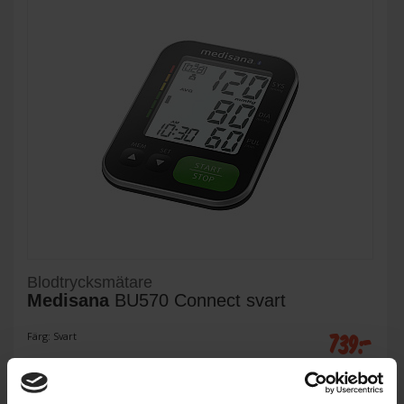
Blodtrycksmätare
Medisana
BU570 Connect svart
739:-
Färg: Svart
I lager