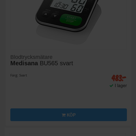
Blodtrycksmätare
Medisana
BU565 svart
483:-
Färg: Svart
I lager
KÖP