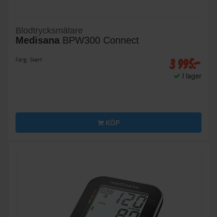
Blodtrycksmätare
Medisana
BPW300 Connect
3 995:-
Färg: Svart
I lager
KÖP