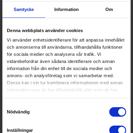
Samtycke
Information
Om
KÖP
Denna webbplats använder cookies
Vi använder enhetsidentifierare för att anpassa innehållet
och annonserna till användarna, tillhandahålla funktioner
för sociala medier och analysera vår trafik. Vi
vidarebefordrar även sådana identifierare och annan
information från din enhet till de sociala medier och
annons- och analysföretag som vi samarbetar med.
Dessa kan i sin tur kombinera informationen med annan
information som du har tillhandahållit eller som de har
samlat in när du har använt deras tjänster.
Samtyckesval
Nödvändig
Blodtrycksmätare
Inställningar