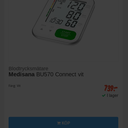
Blodtrycksmätare
Medisana
BU570 Connect vit
739:-
Färg: Vit
I lager
KÖP