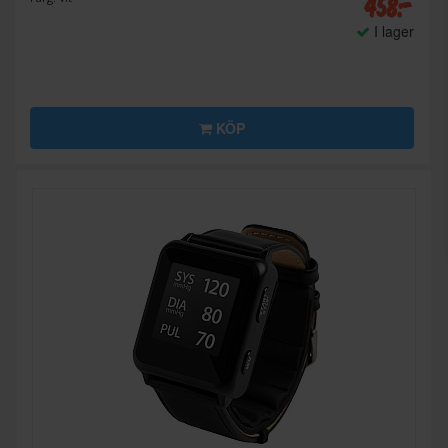
458:-
I lager
KÖP