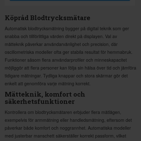
Köpråd Blodtrycksmätare
Automatisk blodtrycksmätning bygger på digital teknik som ger
snabba och tillförlitliga värden direkt på displayen. Val av
mätteknik påverkar användarvänlighet och precision, där
oscillometriska modeller ofta ger stabila resultat för hemmabruk.
Funktioner såsom flera användarprofiler och minneskapacitet
möjliggör att flera personer kan följa sin hälsa över tid och jämföra
tidigare mätningar. Tydliga knappar och stora skärmar gör det
enkelt att genomföra varje mätning korrekt.
Mätteknik, komfort och
säkerhetsfunktioner
Kontrollera om blodtrycksmätaren erbjuder flera mätlägen,
exempelvis för armmätning eller handledsmätning, eftersom det
påverkar både komfort och noggrannhet. Automatiska modeller
med justerbar manschett säkerställer korrekt passform, vilket