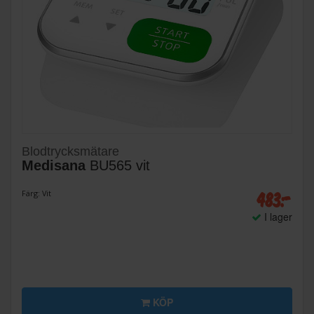
Blodtrycksmätare
Medisana
BU565 vit
483:-
Färg: Vit
I lager
KÖP