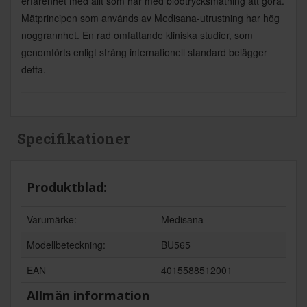
erfarenhet med allt som har med blodtrycksmätning att göra.
Mätprincipen som används av Medisana-utrustning har hög
noggrannhet. En rad omfattande kliniska studier, som
genomförts enligt sträng internationell standard belägger
detta.
Specifikationer
Produktblad:
Varumärke:
Medisana
Modellbeteckning:
BU565
EAN
4015588512001
Allmän information