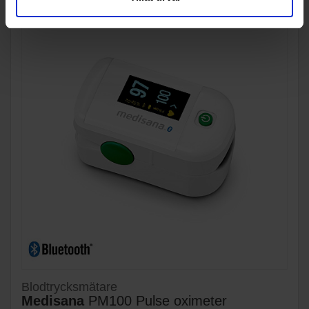
Blodtrycksmätare
Medisana
PM100 Pulse oximeter