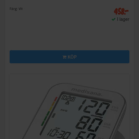
458:-
Färg: Vit
I lager
KÖP