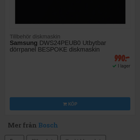
Tillbehör diskmaskin
Samsung
DWS24PEUB0 Utbytbar
dörrpanel BESPOKE diskmaskin
990:-
I lager
KÖP
Mer från
Bosch