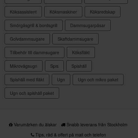
Köksassistent
Köksmaskiner
Köksredskap
Smörgåsgrill & bordsgrill
Dammsugarpåsar
Golvdammsugare
Skaftdammsugare
Tillbehör till dammsugare
Köksfläkt
Mikrovågsugn
Spis
Spishäll
Spishäll med fläkt
Ugn
Ugn och mikro paket
Ugn och spishäll paket
Varumärken du älskar
Snabb leverans från Stockholm
Tips, råd & offert på mail och telefon