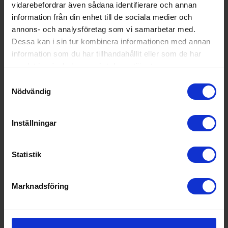
vidarebefordrar även sådana identifierare och annan
information från din enhet till de sociala medier och
annons- och analysföretag som vi samarbetar med.
Dessa kan i sin tur kombinera informationen med annan
information som du har tillhandahållit eller som de har
samlat in när du har använt deras tjänster.
Samtyckesval
Nödvändig
Inställningar
Statistik
Tillbehör diskmaskin
Siemens
Flexibel lösning för installation av
delade luckor - SZ38BI00
Marknadsföring
529:-
I lager