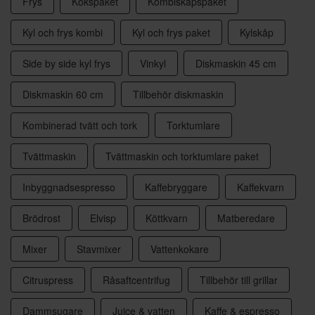
Frys
Kökspaket
Kombiskåpspaket
Kyl och frys kombi
Kyl och frys paket
Kylskåp
Side by side kyl frys
Vinkyl
Diskmaskin 45 cm
Diskmaskin 60 cm
Tillbehör diskmaskin
Kombinerad tvätt och tork
Torktumlare
Tvättmaskin
Tvättmaskin och torktumlare paket
Inbyggnadsespresso
Kaffebryggare
Kaffekvarn
Brödrost
Elvisp
Köttkvarn
Matberedare
Mixer
Stavmixer
Vattenkokare
Citruspress
Råsaftcentrifug
Tillbehör till grillar
Dammsugare
Juice & vatten
Kaffe & espresso