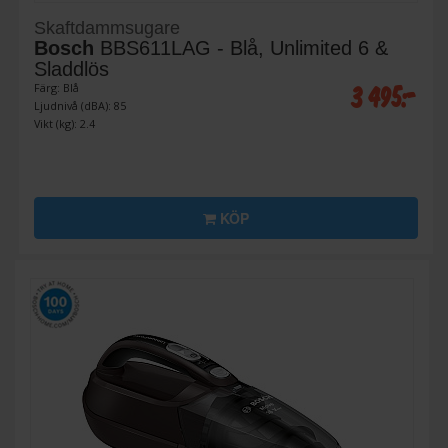
Skaftdammsugare
Bosch
BBS611LAG - Blå, Unlimited 6 &
Sladdlös
3 495:-
Färg: Blå
Ljudnivå (dBA): 85
Vikt (kg): 2.4
KÖP