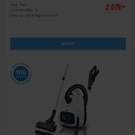
2 079:-
Färg: Svart
Ljudnivå (dBA): 75
Filtertyp: HEPA Hygienisk filter
KÖP