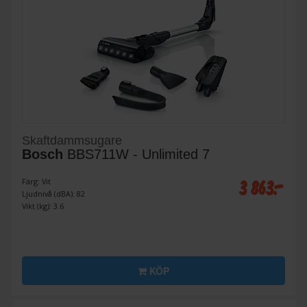
Skaftdammsugare
Bosch
BBS711W - Unlimited 7
3 863:-
Färg: Vit
Ljudnivå (dBA): 82
Vikt (kg): 3.6
KÖP