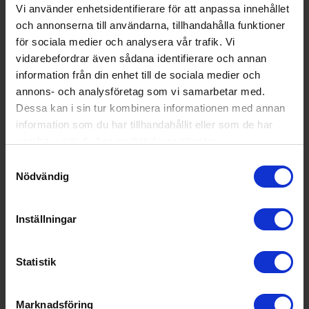
Golvdammsugare
Vi använder enhetsidentifierare för att anpassa innehållet
Bosch
BGC21X300 Serie 4
och annonserna till användarna, tillhandahålla funktioner
för sociala medier och analysera vår trafik. Vi
10 000:-
Färg: Svart
vidarebefordrar även sådana identifierare och annan
Ljudnivå (dBA): 76
Filtertyp: HEPA
information från din enhet till de sociala medier och
annons- och analysföretag som vi samarbetar med.
Dessa kan i sin tur kombinera informationen med annan
information som du har tillhandahållit eller som de har
KÖP
samlat in när du har använt deras tjänster.
Samtyckesval
Nödvändig
Inställningar
Statistik
Marknadsföring