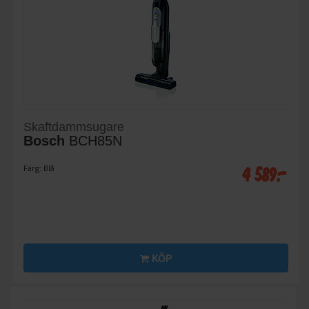
Skaftdammsugare
Bosch
BCH85N
4 589:-
Färg: Blå
KÖP