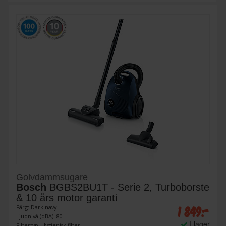
Golvdammsugare
Bosch
BGBS2BU1T - Serie 2, Turboborste
& 10 års motor garanti
1 849:-
Färg: Dark navy
Ljudnivå (dBA): 80
I lager
Filtertyp: Hygienisk filter