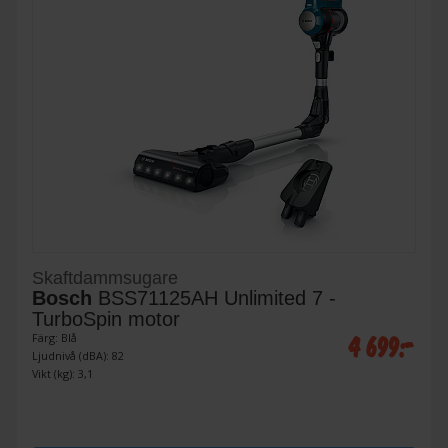
Skaftdammsugare
Bosch
BSS71125AH Unlimited 7 -
TurboSpin motor
4 699:-
Färg: Blå
Ljudnivå (dBA): 82
Vikt (kg): 3,1