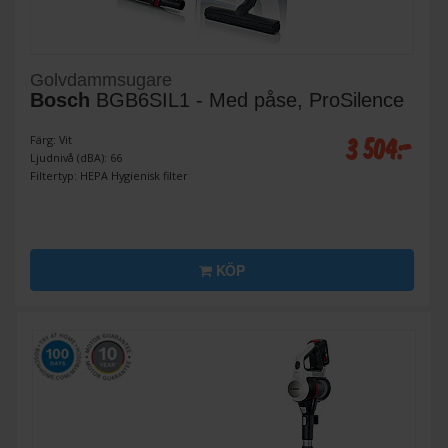
Golvdammsugare
Bosch
BGB6SIL1 - Med påse, ProSilence
3 504:-
Färg: Vit
Ljudnivå (dBA): 66
Filtertyp: HEPA Hygienisk filter
KÖP