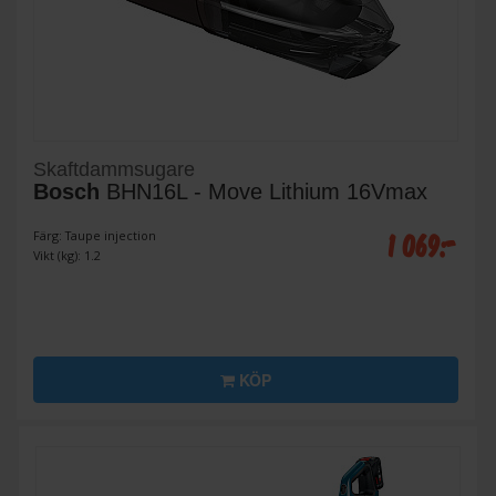
Skaftdammsugare
Bosch
BHN16L - Move Lithium 16Vmax
1 069:-
Färg: Taupe injection
Vikt (kg): 1.2
KÖP