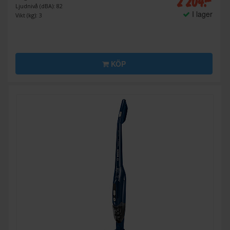
2 204:-
Ljudnivå (dBA): 82
I lager
Vikt (kg): 3
KÖP