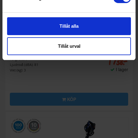
Tillåt alla
Skaftdammsugare
Tillåt urval
Bosch
BBHF220 Serie 2
1 738:-
Färg: Svart
Ljudnivå (dBA): 81
I lager
Vikt (kg): 3
KÖP