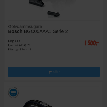
Golvdammsugare
Bosch
BGC05AAA1 Serie 2
1 500:-
Färg: Lilla
Ljudnivå (dBA): 78
Filtertyp: EPA H 12
KÖP