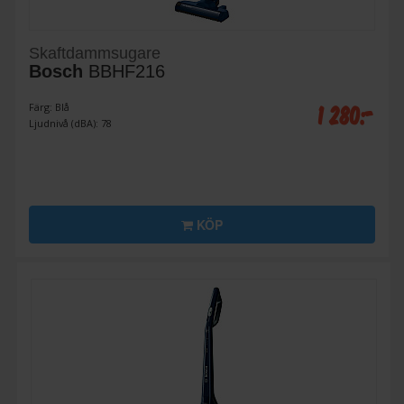
Skaftdammsugare
Bosch
BBHF216
1 280:-
Färg: Blå
Ljudnivå (dBA): 78
KÖP