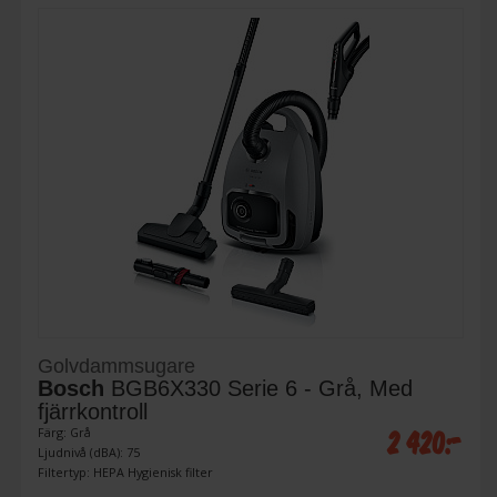
Golvdammsugare
Bosch
BGB6X330 Serie 6 - Grå, Med
fjärrkontroll
2 420:-
Färg: Grå
Ljudnivå (dBA): 75
Filtertyp: HEPA Hygienisk filter