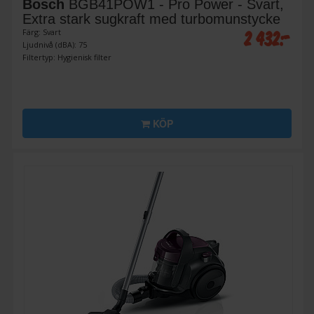
Bosch
BGB41POW1 - Pro Power - Svart,
Extra stark sugkraft med turbomunstycke
2 432:-
Färg: Svart
Ljudnivå (dBA): 75
Filtertyp: Hygienisk filter
KÖP