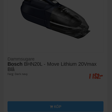
Dammsugare
Bosch
BHN20L - Move Lithium 20Vmax
Blå
1 152:-
Färg: Dark navy
KÖP