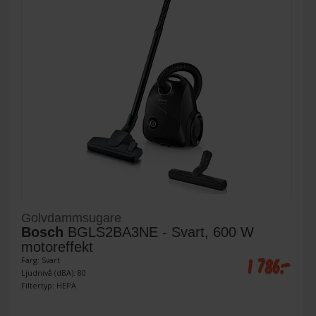
Golvdammsugare
Bosch
BGLS2BA3NE - Svart, 600 W
motoreffekt
1 786:-
Färg: Svart
Ljudnivå (dBA): 80
Filtertyp: HEPA