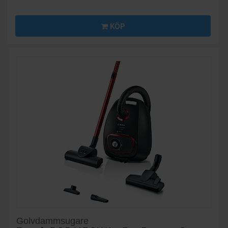
KÖP
Golvdammsugare