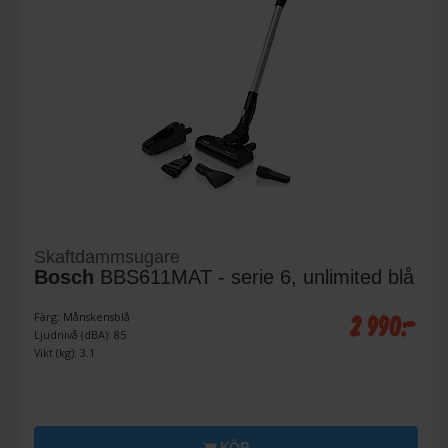
Skaftdammsugare
Bosch
BBS611MAT - serie 6, unlimited blå
2 990:-
Färg: Månskensblå
Ljudnivå (dBA): 85
Vikt (kg): 3.1
KÖP