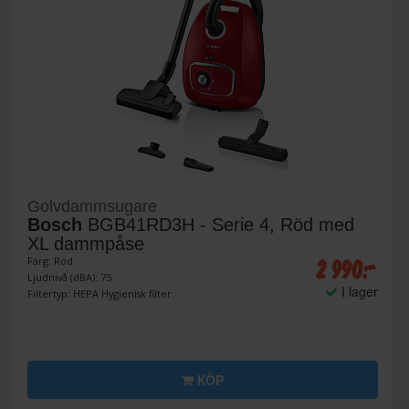
Golvdammsugare
Bosch
BGB41RD3H - Serie 4, Röd med
XL dammpåse
2 990:-
Färg: Röd
Ljudnivå (dBA): 75
I lager
Filtertyp: HEPA Hygienisk filter
KÖP