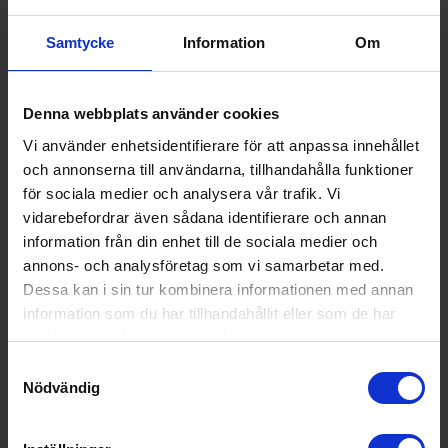
Höjd (cm):
81.5
Samtycke
Information
Om
Max höjd (cm):
87.5
Min höjd (cm):
81.5
Denna webbplats använder cookies
Bredd (cm):
59.8
Vi använder enhetsidentifierare för att anpassa innehållet
och annonserna till användarna, tillhandahålla funktioner
Djup (cm):
57.3
för sociala medier och analysera vår trafik. Vi
Utsläppsklass för luftbu
C
vidarebefordrar även sådana identifierare och annan
ret akustiskt buller:
information från din enhet till de sociala medier och
Ljudnivå:
46 decibel A (regn mot ett fönst
annons- och analysföretag som vi samarbetar med.
er motsvarar ca 45 dB A)
Dessa kan i sin tur kombinera informationen med annan
information som du har tillhandahållit eller som de har
Antal kuvert (st):
14
samlat in när du har använt deras tjänster.
Vattenförbrukningen i lit
9.0
Samtyckesval
er per disk:
Nödvändig
Programtid för diskprog
4:55
ramet, EKO: