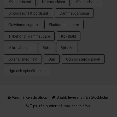
Köksassistent
Köksmaskiner
Köksredskap
Smörgåsgrill & bordsgrill
Dammsugarpåsar
Golvdammsugare
Skaftdammsugare
Tillbehör till dammsugare
Köksfläkt
Mikrovågsugn
Spis
Spishäll
Spishäll med fläkt
Ugn
Ugn och mikro paket
Ugn och spishäll paket
Varumärken du älskar
Snabb leverans från Stockholm
Tips, råd & offert på mail och telefon