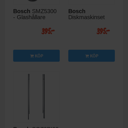
Bosch
SMZ5300
Bosch
- Glashållare
Diskmaskinset
395:-
395:-
KÖP
KÖP