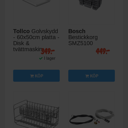
Tollco
Golvskydd
Bosch
- 60x50cm platta -
Bestickkorg
Disk &
SMZ5100
349:-
449:-
tvättmaskin
I lager
KÖP
KÖP