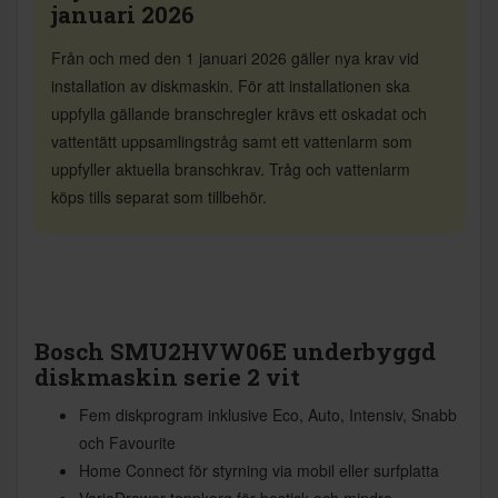
januari 2026
Från och med den 1 januari 2026 gäller nya krav vid
installation av diskmaskin. För att installationen ska
uppfylla gällande branschregler krävs ett oskadat och
vattentätt uppsamlingstråg samt ett vattenlarm som
uppfyller aktuella branschkrav. Tråg och vattenlarm
köps tills separat som tillbehör.
Bosch SMU2HVW06E underbyggd
diskmaskin serie 2 vit
Fem diskprogram inklusive Eco, Auto, Intensiv, Snabb
och Favourite
Home Connect för styrning via mobil eller surfplatta
VarioDrawer toppkorg för bestick och mindre