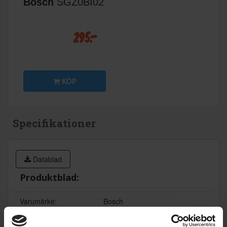
Bosch
SGZ0BI02
295:-
KÖP
Specifikationer
Datablad
Produktblad:
Varumärke:
Bosch
Modellbeteckning:
SMU2HVW06E