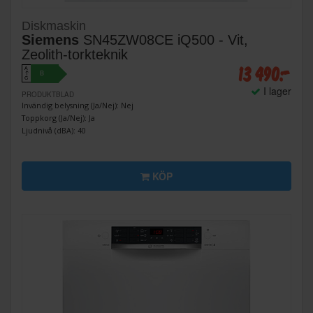
Diskmaskin
Siemens
SN45ZW08CE iQ500 - Vit,
Zeolith-torkteknik
13 490:-
A
B
↑
G
I lager
PRODUKTBLAD
Invändig belysning (Ja/Nej): Nej
Toppkorg (Ja/Nej): Ja
Ljudnivå (dBA): 40
KÖP