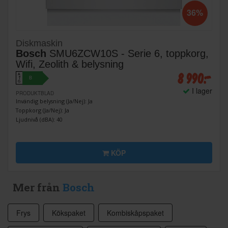
36%
Diskmaskin
Bosch
SMU6ZCW10S - Serie 6, toppkorg,
Wifi, Zeolith & belysning
8 990:-
A
B
↑
G
I lager
PRODUKTBLAD
Invändig belysning (Ja/Nej): Ja
Toppkorg (Ja/Nej): Ja
Ljudnivå (dBA): 40
KÖP
Mer från
Bosch
Frys
Kökspaket
Kombiskåpspaket