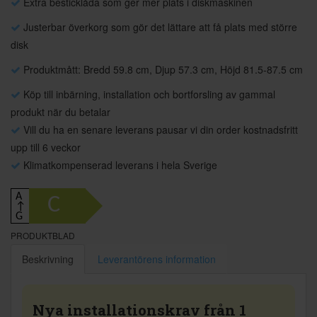
Extra besticklåda som ger mer plats i diskmaskinen
Justerbar överkorg som gör det lättare att få plats med större
disk
Produktmått: Bredd 59.8 cm, Djup 57.3 cm, Höjd 81.5-87.5 cm
Köp till inbärning, installation och bortforsling av gammal
produkt när du betalar
Vill du ha en senare leverans pausar vi din order kostnadsfritt
upp till 6 veckor
Klimatkompenserad leverans i hela Sverige
A
C
↑
G
PRODUKTBLAD
Beskrivning
Leverantörens information
Nya installationskrav från 1