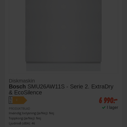
Diskmaskin
Bosch
SMU26AW11S - Serie 2. ExtraDry
& EcoSilence
6 990:-
A
E
↑
G
I lager
PRODUKTBLAD
Invändig belysning (Ja/Nej): Nej
Toppkorg (Ja/Nej): Nej
Ljudnivå (dBA): 46