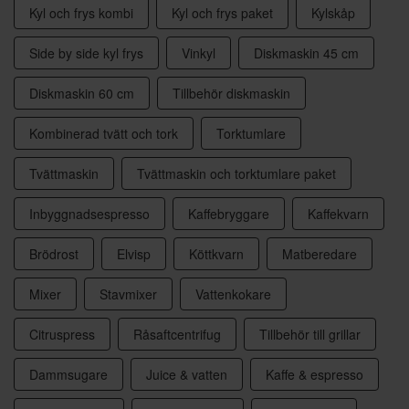
Kyl och frys kombi
Kyl och frys paket
Kylskåp
Side by side kyl frys
Vinkyl
Diskmaskin 45 cm
Diskmaskin 60 cm
Tillbehör diskmaskin
Kombinerad tvätt och tork
Torktumlare
Tvättmaskin
Tvättmaskin och torktumlare paket
Inbyggnadsespresso
Kaffebryggare
Kaffekvarn
Brödrost
Elvisp
Köttkvarn
Matberedare
Mixer
Stavmixer
Vattenkokare
Citruspress
Råsaftcentrifug
Tillbehör till grillar
Dammsugare
Juice & vatten
Kaffe & espresso