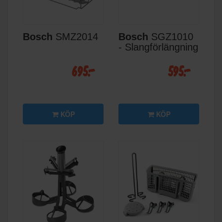
Bosch
SMZ2014
Bosch
SGZ1010
- Slangförlängning
695:-
595:-
KÖP
KÖP