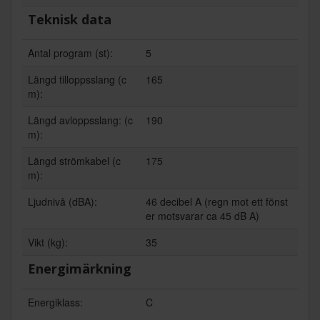
Teknisk data
Antal program (st):
5
Längd tilloppsslang (c
165
m):
Längd avloppsslang: (c
190
m):
Längd strömkabel (c
175
m):
Ljudnivå (dBA):
46 decibel A (regn mot ett fönst
er motsvarar ca 45 dB A)
Vikt (kg):
35
Energimärkning
Energiklass:
C