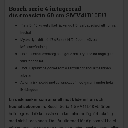
Bosch serie 4 integrerad
diskmaskin 60 cm SMV41D10EU
Plats för 13 kuvert vilket räcker gott för vardagsdisk i ett normalt
hushåll
Mycket tyst drift på 47 dB perfekt för öppna kök och
kvällsanvändning
Höjdjusterbar överkorg som ger extra utrymme för höga glas
tallrikar och fat
Röd ljuspunkt på golvet som visar tydligt när diskmaskinen
arbetar
Automatiskt skydd mot vattenskador med garanti under hela
livslängden
En diskmaskin som är snäll mot både miljön och
hushållsekonomin.
Bosch Serie 4 SMV41D10EU är en
helintegrerad diskmaskin som kombinerar låg förbrukning
med stabil prestanda. Den är utformad för dig som vill ha ett
pålitligt resultat varje dag utan att onödigt mycket vatten eller