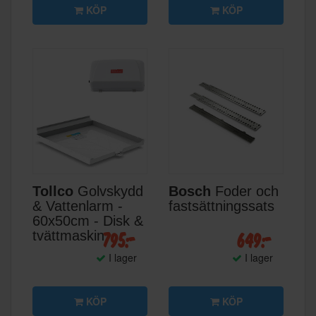
KÖP
KÖP
Tollco
Golvskydd
Bosch
Foder och
& Vattenlarm -
fastsättningssats
60x50cm - Disk &
795:-
649:-
tvättmaskin
I lager
I lager
KÖP
KÖP