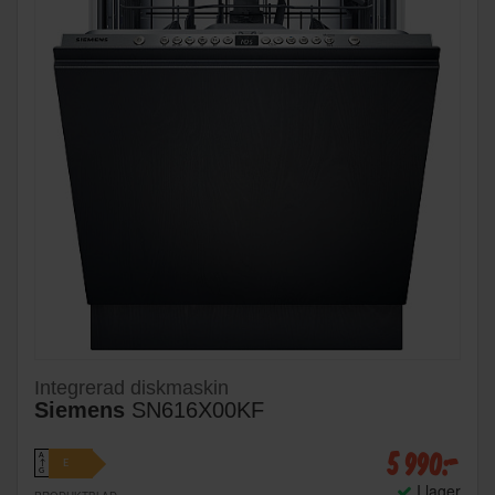
Integrerad diskmaskin
Siemens
SN616X00KF
5 990:-
A
E
↑
G
I lager