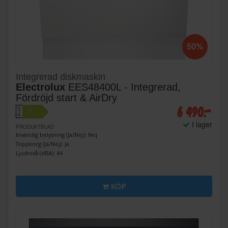
50%
Integrerad diskmaskin
Electrolux
EES48400L - Integrerad,
Fördröjd start & AirDry
6 490:-
A
C
↑
G
I lager
PRODUKTBLAD
Invändig belysning (Ja/Nej): Nej
Toppkorg (Ja/Nej): Ja
Ljudnivå (dBA): 44
KÖP