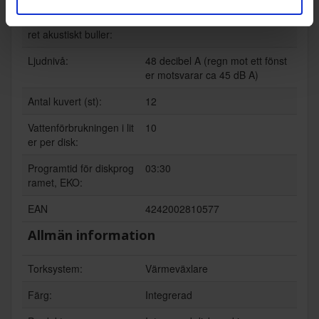
Utsläppsklass för luftbu
C
ret akustiskt buller:
Ljudnivå:
48 decibel A (regn mot ett fönst
er motsvarar ca 45 dB A)
Antal kuvert (st):
12
Vattenförbrukningen i lit
10
er per disk:
Programtid för diskprog
03:30
ramet, EKO:
EAN
4242002810577
Allmän information
Torksystem:
Värmeväxlare
Färg:
Integrerad