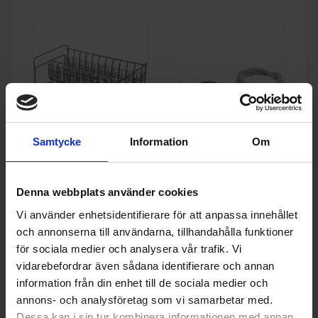
Samtycke
Information
Om
Bosch
SMZ2014
Bosch
SGZ1010
- Slangförlängning
Denna webbplats använder cookies
695:-
595:-
Vi använder enhetsidentifierare för att anpassa innehållet
och annonserna till användarna, tillhandahålla funktioner
för sociala medier och analysera vår trafik. Vi
vidarebefordrar även sådana identifierare och annan
KÖP
KÖP
information från din enhet till de sociala medier och
annons- och analysföretag som vi samarbetar med.
Visa fler tillbehör
Dessa kan i sin tur kombinera informationen med annan