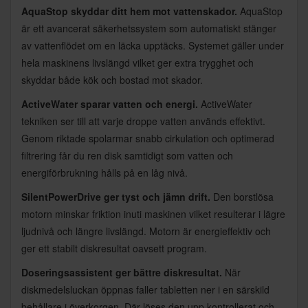
AquaStop skyddar ditt hem mot vattenskador.
AquaStop
är ett avancerat säkerhetssystem som automatiskt stänger
av vattenflödet om en läcka upptäcks. Systemet gäller under
hela maskinens livslängd vilket ger extra trygghet och
skyddar både kök och bostad mot skador.
ActiveWater sparar vatten och energi.
ActiveWater
tekniken ser till att varje droppe vatten används effektivt.
Genom riktade spolarmar snabb cirkulation och optimerad
filtrering får du ren disk samtidigt som vatten och
energiförbrukning hålls på en låg nivå.
SilentPowerDrive ger tyst och jämn drift.
Den borstlösa
motorn minskar friktion inuti maskinen vilket resulterar i lägre
ljudnivå och längre livslängd. Motorn är energieffektiv och
ger ett stabilt diskresultat oavsett program.
Doseringsassistent ger bättre diskresultat.
När
diskmedelsluckan öppnas faller tabletten ner i en särskild
behållare i överkorgen. Där löses den upp kontrollerat och