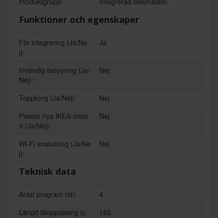
Produktgrupp:
Integrerad diskmaskin
Funktioner och egenskaper
För integrering (Ja/Ne
Ja
j):
Invändig belysning (Ja/
Nej
Nej):
Toppkorg (Ja/Nej):
Nej
Passar nya IKEA-meto
Nej
d (Ja/Nej):
Wi-Fi anslutning (Ja/Ne
Nej
j):
Teknisk data
Antal program (st):
4
Längd tilloppsslang (c
165