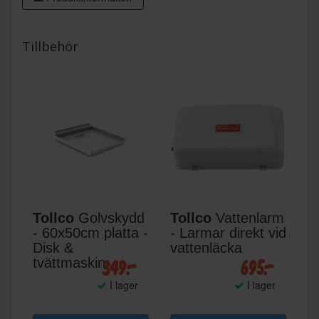
Tillbehör
Tollco
Golvskydd
Tollco
Vattenlarm
- 60x50cm platta -
- Larmar direkt vid
Disk &
vattenläcka
349:-
695:-
tvättmaskin
I lager
I lager