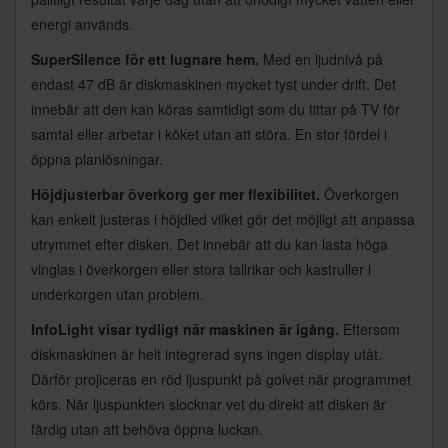
energi används.
SuperSilence för ett lugnare hem.
Med en ljudnivå på
endast 47 dB är diskmaskinen mycket tyst under drift. Det
innebär att den kan köras samtidigt som du tittar på TV för
samtal eller arbetar i köket utan att störa. En stor fördel i
öppna planlösningar.
Höjdjusterbar överkorg ger mer flexibilitet.
Överkorgen
kan enkelt justeras i höjdled vilket gör det möjligt att anpassa
utrymmet efter disken. Det innebär att du kan lasta höga
vinglas i överkorgen eller stora tallrikar och kastruller i
underkorgen utan problem.
InfoLight visar tydligt när maskinen är igång.
Eftersom
diskmaskinen är helt integrerad syns ingen display utåt.
Därför projiceras en röd ljuspunkt på golvet när programmet
körs. När ljuspunkten slocknar vet du direkt att disken är
färdig utan att behöva öppna luckan.