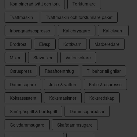
Kombinerad tvätt och tork
Torktumlare
Tvättmaskin
Tvättmaskin och torktumlare paket
Inbyggnadsespresso
Kaffebryggare
Kaffekvarn
Brödrost
Elvisp
Köttkvarn
Matberedare
Mixer
Stavmixer
Vattenkokare
Citruspress
Råsaftcentrifug
Tillbehör till grillar
Dammsugare
Juice & vatten
Kaffe & espresso
Köksassistent
Köksmaskiner
Köksredskap
Smörgåsgrill & bordsgrill
Dammsugarpåsar
Golvdammsugare
Skaftdammsugare