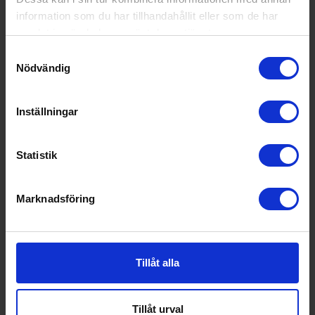
information som du har tillhandahållit eller som de har
samlat in när du har använt deras tjänster.
Specifikationer
Samtyckesval
Nödvändig
Datablad
Inställningar
Produktblad:
Varumärke:
Bosch
Statistik
Modellbeteckning:
SMV41D10EU
Marknadsföring
Höjd (cm):
81.5
Max höjd (cm):
87.5
Min höjd (cm):
81.5
Tillåt alla
Bredd (cm):
59.8
Djup (cm):
55
Tillåt urval