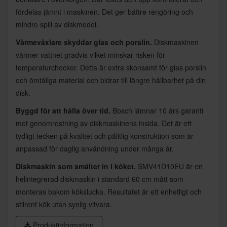
fördelas jämnt i maskinen. Det ger bättre rengöring och
mindre spill av diskmedel.
Värmeväxlare skyddar glas och porslin.
Diskmaskinen
värmer vattnet gradvis vilket minskar risken för
temperaturchocker. Detta är extra skonsamt för glas porslin
och ömtåliga material och bidrar till längre hållbarhet på din
disk.
Byggd för att hålla över tid.
Bosch lämnar 10 års garanti
mot genomrostning av diskmaskinens insida. Det är ett
tydligt tecken på kvalitet och pålitlig konstruktion som är
anpassad för daglig användning under många år.
Diskmaskin som smälter in i köket.
SMV41D10EU är en
helintegrerad diskmaskin i standard 60 cm mått som
monteras bakom kökslucka. Resultatet är ett enhetligt och
stilrent kök utan synlig vitvara.
Produktinformation