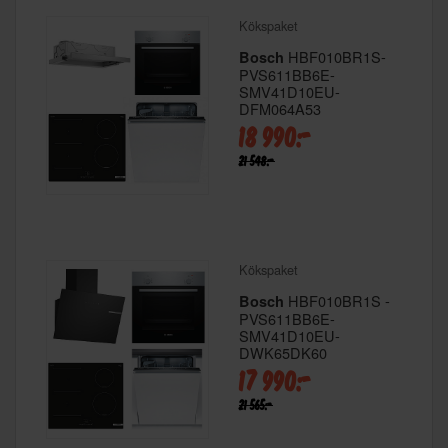
Kökspaket
HBF010BR1S-
Bosch
PVS611BB6E-
SMV41D10EU-
DFM064A53
18 990:-
21 548:-
Kökspaket
HBF010BR1S -
Bosch
PVS611BB6E-
SMV41D10EU-
DWK65DK60
17 990:-
21 565:-