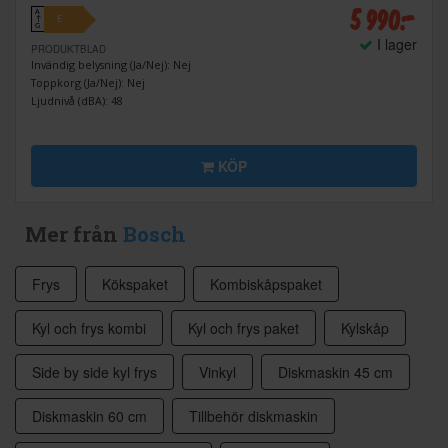
5 990:-
A
E
↑
G
I lager
PRODUKTBLAD
Invändig belysning (Ja/Nej): Nej
Toppkorg (Ja/Nej): Nej
Ljudnivå (dBA): 48
KÖP
Mer från
Bosch
Frys
Kökspaket
Kombiskåpspaket
Kyl och frys kombi
Kyl och frys paket
Kylskåp
Side by side kyl frys
Vinkyl
Diskmaskin 45 cm
Diskmaskin 60 cm
Tillbehör diskmaskin