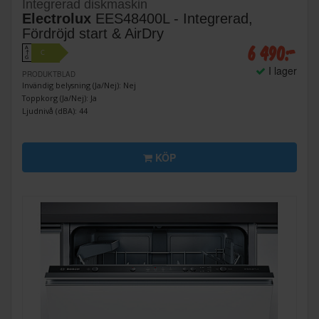
Integrerad diskmaskin
Electrolux
EES48400L - Integrerad,
Fördröjd start & AirDry
6 490:-
A
C
↑
G
I lager
PRODUKTBLAD
Invändig belysning (Ja/Nej): Nej
Toppkorg (Ja/Nej): Ja
Ljudnivå (dBA): 44
KÖP