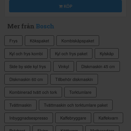
KÖP
Mer från
Bosch
Frys
Kökspaket
Kombiskåpspaket
Kyl och frys kombi
Kyl och frys paket
Kylskåp
Side by side kyl frys
Vinkyl
Diskmaskin 45 cm
Diskmaskin 60 cm
Tillbehör diskmaskin
Kombinerad tvätt och tork
Torktumlare
Tvättmaskin
Tvättmaskin och torktumlare paket
Inbyggnadsespresso
Kaffebryggare
Kaffekvarn
Brödrost
Elvisp
Köttkvarn
Matberedare