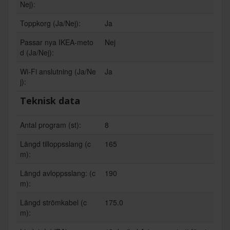
Nej):
Toppkorg (Ja/Nej):
Ja
Passar nya IKEA-meto
Nej
d (Ja/Nej):
Wi-Fi anslutning (Ja/Ne
Ja
j):
Teknisk data
Antal program (st):
8
Längd tilloppsslang (c
165
m):
Längd avloppsslang: (c
190
m):
Längd strömkabel (c
175.0
m):