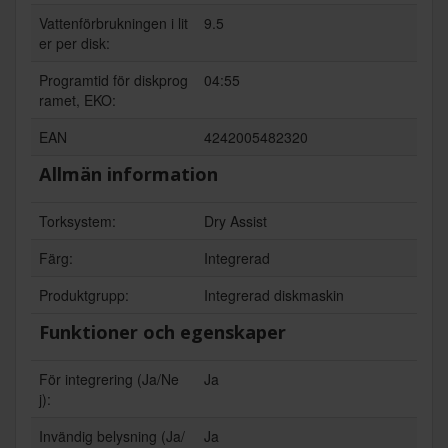
Vattenförbrukningen i lit
9.5
er per disk:
Programtid för diskprog
04:55
ramet, EKO:
EAN
4242005482320
Allmän information
Torksystem:
Dry Assist
Färg:
Integrerad
Produktgrupp:
Integrerad diskmaskin
Funktioner och egenskaper
För integrering (Ja/Ne
Ja
j):
Invändig belysning (Ja/
Ja