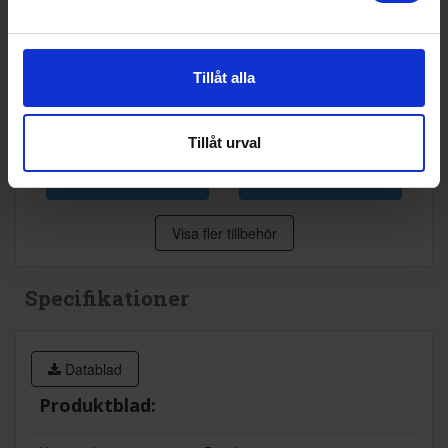
Bosch
SMZ2014
Bosch
SGZ1010
- Slangförlängning
Tillåt alla
695:-
595:-
Tillåt urval
KÖP
KÖP
Visa fler tillbehör
Specifikationer
Datablad
Produktblad: