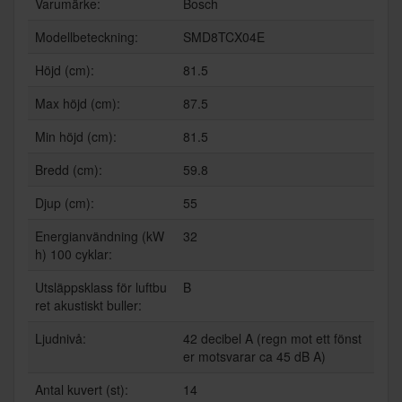
Varumärke:
Bosch
Modellbeteckning:
SMD8TCX04E
Höjd (cm):
81.5
Max höjd (cm):
87.5
Min höjd (cm):
81.5
Bredd (cm):
59.8
Djup (cm):
55
Energianvändning (kW
32
h) 100 cyklar:
Utsläppsklass för luftbu
B
ret akustiskt buller:
Ljudnivå:
42 decibel A (regn mot ett fönst
er motsvarar ca 45 dB A)
Antal kuvert (st):
14