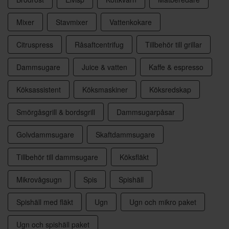
Mixer
Stavmixer
Vattenkokare
Citruspress
Råsaftcentrifug
Tillbehör till grillar
Dammsugare
Juice & vatten
Kaffe & espresso
Köksassistent
Köksmaskiner
Köksredskap
Smörgåsgrill & bordsgrill
Dammsugarpåsar
Golvdammsugare
Skaftdammsugare
Tillbehör till dammsugare
Köksfläkt
Mikrovågsugn
Spis
Spishäll
Spishäll med fläkt
Ugn
Ugn och mikro paket
Ugn och spishäll paket