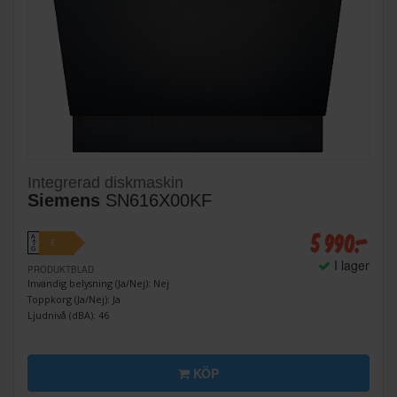
Integrerad diskmaskin
Siemens
SN616X00KF
5 990:-
A
E
↑
G
I lager
PRODUKTBLAD
Invändig belysning (Ja/Nej): Nej
Toppkorg (Ja/Nej): Ja
Ljudnivå (dBA): 46
KÖP