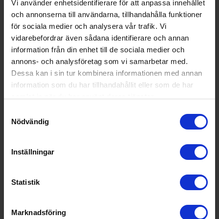
Vi använder enhetsidentifierare för att anpassa innehållet
och annonserna till användarna, tillhandahålla funktioner
för sociala medier och analysera vår trafik. Vi
Bosch
Foder och
Bosch
fastsättningssats
Bestickkorg
vidarebefordrar även sådana identifierare och annan
SMZ5100
information från din enhet till de sociala medier och
649:-
449:-
annons- och analysföretag som vi samarbetar med.
Dessa kan i sin tur kombinera informationen med annan
I lager
information som du har tillhandahållit eller som de har
samlat in när du har använt deras tjänster.
KÖP
KÖP
Samtyckesval
Nödvändig
Inställningar
Statistik
Marknadsföring