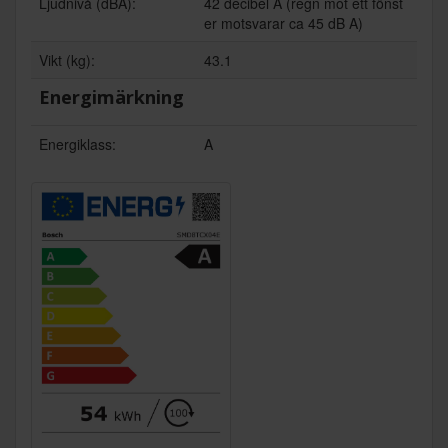
Ljudnivå (dBA):
42 decibel A (regn mot ett fönst
er motsvarar ca 45 dB A)
Vikt (kg):
43.1
Energimärkning
Energiklass:
A