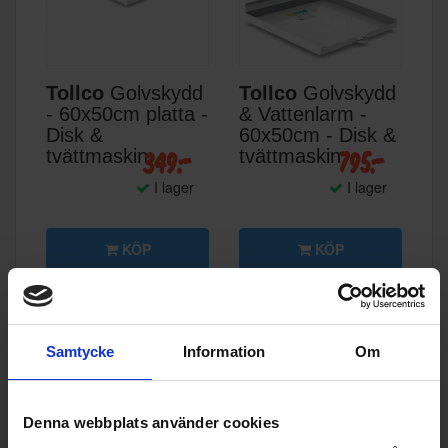
Tollco
Golvskydd
Tollco
Golvskydd
- 60x50cm platta -
& Vattenlarm -
Disk &
60x50cm - Disk &
349:-
795:-
tvättmaskin
tvättmaskin
I lager
I lager
KÖP
KÖP
Samtycke
Information
Om
Denna webbplats använder cookies