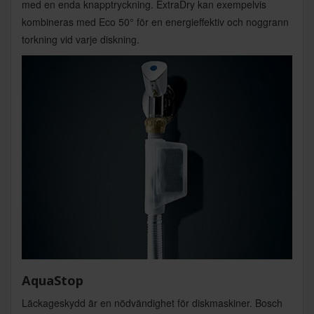
med en enda knapptryckning. ExtraDry kan exempelvis
kombineras med Eco 50° för en energieffektiv och noggrann
torkning vid varje diskning.
AquaStop
Läckageskydd är en nödvändighet för diskmaskiner. Bosch