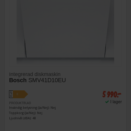
Integrerad diskmaskin
Bosch
SMV41D10EU
5 990:-
A
E
↑
G
I lager
PRODUKTBLAD
Invändig belysning (Ja/Nej): Nej
Toppkorg (Ja/Nej): Nej
Ljudnivå (dBA): 48