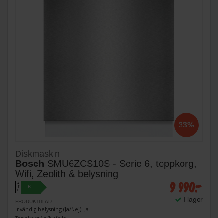
33%
Diskmaskin
Bosch
SMU6ZCS10S - Serie 6, toppkorg,
Wifi, Zeolith & belysning
9 990:-
A
B
↑
G
I lager
PRODUKTBLAD
Invändig belysning (Ja/Nej): Ja
Toppkorg (Ja/Nej): Ja