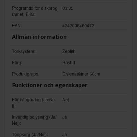
Programtid för diskprog
03:35
ramet, EKO:
EAN
4242005460472
Allmän information
Torksystem:
Zeolith
Färg:
Rostfri
Produktgrupp:
Diskmaskiner 60cm
Funktioner och egenskaper
För integrering (Ja/Ne
Nej
j):
Invändig belysning (Ja/
Ja
Nej):
Toppkorg (Ja/Nej):
Ja