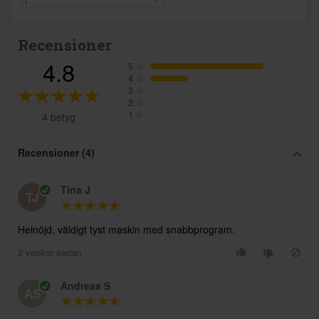
Recensioner
4.8
5
☆
4
☆
3
☆
2
☆
1
☆
4 betyg
Recensioner (4)
Tina J
TJ
Helnöjd, väldigt tyst maskin med snabbprogram.
2 veckor sedan
Andreas S
AS