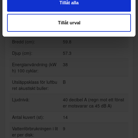
Tillåt alla
Höjd (cm):
88
Max höjd (cm):
87.5
Tillåt urval
Min höjd (cm):
81.5
Bredd (cm):
59.8
Djup (cm):
57.3
Energianvändning (kW
38
h) 100 cyklar:
Utsläppsklass för luftbu
B
ret akustiskt buller:
Ljudnivå:
40 decibel A (regn mot ett fönst
er motsvarar ca 45 dB A)
Antal kuvert (st):
14
Vattenförbrukningen i lit
9
er per disk: