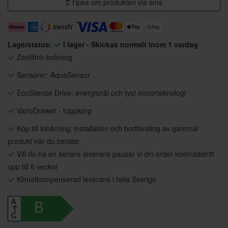
Tipsa om produkten via sms
Lagerstatus:
I lager - Skickas normalt inom 1 vardag
Zeolith®-torkning
Sensorer: AquaSensor
EcoSilence Drive: energisnål och tyst motorteknologi
VarioDrawer - toppkorg
Köp till inbärning, installation och bortforsling av gammal
produkt när du betalar
Vill du ha en senare leverans pausar vi din order kostnadsfritt
upp till 6 veckor
Klimatkompenserad leverans i hela Sverige
A
B
↑
G