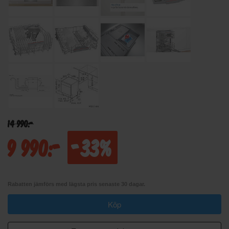
14 990:-
9 990:-
-33%
Rabatten jämförs med lägsta pris senaste 30 dagar.
Köp