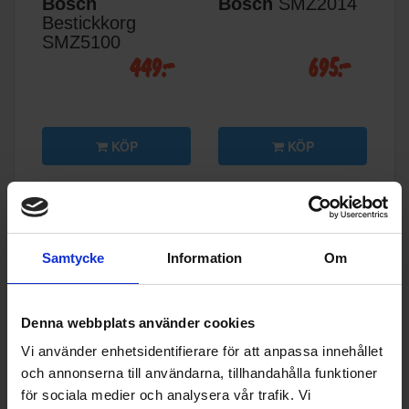
Bosch
Bosch
SMZ2014
Bestickkorg
SMZ5100
449:-
695:-
KÖP
KÖP
Samtycke
Information
Om
Denna webbplats använder cookies
Vi använder enhetsidentifierare för att anpassa innehållet
och annonserna till användarna, tillhandahålla funktioner
Bosch
SGZ1010
Bosch
för sociala medier och analysera vår trafik. Vi
- Slangförlängning
Diskmaskinset