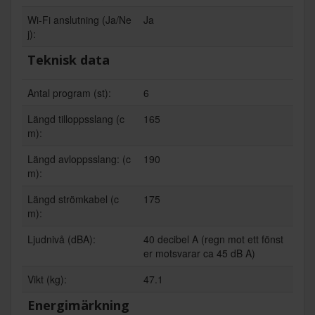
Wi-Fi anslutning (Ja/Ne
Ja
j):
Teknisk data
Antal program (st):
6
Längd tilloppsslang (c
165
m):
Längd avloppsslang: (c
190
m):
Längd strömkabel (c
175
m):
Ljudnivå (dBA):
40 decibel A (regn mot ett fönst
er motsvarar ca 45 dB A)
Vikt (kg):
47.1
Energimärkning