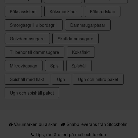
Köksassistent
Köksmaskiner
Köksredskap
Smörgåsgrill & bordsgrill
Dammsugarpåsar
Golvdammsugare
Skaftdammsugare
Tillbehör till dammsugare
Köksfläkt
Mikrovågsugn
Spis
Spishäll
Spishäll med fläkt
Ugn
Ugn och mikro paket
Ugn och spishäll paket
Varumärken du älskar
Snabb leverans från Stockholm
Tips, råd & offert på mail och telefon