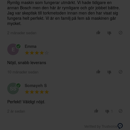
Rymlig maskin som fungerar utmärkt. Vi hade tidigare en
annan Bosch men den här är rymligare och gör jobbet bättre.
Jag var skeptisk till torkmetoden innan men den har visat sig
fungera helt perfekt. Vi är en familj på fem så maskinen går
mycket.
2 månader sedan
Emma
E
Nöjd, snabb leverans
10 månader sedan
Somayeh S
SS
Perfekt! Väldigt nöjd.
2 år sedan
1
Verified by Trustvoice