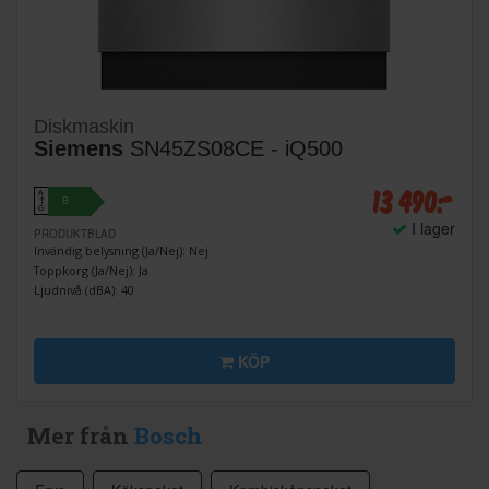
Diskmaskin
Siemens
SN45ZS08CE - iQ500
13 490:-
A
B
↑
G
I lager
PRODUKTBLAD
Invändig belysning (Ja/Nej): Nej
Toppkorg (Ja/Nej): Ja
Ljudnivå (dBA): 40
KÖP
Mer från
Bosch