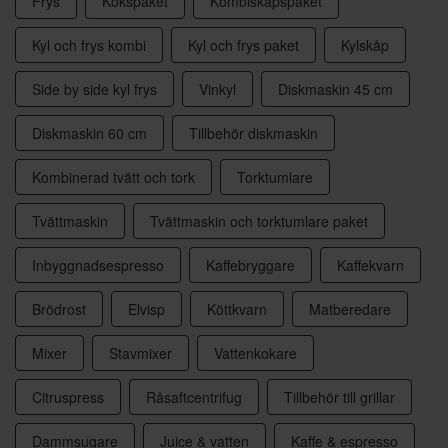
Frys
Kökspaket
Kombiskåpspaket
Kyl och frys kombi
Kyl och frys paket
Kylskåp
Side by side kyl frys
Vinkyl
Diskmaskin 45 cm
Diskmaskin 60 cm
Tillbehör diskmaskin
Kombinerad tvätt och tork
Torktumlare
Tvättmaskin
Tvättmaskin och torktumlare paket
Inbyggnadsespresso
Kaffebryggare
Kaffekvarn
Brödrost
Elvisp
Köttkvarn
Matberedare
Mixer
Stavmixer
Vattenkokare
Citruspress
Råsaftcentrifug
Tillbehör till grillar
Dammsugare
Juice & vatten
Kaffe & espresso