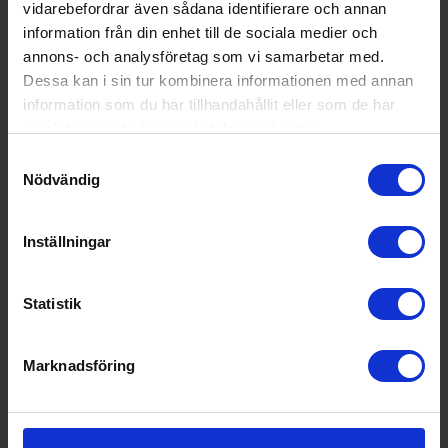
vidarebefordrar även sådana identifierare och annan
595:-
395:-
information från din enhet till de sociala medier och
annons- och analysföretag som vi samarbetar med.
Dessa kan i sin tur kombinera informationen med annan
information som du har tillhandahållit eller som de har
KÖP
KÖP
samlat in när du har använt deras tjänster.
Samtyckesval
Visa fler tillbehör
Nödvändig
Specifikationer
Inställningar
Statistik
Datablad
Produktblad:
Marknadsföring
Varumärke:
Bosch
Modellbeteckning:
SMU6ZCS10S