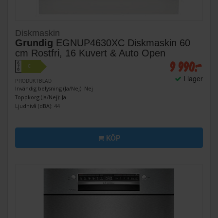
Diskmaskin
Grundig
EGNUP4630XC Diskmaskin 60
cm Rostfri, 16 Kuvert & Auto Open
9 990:-
A
C
↑
G
I lager
PRODUKTBLAD
Invändig belysning (Ja/Nej): Nej
Toppkorg (Ja/Nej): Ja
Ljudnivå (dBA): 44
KÖP