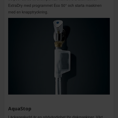
ExtraDry med programmet Eco 50° och starta maskinen
med en knapptryckning.
AquaStop
Läckageskydd är en nödvändighet för diskmaskiner. Vårt