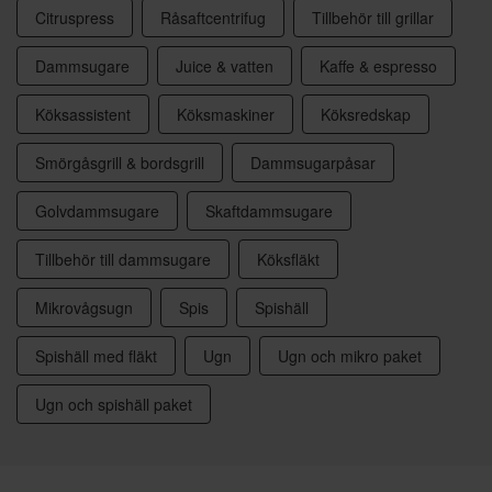
Citruspress
Råsaftcentrifug
Tillbehör till grillar
Dammsugare
Juice & vatten
Kaffe & espresso
Köksassistent
Köksmaskiner
Köksredskap
Smörgåsgrill & bordsgrill
Dammsugarpåsar
Golvdammsugare
Skaftdammsugare
Tillbehör till dammsugare
Köksfläkt
Mikrovågsugn
Spis
Spishäll
Spishäll med fläkt
Ugn
Ugn och mikro paket
Ugn och spishäll paket