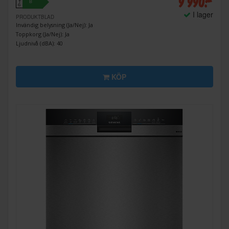
9 990:-
B
↑
G
I lager
PRODUKTBLAD
Invändig belysning (Ja/Nej): Ja
Toppkorg (Ja/Nej): Ja
Ljudnivå (dBA): 40
KÖP