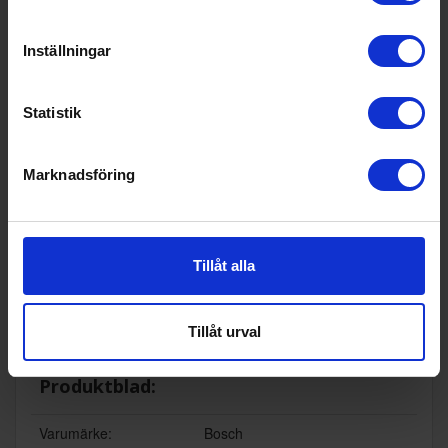
Bosch
Bosch
Inställningar
Bestickkorg
Diskmaskinset
SMZ5100
449:-
395:-
Statistik
Marknadsföring
KÖP
KÖP
Tillåt alla
Specifikationer
Tillåt urval
Datablad
Produktblad:
Varumärke:
Bosch