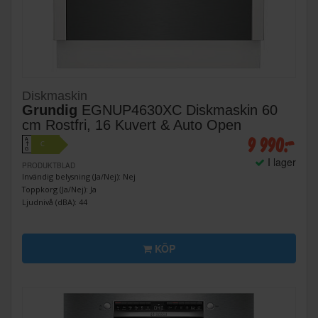
Diskmaskin
Grundig
EGNUP4630XC Diskmaskin 60
cm Rostfri, 16 Kuvert & Auto Open
9 990:-
A
C
↑
G
I lager
PRODUKTBLAD
Invändig belysning (Ja/Nej): Nej
Toppkorg (Ja/Nej): Ja
Ljudnivå (dBA): 44
KÖP