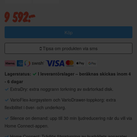
9 592:-
Köp
Tipsa om produkten via sms
Lagerstatus:
I leverantörslager – beräknas skickas inom 4
- 6 dagar
ExtraDry: extra noggrann torkning av svårtorkad disk.
VarioFlex-korgsystem och VarioDrawer-toppkorg: extra
flexibilitet i över- och underkorg.
Silence on demand: upp till 30 min ljudreducering när du vill via
Home Connect-appen.
Home Connect: Trådlös fjärrstyrning av hushållets apparater