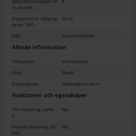
Vattenförbrukningen i lit
9
er per disk:
Programtid för diskprog
04:30
ramet, EKO:
EAN
4242005430598
Allmän information
Torksystem:
Värmeväxlare
Färg:
Rostfri
Produktgrupp:
Diskmaskiner 60cm
Funktioner och egenskaper
För integrering (Ja/Ne
Nej
j):
Invändig belysning (Ja/
Nej
Nej):