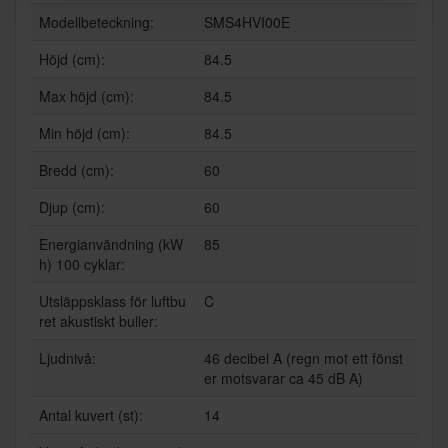
Modellbeteckning:
SMS4HVI00E
Höjd (cm):
84.5
Max höjd (cm):
84.5
Min höjd (cm):
84.5
Bredd (cm):
60
Djup (cm):
60
Energianvändning (kW
85
h) 100 cyklar:
Utsläppsklass för luftbu
C
ret akustiskt buller:
Ljudnivå:
46 decibel A (regn mot ett fönst
er motsvarar ca 45 dB A)
Antal kuvert (st):
14