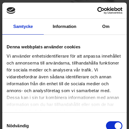
Tollco
Golvskydd
Tollco
Golvskydd
Samtycke
Information
Om
- 60x50cm platta -
& Vattenlarm -
Disk &
60x50cm - Disk &
349:-
795:-
tvättmaskin
tvättmaskin
Denna webbplats använder cookies
I lager
I lager
Vi använder enhetsidentifierare för att anpassa innehållet
och annonserna till användarna, tillhandahålla funktioner
KÖP
KÖP
för sociala medier och analysera vår trafik. Vi
vidarebefordrar även sådana identifierare och annan
information från din enhet till de sociala medier och
annons- och analysföretag som vi samarbetar med.
Dessa kan i sin tur kombinera informationen med annan
information som du har tillhandahållit eller som de har
samlat in när du har använt deras tjänster.
Samtyckesval
Nödvändig