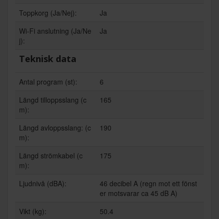
Toppkorg (Ja/Nej):
Ja
Wi-Fi anslutning (Ja/Ne
Ja
j):
Teknisk data
Antal program (st):
6
Längd tilloppsslang (c
165
m):
Längd avloppsslang: (c
190
m):
Längd strömkabel (c
175
m):
Ljudnivå (dBA):
46 decibel A (regn mot ett fönst
er motsvarar ca 45 dB A)
Vikt (kg):
50.4