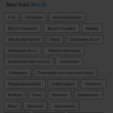
Mer från
Bosch
Frys
Kökspaket
Kombiskåpspaket
Kyl och frys kombi
Kyl och frys paket
Kylskåp
Side by side kyl frys
Vinkyl
Diskmaskin 45 cm
Diskmaskin 60 cm
Tillbehör diskmaskin
Kombinerad tvätt och tork
Torktumlare
Tvättmaskin
Tvättmaskin och torktumlare paket
Inbyggnadsespresso
Kaffebryggare
Kaffekvarn
Brödrost
Elvisp
Köttkvarn
Matberedare
Mixer
Stavmixer
Vattenkokare