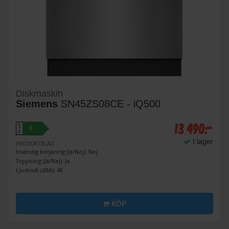
Diskmaskin
Siemens
SN45ZS08CE - iQ500
13 490:-
A
B
↑
G
I lager
PRODUKTBLAD
Invändig belysning (Ja/Nej): Nej
Toppkorg (Ja/Nej): Ja
Ljudnivå (dBA): 40
KÖP