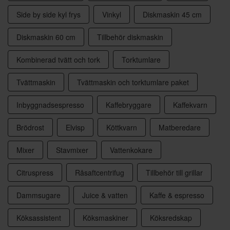
Side by side kyl frys
Vinkyl
Diskmaskin 45 cm
Diskmaskin 60 cm
Tillbehör diskmaskin
Kombinerad tvätt och tork
Torktumlare
Tvättmaskin
Tvättmaskin och torktumlare paket
Inbyggnadsespresso
Kaffebryggare
Kaffekvarn
Brödrost
Elvisp
Köttkvarn
Matberedare
Mixer
Stavmixer
Vattenkokare
Citruspress
Råsaftcentrifug
Tillbehör till grillar
Dammsugare
Juice & vatten
Kaffe & espresso
Köksassistent
Köksmaskiner
Köksredskap