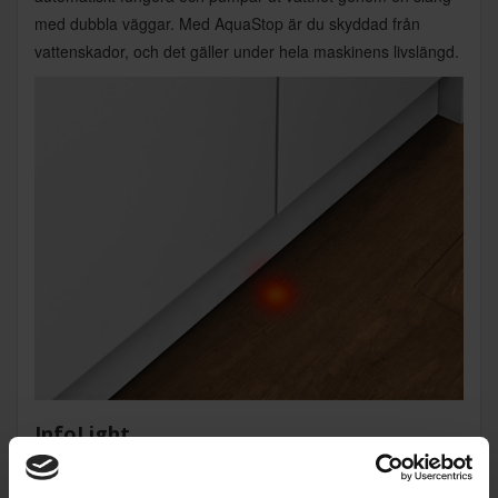
med dubbla väggar. Med AquaStop är du skyddad från
vattenskador, och det gäller under hela maskinens livslängd.
InfoLight
Den röda InfoLight-punkten på golvet visar tydligt när
diskmaskinen är i gång och släcks automatiskt när