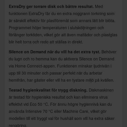
ExtraDry ger torrare disk och bättre resultat.
Med
funktionen ExtraDry får du en extra noggrann torkning som
är särskilt effektiv för plastföremål som annars lätt blir blöta.
Programmet höjer temperaturen i slutsköljningen och
förlänger torktiden, vilket gör att även matlådor och plastglas
blir helt torra och redo att ställas in direkt.
Silence on Demand när du vill ha det extra tyst.
Behöver
du lugn och ro hemma kan du aktivera Silence on Demand
via Home Connect-appen. Funktionen minskar ljudnivån i
upp till 30 minuter och passar perfekt när du arbetar
hemifrån, har gäster eller vill ha en tystare miljö på kvällen.
Testad hygienkvalitet för trygg diskning.
Diskmaskinen
är testad för hygieniska resultat och kan eliminera virus
effektivt vid Eco 50 °C. För ännu högre hygiennivå kan du
använda Intensive 70 °C eller Machine Care, vilket gör
modellen till ett tryggt val för hushåll som vill ha extra säker
rengöring.