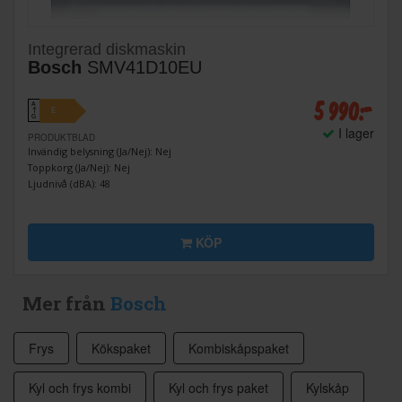
Integrerad diskmaskin
Bosch
SMV41D10EU
5 990:-
A
E
↑
G
I lager
PRODUKTBLAD
Invändig belysning (Ja/Nej): Nej
Toppkorg (Ja/Nej): Nej
Ljudnivå (dBA): 48
KÖP
Mer från
Bosch
Frys
Kökspaket
Kombiskåpspaket
Kyl och frys kombi
Kyl och frys paket
Kylskåp