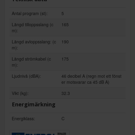
Antal program (st):
5
Längd tilloppsslang (c
165
m):
Längd avloppsslang: (c
190
m):
Längd strömkabel (c
175
m):
Ljudnivå (dBA):
46 decibel A (regn mot ett fönst
er motsvarar ca 45 dB A)
Vikt (kg):
32.3
Energimärkning
Energiklass:
C