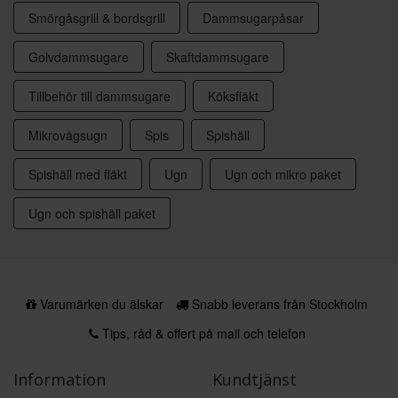
Smörgåsgrill & bordsgrill
Dammsugarpåsar
Golvdammsugare
Skaftdammsugare
Tillbehör till dammsugare
Köksfläkt
Mikrovågsugn
Spis
Spishäll
Spishäll med fläkt
Ugn
Ugn och mikro paket
Ugn och spishäll paket
Varumärken du älskar
Snabb leverans från Stockholm
Tips, råd & offert på mail och telefon
Information
Kundtjänst