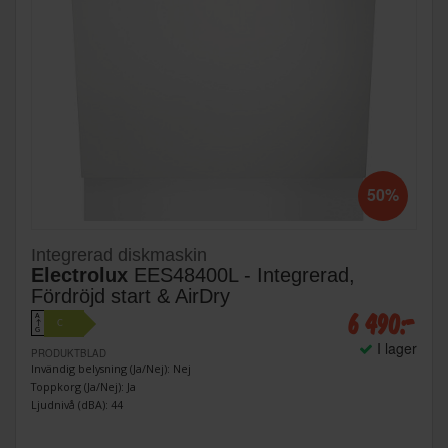
50%
Integrerad diskmaskin
Electrolux
EES48400L - Integrerad,
Fördröjd start & AirDry
6 490:-
A
C
↑
G
I lager
PRODUKTBLAD
Invändig belysning (Ja/Nej): Nej
Toppkorg (Ja/Nej): Ja
Ljudnivå (dBA): 44