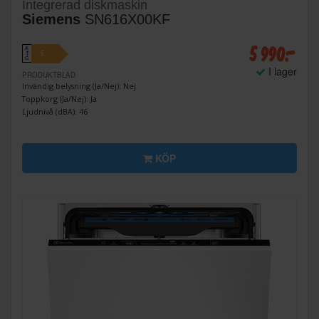
Integrerad diskmaskin
Siemens
SN616X00KF
5 990:-
A
E
↑
G
I lager
PRODUKTBLAD
Invändig belysning (Ja/Nej): Nej
Toppkorg (Ja/Nej): Ja
Ljudnivå (dBA): 46
KÖP