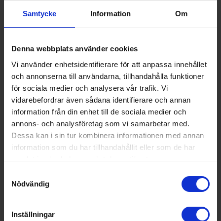
programmet är klart, vilket gör det enkelt att se om disken är
Samtycke
Information
Om
färdig utan att öppna luckan.
Produktinformation
Denna webbplats använder cookies
Vi använder enhetsidentifierare för att anpassa innehållet
och annonserna till användarna, tillhandahålla funktioner
Tillbehör
för sociala medier och analysera vår trafik. Vi
vidarebefordrar även sådana identifierare och annan
information från din enhet till de sociala medier och
annons- och analysföretag som vi samarbetar med.
Dessa kan i sin tur kombinera informationen med annan
information som du har tillhandahållit eller som de har
samlat in när du har använt deras tjänster.
Samtyckesval
Nödvändig
Tollco
Golvskydd
Tollco
Golvskydd
- 60x50cm platta -
& Vattenlarm -
Inställningar
Disk &
60x50cm - Disk &