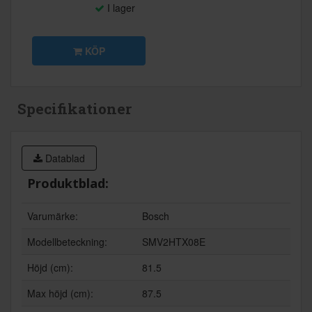
I lager
KÖP
Specifikationer
Datablad
Produktblad:
Varumärke:
Bosch
Modellbeteckning:
SMV2HTX08E
Höjd (cm):
81.5
Max höjd (cm):
87.5