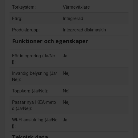
Torksystem:
Värmeväxlare
Färg:
Integrerad
Produktgrupp:
Integrerad diskmaskin
Funktioner och egenskaper
För integrering (Ja/Ne
Ja
j):
Invändig belysning (Ja/
Nej
Nej):
Toppkorg (Ja/Nej):
Nej
Passar nya IKEA-meto
Nej
d (Ja/Nej):
Wi-Fi anslutning (Ja/Ne
Ja
j):
Teknisk data