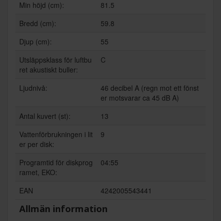
Min höjd (cm):
81.5
Bredd (cm):
59.8
Djup (cm):
55
Utsläppsklass för luftbu
C
ret akustiskt buller:
Ljudnivå:
46 decibel A (regn mot ett fönst
er motsvarar ca 45 dB A)
Antal kuvert (st):
13
Vattenförbrukningen i lit
9
er per disk:
Programtid för diskprog
04:55
ramet, EKO:
EAN
4242005543441
Allmän information