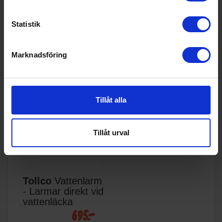
349:-
795:-
tvättmaskin
tvättmaskin
I lager
I lager
Statistik
KÖP
KÖP
Marknadsföring
Tillåt alla
Tillåt urval
Tollco
Vattenlarm
- Larmar direkt vid
vattenläcka
695:-