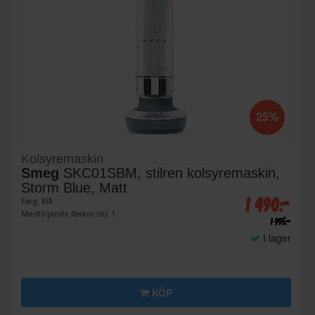
25%
Kolsyremaskin
Smeg
SKC01SBM, stilren kolsyremaskin,
Storm Blue, Matt
1 490:-
Färg: Blå
Medföljande flaskor (st): 1
1 995:-
I lager
KÖP