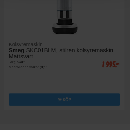
Kolsyremaskin
Smeg
SKC01BLM, stilren kolsyremaskin,
Mattsvart
1 995:-
Färg: Svart
Medföljande flaskor (st): 1
KÖP