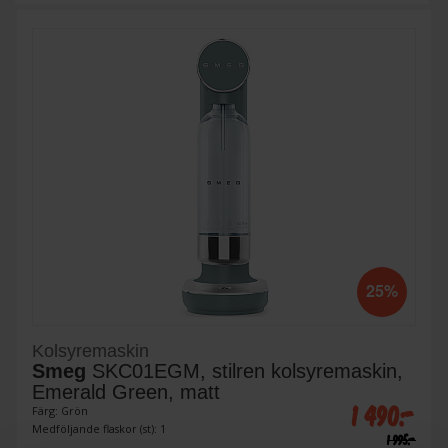
25%
Kolsyremaskin
Smeg
SKC01EGM, stilren kolsyremaskin,
Emerald Green, matt
1 490:-
Färg: Grön
Medföljande flaskor (st): 1
1 995:-