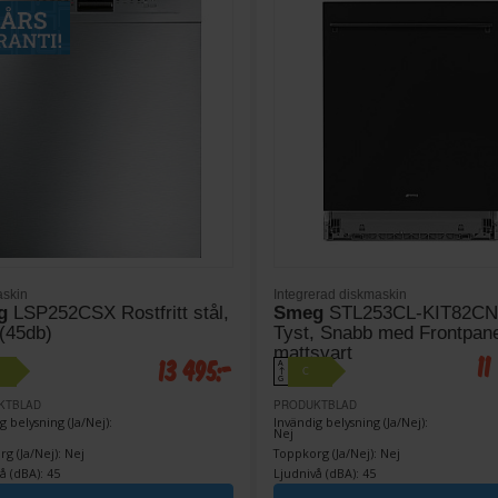
skin
Integrerad diskmaskin
g
LSP252CSX Rostfritt stål,
Smeg
STL253CL-KIT82CN
 (45db)
Tyst, Snabb med Frontpane
mattsvart
11
13 495:-
A
C
↑
G
KTBLAD
PRODUKTBLAD
g belysning (Ja/Nej):
Invändig belysning (Ja/Nej):
Nej
g (Ja/Nej): Nej
Toppkorg (Ja/Nej): Nej
å (dBA): 45
Ljudnivå (dBA): 45