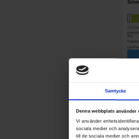
Sme
A
C
↑
G
PRODU
Invändi
Nej
Toppkor
Ljudniv
Samtycke
Denna webbplats använder 
Vi använder enhetsidentifierar
sociala medier och analysera 
till de sociala medier och a