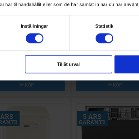
har tillhandahållit eller som de har samlat in när du har använt 
14%
erad diskmaskin
Diskmaskin
Inställningar
Statistik
g
STL7324BLW -
Smeg
LVS344BQX Rostfri,
OpenDry med WIFI
(45db)
15 995:-
15
A
B
↑
G
18 495:-
KTBLAD
PRODUKTBLAD
g belysning (Ja/Nej):
Invändig belysning (Ja/Nej):
Tillåt urval
Nej
g (Ja/Nej): Ja
Toppkorg (Ja/Nej): Nej
å (dBA): 42
Ljudnivå (dBA): 45
KÖP
KÖP