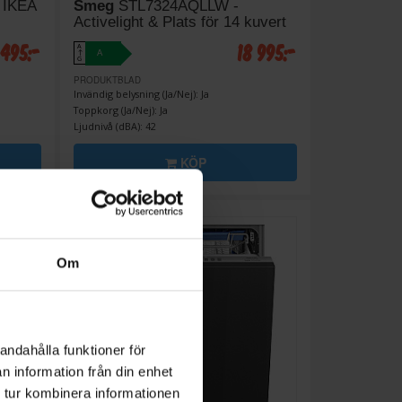
 IKEA
Smeg
STL7324AQLLW -
Activelight & Plats för 14 kuvert
 495:-
18 995:-
A
A
↑
G
PRODUKTBLAD
Invändig belysning (Ja/Nej): Ja
Toppkorg (Ja/Nej): Ja
Ljudnivå (dBA): 42
KÖP
Om
andahålla funktioner för
n information från din enhet
 tur kombinera informationen