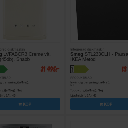
bred diskmaskin
Integrerad diskmaskin
g
LVFABCR3 Creme vit,
Smeg
STL233CLH - Passa
 (45db), Snabb
IKEA Metod
21 495:-
13
A
C
↑
G
KTBLAD
PRODUKTBLAD
g belysning (Ja/Nej):
Invändig belysning (Ja/Nej):
Nej
g (Ja/Nej): Nej
Toppkorg (Ja/Nej): Nej
å (dBA): 45
Ljudnivå (dBA): 43
KÖP
KÖP