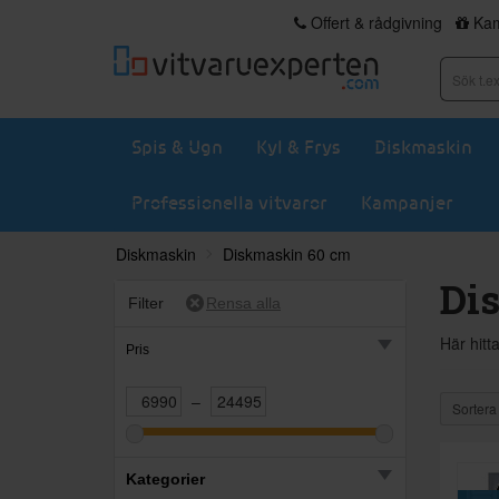
Offert & rådgivning
Kam
Spis & Ugn
Kyl & Frys
Diskmaskin
Professionella vitvaror
Kampanjer
Diskmaskin
Diskmaskin 60 cm
Di
Filter
Här hitt
Pris
–
Sortera
Kategorier