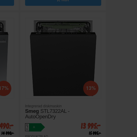
17%
13%
Integrerad diskmaskin
Smeg
STL7322AL -
AutoOpenDry
 490:-
13 995:-
A
A
↑
G
14 990:-
15 995:-
PRODUKTBLAD