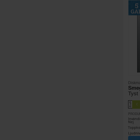
Diskma
Sme
Tyst
A
C
↑
G
PRODU
Invändi
Nej
Toppkor
Ljudniv