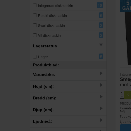
18
Integrerad diskmaskin
6
Rostfri diskmaskin
2
Svart diskmaskin
2
Vit diskmaskin
Lagerstatus
5
I lager
Produktblad:
Varumärke:
Integr
Sme
mot 
30
SMEG
Höjd (cm):
A
C
↑
–
Bredd (cm):
G
PRODU
–
Invändi
Djup (cm):
Nej
Toppkor
–
Ljudnivå:
Ljudniv