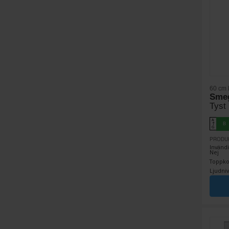
60 cm 
Sme
Tyst
A
B
↑
G
PRODU
Invändi
Nej
Toppkor
Ljudniv