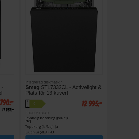
Integrerad diskmaskin
 -
Smeg
STL7332CL - Activelight &
l
Plats för 13 kuvert
 790:-
12 995:-
A
C
↑
G
11 985:-
PRODUKTBLAD
Invändig belysning (Ja/Nej):
Nej
Toppkorg (Ja/Nej): Ja
Ljudnivå (dBA): 43