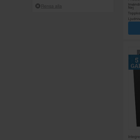
3
Invändi
A
Nej
Toppkor
13
B
Ljudniv
12
C
2
D
Integr