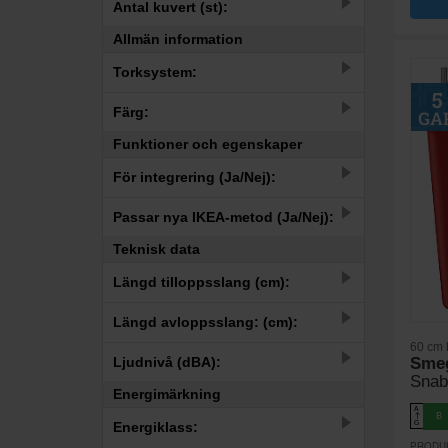
–
Antal kuvert (st):
Allmän information
–
39
42
43
44
45
46
47
48
Torksystem:
8
Automatisk lucköppning
Färg:
22
Dry Assist
Funktioner och egenskaper
2
Creme
För integrering (Ja/Nej):
18
Integrerad
19
Ja
6
Rostfri
Passar nya IKEA-metod (Ja/Nej):
11
Nej
1
Teknisk data
Röd
5
Ja
Längd tilloppsslang (cm):
2
Svart
14
Nej
1
–
Vit
Längd avloppsslang: (cm):
60 cm 
–
162
Sme
Ljudnivå (dBA):
Snab
Energimärkning
–
160
A
B
↑
G
Energiklass:
PRODU