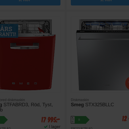
bred diskmaskin
Diskmaskin
g
STFABRD3, Röd, Tyst,
Smeg
STX325BLLC
b
12
17 995:-
A
B
↑
G
I lager
KTBLAD
PRODUKTBLAD