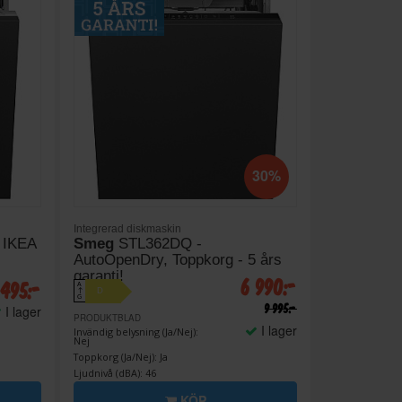
30%
Integrerad diskmaskin
 IKEA
Smeg
STL362DQ -
AutoOpenDry, Toppkorg - 5 års
garanti!
6 990:-
 495:-
A
D
↑
G
9 995:-
I lager
PRODUKTBLAD
I lager
Invändig belysning (Ja/Nej):
Nej
Toppkorg (Ja/Nej): Ja
Ljudnivå (dBA): 46
KÖP