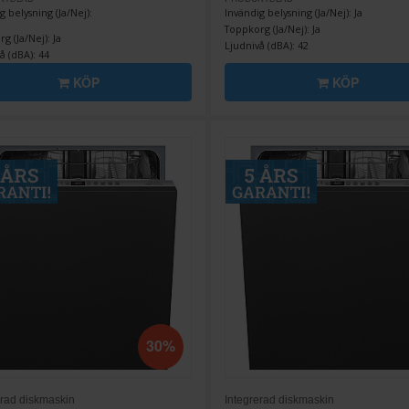
g belysning (Ja/Nej):
Invändig belysning (Ja/Nej): Ja
Toppkorg (Ja/Nej): Ja
g (Ja/Nej): Ja
Ljudnivå (dBA): 42
å (dBA): 44
KÖP
KÖP
30%
erad diskmaskin
Integrerad diskmaskin