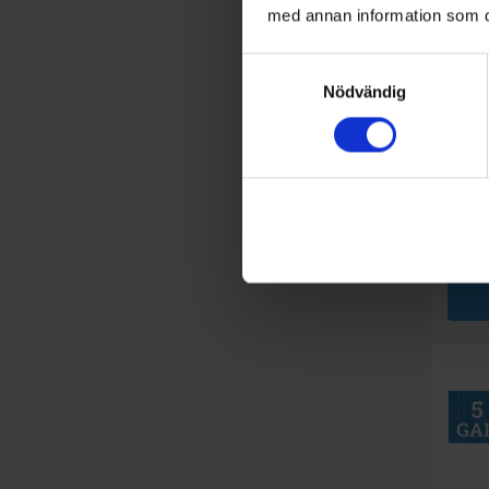
med annan information som du 
Samtyckesval
Integr
Nödvändig
Sme
Auto
A
B
↑
G
PRODU
Invändi
Nej
Toppkor
Ljudniv