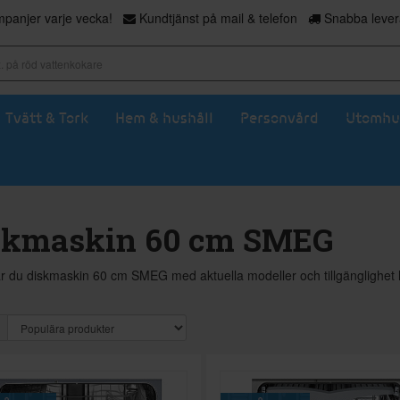
panjer varje vecka!
Kundtjänst på mail & telefon
Snabba levera
Tvätt & Tork
Hem & hushåll
Personvård
Utomhu
skmaskin 60 cm SMEG
ar du diskmaskin 60 cm SMEG med aktuella modeller och tillgänglighet 