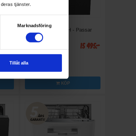
deras tjänster.
Integrerad diskmaskin
Marknadsföring
 Tyst
Smeg
STL323BQLH - Passar
IKEA Metod
 995:-
15 495:-
A
C
↑
G
PRODUKTBLAD
Invändig belysning (Ja/Nej):
Tillåt alla
Nej
Toppkorg (Ja/Nej): Ja
Ljudnivå (dBA): 42
KÖP