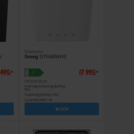
Diskmaskin
r
Smeg
STFABWH3
 495:-
17 995:-
A
B
↑
G
PRODUKTBLAD
Invändig belysning (Ja/Nej):
Nej
Toppkorg (Ja/Nej): Nej
Ljudnivå (dBA): 44
KÖP