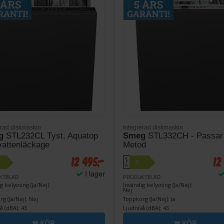
erad diskmaskin
Integrerad diskmaskin
g
STL232CL Tyst, Aquatop
Smeg
STL332CH - Passar
vattenläckage
Metod
12 495:-
12
A
C
↑
G
I lager
KTBLAD
PRODUKTBLAD
g belysning (Ja/Nej):
Invändig belysning (Ja/Nej):
Nej
g (Ja/Nej): Nej
Toppkorg (Ja/Nej): Ja
å (dBA): 43
Ljudnivå (dBA): 43
KÖP
KÖP