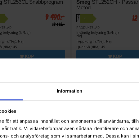
g
STL253CL Snabbprogram
Smeg
STL252CH - Passar
Metod
9 490:-
12
A
C
↑
G
13 495:-
KTBLAD
PRODUKTBLAD
g belysning (Ja/Nej):
Invändig belysning (Ja/Nej):
Nej
g (Ja/Nej): Nej
Toppkorg (Ja/Nej): Nej
å (dBA): 45
Ljudnivå (dBA): 45
KÖP
KÖP
Information
cookies
e för att anpassa innehållet och annonserna till användarna, tillh
vår trafik. Vi vidarebefordrar även sådana identifierare och anna
nnons- och analysföretag som vi samarbetar med. Dessa kan i sin